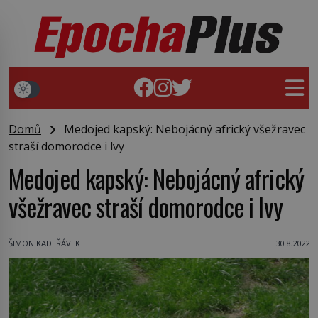
Domů
Medojed kapský: Nebojácný africký všežravec
straší domorodce i lvy
Medojed kapský: Nebojácný africký
všežravec straší domorodce i lvy
ŠIMON KADEŘÁVEK
30.8.2022