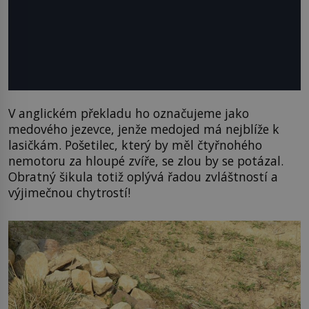
V anglickém překladu ho označujeme jako
medového jezevce, jenže medojed má nejblíže k
lasičkám. Pošetilec, který by měl čtyřnohého
nemotoru za hloupé zvíře, se zlou by se potázal.
Obratný šikula totiž oplývá řadou zvláštností a
výjimečnou chytrostí!