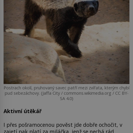
Postrach okolí, pruhovaný savec patří mezi zvířata, kterým chybí
pud sebezáchovy. (Jaffa City / commons.wikimedia.org / CC BY-
SA 4.0)
Aktivní útěkář
I přes pošramocenou pověst jde dobře ochočit, v
zajetí pak platí za miláčka, jenž se nechá rád