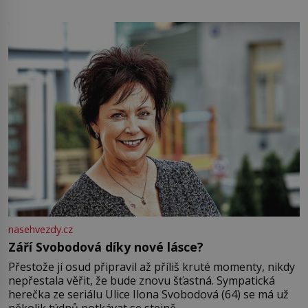
pamatuji, tak jsme s Mirkem byli zamilovaní mnohem víc.
Jsme spolu moc rádi Tehdy byla jiná doba, když
nasehvezdy.cz
Září Svobodová díky nové lásce?
Přestože jí osud připravil až příliš kruté momenty, nikdy
nepřestala věřit, že bude znovu šťastná. Sympatická
herečka ze seriálu Ulice Ilona Svobodová (64) se má už
několik týdnů potkávat se stejně