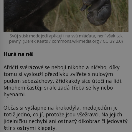
Svůj stisk medojedi aplikují i na svá mláďata, není však tak
pevný. (Derek Keats / commons.wikimedia.org / CC BY 2.0)
Hurá na ně!
Afričtí svérázové se nebojí nikoho a ničeho, díky
tomu si vyslouží přezdívku zvířete s nulovým
pudem sebezáchovy. Zřídkakdy sice útočí na lidi.
Mnohem častěji si ale zadá třeba se lvy nebo
hyenami.
Občas si vyšlápne na krokodýla, medojedům je
totiž jedno, co jí, protože jsou všežravci. Na jejich
jídelníčku nechybí ani ostnatý dikobraz či jedovatý
štír s ostrými klepety.