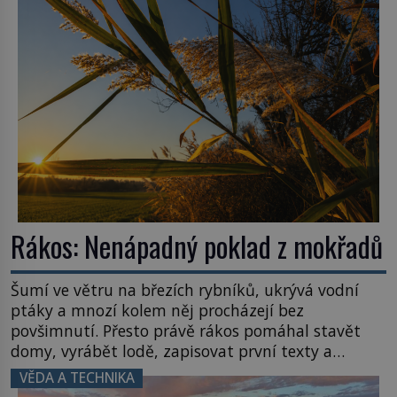
zvládnou jen představitelné věci. Na malé kousky
Název: Columbia První […]
Rákos: Nenápadný poklad z mokřadů
Šumí ve větru na březích rybníků, ukrývá vodní
ptáky a mnozí kolem něj procházejí bez
povšimnutí. Přesto právě rákos pomáhal stavět
domy, vyrábět lodě, zapisovat první texty a
inspiroval řadu pověstí. Tato skromná, ale
VĚDA A TECHNIKA
užitečná rostlina provází člověka už tisíce let.