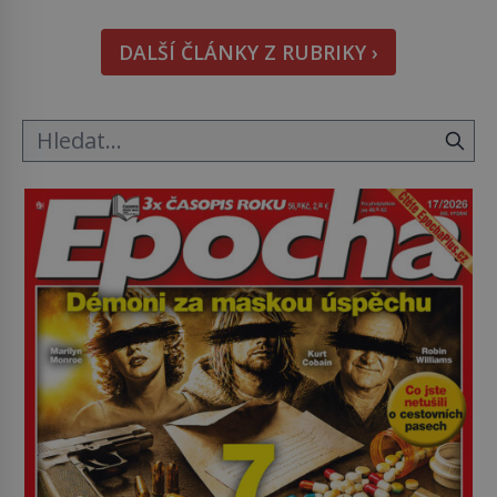
právě tady vědci objevují organismy, které
posouvají hranice života. Každý nový nález mění
DALŠÍ ČLÁNKY Z RUBRIKY ›
naše představy o tom, co všechno dokáže příroda a
napovídá, kde bychom jednou […]