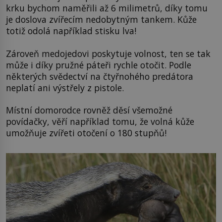
krku bychom naměřili až 6 milimetrů, díky tomu
je doslova zvířecím nedobytným tankem. Kůže
totiž odolá například stisku lva!
Zároveň medojedovi poskytuje volnost, ten se tak
může i díky pružné páteři rychle otočit. Podle
některých svědectví na čtyřnohého predátora
neplatí ani výstřely z pistole.
Místní domorodce rovněž děsí všemožné
povídačky, věří například tomu, že volná kůže
umožňuje zvířeti otočení o 180 stupňů!