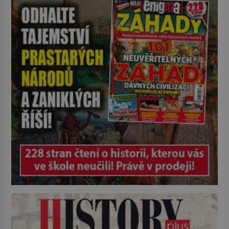
se zištnými úmysly. Jaký cíl
Casanova sledoval, když se
například procházel uličkami
lotyšské Rigy? Casanova v Pobaltí
kontaktoval tamní zednářské lóže.
Nebyl v této oblasti žádným
nováčkem, protože do zednářské
[…]