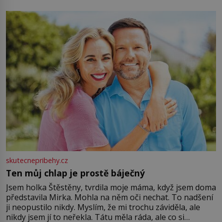
energii. Využitím těchto přírodních zdrojů v magii
můžete obohatit své rituály a přinést do svého života
větší harmonii a klid. Je důležité
skutecnepribehy.cz
Ten můj chlap je prostě báječný
Jsem holka Štěstěny, tvrdila moje máma, když jsem doma
představila Mirka. Mohla na něm oči nechat. To nadšení
ji neopustilo nikdy. Myslím, že mi trochu záviděla, ale
nikdy jsem jí to neřekla. Tátu měla ráda, ale co si