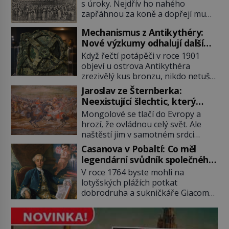
popravou
s úroky. Nejdřív ho nahého
zapřáhnou za koně a dopřejí mu
vyhlídkovou trasu kolem Londýna.
Mechanismus z Antikythéry:
Když ho pak věší, myslí si, že útrapy
Nové výzkumy odhalují další
skončily. Těsně předtím, než ztratí
překvapení o starověkém
vědomí ho odříznou a začnou jeho
Když řečtí potápěči v roce 1901
počítači
tělo zbavovat orgánů. Chvíli ještě
objeví u ostrova Antikythéra
vnímá, pak ho vysvobodí
zrezivělý kus bronzu, nikdo netuší,
bezvědomí a smrt. Do posledního
že drží v rukou jeden z
Jaroslav ze Šternberka:
doušku Kdo: Sokrates […]
nejúžasnějších vynálezů starověku.
Neexistující šlechtic, který
Až moderní rentgenové tomografy
z Moravy vyžene Mongoly
Mongolové se tlačí do Evropy a
odhalí desítky ozubených kol
hrozí, že ovládnou celý svět. Ale
ukrytých uvnitř. Mechanismus z
naštěstí jim v samotném srdci
Antikythéry je dnes považován za
Evropy stojí v cestě malé, ale silné
nejstarší známý analogový počítač
Casanova v Pobaltí: Co měl
království, které dokáže
na světě. Přesto ani po více než sto
legendární svůdník společného
dobyvatelské hordy zastavit. Co
letech výzkumu […]
se svobodnými zednáři?
V roce 1764 byste mohli na
nedokáže žádná z asijských říší, co
lotyšských plážích potkat
nedokážou Němci – to dokáže
dobrodruha a sukničkáře Giacoma
český král. Nebo že by ne?
Casanovu. Jeho cesta k Baltskému
Mongolové od roku 1223 postupují
moři však nebyla turistickým
podél Kaspického a Azovského
výletem, ale ryze pracovní cestou
moře, […]