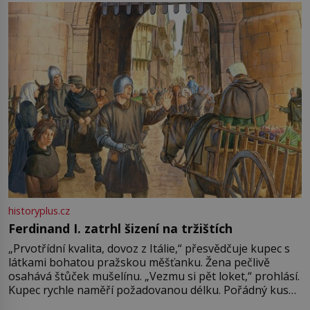
pře hned několik latinskoamerických zemí a k tomu
Francie, kde se traduje,
historyplus.cz
Ferdinand I. zatrhl šizení na tržištích
„Prvotřídní kvalita, dovoz z Itálie,“ přesvědčuje kupec s
látkami bohatou pražskou měšťanku. Žena pečlivě
osahává štůček mušelínu. „Vezmu si pět loket,“ prohlásí.
Kupec rychle naměří požadovanou délku. Pořádný kus
mu přitom zůstane za prsty… „Na šaty ho bude málo,