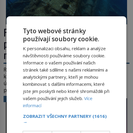
Poslední rozkaz pro rubínovou
Tyto webové stránky
používají soubory cookie.
ponorku: Zůstaňte navěky na
K personalizaci obsahu, reklam a analýze
mořském dně!
návštěvnosti používáme soubory cookie.
Informace o vašem používání našich
Rubín je kamenem slunce a krve. Rubín je
stránek také sdílíme s našimi reklamními a
kamenem životní síly a energie. Zahání slabost a
analytickými partnery, kteří je mohou
úzkost, posiluje srdce. Rubín je dobrým jménem
kombinovat s dalšími informacemi, které
pro neživý stroj, kterému člověk prokázal čest
jste jim poskytli nebo které shromáždili při
nezmizet v tavicí peci a našel mu místo
vašem používání jejich služeb.
Více
VĚDA A TECHNIKA
k poslednímu odpočinku. Je druhá polovina 50. let
informací
minulého století. Nálože spočítány, umístěny a
ZOBRAZIT VŠECHNY PARTNERY
(1616)
odpáleny. Trup ponorky nabírá vodu […]
→