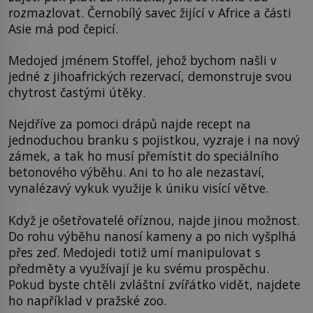
rozmazlovat. Černobílý savec žijící v Africe a části
Asie má pod čepicí.
Medojed jménem Stoffel, jehož bychom našli v
jedné z jihoafrických rezervací, demonstruje svou
chytrost častými útěky.
Nejdříve za pomoci drápů najde recept na
jednoduchou branku s pojistkou, vyzraje i na nový
zámek, a tak ho musí přemístit do speciálního
betonového výběhu. Ani to ho ale nezastaví,
vynalézavý vykuk využije k úniku visící větve.
Když je ošetřovatelé oříznou, najde jinou možnost.
Do rohu výběhu nanosí kameny a po nich vyšplhá
přes zeď. Medojedi totiž umí manipulovat s
předměty a využívají je ku svému prospěchu.
Pokud byste chtěli zvláštní zvířátko vidět, najdete
ho například v pražské zoo.