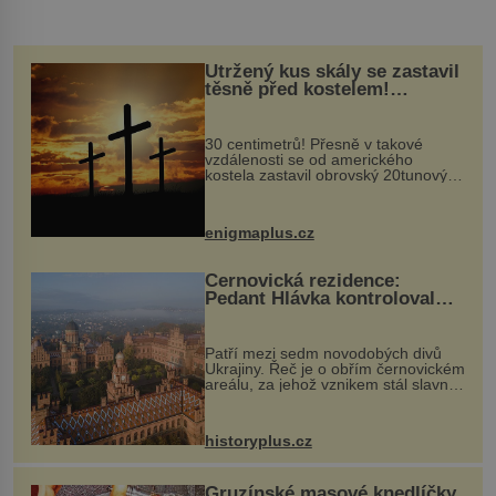
Utržený kus skály se zastavil
těsně před kostelem!
Ochránila ho boží síla?
30 centimetrů! Přesně v takové
vzdálenosti se od amerického
kostela zastavil obrovský 20tunový
balvan, který se v květnu 2014
nečekaně odtrhl od nedaleké skály
při její demolici. Podle místních stojí
enigmaplus.cz
...
Černovická rezidence:
Pedant Hlávka kontroloval
každou cihlu
Patří mezi sedm novodobých divů
Ukrajiny. Řeč je o obřím černovickém
areálu, za jehož vznikem stál slavný
český architekt Josef Hlávka. Ten si
na něm dal mimořádně záležet. Jeho
stavební plány by při ...
historyplus.cz
Gruzínské masové knedlíčky