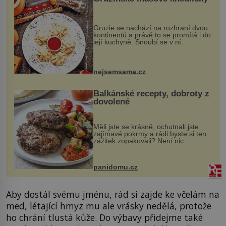
Gruzie se nachází na rozhraní dvou
kontinentů a právě to se promítá i do
její kuchyně. Snoubí se v ní
evropské a asijské chutě a díky tomu
vznikají rozmanité a chuťově bohaté
pokrmy, které rozhodně st...
nejsemsama.cz
Balkánské recepty, dobroty z
dovolené
Měli jste se krásně, ochutnali jste
zajímavé pokrmy a rádi byste si ten
zážitek zopakovali? Není nic
snazšího. Pljeskavica (10 porcí)
Možná jste ji ochutnali na dovolené v
bývalé Jugoslávii, lze ji vi...
panidomu.cz
Aby dostál svému jménu, rád si zajde ke včelám na
med, létající hmyz mu ale vrásky nedělá, protože
ho chrání tlustá kůže. Do výbavy přidejme také