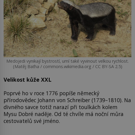
Medojedi vynikají bystrostí, umí také vyvinout velkou rychlost.
(Matěj Baťha / commons.wikimedia.org / CC BY-SA 2.5)
Velikost kůže XXL
Poprvé ho v roce 1776 popíše německý
přírodovědec Johann von Schreiber (1739–1810). Na
divného savce totiž narazí při toulkách kolem
Mysu Dobré naděje. Od té chvíle má noční můra
cestovatelů své jméno.