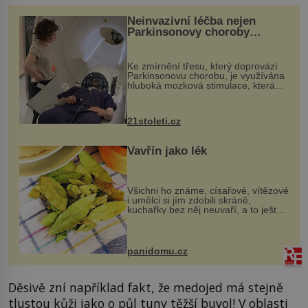
Neinvazivní léčba nejen
Parkinsonovy choroby
pomocí ultrazvukové
„helmy“
Ke zmírnění třesu, který doprovází
Parkinsonovu chorobu, je využívána
hluboká mozková stimulace, která
však vyžaduje vysoce invazivní
zákrok. Ultrazvuk zase není vhodný
k dostatečně přesnému zacílení ...
21stoleti.cz
Vavřín jako lék
Všichni ho známe, císařové, vítězové
i umělci si jím zdobili skráně,
kuchařky bez něj neuvaří, a to ještě
nevíte, že bobkový list může výrazně
zmírnit některé naše neduhy.
Obsahuje v malém množství ně...
panidomu.cz
Děsivě zní například fakt, že medojed má stejně
tlustou kůži jako o půl tuny těžší buvol! V oblasti