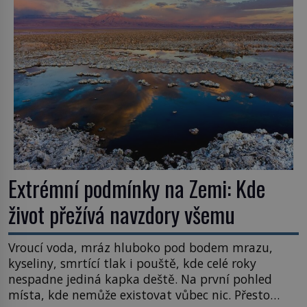
Většina lidí vnímá rákos jen jako obyčejnou kulisu
letního koupání. Stačí se však podívat […]
Extrémní podmínky na Zemi: Kde
život přežívá navzdory všemu
Vroucí voda, mráz hluboko pod bodem mrazu,
kyseliny, smrtící tlak i pouště, kde celé roky
nespadne jediná kapka deště. Na první pohled
místa, kde nemůže existovat vůbec nic. Přesto