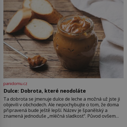
kartografové zakreslovali do map
záhadný kontinent Terra Australis
– Jižní zemi. Proč? Do jisté míry to
byl smysl pro […]
panidomu.cz
Dulce: Dobrota, které neodoláte
Ta dobrota se jmenuje dulce de leche a možná už jste ji
objevili v obchodech. Ale nepochybujte o tom, že doma
připravená bude ještě lepší. Název je španělský a
znamená jednoduše „mléčná sladkost“. Původ ovšem
není úplně jednoznačný, o autorství této receptury se