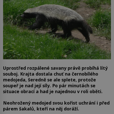
Uprostřed rozpálené savany právě probíhá lítý
souboj. Krajta dostala chuť na černobílého
medojeda, šeredně se ale splete, protože
soupeř je nad její síly. Po pár minutách se
situace obrací a had je najednou v roli oběti.
Neohrožený medojed svou kořist uchrání i před
párem šakalů, kteří na něj doráží.