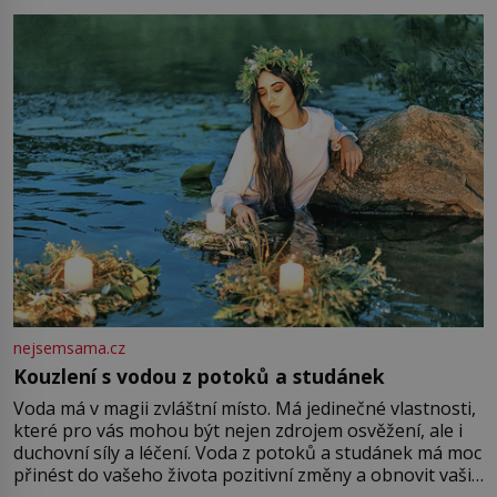
milostpaní. Stačí jenom na sukni,“ zhodnotí švadlena
množství růžového mušelínu. „Ošidili vás, podívejte.“
Vezme do ruky dřevěnou
nejsemsama.cz
Kouzlení s vodou z potoků a studánek
Voda má v magii zvláštní místo. Má jedinečné vlastnosti,
které pro vás mohou být nejen zdrojem osvěžení, ale i
duchovní síly a léčení. Voda z potoků a studánek má moc
přinést do vašeho života pozitivní změny a obnovit vaši