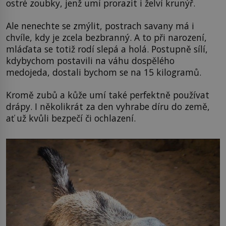
ostré zoubky, jenž umí prorazit i želví krunýř.
Ale nenechte se zmýlit, postrach savany má i
chvíle, kdy je zcela bezbranný. A to při narození,
mláďata se totiž rodí slepá a holá. Postupně sílí,
kdybychom postavili na váhu dospělého
medojeda, dostali bychom se na 15 kilogramů.
Kromě zubů a kůže umí také perfektně používat
drápy. I několikrát za den vyhrabe díru do země,
ať už kvůli bezpečí či ochlazení.