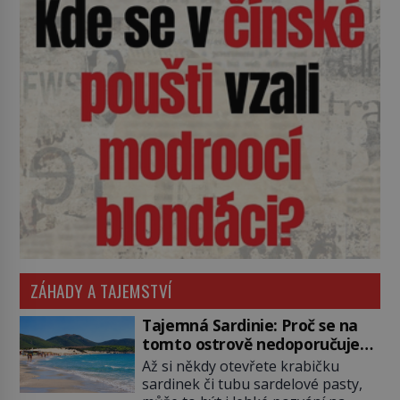
ZÁHADY A TAJEMSTVÍ
Tajemná Sardinie: Proč se na
tomto ostrově nedoporučuje
pytlovat „mořské brambory“?
Až si někdy otevřete krabičku
sardinek či tubu sardelové pasty,