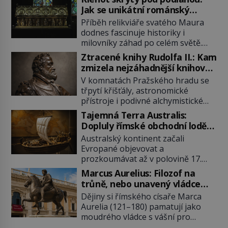
Jak se unikátní románský
poklad dostal do zapadlého
Příběh relikviáře svatého Maura
Bečova?
dodnes fascinuje historiky i
milovníky záhad po celém světě.
Tato románská zlatnická památka
Ztracené knihy Rudolfa II.: Kam
ze 13. století je po českých
zmizela nejzáhadnější knihovna
korunovačních klenotech druhým
Evropy?
V komnatách Pražského hradu se
nejcennějším movitým majetkem v
třpytí křišťály, astronomické
České republice. Přestože byl
přístroje i podivné alchymistické
klenot v roce 1985 po dramatickém
rukopisy. Císař Rudolf II.
pátrání kriminalistů úspěšně
Tajemná Terra Australis:
shromažďuje vše, co souvisí s
nalezen, jeho minulost stále
Dopluly římské obchodní lodě
tajemstvím přírody, hvězd i
obestírá hustá mlha. Otázky, jak
až do Austrálie?
Australský kontinent začali
lidského poznání. Jenže po jeho
přesně se tato […]
Evropané objevovat a
smrti se jeho slavné sbírky začínají
prozkoumávat až v polovině 17.
rozpadat a část z nich mizí navždy.
století. Existuje však možnost, že
Kdo odnesl nejvzácnější knihy? A
Marcus Aurelius: Filozof na
by se o tento vzdálený kontinent
existují ještě někde zapomenuté
trůně, nebo unavený vládce
mohly zajímat již evropské
rukopisy, které nikdo […]
závislý na opiu?
Dějiny si římského císaře Marca
starověké civilizace, a to o 15
Aurelia (121–180) pamatují jako
století dříve? Již od starověku
moudrého vládce s vášní pro
kartografové zakreslovali do map
filozofii, byť musíme tuto moudrost