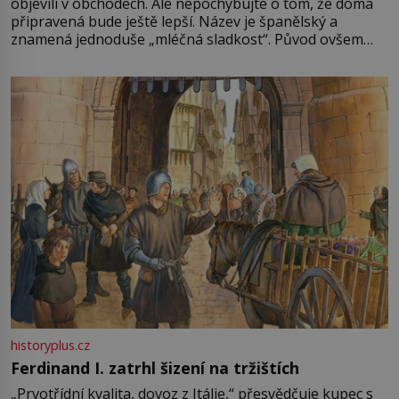
objevili v obchodech. Ale nepochybujte o tom, že doma
připravená bude ještě lepší. Název je španělský a
znamená jednoduše „mléčná sladkost“. Původ ovšem
není úplně jednoznačný, o autorství této receptury se
pře hned několik latinskoamerických zemí a k tomu
Francie, kde se traduje,
historyplus.cz
Ferdinand I. zatrhl šizení na tržištích
„Prvotřídní kvalita, dovoz z Itálie,“ přesvědčuje kupec s