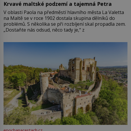
Krvavé maltské podzemí a tajemná Petra
V oblasti Paola na předměstí hlavního města La Valetta
na Maltě se v roce 1902 dostala skupina dělníků do
problémů. S několika se při rozbíjení skal propadla zem.
„Dostaňte nás odsud, něco tady je,“ z
epochanacestach.cz