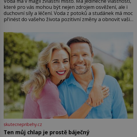
Voda má v magii zvláštní místo. Má jedinečné vlastnosti,
které pro vás mohou být nejen zdrojem osvěžení, ale i
duchovní síly a léčení. Voda z potoků a studánek má moc
přinést do vašeho života pozitivní změny a obnovit vaši
energii. Využitím těchto přírodních zdrojů v magii
můžete obohatit své rituály a přinést do svého života
větší harmonii a klid. Je důležité
skutecnepribehy.cz
Ten můj chlap je prostě báječný