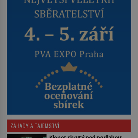
ZÁHADY A TAJEMSTVÍ
Klenot skrytý pod podlahou: