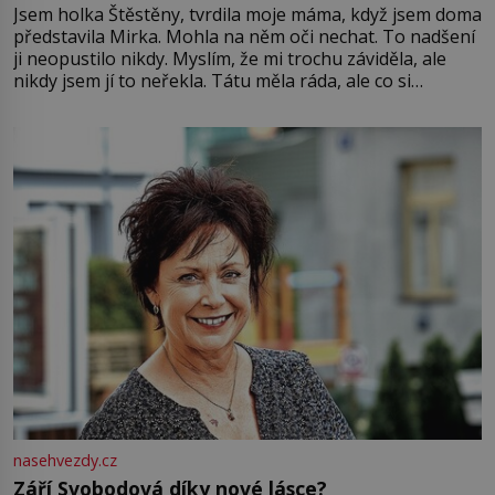
Jsem holka Štěstěny, tvrdila moje máma, když jsem doma
představila Mirka. Mohla na něm oči nechat. To nadšení
ji neopustilo nikdy. Myslím, že mi trochu záviděla, ale
nikdy jsem jí to neřekla. Tátu měla ráda, ale co si
pamatuji, tak jsme s Mirkem byli zamilovaní mnohem víc.
Jsme spolu moc rádi Tehdy byla jiná doba, když
nasehvezdy.cz
Září Svobodová díky nové lásce?