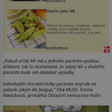
21stoleti.cz
Vavřín jako lék
Všichni ho známe, císařové, vítězové
i umělci si jím zdobili skráně,
kuchařky bez něj neuvaří, a to ještě
nevíte, že bobkový list může výrazně
zmírnit některé naše neduhy.
Obsahuje v malém množství ně...
panidomu.cz
„Pokud určitý lék má u jednoho pacienta vysokou
účinnost, tak to neznamená, že stejný lék u druhého
pacienta bude mít obdobné výsledky.
Individuální charakteristiky pacienta mají vliv na
způsob, jakým lék funguje,“
říká MUDr. Emilie
Niedobová, primářka Oblastní nemocnice Kolín.