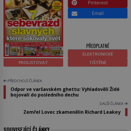
Pinterest
Email
PŘEDPLATNÉ
ELEKTRONICKÉ
PROLISTOVAT
TIŠTĚNÉ
PŘEDCHOZÍ ČLÁNEK
Odpor ve varšavském ghettu: Vyhladovělí Židé
bojovali do posledního dechu
DALŠÍ ČLÁNEK
Zemřel Lovec zkamenělin Richard Leakey
SOUVISEJÍCÍ ČLÁNKY