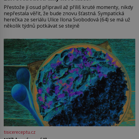
Přestože jí osud připravil až příliš kruté momenty, nikdy
nepřestala věřit, že bude znovu šťastná. Sympatická
herečka ze seriálu Ulice Ilona Svobodová (64) se má už
několik týdnů potkávat se stejně
tisicereceptu.cz