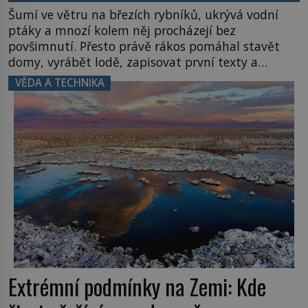
Šumí ve větru na březích rybníků, ukrývá vodní
ptáky a mnozí kolem něj procházejí bez
povšimnutí. Přesto právě rákos pomáhal stavět
domy, vyrábět lodě, zapisovat první texty a
inspiroval řadu pověstí. Tato skromná, ale
VĚDA A TECHNIKA
užitečná rostlina provází člověka už tisíce let.
Většina lidí vnímá rákos jen jako obyčejnou kulisu
letního koupání. Stačí se však podívat […]
Extrémní podmínky na Zemi: Kde