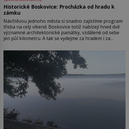
Historické Boskovice: Procházka od hradu k
zámku
Návštěvou jednoho města si snadno zajistíme program
třeba na celý víkend. Boskovice totiž nabízejí hned dvě
významné architektonické památky, vzdálené od sebe
jen půl kilometru. A tak se vydejme za hradem i za
zámkem do krásné jihomoravské krajiny. Trhová osada
Boskovice na okraji Drahanské vrchoviny vznikla někdy
ve13. století, a už v roce 1313 kronikáři zaznamenali