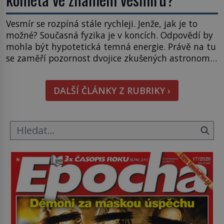
Vesmír se rozpíná stále rychleji. Jenže, jak je to
možné? Současná fyzika je v koncích. Odpovědí by
mohla být hypotetická temná energie. Právě na tu
se zaměří pozornost dvojice zkušených astronomů.
Namísto ní ale objeví něco mnohem
hmatatelnějšího. Naprosto rekordní kometu!
DALŠÍ ČLÁNKY Z RUBRIKY ›
Astronomové Pedro Bernardinelli a Gary Bernstein
mravenčí prací zkoumají archivní snímky v rámci
Průzkumu temné energie […]