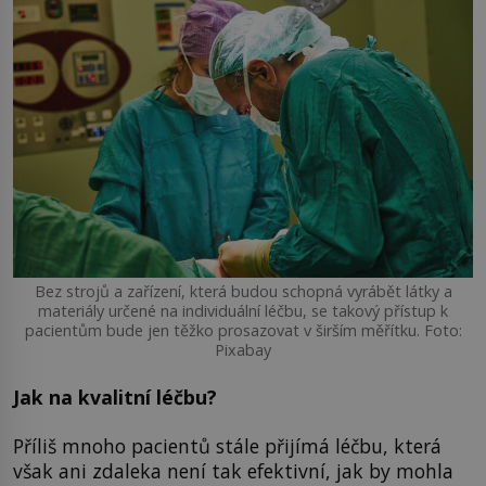
Bez strojů a zařízení, která budou schopná vyrábět látky a
materiály určené na individuální léčbu, se takový přístup k
pacientům bude jen těžko prosazovat v širším měřítku. Foto:
Pixabay
Jak na kvalitní léčbu?
Příliš mnoho pacientů stále přijímá léčbu, která
však ani zdaleka není tak efektivní, jak by mohla