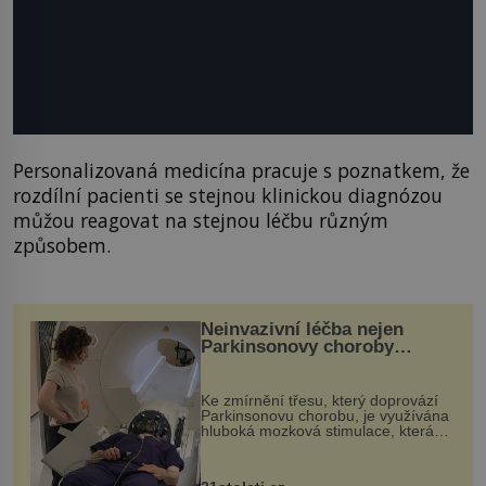
Personalizovaná medicína pracuje s poznatkem, že
rozdílní pacienti se stejnou klinickou diagnózou
můžou reagovat na stejnou léčbu různým
způsobem.
Neinvazivní léčba nejen
Parkinsonovy choroby
pomocí ultrazvukové
„helmy“
Ke zmírnění třesu, který doprovází
Parkinsonovu chorobu, je využívána
hluboká mozková stimulace, která
však vyžaduje vysoce invazivní
zákrok. Ultrazvuk zase není vhodný
k dostatečně přesnému zacílení ...