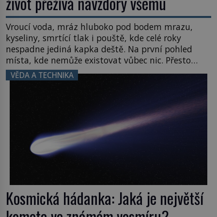
život přežívá navzdory všemu
Vroucí voda, mráz hluboko pod bodem mrazu,
kyseliny, smrtící tlak i pouště, kde celé roky
nespadne jediná kapka deště. Na první pohled
místa, kde nemůže existovat vůbec nic. Přesto
právě tady vědci objevují organismy, které
VĚDA A TECHNIKA
posouvají hranice života. Každý nový nález mění
naše představy o tom, co všechno dokáže příroda a
napovídá, kde bychom jednou […]
Kosmická hádanka: Jaká je největší
kometa ve známém vesmíru?