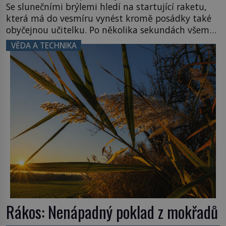
Se slunečními brýlemi hledí na startující raketu,
která má do vesmíru vynést kromě posádky také
obyčejnou učitelku. Po několika sekundách všem
ztuhnou úsměvy, stroj totiž exploduje. Jejich
VĚDA A TECHNIKA
konstrukce není z levného kraje, daňové
poplatníky stojí miliardy dolarů. Na druhou stranu
zvládnou jen představitelné věci. Na malé kousky
Název: Columbia První […]
Rákos: Nenápadný poklad z mokřadů