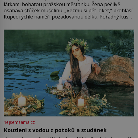
látkami bohatou pražskou měšťanku. Žena pečlivě
osahává štůček mušelínu. „Vezmu si pět loket,“ prohlásí.
Kupec rychle naměří požadovanou délku. Pořádný kus
mu přitom zůstane za prsty… „Na šaty ho bude málo,
milostpaní. Stačí jenom na sukni,“ zhodnotí švadlena
množství růžového mušelínu. „Ošidili vás, podívejte.“
Vezme do ruky dřevěnou
nejsemsama.cz
Kouzlení s vodou z potoků a studánek