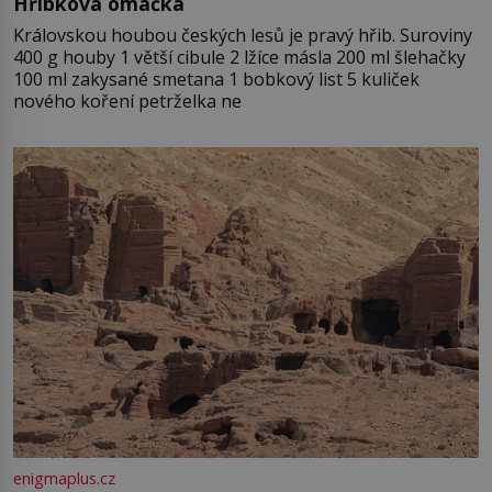
Hříbková omáčka
Královskou houbou českých lesů je pravý hřib. Suroviny
400 g houby 1 větší cibule 2 lžíce másla 200 ml šlehačky
100 ml zakysané smetana 1 bobkový list 5 kuliček
nového koření petrželka ne
enigmaplus.cz