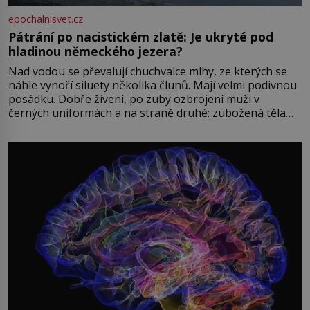
epochalnisvet.cz
Pátrání po nacistickém zlatě: Je ukryté pod
hladinou německého jezera?
Nad vodou se převalují chuchvalce mlhy, ze kterých se
náhle vynoří siluety několika člunů. Mají velmi podivnou
posádku. Dobře živení, po zuby ozbrojení muži v
černých uniformách a na straně druhé: zubožená těla
oblečená v chatrných vězeňských hadrech. Co tato
přízračná scéna znamená? Je jaro roku 1945, druhá
světová válka se chýlí ke konci. Jezero Stolpsee