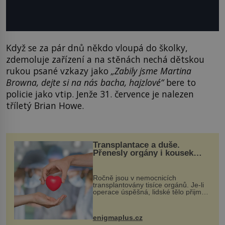
Když se za pár dnů někdo vloupá do školky,
zdemoluje zařízení a na stěnách nechá dětskou
rukou psané vzkazy jako
„Zabily jsme Martina
Browna, dejte si na nás bacha, hajzlové“
bere to
policie jako vtip. Jenže 31. července je nalezen
tříletý Brian Howe.
Transplantace a duše.
Přenesly orgány i kousek
osobnosti dárce?
Ročně jsou v nemocnicích
transplantovány tisíce orgánů. Je-li
operace úspěšná, lidské tělo přijme
darovaný orgán za své a pacient
může vést plnohodnotný život. Ale co
když při transplantaci nepřijímám...
enigmaplus.cz