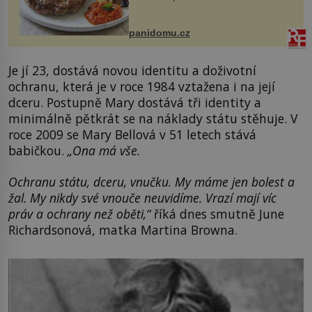
snazšího. Pljeskavica (10 porcí)
Možná jste ji ochutnali na dovolené v
bývalé Jugoslávii, lze ji vi...
panidomu.cz
Je jí 23, dostává novou identitu a doživotní
ochranu, která je v roce 1984 vztažena i na její
dceru. Postupně Mary dostává tři identity a
minimálně pětkrát se na náklady státu stěhuje. V
roce 2009 se Mary Bellová v 51 letech stává
babičkou.
„Ona má vše.
Ochranu státu, dceru, vnučku. My máme jen bolest a
žal. My nikdy své vnouče neuvidíme. Vrazí mají víc
práv a ochrany než oběti,“
říká dnes smutně June
Richardsonová, matka Martina Browna.