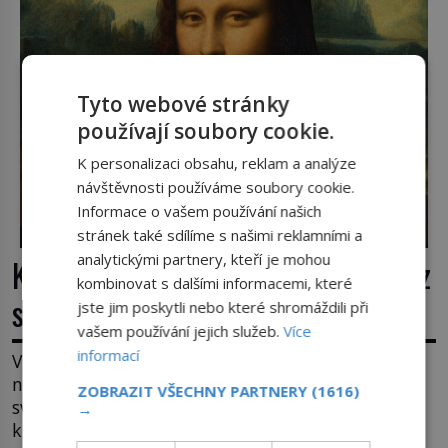
Tyto webové stránky
používají soubory cookie.
K personalizaci obsahu, reklam a analýze
návštěvnosti používáme soubory cookie.
Informace o vašem používání našich
stránek také sdílíme s našimi reklamními a
analytickými partnery, kteří je mohou
Krádež Mony Lisy: Nejslavnější obraz
kombinovat s dalšími informacemi, které
světa zůstane dva roky nezvěstný
jste jim poskytli nebo které shromáždili při
vašem používání jejich služeb.
Více
informací
V pondělí 21. srpna 1911 visí v pařížském Louvru
na zdi prázdné háky. Obraz, který dnes zná celý
ZOBRAZIT VŠECHNY PARTNERY
(1616)
svět, je pryč. Zpočátku si nikdo nemyslí, že jde o
→
krádež. Zaměstnanci jsou přesvědčeni, že Mona