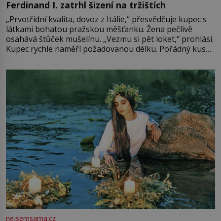
Ferdinand I. zatrhl šizení na tržištích
„Prvotřídní kvalita, dovoz z Itálie,“ přesvědčuje kupec s
látkami bohatou pražskou měšťanku. Žena pečlivě
osahává štůček mušelínu. „Vezmu si pět loket,“ prohlásí.
Kupec rychle naměří požadovanou délku. Pořádný kus
mu přitom zůstane za prsty… „Na šaty ho bude málo,
milostpaní. Stačí jenom na sukni,“ zhodnotí švadlena
množství růžového mušelínu. „Ošidili vás, podívejte.“
Vezme do ruky dřevěnou
nejsemsama.cz