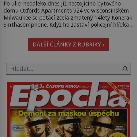
Po ulici nedaleko dnes již nestojícího bytového
domu Oxfords Apartments 924 ve wisconsinském
Milwaukee se potácí zcela zmatený 14letý Konerak
Sinthasomphone. Když ho zastaví policejní hlídka,
ochable jí nadiktuje adresu „jeho kamaráda“.
Strážníci ho dopraví zpět do udaného bytu. Oním
DALŠÍ ČLÁNKY Z RUBRIKY ›
„kamarádem“ je ovšem jeden z nejslavnějších
vrahů, Jeffrey Dahmer (1960–1994). Je 27. května
1991. […]