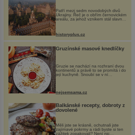
každou cihlu
Patří mezi sedm novodobých divů
Ukrajiny. Řeč je o obřím černovickém
areálu, za jehož vznikem stál slavný
český architekt Josef Hlávka. Ten si
na něm dal mimořádně záležet. Jeho
stavební plány by při ...
historyplus.cz
Gruzínské masové knedlíčky
Gruzie se nachází na rozhraní dvou
kontinentů a právě to se promítá i do
její kuchyně. Snoubí se v ní
evropské a asijské chutě a díky tomu
vznikají rozmanité a chuťově bohaté
pokrmy, které rozhodně st...
nejsemsama.cz
Balkánské recepty, dobroty z
dovolené
Měli jste se krásně, ochutnali jste
zajímavé pokrmy a rádi byste si ten
zážitek zopakovali? Není nic