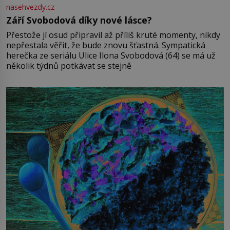
nasehvezdy.cz
Září Svobodová díky nové lásce?
Přestože jí osud připravil až příliš kruté momenty, nikdy
nepřestala věřit, že bude znovu šťastná. Sympatická
herečka ze seriálu Ulice Ilona Svobodová (64) se má už
několik týdnů potkávat se stejně