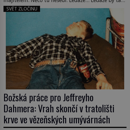
mladá dívka z farmy byla ne manželkou, ale
SVĚT ZLOČINU
dcerou – a všechny ty děti byly zplozené v incestu.
Na sociálním odboru jednoho z […]
Božská práce pro Jeffreyho
Dahmera: Vrah skončí v tratolišti
krve ve vězeňských umývárnách