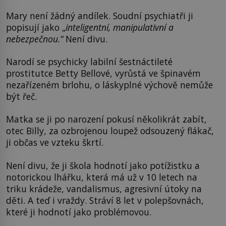
Mary není žádný andílek. Soudní psychiatři ji
popisují jako „
inteligentní, manipulativní a
nebezpečnou.“
Není divu.
Narodí se psychicky labilní šestnáctileté
prostitutce Betty Bellové, vyrůstá ve špinavém
nezařízeném brlohu, o láskyplné výchově nemůže
být řeč.
Matka se ji po narození pokusí několikrát zabít,
otec Billy, za ozbrojenou loupež odsouzený flákač,
ji občas ve vzteku škrtí.
Není divu, že ji škola hodnotí jako potížistku a
notorickou lhářku, která má už v 10 letech na
triku krádeže, vandalismus, agresivní útoky na
děti. A teď i vraždy. Stráví 8 let v polepšovnách,
které ji hodnotí jako problémovou.