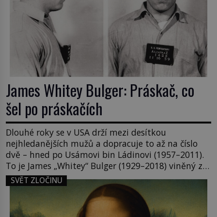
James Whitey Bulger: Práskač, co
šel po práskačích
Dlouhé roky se v USA drží mezi desítkou
nejhledanějších mužů a dopracuje to až na číslo
dvě – hned po Usámovi bin Ládinovi (1957–2011).
To je James „Whitey“ Bulger (1929–2018) viněný ze
spoluúčasti na 19 vraždách, vydírání a lichvy. A
SVĚT ZLOČINU
samozřejmě, krom toho je ještě drogový dealer,
který neváhá odstranit z cesty všechny práskače,
zatímco […]