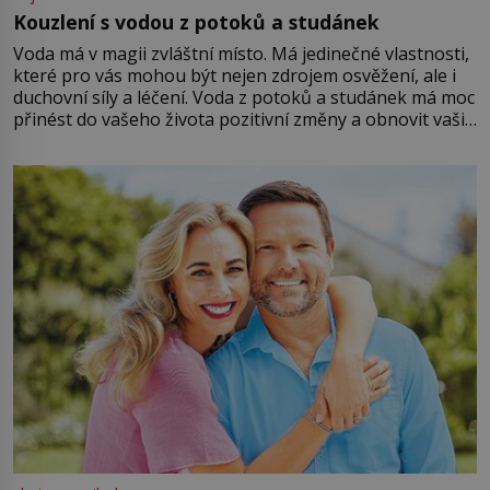
Kouzlení s vodou z potoků a studánek
Voda má v magii zvláštní místo. Má jedinečné vlastnosti,
které pro vás mohou být nejen zdrojem osvěžení, ale i
duchovní síly a léčení. Voda z potoků a studánek má moc
přinést do vašeho života pozitivní změny a obnovit vaši
energii. Využitím těchto přírodních zdrojů v magii
můžete obohatit své rituály a přinést do svého života
větší harmonii a klid. Je důležité