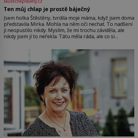
skutecnepribehy.cz
Ten můj chlap je prostě báječný
Jsem holka Štěstěny, tvrdila moje máma, když jsem doma
představila Mirka. Mohla na něm oči nechat. To nadšení
ji neopustilo nikdy. Myslím, že mi trochu záviděla, ale
nikdy jsem jí to neřekla. Tátu měla ráda, ale co si
pamatuji, tak jsme s Mirkem byli zamilovaní mnohem víc.
Jsme spolu moc rádi Tehdy byla jiná doba, když