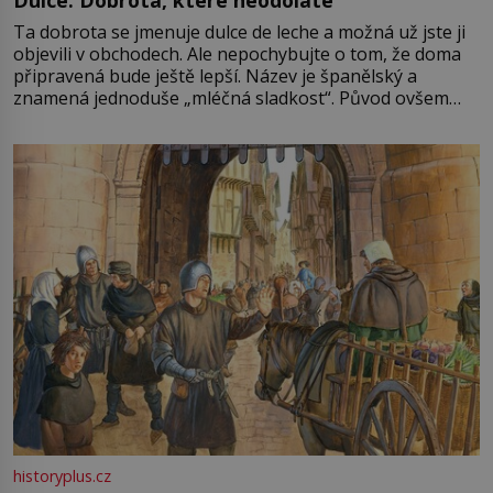
Dulce: Dobrota, které neodoláte
Ta dobrota se jmenuje dulce de leche a možná už jste ji
objevili v obchodech. Ale nepochybujte o tom, že doma
připravená bude ještě lepší. Název je španělský a
znamená jednoduše „mléčná sladkost“. Původ ovšem
není úplně jednoznačný, o autorství této receptury se
pře hned několik latinskoamerických zemí a k tomu
Francie, kde se traduje,
historyplus.cz