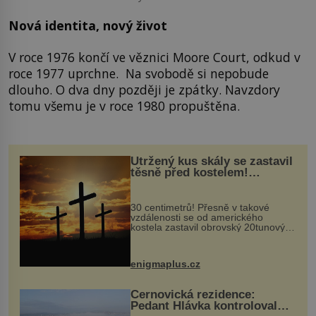
Nová identita, nový život
V roce 1976 končí ve věznici Moore Court, odkud v
roce 1977 uprchne. Na svobodě si nepobude
dlouho. O dva dny později je zpátky. Navzdory
tomu všemu je v roce 1980 propuštěna.
Utržený kus skály se zastavil
těsně před kostelem!
Ochránila ho boží síla?
30 centimetrů! Přesně v takové
vzdálenosti se od amerického
kostela zastavil obrovský 20tunový
balvan, který se v květnu 2014
nečekaně odtrhl od nedaleké skály
při její demolici. Podle místních stojí
enigmaplus.cz
...
Černovická rezidence:
Pedant Hlávka kontroloval