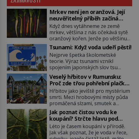
Mrkev není jen oranžová. Její
neuvěřitelný příběh začíná
fialovou barvou
Když dnes vytáhneme ze země
mrkev, většina z nás očekává sytě
oranžový kořen. Jenže po většinu
své historie je mrkev všechno
Tsunami: Když voda udeří pěstí!
možné, jen ne oranžová. Je fialová,
Nejprve špetka školometské
žlutá, bílá, někdy dokonce téměř
teorie. Výraz tsunami vznikl
černá. Až díky stovkám let
spojením japonských slov tsu
pečlivého šlechtění se z ní stává
(přístav) a nami (vlna). Jedná se o
zelenina, bez které si českou
Veselý hřbitov v Rumunsku:
dlouhou vlnu, která je na volném
zahradu ani nedokážeme
Proč zde třou pohřební plačky
moři takřka nepostřehnutelná.
představit. Její příběh je […]
bídu s nouzí?
Hřbitov jako jeviště pro mystérium
Ačkoli je vlnová délka tsunami i 300
smrti. Mezi hrobovými místy půda
kilometrů, výška vlny na volném
promáčená slzami, smutek a
moři je maximálně 1,5 metru.
vědomí konečnosti lidské existence.
Máme se podobné obří vlny obávat
Jak poznat čistou vodu ke
Jsou ale výjimky, kde pohřební
i v Evropě? Vznik tsunami si […]
koupání? Strčte hlavu pod
plačky smutně žmoulají kapesníky
hladinu!
Léto je časem koupání v přírodě.
nikoli při smutečním obřadu, ale
Jak však poznat, že je voda v řece,
při pohledu na výši vyměřené
rybníku, jezeře čistá? Jistě, máte