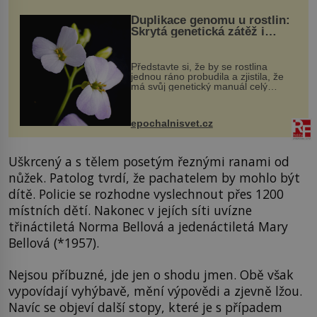
Duplikace genomu u rostlin:
Skrytá genetická zátěž i
evoluční výhoda
Představte si, že by se rostlina
jednou ráno probudila a zjistila, že
má svůj genetický manuál celý
dvakrát. Přesně to se občas v
přírodě stane – a podle nového
výzkumu to může být pro druhy
epochalnisvet.cz
vstupenka...
Uškrcený a s tělem posetým řeznými ranami od
nůžek. Patolog tvrdí, že pachatelem by mohlo být
dítě. Policie se rozhodne vyslechnout přes 1200
místních dětí. Nakonec v jejích síti uvízne
třináctiletá Norma Bellová a jedenáctiletá Mary
Bellová (*1957).
Nejsou příbuzné, jde jen o shodu jmen. Obě však
vypovídají vyhýbavě, mění výpovědi a zjevně lžou.
Navíc se objeví další stopy, které je s případem