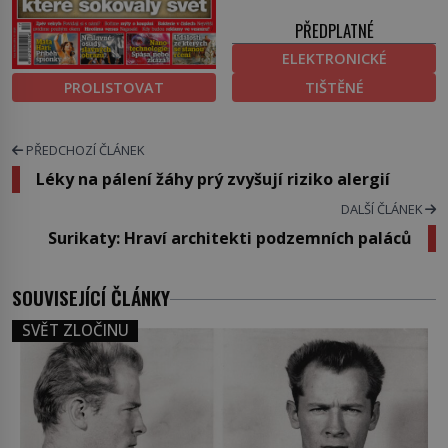
PŘEDPLATNÉ
ELEKTRONICKÉ
PROLISTOVAT
TIŠTĚNÉ
PŘEDCHOZÍ ČLÁNEK
Léky na pálení žáhy prý zvyšují riziko alergií
DALŠÍ ČLÁNEK
Surikaty: Hraví architekti podzemních paláců
SOUVISEJÍCÍ ČLÁNKY
SVĚT ZLOČINU