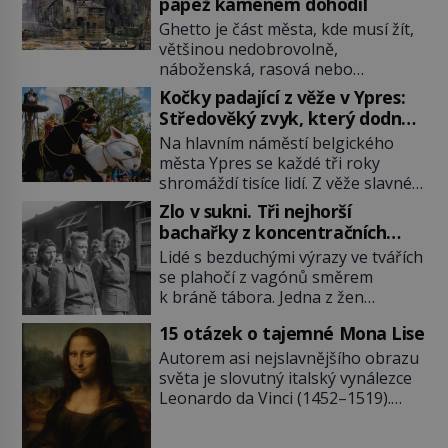
papež kamenem dohodil
Ghetto je část města, kde musí žít,
většinou nedobrovolně,
náboženská, rasová nebo
národnostní menšina obyvatel.
Kočky padající z věže v Ypres:
Bohaté historické zkušenosti mají s
Středověký zvyk, který dodnes
takovým životem Židé. Už od
budí rozpaky
Na hlavním náměstí belgického
středověku jsou totiž v každou
města Ypres se každé tři roky
chvíli nuceni v nějakém žít. Mezi ty
shromáždí tisíce lidí. Z věže slavné
nejslavnější patří i římské ghetto
tržnice létají do davu kočky, diváci
založené v roce 1555. Pokud jde o
Zlo v sukni. Tři nejhorší
jásají a snaží se je chytit. Naštěstí
vztah k Židům, nemá se Řím čím
bachařky z koncentračních
už nejde o živá zvířata, ale jenom o
chlubit. […]
táborů
Lidé s bezduchými výrazy ve tvářích
plyšové suvenýry. Kdysi to ale bylo
se plahočí z vagónů směrem
jinak. Tato veselá podívaná
k bráně tábora. Jedna z žen
připomíná jeden z nejpodivnějších
pohlédne přímo na dozorkyni a
a zároveň nejkrutějších zvyků […]
15 otázek o tajemné Mona Lise
jejich oči se setkají. Místo soucitu
však přichází gesto, které
Autorem asi nejslavnějšího obrazu
nebožačku posílá rovnou do
světa je slovutný italský vynálezce
plynové komory. Jména jako Rudolf
Leonardo da Vinci (1452–1519).
Höss (1901–1947), Josef Mengele
Jenže jeho nevinně usmívající dámu
(1911–1979) či Heinrich Himmler
obklopují otazníky, na některé