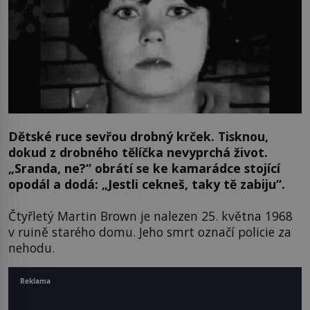
Dětské ruce sevřou drobný krček. Tisknou,
dokud z drobného tělíčka nevyprchá život.
„Sranda, ne?“ obrátí se ke kamarádce stojící
opodál a dodá: „Jestli cekneš, taky tě zabiju“.
Čtyřletý Martin Brown je nalezen 25. května 1968
v ruině starého domu. Jeho smrt označí policie za
nehodu.
Reklama