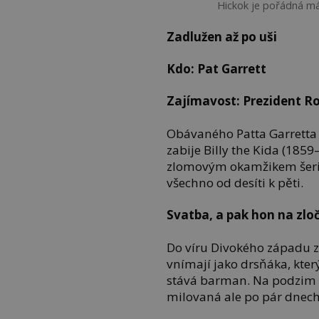
Hickok je pořádná mán
Zadlužen až po uši
Kdo: Pat Garrett
Zajímavost: Prezident Ro
Obávaného Patta Garretta 
zabije Billy the Kida (185
zlomovým okamžikem šerifo
všechno od desíti k pěti.
Svatba, a pak hon na zlo
Do víru Divokého západu z
vnímají jako drsňáka, kter
stává barman. Na podzim 
milovaná ale po pár dnec