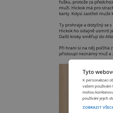
fušku, protože za předchozí
muži. Hickok má pro strac
karty. Kdysi zastřelí muže
Ty prohraje a dotyčný se 
Hickok ho údajně usmrtí j
Další kroky směřují do Alb
Při hraní si na něj počíh
přistoupí neznámý muž a z
Tyto webové
K personalizaci o
vašem používání na
mohou kombinovat 
používání jejich s
ZOBRAZIT VŠE