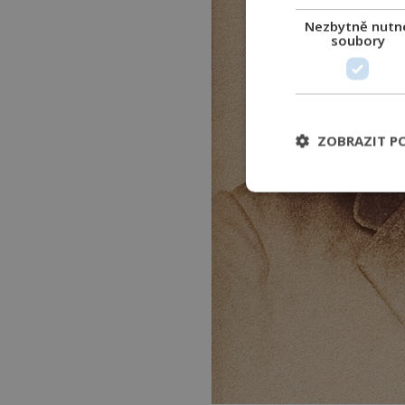
Nezbytně nutn
soubory
ZOBRAZIT P