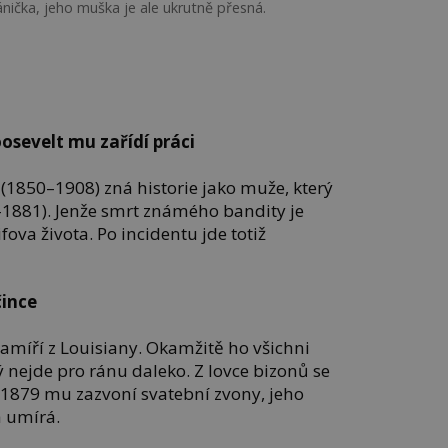
ička, jeho muška je ale ukrutně přesná.
osevelt mu zařídí práci
(1850–1908) zná historie jako muže, který
9–1881). Jenže smrt známého bandity je
va života. Po incidentu jde totiž
čince
amíří z Louisiany. Okamžitě ho všichni
ý nejde pro ránu daleko. Z lovce bizonů se
1879 mu zazvoní svatební zvony, jeho
h umírá.