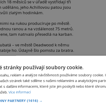
ch 18 měsíců se v úřadě vystřídají tři
h uděláno, jeho Achillovou patou jsou
 kvůli zlatým hodinkám.
s nimi na rukou producíruje po městě.
ednou ranou a na vzdálenost 75 metrů.
iene, tam natrvalo přesedlá na karban.
á zubatá – ve městě Deadwood k němu
abije ho. Údajně šlo pomstu za bratra.
 stránky používají soubory cookie.
bsahu, reklam a analýze návštěvnosti používáme soubory cookie. 
šich stránek také sdílíme s našimi reklamními a analytickými partn
s dalšími informacemi, které jste jim poskytli nebo které shromá
lužeb.
Více informací
CHNY PARTNERY
(1616) →