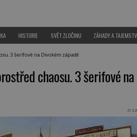
IKA
HISTORIE
SVĚT ZLOČINU
ZÁHADY A TAJEMSTV
su. 3 šerifové na Divokém západě
rostřed chaosu. 3 šerifové na
21.3.2