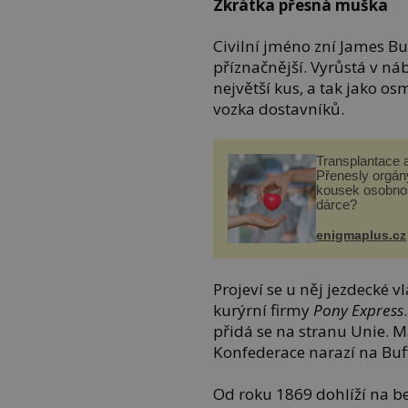
Zkrátka přesná muška
Civilní jméno zní James But
příznačnější. Vyrůstá v ná
největší kus, a tak jako o
vozka dostavníků.
Transplantace 
Přenesly orgány
kousek osobnos
dárce?
enigmaplus.cz
Projeví se u něj jezdecké v
kurýrní firmy
Pony Express
přidá se na stranu Unie. 
Konfederace narazí na Buff
Od roku 1869 dohlíží na b