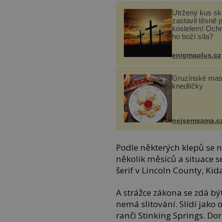
Utržený kus sk
zastavil těsně 
kostelem! Ochr
ho boží síla?
enigmaplus.cz
Gruzínské ma
knedlíčky
nejsemsama.c
Podle některých klepů se na
několik měsíců a situace s
šerif v Lincoln County, Kid
A strážce zákona se zdá b
nemá slitování. Slídí jak
ranči Stinking Springs. Dor