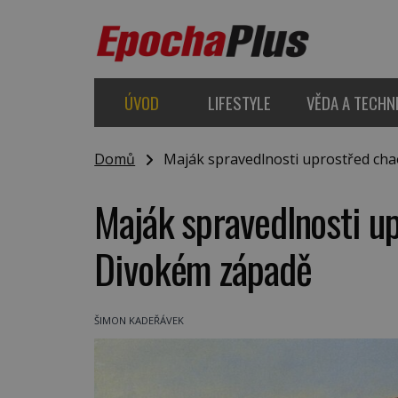
ÚVOD
LIFESTYLE
VĚDA A TECHN
Domů
Maják spravedlnosti uprostřed chao
Maják spravedlnosti up
Divokém západě
ŠIMON KADEŘÁVEK