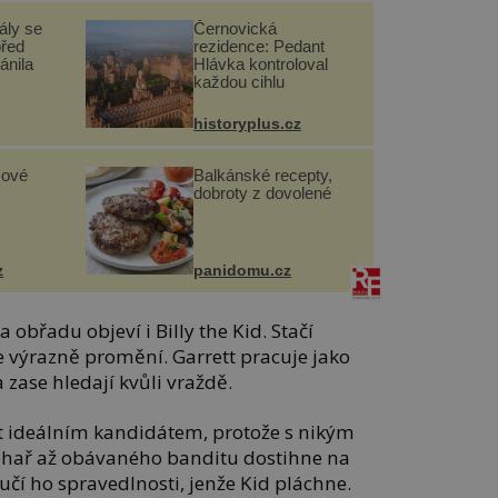
ály se
Černovická
před
rezidence: Pedant
ánila
Hlávka kontroloval
každou cihlu
historyplus.cz
sové
Balkánské recepty,
dobroty z dovolené
z
panidomu.cz
 obřadu objeví i Billy the Kid. Stačí
e výrazně promění. Garrett pracuje jako
a zase hledají kvůli vraždě.
ýt ideálním kandidátem, protože s nikým
o ohař až obávaného banditu dostihne na
učí ho spravedlnosti, jenže Kid pláchne.