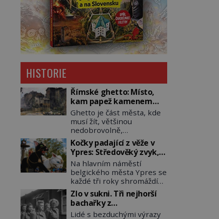
HISTORIE
Římské ghetto: Místo,
kam papež kamenem
dohodil
Ghetto je část města, kde
musí žít, většinou
nedobrovolně,
náboženská, rasová nebo
Kočky padající z věže v
národnostní menšina
Ypres: Středověký zvyk,
obyvatel. Bohaté
který dodnes budí
Na hlavním náměstí
historické zkušenosti mají
rozpaky
belgického města Ypres se
s takovým životem Židé. Už
každé tři roky shromáždí
od středověku jsou totiž v
tisíce lidí. Z věže slavné
každou chvíli nuceni v
Zlo v sukni. Tři nejhorší
tržnice létají do davu
nějakém žít. Mezi ty
bachařky z
kočky, diváci jásají a snaží
nejslavnější patří i římské
koncentračních táborů
Lidé s bezduchými výrazy
se je chytit. Naštěstí už
ghetto založené v roce