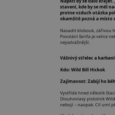
Napětí by se dalo kráje
stavení, kde by se měl n
protne vzduch otázka po
okamžitě pozná a místo o
Nasadit klobouk, zářivou 
Povolání šerifa je velice n
nejodvážnější.
Vášnivý střelec a karban
Kdo: Wild Bill Hickok
Zajímavost: Zabijí ho bě
Vystřídá hned několik štac
Dlouhovlasý pistolník Wild
nebojí – naopak. Cíl umí 