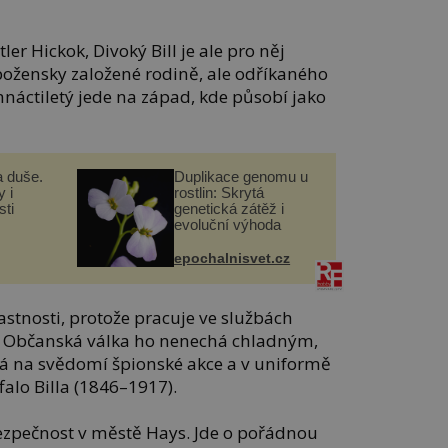
ler Hickok, Divoký Bill je ale pro něj
božensky založené rodině, ale odříkaného
smnáctiletý jede na západ, kde působí jako
a duše.
Duplikace genomu u
 i
rostlin: Skrytá
ti
genetická zátěž i
evoluční výhoda
epochalnisvet.cz
lastnosti, protože pracuje ve službách
. Občanská válka ho nenechá chladným,
Má na svědomí špionské akce a v uniformě
alo Billa (1846–1917).
ezpečnost v městě Hays. Jde o pořádnou