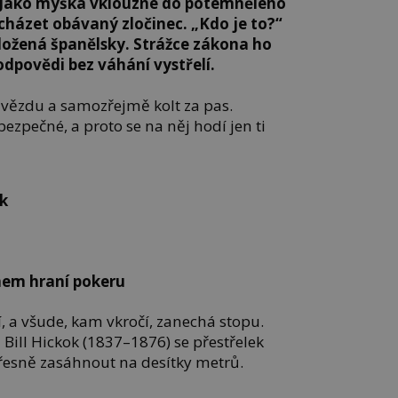
t. Jako myška vklouzne do potemnělého
acházet obávaný zločinec. „Kdo je to?“
ložená španělsky. Strážce zákona ho
dpovědi bez váhání vystřelí.
hvězdu a samozřejmě kolt za pas.
ebezpečné, a proto se na něj hodí jen ti
ík
hem hraní pokeru
í, a všude, kam vkročí, zanechá stopu.
 Bill Hickok (1837–1876) se přestřelek
přesně zasáhnout na desítky metrů.