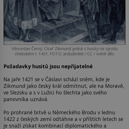
Věnceslav Černý: Císař Zikmund jedná s husity na sjezdu
chebském r. 1431. FOTO: Jedudedek / CC / volné dílo
Požadavky husitů jsou nepřijatelné
Na jaře 1421 se v Čáslavi schází sněm, kde je
Zikmund jako český král odmítnut, ale na Moravě,
ve Slezsku a s v Lužici ho šlechta jako svého
panovníka uznává.
Po prohrané bitvě u Německého Brodu v lednu
1422 z českých zemí odtáhne a v příštích letech se
je snaží získat kombinací diplomatického a