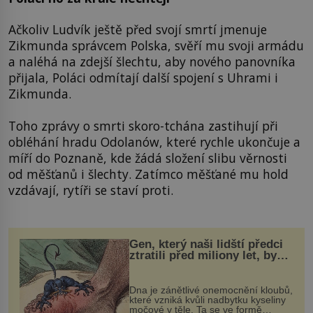
Ačkoliv Ludvík ještě před svojí smrtí jmenuje
Zikmunda správcem Polska, svěří mu svoji armádu
a naléhá na zdejší šlechtu, aby nového panovníka
přijala, Poláci odmítají další spojení s Uhrami i
Zikmunda.
Toho zprávy o smrti skoro-tchána zastihují při
obléhání hradu Odolanów, které rychle ukončuje a
míří do Poznaně, kde žádá složení slibu věrnosti
od měšťanů i šlechty. Zatímco měšťané mu hold
vzdávají, rytíři se staví proti.
Gen, který naši lidští předci
ztratili před miliony let, by
mohl pomoci s léčbou
„nemoci králů“
Dna je zánětlivé onemocnění kloubů,
které vzniká kvůli nadbytku kyseliny
močové v těle. Ta se ve formě