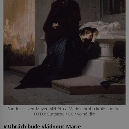
Sándor Liezen-Mayer: Alžběta a Marie u hrobu krále Ludvíka.
FOTO: Surtsicna / CC / volné dílo
V Uhrách bude vládnout Marie