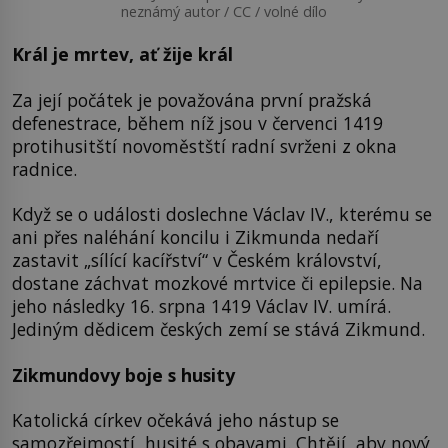
neznámý autor / CC / volné dílo
Král je mrtev, ať žije král
Za její počátek je považována první pražská
defenestrace, během níž jsou v červenci 1419
protihusitští novoměstští radní svrženi z okna
radnice.
Když se o události doslechne Václav IV., kterému se
ani přes naléhání koncilu i Zikmunda nedaří
zastavit „sílící kacířství“ v Českém království,
dostane záchvat mozkové mrtvice či epilepsie. Na
jeho následky 16. srpna 1419 Václav IV. umírá.
Jediným dědicem českých zemí se stává Zikmund.
Zikmundovy boje s husity
Katolická církev očekává jeho nástup se
samozřejmostí, husité s obavami. Chtějí, aby nový