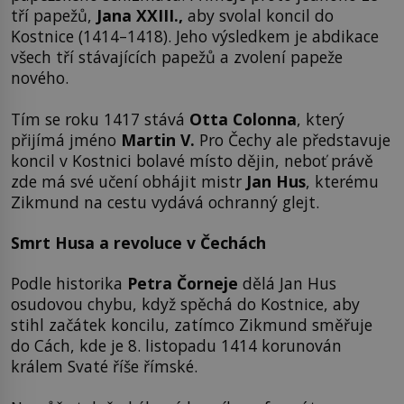
tří papežů,
Jana XXIII.,
aby svolal koncil do
Kostnice (1414–1418). Jeho výsledkem je abdikace
všech tří stávajících papežů a zvolení papeže
nového.
Tím se roku 1417 stává
Otta Colonna
, který
přijímá jméno
Martin V.
Pro Čechy ale představuje
koncil v Kostnici bolavé místo dějin, neboť právě
zde má své učení obhájit mistr
Jan Hus
, kterému
Zikmund na cestu vydává ochranný glejt.
Smrt Husa a revoluce v Čechách
Podle historika
Petra Čorneje
dělá Jan Hus
osudovou chybu, když spěchá do Kostnice, aby
stihl začátek koncilu, zatímco Zikmund směřuje
do Cách, kde je 8. listopadu 1414 korunován
králem Svaté říše římské.