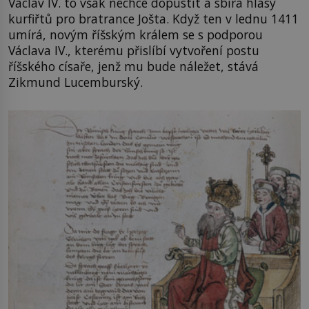
Václav IV. to však nechce dopustit a sbírá hlasy
kurfiřtů pro bratrance Jošta. Když ten v lednu 1411
umírá, novým říšským králem se s podporou
Václava IV., kterému přislíbí vytvoření postu
říšského císaře, jenž mu bude náležet, stává
Zikmund Lucemburský.