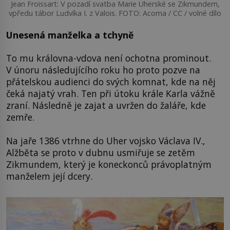
Jean Froissart: V pozadí svatba Marie Uherské se Zikmundem,
vpředu tábor Ludvíka I. z Valois. FOTO: Acoma / CC / volné dílo
Unesená manželka a tchyně
To mu královna-vdova není ochotna prominout.
V únoru následujícího roku ho proto pozve na
přátelskou audienci do svých komnat, kde na něj
čeká najatý vrah. Ten při útoku krále Karla vážně
zraní. Následně je zajat a uvržen do žaláře, kde
zemře.
Na jaře 1386 vtrhne do Uher vojsko Václava IV.,
Alžběta se proto v dubnu usmiřuje se zetěm
Zikmundem, který je koneckonců právoplatným
manželem její dcery.