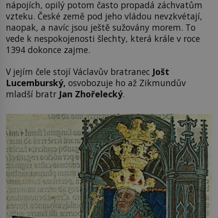
nápojích, opilý potom často propadá záchvatům
vzteku. České země pod jeho vládou nevzkvétají,
naopak, a navíc jsou ještě sužovány morem. To
vede k nespokojenosti šlechty, která krále v roce
1394 dokonce zajme.
V jejím čele stojí Václavův bratranec
Jošt
Lucemburský,
osvobozuje ho až Zikmundův
mladší bratr
Jan Zhořelecký
.