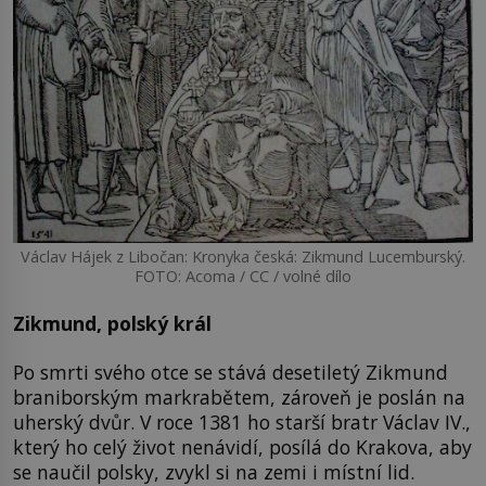
Václav Hájek z Libočan: Kronyka česká: Zikmund Lucemburský.
FOTO: Acoma / CC / volné dílo
Zikmund, polský král
Po smrti svého otce se stává desetiletý Zikmund
braniborským markrabětem, zároveň je poslán na
uherský dvůr. V roce 1381 ho starší bratr Václav IV.,
který ho celý život nenávidí, posílá do Krakova, aby
se naučil polsky, zvykl si na zemi i místní lid.