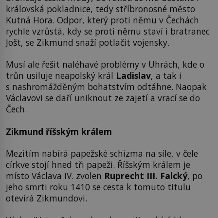
královská pokladnice, tedy stříbronosné město
Kutná Hora. Odpor, který proti němu v Čechách
rychle vzrůstá, kdy se proti němu staví i bratranec
Jošt, se Zikmund snaží potlačit vojensky.
Musí ale řešit naléhavé problémy v Uhrách, kde o
trůn usiluje neapolský král
Ladislav
, a tak i
s nashromážděným bohatstvím odtáhne. Naopak
Václavovi se daří uniknout ze zajetí a vrací se do
Čech.
Zikmund říšským králem
Mezitím nabírá papežské schizma na síle, v čele
církve stojí hned tři papeži. Říšským králem je
místo Václava IV. zvolen
Ruprecht III. Falcký
, po
jeho smrti roku 1410 se cesta k tomuto titulu
otevírá Zikmundovi.