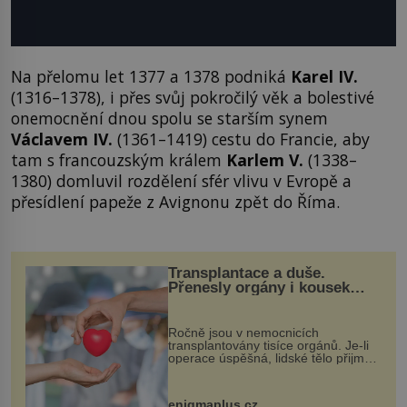
Na přelomu let 1377 a 1378 podniká
Karel IV.
(1316–1378), i přes svůj pokročilý věk a bolestivé
onemocnění dnou spolu se starším synem
Václavem IV.
(1361–1419) cestu do Francie, aby
tam s francouzským králem
Karlem V.
(1338–
1380) domluvil rozdělení sfér vlivu v Evropě a
přesídlení papeže z Avignonu zpět do Říma.
Transplantace a duše.
Přenesly orgány i kousek
osobnosti dárce?
Ročně jsou v nemocnicích
transplantovány tisíce orgánů. Je-li
operace úspěšná, lidské tělo přijme
darovaný orgán za své a pacient
může vést plnohodnotný život. Ale co
když při transplantaci nepřijímám...
enigmaplus.cz