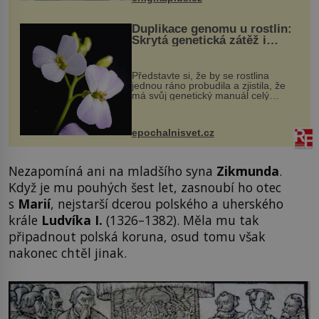
Duplikace genomu u rostlin:
Skrytá genetická zátěž i
evoluční výhoda
Představte si, že by se rostlina
jednou ráno probudila a zjistila, že
má svůj genetický manuál celý
dvakrát. Přesně to se občas v
přírodě stane – a podle nového
výzkumu to může být pro druhy
epochalnisvet.cz
vstupenka...
Nezapomíná ani na mladšího syna
Zikmunda
.
Když je mu pouhých šest let, zasnoubí ho otec
s
Marií
, nejstarší dcerou polského a uherského
krále
Ludvíka I.
(1326–1382). Měla mu tak
připadnout polská koruna, osud tomu však
nakonec chtěl jinak.