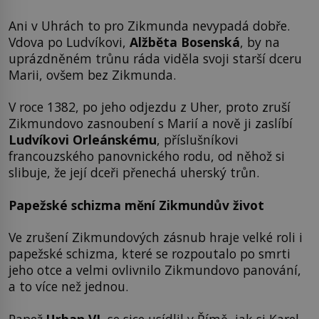
Ani v Uhrách to pro Zikmunda nevypadá dobře.
Vdova po Ludvíkovi,
Alžběta Bosenská
, by na
uprázdněném trůnu ráda viděla svoji starší dceru
Marii, ovšem bez Zikmunda.
V roce 1382, po jeho odjezdu z Uher, proto zruší
Zikmundovo zasnoubení s Marií a nově ji zaslíbí
Ludvíkovi Orleánskému
, příslušníkovi
francouzského panovnického rodu, od něhož si
slibuje, že její dceři přenechá uherský trůn.
Papežské schizma mění Zikmundův život
Ve zrušení Zikmundových zásnub hraje velké roli i
papežské schizma, které se rozpoutalo po smrti
jeho otce a velmi ovlivnilo Zikmundovo panování,
a to více než jednou.
Papež
Urban VI.
se sice usídlil v Římě, jak si Karel