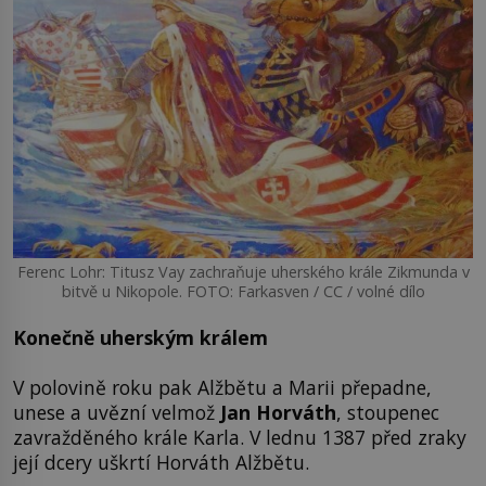
Ferenc Lohr: Titusz Vay zachraňuje uherského krále Zikmunda v
bitvě u Nikopole. FOTO: Farkasven / CC / volné dílo
Konečně uherským králem
V polovině roku pak Alžbětu a Marii přepadne,
unese a uvězní velmož
Jan Horváth
, stoupenec
zavražděného krále Karla. V lednu 1387 před zraky
její dcery uškrtí Horváth Alžbětu.