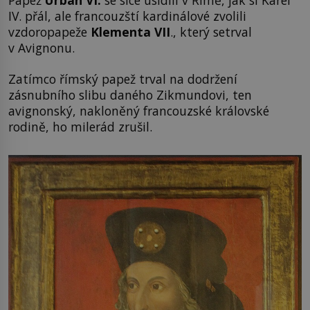
IV. přál, ale francouzští kardinálové zvolili
vzdoropapeže
Klementa VII
., který setrval
v Avignonu.
Zatímco římský papež trval na dodržení
zásnubního slibu daného Zikmundovi, ten
avignonský, nakloněný francouzské královské
rodině, ho milerád zrušil.