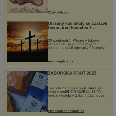
krystalků ukládá v blízkosti kloubů,
nejčastěji přitom postihuje palce na
nohou, a způsobuje bole...
21stoleti.cz
Utržený kus skály se zastavil
těsně před kostelem!
Ochránila ho boží síla?
30 centimetrů! Přesně v takové
vzdálenosti se od amerického
kostela zastavil obrovský 20tunový
balvan, který se v květnu 2014
nečekaně odtrhl od nedaleké skály
při její demolici. Podle místních stojí
enigmaplus.cz
...
ZÁBOŘSKÁ POUŤ 2025
Tradiční Zábořská pouť, která se
koná v neděli 7.9.2025 od 11:00
hod. u kostela v Záboří, části obce
Kly u Mělníka. V programu naleznete
komentovanou prohlídku kostela,
dobovou hudbu, řemesla, atrakce...
epochanacestach.cz