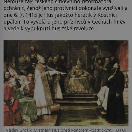
Nemůže tak českého církevního reformátora
ochránit, čehož jeho protivníci dokonale využívají a
dne 6. 7. 1415 je Hus jakožto heretik v Kostnici
upálen. To vyvolá u jeho příznivců v Čechách hněv
a vede k vypuknutí husitské revoluce.
Václav Brožík: Mistr Jan Hus před koncilem kostnickým. FOTO: