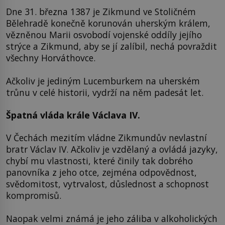
Dne 31. března 1387 je Zikmund ve Stoličném
Bělehradě konečně korunován uherským králem,
vězněnou Marii osvobodí vojenské oddíly jejího
strýce a Zikmund, aby se jí zalíbil, nechá povraždit
všechny Horváthovce.
Ačkoliv je jediným Lucemburkem na uherském
trůnu v celé historii, vydrží na něm padesát let.
Špatná vláda krále Václava IV.
V Čechách mezitím vládne Zikmundův nevlastní
bratr Václav IV. Ačkoliv je vzdělaný a ovládá jazyky,
chybí mu vlastnosti, které činily tak dobrého
panovníka z jeho otce, zejména odpovědnost,
svědomitost, vytrvalost, důslednost a schopnost
kompromisů.
Naopak velmi známá je jeho záliba v alkoholických