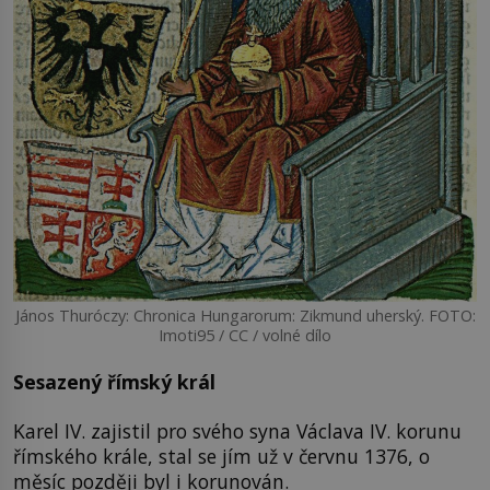
János Thuróczy: Chronica Hungarorum: Zikmund uherský. FOTO:
Imoti95 / CC / volné dílo
Sesazený římský král
Karel IV. zajistil pro svého syna Václava IV. korunu
římského krále, stal se jím už v červnu 1376, o
měsíc později byl i korunován.