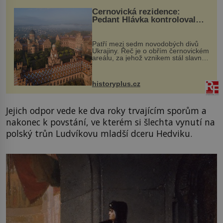
Černovická rezidence:
Pedant Hlávka kontroloval
každou cihlu
Patří mezi sedm novodobých divů
Ukrajiny. Řeč je o obřím černovickém
areálu, za jehož vznikem stál slavný
český architekt Josef Hlávka. Ten si
na něm dal mimořádně záležet. Jeho
stavební plány by při ...
historyplus.cz
Jejich odpor vede ke dva roky trvajícím sporům a
nakonec k povstání, ve kterém si šlechta vynutí na
polský trůn Ludvíkovu mladší dceru Hedviku.