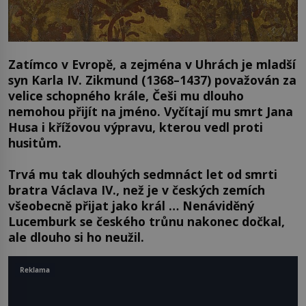
Zatímco v Evropě, a zejména v Uhrách je mladší
syn Karla IV. Zikmund (1368–
1437) považován za
velice schopného krále, Češi mu dlouho
nemohou přijít na jméno. Vyčítají mu smrt Jana
Husa i křížovou výpravu, kterou vedl proti
husitům.
Trvá mu tak dlouhých sedmnáct let od smrti
bratra Václava IV., než je v českých zemích
všeobecně přijat jako král … Nenáviděný
Lucemburk se českého trůnu nakonec dočkal,
ale dlouho si ho neužil.
Reklama