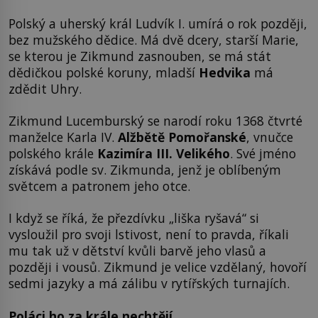
Polský a uherský král Ludvík I. umírá o rok později,
bez mužského dědice. Má dvě dcery, starší Marie,
se kterou je Zikmund zasnouben, se má stát
dědičkou polské koruny, mladší
Hedvika
má
zdědit Uhry.
Zikmund Lucemburský se narodí roku 1368 čtvrté
manželce Karla IV.
Alžbětě Pomořanské
, vnučce
polského krále
Kazimíra III. Velikého
. Své jméno
získává podle sv. Zikmunda, jenž je oblíbeným
světcem a patronem jeho otce.
I když se říká, že přezdívku „liška ryšavá“ si
vysloužil pro svoji lstivost, není to pravda, říkali
mu tak už v dětství kvůli barvě jeho vlasů a
později i vousů. Zikmund je velice vzdělaný, hovoří
sedmi jazyky a má zálibu v rytířských turnajích.
Poláci ho za krále nechtějí