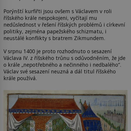
Porýnští kurfiřti jsou ovšem s Václavem v roli
říšského krále nespokojeni, vyčítají mu
nedůslednost v řešení říšských problémů i církevní
politiky, zejména papežského schizmatu, i
neustálé konflikty s bratrem Zikmundem.
V srpnu 1400 je proto rozhodnuto o sesazení
Václava IV. z říšského trůnu s odůvodněním, že jde
o krále „nepotřebného a nečinného i nedbalého“.
Václav své sesazení neuzná a dál titul říšského
krále používá.