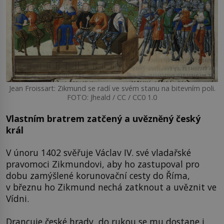
Jean Froissart: Zikmund se radí ve svém stanu na bitevním poli.
FOTO: Jheald / CC / CC0 1.0
Vlastním bratrem zatčený a uvězněný český
král
V únoru 1402 svěřuje Václav IV. své vladařské
pravomoci Zikmundovi, aby ho zastupoval pro
dobu zamýšlené korunovační cesty do Říma,
v březnu ho Zikmund nechá zatknout a uvěznit ve
Vídni.
Drancuje české hrady, do rukou se mu dostane i