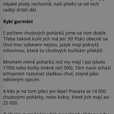
nějaké plody nechutné, naši předci se od nich
raději drželi dál.
Rybí gurmáni
S počtem chuťových pohárků jsme na tom dobře.
Třeba takové kuře jich má jen 30! Ptáci obecně na
chuť moc vybaveni nejsou, jazyk mají pokrytý
rohovinou, která tu chuťových buňkám překáží.
Mnohem méně pohárků než my mají i psi (okolo
1700) nebo kočky (méně než 500). Těm navíc schází
schopnost rozeznat sladkou chuť, stejně jako
některým opicím.
A kdo je na tom přeci jen lépe? Prasata se 14 000
chuťovými pohárky, nebo krávy, které jich mají asi
25 000.