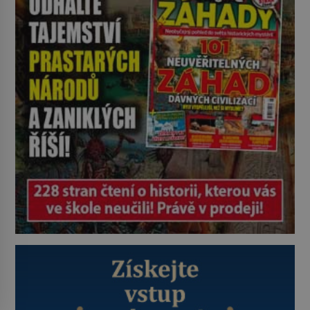
lidem tváře znetvořené válkou,
tresty nebo nehodami. Jejich
metody jsou překvapivě
promyšlené a některé principy
používají chirurgové dodnes. Úplně
první […]