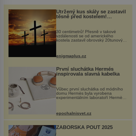
Utržený kus skály se zastavil
těsně před kostelem!
Ochránila ho boží síla?
30 centimetrů! Přesně v takové
vzdálenosti se od amerického
kostela zastavil obrovský 20tunový
balvan, který se v květnu 2014
nečekaně odtrhl od nedaleké skály
při její demolici. Podle místních stojí
enigmaplus.cz
...
První sluchátka Hermés
inspirovala slavná kabelka
Vůbec první sluchátka od módního
domu Hermès byla vyrobena
experimentálním laboratoří Hermès
Ateliers Horizons. Elegantní gadget
si vyžádal dva roky vývoje a chlubí
se ručně šitou hovězí kůží a
epochalnisvet.cz
kovový...
ZÁBOŘSKÁ POUŤ 2025