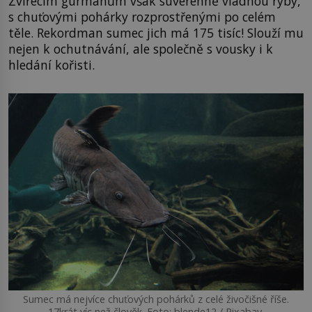
Zvířecím gurmánům však suverénně vládnou ryby,
s chuťovými pohárky rozprostřenými po celém
těle. Rekordman sumec jich má 175 tisíc! Slouží mu
nejen k ochutnávání, ale společně s vousky i k
hledání kořisti.
Sumec má nejvíce chuťových pohárků z celé živočišné říše.
17krát víc než člověk. Foto: blende12 / Pixabay.