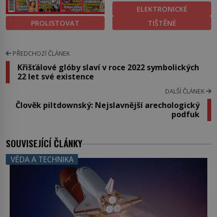
ELEKTRONICKÉ
PROLISTOVAT
TIŠTĚNÉ
PŘEDCHOZÍ ČLÁNEK
Křišťálové glóby slaví v roce 2022 symbolických
22 let své existence
DALŠÍ ČLÁNEK
Člověk piltdownský: Nejslavnější arechologický
podfuk
SOUVISEJÍCÍ ČLÁNKY
VĚDA A TECHNIKA