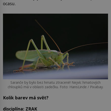
ocasu.
Saranče by bylo bez hmatu ztracené! Nejvíc hmatových
chloupků má v oblasti zadečku. Foto: HansLinde / Pixabay.
Kolik barev má svět?
disciplína: ZRAK