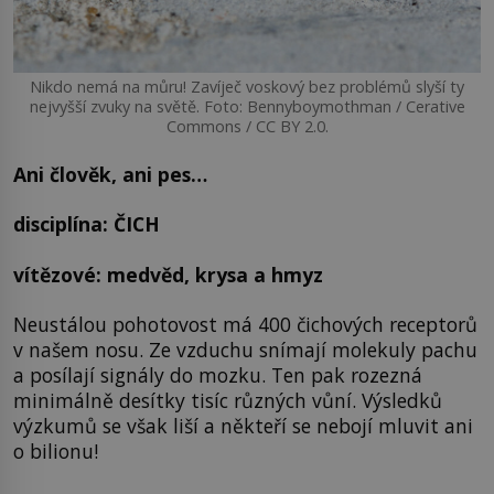
Nikdo nemá na můru! Zavíječ voskový bez problémů slyší ty
nejvyšší zvuky na světě. Foto: Bennyboymothman / Cerative
Commons / CC BY 2.0.
Ani člověk, ani pes…
disciplína: ČICH
vítězové: medvěd, krysa a hmyz
Neustálou pohotovost má 400 čichových receptorů
v našem nosu. Ze vzduchu snímají molekuly pachu
a posílají signály do mozku. Ten pak rozezná
minimálně desítky tisíc různých vůní. Výsledků
výzkumů se však liší a někteří se nebojí mluvit ani
o bilionu!