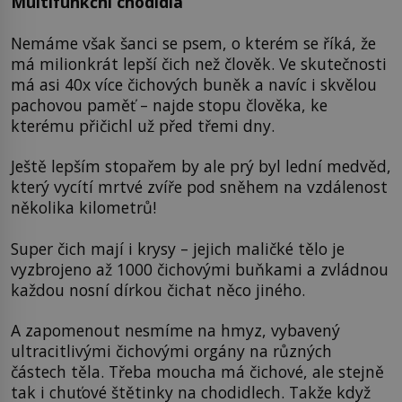
Multifunkční chodidla
Nemáme však šanci se psem, o kterém se říká, že
má milionkrát lepší čich než člověk. Ve skutečnosti
má asi 40x více čichových buněk a navíc i skvělou
pachovou paměť – najde stopu člověka, ke
kterému přičichl už před třemi dny.
Ještě lepším stopařem by ale prý byl lední medvěd,
který vycítí mrtvé zvíře pod sněhem na vzdálenost
několika kilometrů!
Super čich mají i krysy – jejich maličké tělo je
vyzbrojeno až 1000 čichovými buňkami a zvládnou
každou nosní dírkou čichat něco jiného.
A zapomenout nesmíme na hmyz, vybavený
ultracitlivými čichovými orgány na různých
částech těla. Třeba moucha má čichové, ale stejně
tak i chuťové štětinky na chodidlech. Takže když