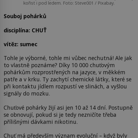
kořist i pod ledem. Foto: Steve001 / Pixabay.
Souboj pohárků
disciplína: CHUŤ
vítěz: sumec
Tohle je výborné, tohle mi vůbec nechutná! Ale jak
to vlastně poznáme? Díky 10 000 chuťovým
pohárkům rozprostřených na jazyce, v měkkém
patře a v krku. Ty zachytí chemické látky, které se
při kontaktu jídlem rozpustí ve slinách, a vyšlou
signály do mozku.
Chuťové pohárky žijí asi jen 10 až 14 dní. Postupně
se obnovují, pokud si je tedy nezničíte třeba
přílišnými dávkami nikotinu.
Chuť má především význam evoluční – když byly