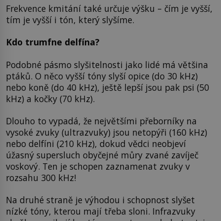
Frekvence kmitání také určuje výšku – čím je vyšší,
tím je vyšší i tón, který slyšíme.
Kdo trumfne delfína?
Podobné pásmo slyšitelnosti jako lidé má většina
ptáků. O něco vyšší tóny slyší opice (do 30 kHz)
nebo koně (do 40 kHz), ještě lepší jsou pak psi (50
kHz) a kočky (70 kHz).
Dlouho to vypadá, že největšími přeborníky na
vysoké zvuky (ultrazvuky) jsou netopýři (160 kHz)
nebo delfíni (210 kHz), dokud vědci neobjeví
úžasný supersluch obyčejné můry zvané zavíječ
voskový. Ten je schopen zaznamenat zvuky v
rozsahu 300 kHz!
Na druhé straně je výhodou i schopnost slyšet
nízké tóny, kterou mají třeba sloni. Infrazvuky