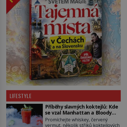
LIFESTYLE
Příběhy slavných koktejlů: Kde
se vzal Manhattan a Bloody
Mary?
Promíchejte whiskey, červený
vermut, několik střiků koktejlových