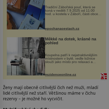
Tradiční Zábořská pouť, která se
koná v neděli 7.9.2025 od 11:00
hod. u kostela v Záboří, části obce
Kly u Mělníka. V programu naleznete
komentovanou prohlídku kostela,
dobovou hudbu, řemesla, atrakce...
epochanacestach.cz
Měkké na dotek, krásné na
pohled
Koupelna patří k nejatraktivnějším
místnostem v bytě, vedle ložnice
slouží jako místo pro relaxaci a
odpočinek. Koupelnový textil –
ručníky, osušky a koberečky –
mohou jako mávnutím kouzelného
rezidenceonline.cz
proutku...
Ženy mají obecně citlivější čich než muži, mladí
lidé citlivější než staří. Většinou máme v čichu
rezervy – je možné ho vycvičit.