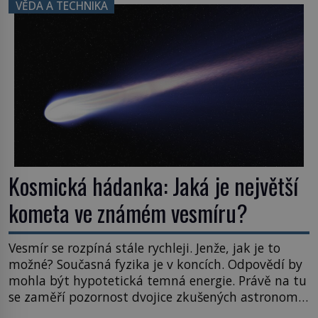
právě tady vědci objevují organismy, které
VĚDA A TECHNIKA
posouvají hranice života. Každý nový nález mění
naše představy o tom, co všechno dokáže příroda a
napovídá, kde bychom jednou […]
Kosmická hádanka: Jaká je největší
kometa ve známém vesmíru?
Vesmír se rozpíná stále rychleji. Jenže, jak je to
možné? Současná fyzika je v koncích. Odpovědí by
mohla být hypotetická temná energie. Právě na tu
se zaměří pozornost dvojice zkušených astronomů.
Namísto ní ale objeví něco mnohem