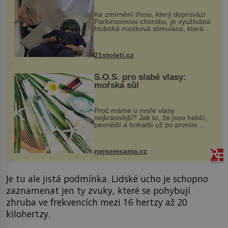
„helmy“
Ke zmírnění třesu, který doprovází
Parkinsonovu chorobu, je využívána
hluboká mozková stimulace, která
však vyžaduje vysoce invazivní
zákrok. Ultrazvuk zase není vhodný
k dostatečně přesnému zacílení ...
21stoleti.cz
S.O.S. pro slabé vlasy:
mořská sůl
Proč máme u moře vlasy
nejkrásnější? Jak to, že jsou hebčí,
pevnější a bohatší už po prvním
vykoupání? Protože sůl obsažená v
mořské vodě má blahodárný vliv.
Nejen na tělo a pokožku, ale i na
nejsemsama.cz
vlasy. ...
Je tu ale jistá podmínka. Lidské ucho je schopno
zaznamenat jen ty zvuky, které se pohybují
zhruba ve frekvencích mezi 16 hertzy až 20
kilohertzy.