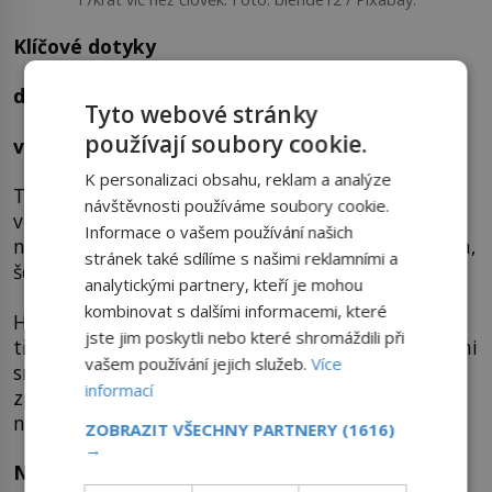
Klíčové dotyky
disciplína: HMAT
Tyto webové stránky
používají soubory cookie.
vítěz: hmyz
K personalizaci obsahu, reklam a analýze
Tlak, bolest, teplo či vibrace. To všechno musí
návštěvnosti používáme soubory cookie.
vnímat hmatová tělíska v naší kůži. Nejvíce jich
Informace o vašem používání našich
najdeme na konečcích prstů nebo na špičce jazyka,
stránek také sdílíme s našimi reklamními a
šetřilo se s nimi naopak na zádech.
analytickými partnery, kteří je mohou
kombinovat s dalšími informacemi, které
Hmatem nejen zjišťujeme nové informace, ale
jste jim poskytli nebo které shromáždili při
třeba si i ověřujeme ty, co jsme se dozvěděli jinými
vašem používání jejich služeb.
Více
smysly. A mozek se při hmatání pořádně zapotí –
informací
zpracovává totiž v tu chvíli mnohem více vjemů,
než když je přijímáme očima, ústy či nosem.
ZOBRAZIT VŠECHNY PARTNERY
(1616)
→
Nohama, vousy, ocasem