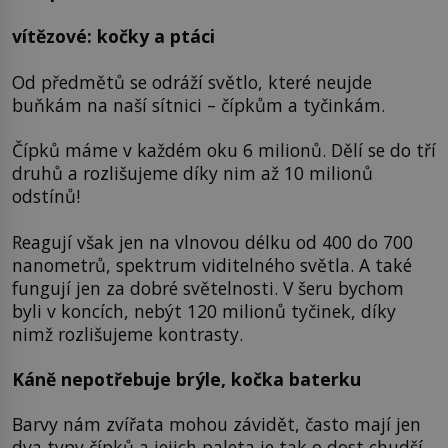
vítězové: kočky a ptáci
Od předmětů se odráží světlo, které neujde
buňkám na naší sítnici – čípkům a tyčinkám.
Čípků máme v každém oku 6 milionů. Dělí se do tří
druhů a rozlišujeme díky nim až 10 milionů
odstínů!
Reagují však jen na vlnovou délku od 400 do 700
nanometrů, spektrum viditelného světla. A také
fungují jen za dobré světelnosti. V šeru bychom
byli v koncích, nebýt 120 milionů tyčinek, díky
nimž rozlišujeme kontrasty.
Káně nepotřebuje brýle, kočka baterku
Barvy nám zvířata mohou závidět, často mají jen
dva typy čípků a jejich paleta je tak o dost chudší.