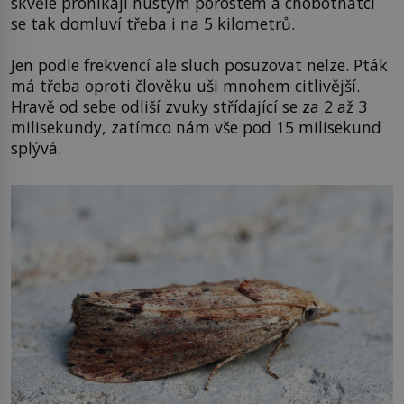
skvěle pronikají hustým porostem a chobotnatci
se tak domluví třeba i na 5 kilometrů.
Jen podle frekvencí ale sluch posuzovat nelze. Pták
má třeba oproti člověku uši mnohem citlivější.
Hravě od sebe odliší zvuky střídající se za 2 až 3
milisekundy, zatímco nám vše pod 15 milisekund
splývá.