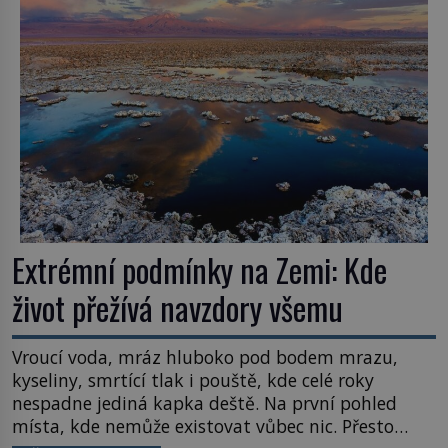
Většina lidí vnímá rákos jen jako obyčejnou kulisu
letního koupání. Stačí se však podívat […]
Extrémní podmínky na Zemi: Kde
život přežívá navzdory všemu
Vroucí voda, mráz hluboko pod bodem mrazu,
kyseliny, smrtící tlak i pouště, kde celé roky
nespadne jediná kapka deště. Na první pohled
místa, kde nemůže existovat vůbec nic. Přesto