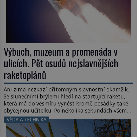
Výbuch, muzeum a promenáda v
ulicích. Pět osudů nejslavnějších
raketoplánů
Ani zima nezkazí přítomným slavnostní okamžik.
Se slunečními brýlemi hledí na startující raketu,
která má do vesmíru vynést kromě posádky také
obyčejnou učitelku. Po několika sekundách všem
ztuhnou úsměvy, stroj totiž exploduje. Jejich
VĚDA A TECHNIKA
konstrukce není z levného kraje, daňové
poplatníky stojí miliardy dolarů. Na druhou stranu