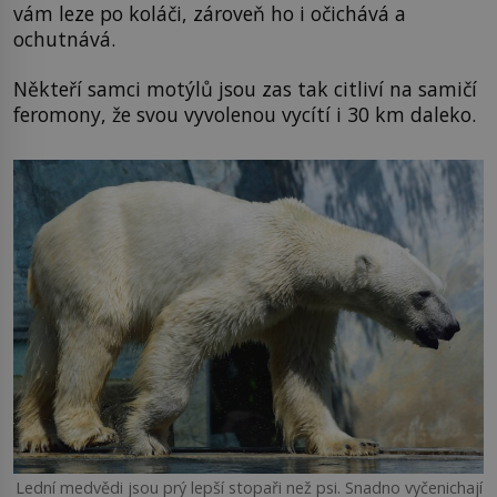
vám leze po koláči, zároveň ho i očichává a
ochutnává.
Někteří samci motýlů jsou zas tak citliví na samičí
feromony, že svou vyvolenou vycítí i 30 km daleko.
Lední medvědi jsou prý lepší stopaři než psi. Snadno vyčenichají