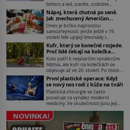
bitters a led, sceďte, ozdobte
koktejlovou třešinkou a tadá…
Nápoj, která chutná po seně.
Manhattan je tu! A pokud to má být
Jak znechucený Američan
skutečně on, dejte si pozor, ať
vymyslel brčko
Dnes je brčko naprostou
místo klasické americké rye
samozřejmostí. Jenže ještě v 19.
whiskey či klidně bourbonu
století lidé upíjejí limonády i
nepoužijete skotskou whisku. Co
koktejly dutými stébly žita nebo
se stane? Inu, koktejl bude stále
Kufr, který se konečně rozjede.
žitné slámy. Fungují sice dobře,
skvělý, ale už to nebude
Proč lidé čekají na kolečka
mají ale jednu nepříjemnou
Manhattan ale […]
téměř pět tisíc let?
Kolo patří k nejstarším vynálezům
vlastnost po chvíli se rozmáčejí a
lidstva, ale kufr na kolečkách se
nápoji dodávají travnatou příchuť.
objevuje až ve 20. století. Po tisíce
Právě tahle drobná nepříjemnost
let lidé vláčejí těžká zavazadla v
přivede amerického výrobce
První plastické operace: Když
rukou, na zádech nebo je nakládají
cigaretových náustků k nápadu,
se nový nos rodí z kůže na tváři
na povozy. Stačí přitom jediný
který změní způsob pití po celém
Plastická chirurgie se často
nápad, připevnit ke kufru kolečka.
[…]
považuje za vynález moderní
Jenže právě ten nikdo dlouho
medicíny. Ve skutečnosti jsou její
nedostane. Až jednou se na letišti
kořeny staré více než dva a půl
ozve věta, která změní […]
tisíce let. V dobách, kdy ještě
neexistují antibiotika ani anestezie,
se odvážní lékaři pokoušejí vracet