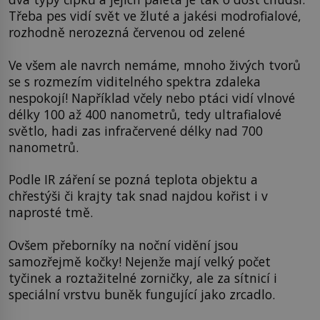
Třeba pes vidí svět ve žluté a jakési modrofialové,
rozhodně nerozezná červenou od zelené
Ve všem ale navrch nemáme, mnoho živých tvorů
se s rozmezím viditelného spektra zdaleka
nespokojí! Například včely nebo ptáci vidí vlnové
délky 100 až 400 nanometrů, tedy ultrafialové
světlo, hadi zas infračervené délky nad 700
nanometrů.
Podle IR záření se pozná teplota objektu a
chřestýši či krajty tak snad najdou kořist i v
naprosté tmě.
Ovšem přeborníky na noční vidění jsou
samozřejmě kočky! Nejenže mají velký počet
tyčinek a roztažitelné zorničky, ale za sítnicí i
speciální vrstvu buněk fungující jako zrcadlo.