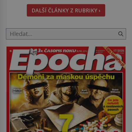
hmatatelnějšího. Naprosto rekordní kometu!
DALŠÍ ČLÁNKY Z RUBRIKY ›
Astronomové Pedro Bernardinelli a Gary Bernstein
mravenčí prací zkoumají archivní snímky v rámci
Průzkumu temné energie […]