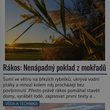
zvládnou jen představitelné věci. Na malé kousky
Název: Columbia První […]
Rákos: Nenápadný poklad z mokřadů
Šumí ve větru na březích rybníků, ukrývá vodní
ptáky a mnozí kolem něj procházejí bez
povšimnutí. Přesto právě rákos pomáhal stavět
domy, vyrábět lodě, zapisovat první texty a
inspiroval řadu pověstí. Tato skromná, ale
VĚDA A TECHNIKA
užitečná rostlina provází člověka už tisíce let.