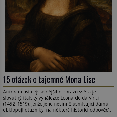
15 otázek o tajemné Mona Lise
Autorem asi nejslavnějšího obrazu světa je
slovutný italský vynálezce Leonardo da Vinci
(1452–1519). Jenže jeho nevinně usmívající dámu
obklopují otazníky, na některé historici odpověď
objeví, jiné zůstanou nezodpovězené. Kam si ji