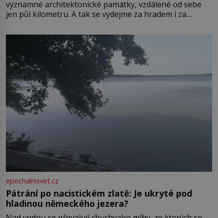
významné architektonické památky, vzdálené od sebe
jen půl kilometru. A tak se vydejme za hradem i za
zámkem do krásné jihomoravské krajiny. Trhová osada
Boskovice na okraji Drahanské vrchoviny vznikla někdy
ve13. století, a už v roce 1313 kronikáři zaznamenali
epochalnisvet.cz
Pátrání po nacistickém zlatě: Je ukryté pod
hladinou německého jezera?
Nad vodou se převalují chuchvalce mlhy, ze kterých se