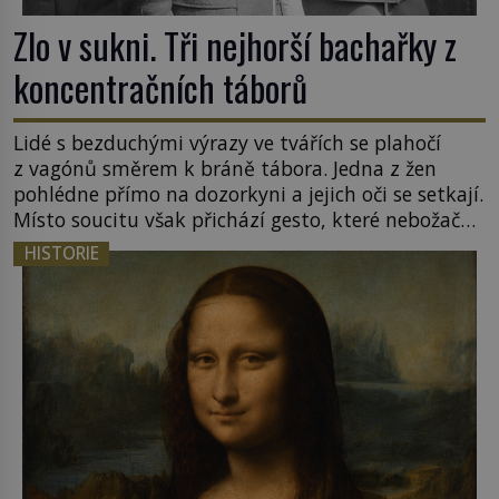
Zlo v sukni. Tři nejhorší bachařky z
koncentračních táborů
Lidé s bezduchými výrazy ve tvářích se plahočí
z vagónů směrem k bráně tábora. Jedna z žen
pohlédne přímo na dozorkyni a jejich oči se setkají.
Místo soucitu však přichází gesto, které nebožačku
posílá rovnou do plynové komory. Jména jako
HISTORIE
Rudolf Höss (1901–1947), Josef Mengele (1911–
1979) či Heinrich Himmler (1900–1945) zná každý,
o koho se historie jen otřela. Jenže […]