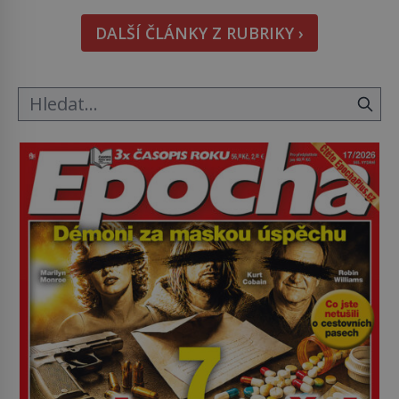
pověsil Napoleon? Samotný císař Napoleon
DALŠÍ ČLÁNKY Z RUBRIKY ›
Bonaparte (1769–1821) má pro malbu slabost, a
tak si ji ještě jako první konzul přemístí do své
ložnice v Tuilerisjkém […]