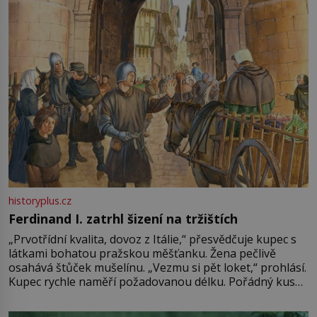
Francie, kde se traduje,
historyplus.cz
Ferdinand I. zatrhl šizení na tržištích
„Prvotřídní kvalita, dovoz z Itálie,“ přesvědčuje kupec s
látkami bohatou pražskou měšťanku. Žena pečlivě
osahává štůček mušelínu. „Vezmu si pět loket,“ prohlásí.
Kupec rychle naměří požadovanou délku. Pořádný kus
mu přitom zůstane za prsty… „Na šaty ho bude málo,
milostpaní. Stačí jenom na sukni,“ zhodnotí švadlena