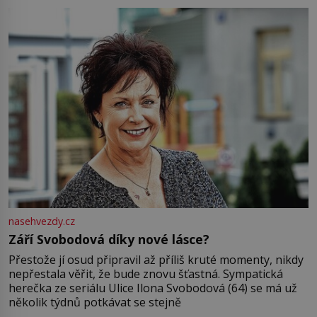
Jsme spolu moc rádi Tehdy byla jiná doba, když
nasehvezdy.cz
Září Svobodová díky nové lásce?
Přestože jí osud připravil až příliš kruté momenty, nikdy
nepřestala věřit, že bude znovu šťastná. Sympatická
herečka ze seriálu Ulice Ilona Svobodová (64) se má už
několik týdnů potkávat se stejně