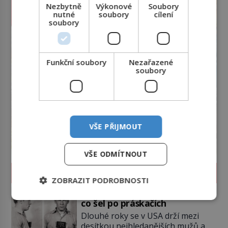
Nezbytně
Výkonové
Soubory
nutné
soubory
cílení
soubory
Funkční soubory
Nezařazené
soubory
VŠE PŘIJMOUT
VŠE ODMÍTNOUT
SVĚT ZLOČINU
ZOBRAZIT PODROBNOSTI
James Whitey Bulger: Práskač,
co šel po práskačích
Dlouhé roky se v USA drží mezi
desítkou nejhledanějších mužů a