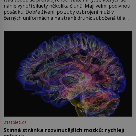
náhle vynoří siluety několika člunů. Mají velmi podivnou
posádku. Dobře živení, po zuby ozbrojení muži v
černých uniformách a na straně druhé: zubožená těla
oblečená v chatrných vězeňských hadrech. Co tato
přízračná scéna znamená? Je jaro roku 1945, druhá
světová válka se chýlí ke konci. Jezero Stolpsee
21stoleti.cz
Stinná stránka rozvinutějších mozků: rychleji