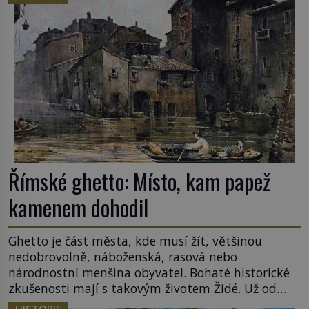
Římské ghetto: Místo, kam papež
kamenem dohodil
Ghetto je část města, kde musí žít, většinou
nedobrovolně, náboženská, rasová nebo
národnostní menšina obyvatel. Bohaté historické
zkušenosti mají s takovým životem Židé. Už od
středověku jsou totiž v každou chvíli nuceni v