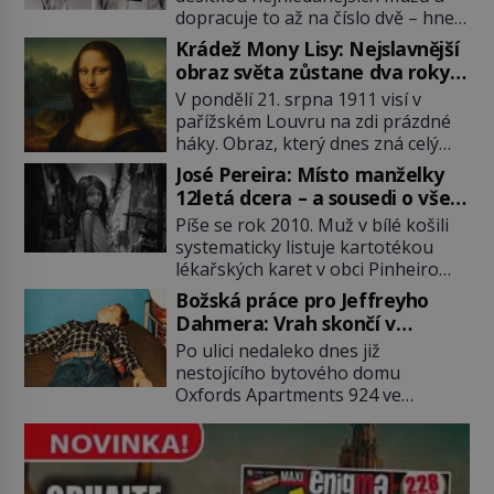
dopracuje to až na číslo dvě – hned
po Usámovi bin Ládinovi (1957–
Krádež Mony Lisy: Nejslavnější
2011). To je James „Whitey“ Bulger
obraz světa zůstane dva roky
(1929–2018) viněný ze spoluúčasti
nezvěstný
V pondělí 21. srpna 1911 visí v
na 19 vraždách, vydírání a lichvy. A
pařížském Louvru na zdi prázdné
samozřejmě, krom toho je ještě
háky. Obraz, který dnes zná celý
drogový dealer, který neváhá
svět, je pryč. Zpočátku si nikdo
odstranit z cesty všechny práskače,
José Pereira: Místo manželky
nemyslí, že jde o krádež.
zatímco […]
12letá dcera – a sousedi o všem
Zaměstnanci jsou přesvědčeni, že
vědí!
Píše se rok 2010. Muž v bílé košili
Mona Lisa je jen v restaurátorské
systematicky listuje kartotékou
dílně nebo u fotografa. Když se
lékařských karet v obci Pinheiro
ukáže pravda, propukne jeden z
ležící asi 20 kilometrů od farmy s
největších honů na zloděje v […]
Božská práce pro Jeffreyho
podivínským majitelem. Něco tu
Dahmera: Vrah skončí v
nesedí. Ledaže… Ledaže by ta
tratolišti krve ve vězeňských
Po ulici nedaleko dnes již
mladá dívka z farmy byla ne
umývárnách
nestojícího bytového domu
manželkou, ale dcerou – a všechny
Oxfords Apartments 924 ve
ty děti byly zplozené v incestu. Na
wisconsinském Milwaukee se
sociálním odboru jednoho z […]
potácí zcela zmatený 14letý
Konerak Sinthasomphone. Když ho
zastaví policejní hlídka, ochable jí