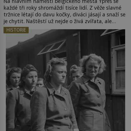
Na hlavním náměstí belgického města Ypres se
každé tři roky shromáždí tisíce lidí. Z věže slavné
tržnice létají do davu kočky, diváci jásají a snaží se
je chytit. Naštěstí už nejde o živá zvířata, ale
jenom o plyšové suvenýry. Kdysi to ale bylo jinak.
HISTORIE
Tato veselá podívaná připomíná jeden z
nejpodivnějších a zároveň nejkrutějších zvyků […]