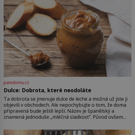
ovládaný muž? Marcus Aurelius byl
zastáncem stoicismu, učení, […]
panidomu.cz
Dulce: Dobrota, které neodoláte
Ta dobrota se jmenuje dulce de leche a možná už jste ji
objevili v obchodech. Ale nepochybujte o tom, že doma
připravená bude ještě lepší. Název je španělský a
znamená jednoduše „mléčná sladkost“. Původ ovšem
není úplně jednoznačný, o autorství této receptury se
pře hned několik latinskoamerických zemí a k tomu