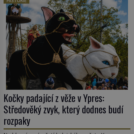
HISTORIE
nějakém žít. Mezi ty nejslavnější patří i římské
ghetto založené v roce 1555. Pokud jde o vztah
k Židům, nemá se Řím čím chlubit. […]
Kočky padající z věže v Ypres:
Středověký zvyk, který dodnes budí
rozpaky