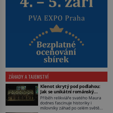
ZÁHADY A TAJEMSTVÍ
Klenot skrytý pod podlahou:
Jak se unikátní románský
poklad dostal do zapadlého
Příběh relikviáře svatého Maura
Bečova?
dodnes fascinuje historiky i
milovníky záhad po celém světě.