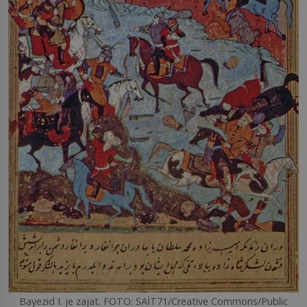
Bayezid I. je zajat. FOTO: SAİT71/Creative Commons/Public