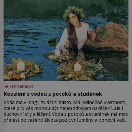
množství růžového mušelínu. „Ošidili vás, podívejte.“
Vezme do ruky dřevěnou
nejsemsama.cz
Kouzlení s vodou z potoků a studánek
Voda má v magii zvláštní místo. Má jedinečné vlastnosti,
které pro vás mohou být nejen zdrojem osvěžení, ale i
duchovní síly a léčení. Voda z potoků a studánek má moc
přinést do vašeho života pozitivní změny a obnovit vaši
energii. Využitím těchto přírodních zdrojů v magii
můžete obohatit své rituály a přinést do svého života