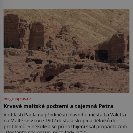
enigmaplus.cz
Krvavé maltské podzemí a tajemná Petra
V oblasti Paola na předměstí hlavního města La Valetta
na Maltě se v roce 1902 dostala skupina dělníků do
problémů. S několika se při rozbíjení skal propadla zem.
„Dostaňte nás odsud, něco tady je,“ z