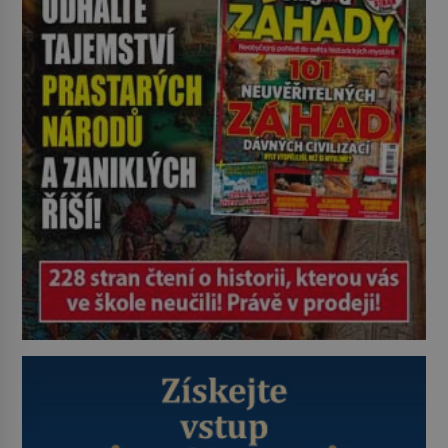
nadiktuje adresu „jeho kamaráda“.
Strážníci ho dopraví zpět do
udaného bytu. Oním „kamarádem“
je ovšem jeden z nejslavnějších
vrahů, Jeffrey Dahmer (1960–1994).
Je 27. května 1991. […]