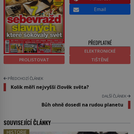
Email
PŘEDPLATNÉ
ELEKTRONICKÉ
PROLISTOVAT
TIŠTĚNÉ
PŘEDCHOZÍ ČLÁNEK
Kolik měří nejvyšší člověk světa?
DALŠÍ ČLÁNEK
Bůh ohně dosedl na rudou planetu
SOUVISEJÍCÍ ČLÁNKY
HISTORIE