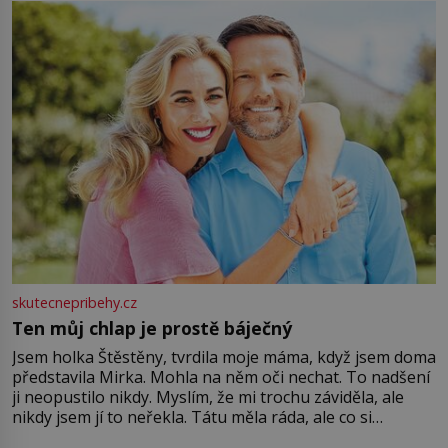
větší harmonii a klid. Je důležité
skutecnepribehy.cz
Ten můj chlap je prostě báječný
Jsem holka Štěstěny, tvrdila moje máma, když jsem doma
představila Mirka. Mohla na něm oči nechat. To nadšení
ji neopustilo nikdy. Myslím, že mi trochu záviděla, ale
nikdy jsem jí to neřekla. Tátu měla ráda, ale co si
pamatuji, tak jsme s Mirkem byli zamilovaní mnohem víc.