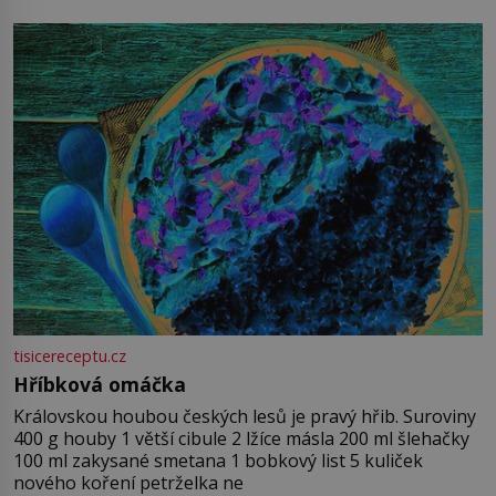
tisicereceptu.cz
Hříbková omáčka
Královskou houbou českých lesů je pravý hřib. Suroviny
400 g houby 1 větší cibule 2 lžíce másla 200 ml šlehačky
100 ml zakysané smetana 1 bobkový list 5 kuliček
nového koření petrželka ne