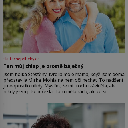
skutecnepribehy.cz
Ten můj chlap je prostě báječný
Jsem holka Štěstěny, tvrdila moje máma, když jsem doma
představila Mirka. Mohla na něm oči nechat. To nadšení
ji neopustilo nikdy. Myslím, že mi trochu záviděla, ale
nikdy jsem jí to neřekla. Tátu měla ráda, ale co si
pamatuji, tak jsme s Mirkem byli zamilovaní mnohem víc.
Jsme spolu moc rádi Tehdy byla jiná doba, když