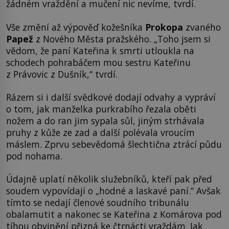
žádném vraždění a mučení nic nevíme, tvrdí.
Vše změní až výpověď kožešníka
Prokopa
zvaného
Papež
z Nového Města pražského. „Toho jsem si
vědom, že paní Kateřina k smrti utloukla na
schodech pohrabáčem mou sestru Kateřinu
z Právovic z Dušník,“ tvrdí.
Rázem si i další svědkové dodají odvahy a vypráví
o tom, jak manželka purkrabího řezala oběti
nožem a do ran jim sypala sůl, jiným strhávala
pruhy z kůže ze zad a další polévala vroucím
máslem. Zprvu sebevědomá šlechtična ztrácí půdu
pod nohama.
Údajně uplatí několik služebníků, kteří pak před
soudem vypovídají o „hodné a laskavé paní.“ Avšak
tímto se nedají členové soudního tribunálu
obalamutit a nakonec se Kateřina z Komárova pod
tíhou obvinění přizná ke čtrnácti vraždám. Jak