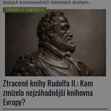
českých korunovačních klenotech druhým
nejcennějším movitým majetkem v České
ZÁHADY A TAJEMSTVÍ
republice. Přestože byl klenot v roce 1985 po
dramatickém pátrání kriminalistů úspěšně
nalezen, jeho minulost stále obestírá hustá mlha.
Otázky, jak přesně se tato […]
Ztracené knihy Rudolfa II.: Kam
zmizela nejzáhadnější knihovna
Evropy?