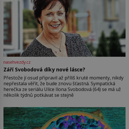
nasehvezdy.cz
Září Svobodová díky nové lásce?
Přestože jí osud připravil až příliš kruté momenty, nikdy
nepřestala věřit, že bude znovu šťastná. Sympatická
herečka ze seriálu Ulice Ilona Svobodová (64) se má už
několik týdnů potkávat se stejně