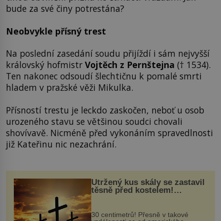
bude za své činy potrestána?
Neobvykle přísný trest
Na poslední zasedání soudu přijíždí i sám nejvyšší
královský hofmistr
Vojtěch z Pernštejna
(† 1534).
Ten nakonec odsoudí šlechtičnu k pomalé smrti
hladem v pražské věži Mikulka.
Přísností trestu je leckdo zaskočen, neboť u osob
urozeného stavu se většinou soudci chovali
shovívavě. Nicméně před vykonáním spravedlnosti
již Kateřinu nic nezachrání.
Utržený kus skály se zastavil
těsně před kostelem!
Ochránila ho boží síla?
30 centimetrů! Přesně v takové