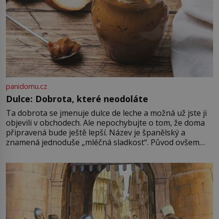
panidomu.cz
Dulce: Dobrota, které neodoláte
Ta dobrota se jmenuje dulce de leche a možná už jste ji
objevili v obchodech. Ale nepochybujte o tom, že doma
připravená bude ještě lepší. Název je španělský a
znamená jednoduše „mléčná sladkost“. Původ ovšem
není úplně jednoznačný, o autorství této receptury se
pře hned několik latinskoamerických zemí a k tomu
Francie, kde se traduje,