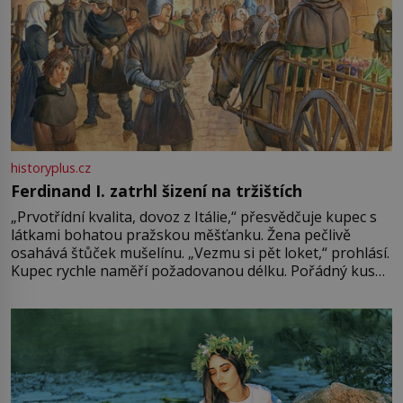
historyplus.cz
Ferdinand I. zatrhl šizení na tržištích
„Prvotřídní kvalita, dovoz z Itálie,“ přesvědčuje kupec s
látkami bohatou pražskou měšťanku. Žena pečlivě
osahává štůček mušelínu. „Vezmu si pět loket,“ prohlásí.
Kupec rychle naměří požadovanou délku. Pořádný kus
mu přitom zůstane za prsty… „Na šaty ho bude málo,
milostpaní. Stačí jenom na sukni,“ zhodnotí švadlena
množství růžového mušelínu. „Ošidili vás, podívejte.“
Vezme do ruky dřevěnou