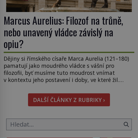
Marcus Aurelius: Filozof na trůně,
nebo unavený vládce závislý na
opiu?
Dějiny si římského císaře Marca Aurelia (121–180)
pamatují jako moudrého vládce s vášní pro
filozofii, byť musíme tuto moudrost vnímat
v kontextu jeho postavení i doby, ve které žil.
Máme však nyní rozbít tuto obecně přijímanou
pravdu na padrť a prohlásit, že to byl jen životem
DALŠÍ ČLÁNKY Z RUBRIKY ›
unavený a drogou ovládaný muž? Marcus Aurelius
byl zastáncem stoicismu, učení, […]