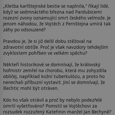
„Kletba karlštejnské bestie se naplnila,“ říkají lidé,
když se sedmnáctého března nad Pardubicemi
rozezní zvony oznamující smrt českého velmože. Je
jenom náhodou, že Vojtěch z Pernštejna umírá tak
záhy po odsouzené?
Pravdou je, že si již delší dobu stěžoval na
zdravotní obtíže. Proč je však navzdory tehdejším
zvyklostem pohřben ve velkém spěchu?
Někteří historikové se domnívají, že královský
hofmistr zemřel na chorobu, která mu zohyzdila
obličej, například kožní tuberkulózu, a proto ho
nenechali příbuzní vystavit. Jiní se domnívají, že
šlechtic mohl být otráven.
Kdo ho však otrávil a proč by nebylo podezřelé
úmrtí vyšetřováno? Pomstil se Vojtěchovi za
rozsudek rozzuřený Kateřinin manžel Jan Bechyně?