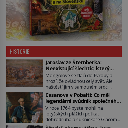
HISTORIE
Jaroslav ze Šternberka:
Neexistující šlechtic, který
z Moravy vyžene Mongoly
Mongolové se tlačí do Evropy a
hrozí, že ovládnou celý svět. Ale
naštěstí jim v samotném srdci
Evropy stojí v cestě malé, ale silné
Casanova v Pobaltí: Co měl
království, které dokáže
legendární svůdník společného
dobyvatelské hordy zastavit. Co
se svobodnými zednáři?
V roce 1764 byste mohli na
nedokáže žádná z asijských říší, co
lotyšských plážích potkat
nedokážou Němci – to dokáže
dobrodruha a sukničkáře Giacoma
český král. Nebo že by ne?
Casanovu. Jeho cesta k Baltskému
Mongolové od roku 1223 postupují