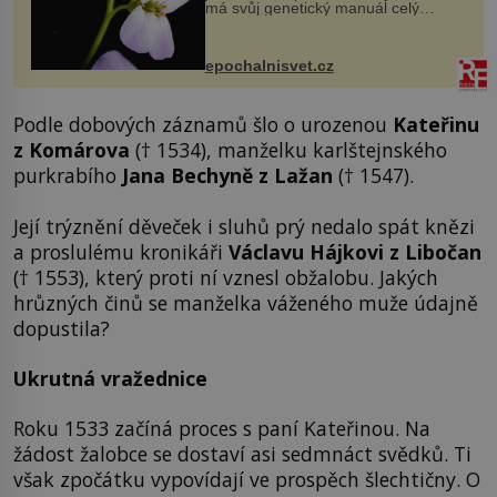
má svůj genetický manuál celý
dvakrát. Přesně to se občas v
přírodě stane – a podle nového
výzkumu to může být pro druhy
epochalnisvet.cz
vstupenka...
Podle dobových záznamů šlo o urozenou
Kateřinu
z Komárova
(† 1534), manželku karlštejnského
purkrabího
Jana Bechyně z Lažan
(† 1547).
Její trýznění děveček i sluhů prý nedalo spát knězi
a proslulému kronikáři
Václavu Hájkovi z Libočan
(† 1553), který proti ní vznesl obžalobu. Jakých
hrůzných činů se manželka váženého muže údajně
dopustila?
Ukrutná vražednice
Roku 1533 začíná proces s paní Kateřinou. Na
žádost žalobce se dostaví asi sedmnáct svědků. Ti
však zpočátku vypovídají ve prospěch šlechtičny. O