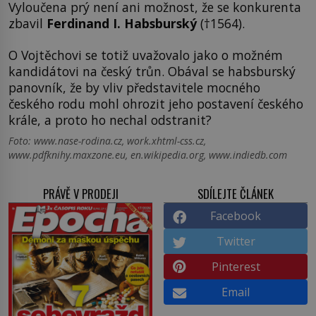
Vyloučena prý není ani možnost, že se konkurenta
zbavil
Ferdinand I. Habsburský
(†1564).
O Vojtěchovi se totiž uvažovalo jako o možném
kandidátovi na český trůn. Obával se habsburský
panovník, že by vliv představitele mocného
českého rodu mohl ohrozit jeho postavení českého
krále, a proto ho nechal odstranit?
Foto: www.nase-rodina.cz, work.xhtml-css.cz,
www.pdfknihy.maxzone.eu, en.wikipedia.org, www.indiedb.com
PRÁVĚ V PRODEJI
SDÍLEJTE ČLÁNEK
Facebook
Twitter
Pinterest
Email