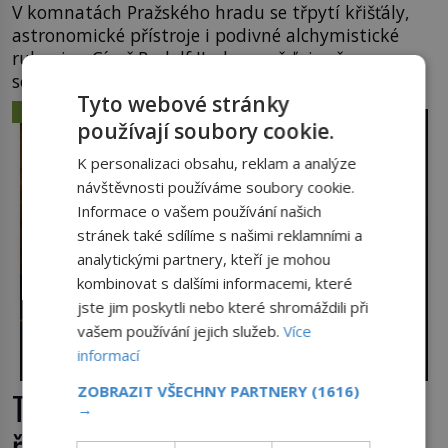
V komnatách Pražského hradu se třpytí křišťály,
astronomické přístroje i podivné alchymistické
rukopisy. Císař Rudolf II. shromažďuje vše, co
souvisí s tajemstvím přírody, hvězd i lidského
Tyto webové stránky
poznání. Jenže po jeho smrti se jeho slavné sbírky
ZÁHADY A TAJEMSTVÍ
začínají rozpadat a část z nich mizí navždy. Kdo
používají soubory cookie.
odnesl nejvzácnější knihy? A existují ještě někde
K personalizaci obsahu, reklam a analýze
zapomenuté rukopisy, které nikdo […]
návštěvnosti používáme soubory cookie.
Informace o vašem používání našich
stránek také sdílíme s našimi reklamními a
analytickými partnery, kteří je mohou
kombinovat s dalšími informacemi, které
jste jim poskytli nebo které shromáždili při
vašem používání jejich služeb.
Více
informací
ZOBRAZIT VŠECHNY PARTNERY
(1616)
Tajemná Terra Australis: Dopluly
→
římské obchodní lodě až do