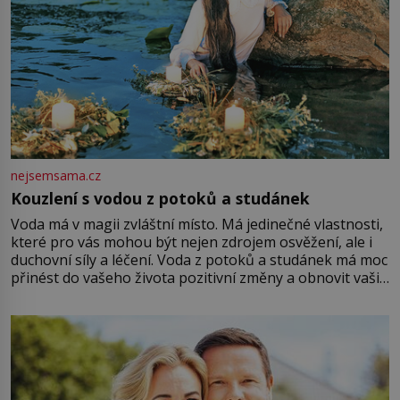
nejsemsama.cz
Kouzlení s vodou z potoků a studánek
Voda má v magii zvláštní místo. Má jedinečné vlastnosti,
které pro vás mohou být nejen zdrojem osvěžení, ale i
duchovní síly a léčení. Voda z potoků a studánek má moc
přinést do vašeho života pozitivní změny a obnovit vaši
energii. Využitím těchto přírodních zdrojů v magii
můžete obohatit své rituály a přinést do svého života
větší harmonii a klid. Je důležité