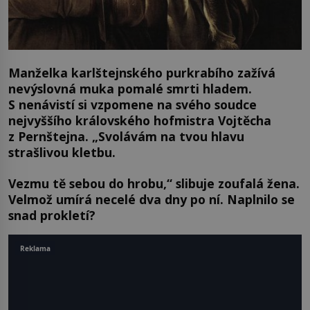
Manželka karlštejnského purkrabího zažívá
nevýslovná muka pomalé smrti hladem.
S nenávistí si vzpomene na svého soudce
nejvyššího královského hofmistra Vojtěcha
z Pernštejna. „Svolávám na tvou hlavu
strašlivou kletbu.
Vezmu tě sebou do hrobu,“ slibuje zoufalá žena.
Velmož umírá necelé dva dny po ní. Naplnilo se
snad prokletí?
Reklama