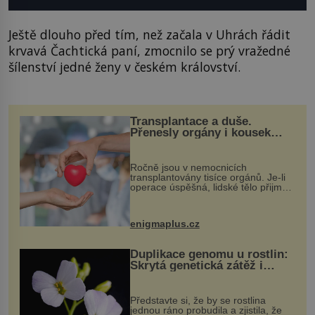
Ještě dlouho před tím, než začala v Uhrách řádit
krvavá Čachtická paní, zmocnilo se prý vražedné
šílenství jedné ženy v českém království.
Transplantace a duše.
Přenesly orgány i kousek
osobnosti dárce?
Ročně jsou v nemocnicích
transplantovány tisíce orgánů. Je-li
operace úspěšná, lidské tělo přijme
darovaný orgán za své a pacient
může vést plnohodnotný život. Ale co
když při transplantaci nepřijímám...
enigmaplus.cz
Duplikace genomu u rostlin:
Skrytá genetická zátěž i
evoluční výhoda
Představte si, že by se rostlina
jednou ráno probudila a zjistila, že