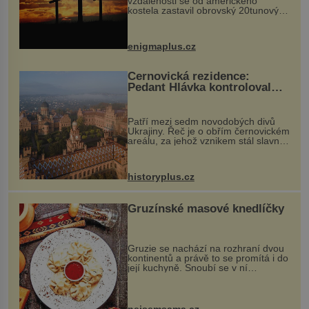
vzdálenosti se od amerického
kostela zastavil obrovský 20tunový
balvan, který se v květnu 2014
nečekaně odtrhl od nedaleké skály
při její demolici. Podle místních stojí
enigmaplus.cz
...
Černovická rezidence:
Pedant Hlávka kontroloval
každou cihlu
Patří mezi sedm novodobých divů
Ukrajiny. Řeč je o obřím černovickém
areálu, za jehož vznikem stál slavný
český architekt Josef Hlávka. Ten si
na něm dal mimořádně záležet. Jeho
stavební plány by při ...
historyplus.cz
Gruzínské masové knedlíčky
Gruzie se nachází na rozhraní dvou
kontinentů a právě to se promítá i do
její kuchyně. Snoubí se v ní
evropské a asijské chutě a díky tomu
vznikají rozmanité a chuťově bohaté
pokrmy, které rozhodně st...
nejsemsama.cz