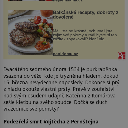
Balkánské recepty, dobroty z
dovolené
Měli jste se krásně, ochutnali jste
zajímavé pokrmy a rádi byste si ten
zážitek zopakovali? Není nic
snazšího. Pljeskavica (10 porcí)
Možná jste ji ochutnali na dovolené v
bývalé Jugoslávii, lze ji vi...
panidomu.cz
Dvacátého sedmého února 1534 je purkraběnka
vsazena do věže, kde je trýzněna hladem, dokud
15. března nevydechne naposledy. Dokonce si prý
z hladu okouše vlastní prsty. Právě v zoufalství
nad svým osudem údajně Kateřina z Komárova
sešle kletbu na svého soudce. Dočká se duch
vražednice své pomsty?
Podezřelá smrt Vojtěcha z Pernštejna