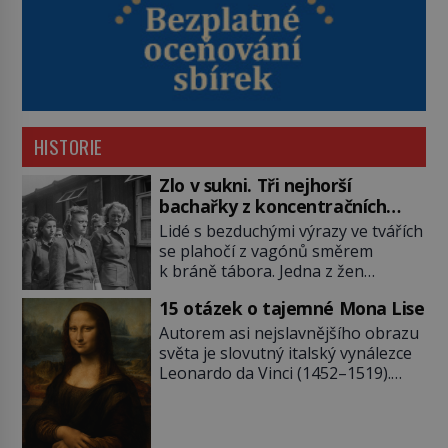
HISTORIE
Zlo v sukni. Tři nejhorší
bachařky z koncentračních
táborů
Lidé s bezduchými výrazy ve tvářích
se plahočí z vagónů směrem
k bráně tábora. Jedna z žen
pohlédne přímo na dozorkyni a
15 otázek o tajemné Mona Lise
jejich oči se setkají. Místo soucitu
však přichází gesto, které
Autorem asi nejslavnějšího obrazu
nebožačku posílá rovnou do
světa je slovutný italský vynálezce
plynové komory. Jména jako Rudolf
Leonardo da Vinci (1452–1519).
Höss (1901–1947), Josef Mengele
Jenže jeho nevinně usmívající dámu
(1911–1979) či Heinrich Himmler
obklopují otazníky, na některé
(1900–1945) zná každý, o koho se
historici odpověď objeví, jiné