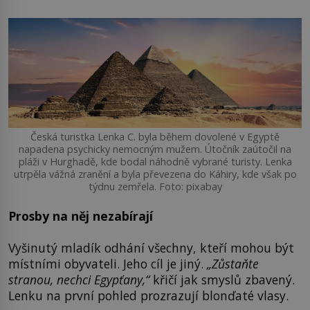
Česká turistka Lenka C. byla během dovolené v Egyptě
napadena psychicky nemocným mužem. Útočník zaútočil na
pláži v Hurghadě, kde bodal náhodně vybrané turisty. Lenka
utrpěla vážná zranění a byla převezena do Káhiry, kde však po
týdnu zemřela. Foto: pixabay
Prosby na něj nezabírají
Vyšinutý mladík odhání všechny, kteří mohou být
místními obyvateli. Jeho cíl je jiný.
„
Zůstaňte
stranou, nechci Egypťany,“
křičí jak smyslů zbavený.
Lenku na první pohled prozrazují blonďaté vlasy.