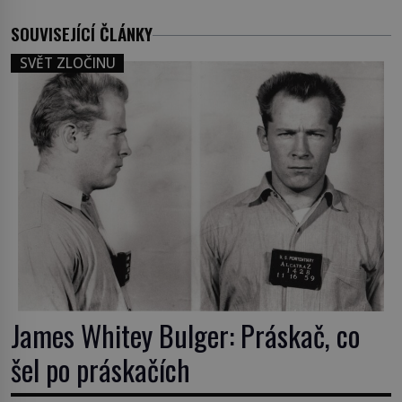
SOUVISEJÍCÍ ČLÁNKY
SVĚT ZLOČINU
James Whitey Bulger: Práskač, co
šel po práskačích