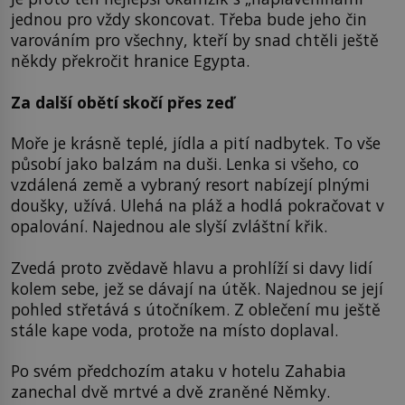
jednou pro vždy skoncovat. Třeba bude jeho čin
varováním pro všechny, kteří by snad chtěli ještě
někdy překročit hranice Egypta.
Za další obětí skočí přes zeď
Moře je krásně teplé, jídla a pití nadbytek. To vše
působí jako balzám na duši. Lenka si všeho, co
vzdálená země a vybraný resort nabízejí plnými
doušky, užívá. Ulehá na pláž a hodlá pokračovat v
opalování. Najednou ale slyší zvláštní křik.
Zvedá proto zvědavě hlavu a prohlíží si davy lidí
kolem sebe, jež se dávají na útěk. Najednou se její
pohled střetává s útočníkem. Z oblečení mu ještě
stále kape voda, protože na místo doplaval.
Po svém předchozím ataku v hotelu Zahabia
zanechal dvě mrtvé a dvě zraněné Němky.