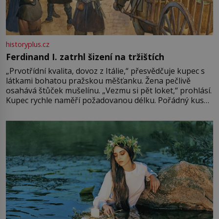
historyplus.cz
Ferdinand I. zatrhl šizení na tržištích
„Prvotřídní kvalita, dovoz z Itálie,“ přesvědčuje kupec s
látkami bohatou pražskou měšťanku. Žena pečlivě
osahává štůček mušelínu. „Vezmu si pět loket,“ prohlásí.
Kupec rychle naměří požadovanou délku. Pořádný kus
mu přitom zůstane za prsty… „Na šaty ho bude málo,
milostpaní. Stačí jenom na sukni,“ zhodnotí švadlena
množství růžového mušelínu. „Ošidili vás, podívejte.“
Vezme do ruky dřevěnou