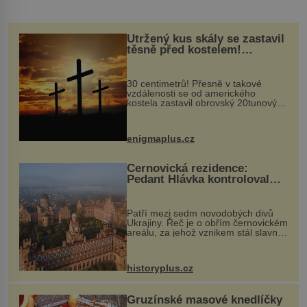
Utržený kus skály se zastavil
těsně před kostelem!
Ochránila ho boží síla?
30 centimetrů! Přesně v takové
vzdálenosti se od amerického
kostela zastavil obrovský 20tunový
balvan, který se v květnu 2014
nečekaně odtrhl od nedaleké skály
při její demolici. Podle místních stojí
enigmaplus.cz
...
Černovická rezidence:
Pedant Hlávka kontroloval
každou cihlu
Patří mezi sedm novodobých divů
Ukrajiny. Řeč je o obřím černovickém
areálu, za jehož vznikem stál slavný
český architekt Josef Hlávka. Ten si
na něm dal mimořádně záležet. Jeho
stavební plány by při ...
historyplus.cz
Gruzínské masové knedlíčky