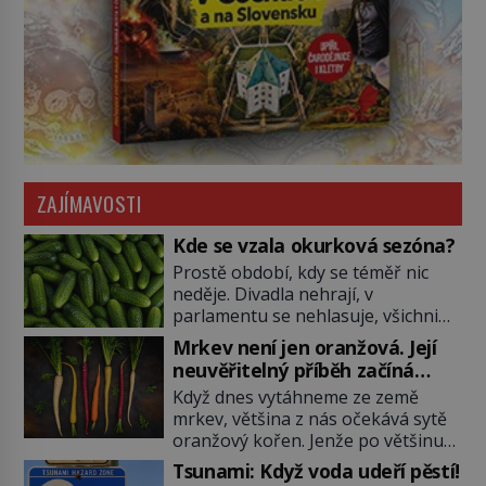
ZAJÍMAVOSTI
Kde se vzala okurková sezóna?
Prostě období, kdy se téměř nic
neděje. Divadla nehrají, v
parlamentu se nehlasuje, všichni
jsou na dovolené a média tak
Mrkev není jen oranžová. Její
nemají o čem mluvit a psát. A
neuvěřitelný příběh začíná
vymýšlejí si proto témata, které
fialovou barvou
Když dnes vytáhneme ze země
nikoho nezajímají. Proč je však ona
mrkev, většina z nás očekává sytě
letní doba spojovaná zrovna s
oranžový kořen. Jenže po většinu
okurkami? Okurkovou sezónu
své historie je mrkev všechno
známe už od poloviny 19. století,
Tsunami: Když voda udeří pěstí!
možné, jen ne oranžová. Je fialová,