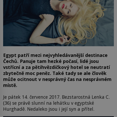
Egypt patří mezi nejvyhledávanější destinace
Čechů. Panuje tam hezké počasí, lidé jsou
vstřícní a za pětihvězdičkový hotel se neutratí
zbytečně moc peněz. Také tady se ale člověk
může ocitnout v nesprávný čas na nesprávném
místě.
Je pátek 14. července 2017. Bezstarostná Lenka C.
(36) se právě slunní na lehátku v egyptské
Hurghadě. Nedaleko jsou i její syn a přítel.