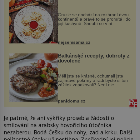
Gruzie se nachází na rozhraní dvou
kontinentů a právě to se promítá i do
její kuchyně. Snoubí se v ní
evropské a asijské chutě a díky tomu
vznikají rozmanité a chuťově bohaté
pokrmy, které rozhodně st...
nejsemsama.cz
Balkánské recepty, dobroty z
dovolené
Měli jste se krásně, ochutnali jste
zajímavé pokrmy a rádi byste si ten
zážitek zopakovali? Není nic
snazšího. Pljeskavica (10 porcí)
Možná jste ji ochutnali na dovolené v
bývalé Jugoslávii, lze ji vi...
panidomu.cz
Je patrné, že ani výkřiky proseb a žádosti o
smilování na arabsky hovořícího útočníka
nezaberou. Bodá Češku do nohy, zad a krku. Další
nelítostné útoky už nestihne. Zneškodní jej policie.