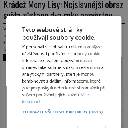
Krádež Mony Lisy: Nejslavnější obraz
světa zůstane dva roky nezvěstný
V pondělí 21. srpna 1911 visí v pařížském Louvru
Tyto webové stránky
na zdi prázdné háky. Obraz, který dnes zná celý
používají soubory cookie.
svět, je pryč. Zpočátku si nikdo nemyslí, že jde o
K personalizaci obsahu, reklam a analýze
krádež. Zaměstnanci jsou přesvědčeni, že Mona
návštěvnosti používáme soubory cookie.
Lisa je jen v restaurátorské dílně nebo u fotografa.
SVĚT ZLOČINU
Informace o vašem používání našich
Když se ukáže pravda, propukne jeden z největších
stránek také sdílíme s našimi reklamními a
honů na zloděje v […]
analytickými partnery, kteří je mohou
kombinovat s dalšími informacemi, které
jste jim poskytli nebo které shromáždili při
vašem používání jejich služeb.
Více
informací
ZOBRAZIT VŠECHNY PARTNERY
(1616)
→