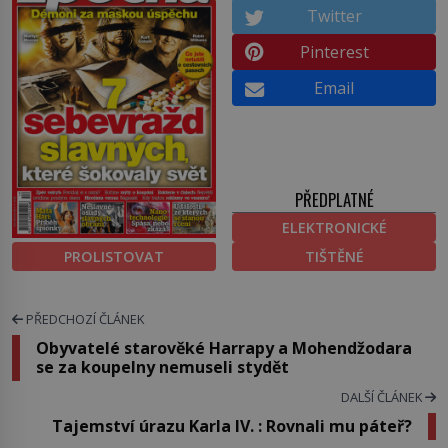
Twitter
Pinterest
Email
PŘEDPLATNÉ
ELEKTRONICKÉ
PROLISTOVAT
TIŠTĚNÉ
PŘEDCHOZÍ ČLÁNEK
Obyvatelé starověké Harrapy a Mohendžodara
se za koupelny nemuseli stydět
DALŠÍ ČLÁNEK
Tajemství úrazu Karla IV. : Rovnali mu páteř?