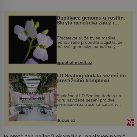
Duplikace genomu u rostlin:
Skrytá genetická zátěž i
evoluční výhoda
Představte si, že by se rostlina
jednou ráno probudila a zjistila, že
má svůj genetický manuál celý
dvakrát. Přesně to se občas v
přírodě stane – a podle nového
výzkumu to může být pro druhy
epochalnisvet.cz
vstupenka...
LD Seating dodala sezení do
prestižního komplexu
MediaCityUK v Salfordu
Společnost LD Seating dodala na
míru navržené sezení pro dvě
výjimečné realizace kanceláří v
areálu MediaCityUK v anglickém
Salfordu – konkrétně do budov Blue
Tower a Orange Tower. Komplex
iluxus.cz
budov Media...
Je proto ten nejlepší okamžik s „naplaveninami“