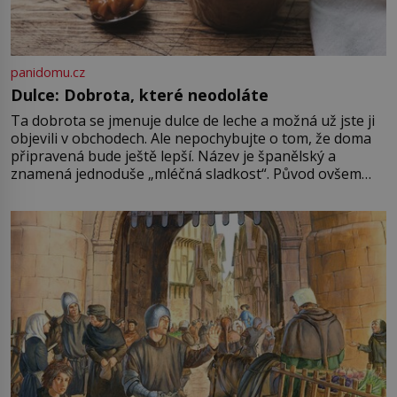
panidomu.cz
Dulce: Dobrota, které neodoláte
Ta dobrota se jmenuje dulce de leche a možná už jste ji
objevili v obchodech. Ale nepochybujte o tom, že doma
připravená bude ještě lepší. Název je španělský a
znamená jednoduše „mléčná sladkost“. Původ ovšem
není úplně jednoznačný, o autorství této receptury se
pře hned několik latinskoamerických zemí a k tomu
Francie, kde se traduje,