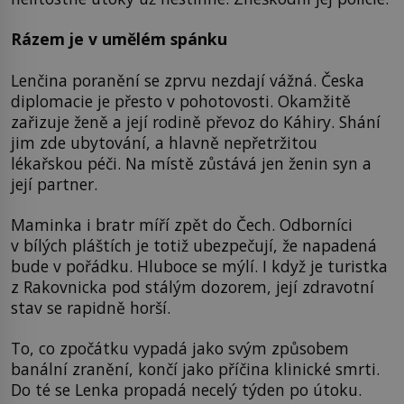
Rázem je v umělém spánku
Lenčina poranění se zprvu nezdají vážná. Česka
diplomacie je přesto v pohotovosti. Okamžitě
zařizuje ženě a její rodině převoz do Káhiry. Shání
jim zde ubytování, a hlavně nepřetržitou
lékařskou péči. Na místě zůstává jen ženin syn a
její partner.
Maminka i bratr míří zpět do Čech. Odborníci
v bílých pláštích je totiž ubezpečují, že napadená
bude v pořádku. Hluboce se mýlí. I když je turistka
z Rakovnicka pod stálým dozorem, její zdravotní
stav se rapidně horší.
To, co zpočátku vypadá jako svým způsobem
banální zranění, končí jako příčina klinické smrti.
Do té se Lenka propadá necelý týden po útoku.