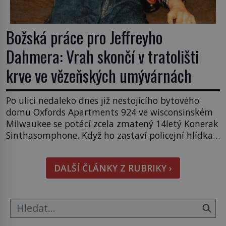
Božská práce pro Jeffreyho
Dahmera: Vrah skončí v tratolišti
krve ve vězeňských umývárnách
Po ulici nedaleko dnes již nestojícího bytového
domu Oxfords Apartments 924 ve wisconsinském
Milwaukee se potácí zcela zmatený 14letý Konerak
Sinthasomphone. Když ho zastaví policejní hlídka,
ochable jí nadiktuje adresu „jeho kamaráda“.
Strážníci ho dopraví zpět do udaného bytu. Oním
DALŠÍ ČLÁNKY Z RUBRIKY ›
„kamarádem“ je ovšem jeden z nejslavnějších
vrahů, Jeffrey Dahmer (1960–1994). Je 27. května
1991. […]