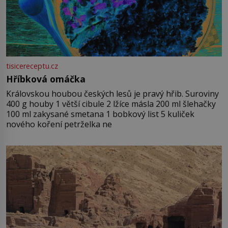
tisicereceptu.cz
Hříbková omáčka
Královskou houbou českých lesů je pravý hřib. Suroviny
400 g houby 1 větší cibule 2 lžíce másla 200 ml šlehačky
100 ml zakysané smetana 1 bobkový list 5 kuliček
nového koření petrželka ne