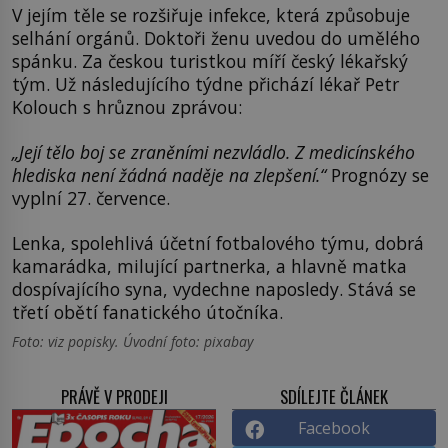
V jejím těle se rozšiřuje infekce, která způsobuje
selhání orgánů. Doktoři ženu uvedou do umělého
spánku. Za českou turistkou míří český lékařský
tým. Už následujícího týdne přichází lékař Petr
Kolouch s hrůznou zprávou:
„Její tělo boj se zraněními nezvládlo. Z medicínského
hlediska není žádná naděje na zlepšení.“
Prognózy se
vyplní 27. července.
Lenka, spolehlivá účetní fotbalového týmu, dobrá
kamarádka, milující partnerka, a hlavně matka
dospívajícího syna, vydechne naposledy. Stává se
třetí obětí fanatického útočníka.
Foto: viz popisky. Úvodní foto: pixabay
PRÁVĚ V PRODEJI
SDÍLEJTE ČLÁNEK
Facebook