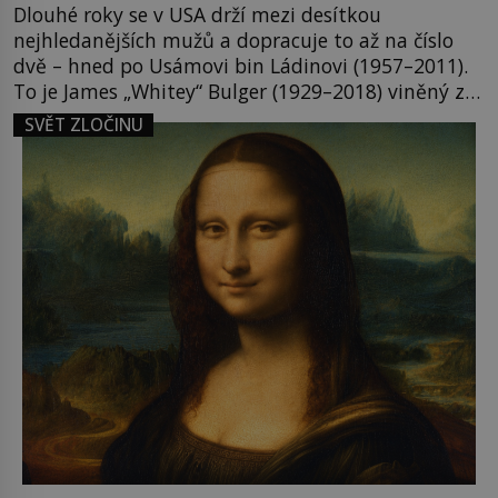
Dlouhé roky se v USA drží mezi desítkou
nejhledanějších mužů a dopracuje to až na číslo
dvě – hned po Usámovi bin Ládinovi (1957–2011).
To je James „Whitey“ Bulger (1929–2018) viněný ze
spoluúčasti na 19 vraždách, vydírání a lichvy. A
SVĚT ZLOČINU
samozřejmě, krom toho je ještě drogový dealer,
který neváhá odstranit z cesty všechny práskače,
zatímco […]