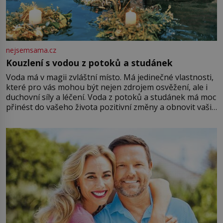
nejsemsama.cz
Kouzlení s vodou z potoků a studánek
Voda má v magii zvláštní místo. Má jedinečné vlastnosti,
které pro vás mohou být nejen zdrojem osvěžení, ale i
duchovní síly a léčení. Voda z potoků a studánek má moc
přinést do vašeho života pozitivní změny a obnovit vaši
energii. Využitím těchto přírodních zdrojů v magii
můžete obohatit své rituály a přinést do svého života
větší harmonii a klid. Je důležité