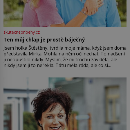
skutecnepribehy.cz
Ten můj chlap je prostě báječný
Jsem holka Štěstěny, tvrdila moje máma, když jsem doma
představila Mirka. Mohla na něm oči nechat. To nadšení
ji neopustilo nikdy. Myslím, že mi trochu záviděla, ale
nikdy jsem jí to neřekla. Tátu měla ráda, ale co si
pamatuji, tak jsme s Mirkem byli zamilovaní mnohem víc.
Jsme spolu moc rádi Tehdy byla jiná doba, když