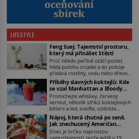
LIFESTYLE
Feng šuej: Tajemství prostoru,
který má přinášet štěstí
Proč někdo pečlivě otáčí postel,
hlídá polohu zrcadel a do pokoje
přidává rostliny, vodu nebo dřevo?
Feng šuej tvrdí, že domov není jen
Příběhy slavných koktejlů: Kde
soubor zdí a nábytku. Je to prostor,
se vzal Manhattan a Bloody
kterým proudí energie čchi a jeho
Mary?
Promíchejte whiskey, červený
uspořádání může ovlivňovat, jak se
vermut, několik střiků koktejlových
v něm člověk cítí. Feng šuej má
bitters a led, sceďte, ozdobte
kořeny ve staré Číně a jeho historie
koktejlovou třešinkou a tadá…
[…]
Nápoj, která chutná po seně.
Manhattan je tu! A pokud to má být
Jak znechucený Američan
skutečně on, dejte si pozor, ať
vymyslel brčko
Dnes je brčko naprostou
místo klasické americké rye
samozřejmostí. Jenže ještě v 19.