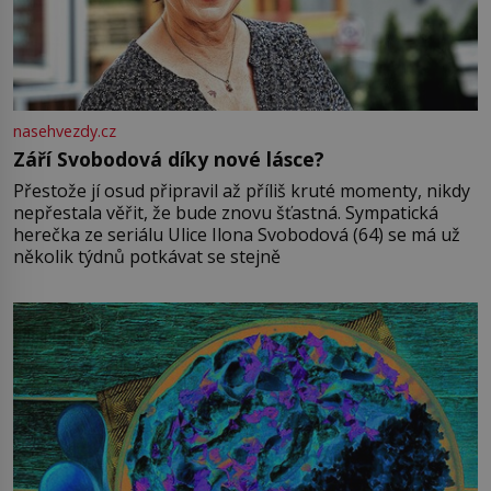
nasehvezdy.cz
Září Svobodová díky nové lásce?
Přestože jí osud připravil až příliš kruté momenty, nikdy
nepřestala věřit, že bude znovu šťastná. Sympatická
herečka ze seriálu Ulice Ilona Svobodová (64) se má už
několik týdnů potkávat se stejně