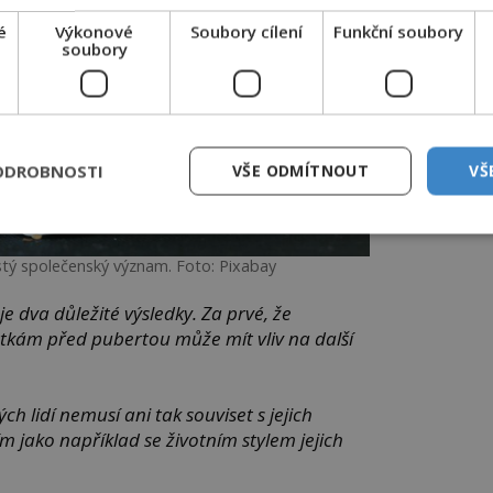
é
Výkonové
Soubory cílení
Funkční soubory
soubory
ODROBNOSTI
VŠE ODMÍTNOUT
VŠ
istý společenský význam. Foto: Pixabay
 dva důležité výsledky. Za prvé, že
átkám před pubertou může mít vliv na další
h lidí nemusí ani tak souviset s jejich
 jako například se životním stylem jejich