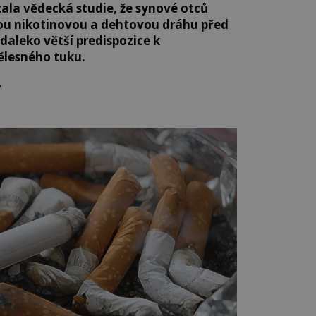
zala vědecká studie, že synové otců
vou nikotinovou a dehtovou dráhu před
daleko větší predispozice k
lesného tuku.
?