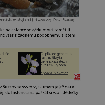
etách, existují ale i jiné způsoby. Foto: Pixabay
 jako na chlapce se výzkumníci zaměřili
ichž však k žádnému podobnému zjištění
a duše.
Duplikace genomu u
 i
rostlin: Skrytá
ti
genetická zátěž i
evoluční výhoda
epochalnisvet.cz
2 šli tedy se svým výzkumem ještě dál a
ěji do historie a na paškál si vzali dědečky