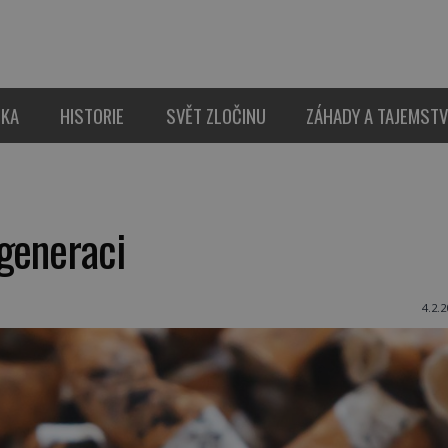
IKA
HISTORIE
SVĚT ZLOČINU
ZÁHADY A TAJEMSTV
 generaci
4.2.