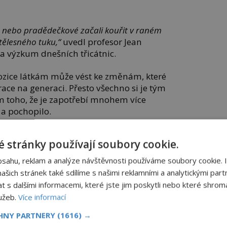
vé nebo pradědečkové začali kouřit v raném
 tělesného tuku,“
uvedl profesor Jean
na výzkum dnešních třicátnic.
ozice látkám může vést ke změnám, které
ce na generaci. Přesto všechno si je tým
 toho, že je zapotřebí mnohem více
 a pochopilo.
 stránky používají soubory cookie.
bsahu, reklam a analýze návštěvnosti používáme soubory cookie. 
šich stránek také sdílíme s našimi reklamními a analytickými partn
s dalšími informacemi, které jste jim poskytli nebo které shromá
lužeb.
Více informací
CHNY PARTNERY
(1616) →