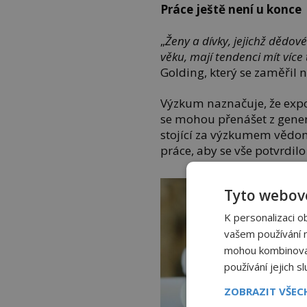
Práce ještě není u konce
„
Ženy a dívky, jejichž dědo
věku, mají tendenci mít více
Golding, který se zaměřil 
Výzkum naznačuje, že exp
se mohou přenášet z genera
stojící za výzkumem vědom
práce, aby se vše potvrdilo
Tyto webové
K personalizaci o
vašem používání na
mohou kombinovat 
používání jejich s
ZOBRAZIT VŠE