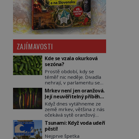
ZAJÍMAVOSTI
Kde se vzala okurková
sezóna?
Prostě období, kdy se
téměř nic neděje. Divadla
nehrají, v parlamentu se
nehlasuje, všichni jsou na
Mrkev není jen oranžová.
dovolené a média tak
Její neuvěřitelný příběh
nemají o čem mluvit a psát.
začíná fialovou barvou
Když dnes vytáhneme ze
A vymýšlejí si proto
země mrkev, většina z nás
témata, které nikoho
očekává sytě oranžový
nezajímají. Proč je však ona
kořen. Jenže po většinu
letní doba spojovaná
Tsunami: Když voda udeří
své historie je mrkev
zrovna s okurkami?
pěstí!
všechno možné, jen ne
Okurkovou sezónu známe
Nejprve špetka
oranžová. Je fialová, žlutá,
už od poloviny 19. století,