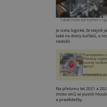
Tabák může být kouřen v cigar
Je zcela logické, že stejně
také na dcery kuřáků, u n
nedošli.
Transplantace 
Přenesly orgány
kousek osobnos
dárce?
enigmaplus.cz
Na přelomu let 2021 a 202
místo otců se pustili hloub
a pradědečky.