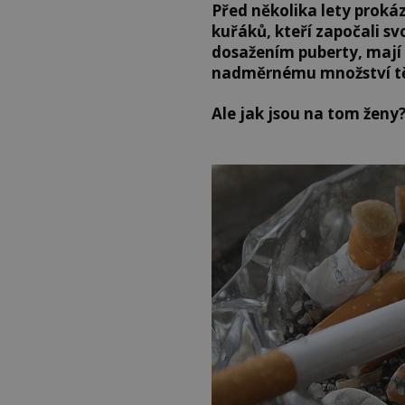
Před několika lety proká
kuřáků, kteří započali s
dosažením puberty, mají 
nadměrnému množství tě
Ale jak jsou na tom ženy