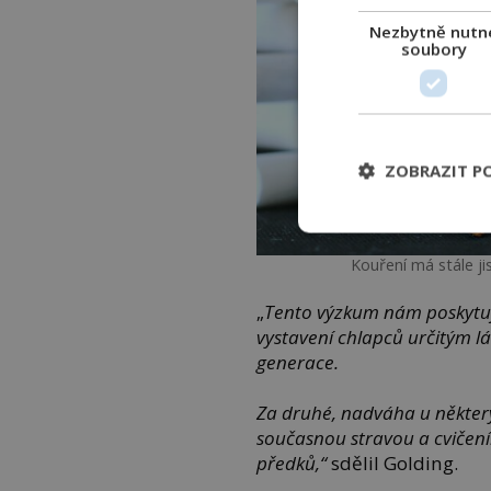
Nezbytně nutn
soubory
ZOBRAZIT P
Kouření má stále j
„
Tento výzkum nám poskytuje
vystavení chlapců určitým l
generace.
Za druhé, nadváha u některýc
současnou stravou a cvičením
předků,“
sdělil Golding.