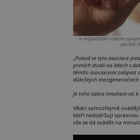
K nejčastějším rizikům spoje
plicních 
„
Pokud se tyto asociace potv
prvních studií na lidech s 
těmito asociacemi zabývat 
důležitých mezigeneračních
Je toho sakra mnohem víc k 
Vědci samozřejmě uvádějí, 
kteří nedodržují správnou 
vše se dá svádět na minulo