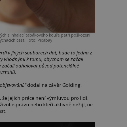
ných s inhalací tabákového kouře patří poškození
dýchacích cest. Foto: Pixabay
rdí v jiných souborech dat, bude to jedna z
daty vhodnými k tomu, abychom se začali
a začali odhalovat původ potenciálně
 vztahů.
objevování,“
dodal na závěr Golding.
že jejich práce není výmluvou pro lidi,
životosprávu nebo kteří aktivně nežijí, ne
st.