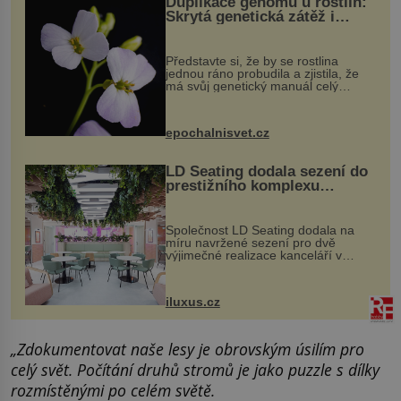
Duplikace genomu u rostlin:
Skrytá genetická zátěž i
evoluční výhoda
Představte si, že by se rostlina
jednou ráno probudila a zjistila, že
má svůj genetický manuál celý
dvakrát. Přesně to se občas v
přírodě stane – a podle nového
výzkumu to může být pro druhy
epochalnisvet.cz
vstupenka...
LD Seating dodala sezení do
prestižního komplexu
MediaCityUK v Salfordu
Společnost LD Seating dodala na
míru navržené sezení pro dvě
výjimečné realizace kanceláří v
areálu MediaCityUK v anglickém
Salfordu – konkrétně do budov Blue
Tower a Orange Tower. Komplex
iluxus.cz
budov Media...
„Zdokumentovat naše lesy je obrovským úsilím pro
celý svět. Počítání druhů stromů je jako puzzle s dílky
rozmístěnými po celém světě.