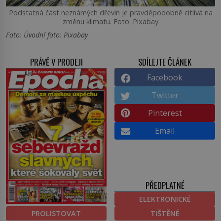
Podstatná část neznámých dřevin je pravděpodobně citlivá na
změnu klimatu. Foto: Pixabay
Foto: Úvodní foto: Pixabay
PRÁVĚ V PRODEJI
SDÍLEJTE ČLÁNEK
Facebook
Twitter
Pinterest
Email
PŘEDPLATNÉ
ELEKTRONICKÉ
PROLISTOVAT
TIŠTĚNÉ