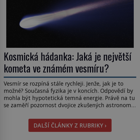
Kosmická hádanka: Jaká je největší
kometa ve známém vesmíru?
Vesmír se rozpíná stále rychleji. Jenže, jak je to
možné? Současná fyzika je v koncích. Odpovědí by
mohla být hypotetická temná energie. Právě na tu
se zaměří pozornost dvojice zkušených astronomů.
Namísto ní ale objeví něco mnohem
hmatatelnějšího. Naprosto rekordní kometu!
DALŠÍ ČLÁNKY Z RUBRIKY ›
Astronomové Pedro Bernardinelli a Gary Bernstein
mravenčí prací zkoumají archivní snímky v rámci