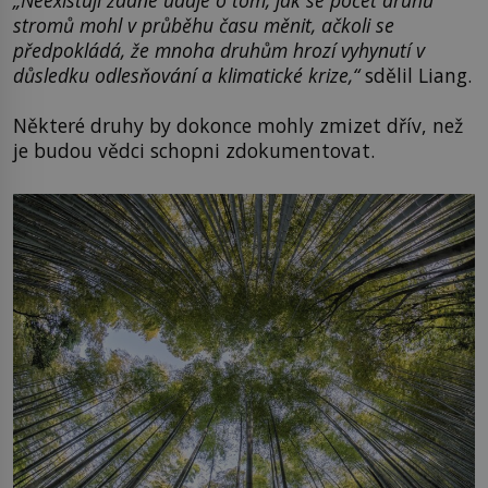
„Neexistují žádné údaje o tom, jak se počet druhů
stromů mohl v průběhu času měnit, ačkoli se
předpokládá, že mnoha druhům hrozí vyhynutí v
důsledku odlesňování a klimatické krize,“
sdělil Liang.
Některé druhy by dokonce mohly zmizet dřív, než
je budou vědci schopni zdokumentovat.