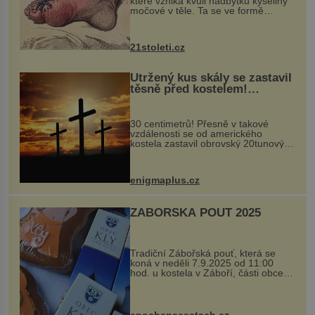
které vzniká kvůli nadbytku kyseliny
močové v těle. Ta se ve formě
krystalků ukládá v blízkosti kloubů,
nejčastěji přitom postihuje palce na
nohou, a způsobuje bole...
21stoleti.cz
Utržený kus skály se zastavil
těsně před kostelem!
Ochránila ho boží síla?
30 centimetrů! Přesně v takové
vzdálenosti se od amerického
kostela zastavil obrovský 20tunový
balvan, který se v květnu 2014
nečekaně odtrhl od nedaleké skály
při její demolici. Podle místních stojí
enigmaplus.cz
...
ZÁBOŘSKÁ POUŤ 2025
Tradiční Zábořská pouť, která se
koná v neděli 7.9.2025 od 11:00
hod. u kostela v Záboří, části obce
Kly u Mělníka. V programu naleznete
komentovanou prohlídku kostela,
dobovou hudbu, řemesla, atrakce...