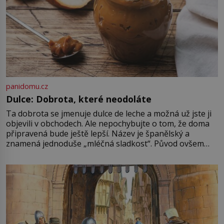
panidomu.cz
Dulce: Dobrota, které neodoláte
Ta dobrota se jmenuje dulce de leche a možná už jste ji
objevili v obchodech. Ale nepochybujte o tom, že doma
připravená bude ještě lepší. Název je španělský a
znamená jednoduše „mléčná sladkost“. Původ ovšem
není úplně jednoznačný, o autorství této receptury se
pře hned několik latinskoamerických zemí a k tomu
Francie, kde se traduje,