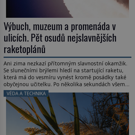
Výbuch, muzeum a promenáda v
ulicích. Pět osudů nejslavnějších
raketoplánů
Ani zima nezkazí přítomným slavnostní okamžik.
Se slunečními brýlemi hledí na startující raketu,
která má do vesmíru vynést kromě posádky také
obyčejnou učitelku. Po několika sekundách všem
ztuhnou úsměvy, stroj totiž exploduje. Jejich
VĚDA A TECHNIKA
konstrukce není z levného kraje, daňové
poplatníky stojí miliardy dolarů. Na druhou stranu
zvládnou jen představitelné věci. Na malé kousky
Název: Columbia První […]