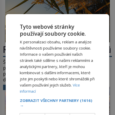
Tyto webové stránky
používají soubory cookie.
K personalizaci obsahu, reklam a analýze
Rákos: Nenápadný poklad z mokřadů
návštěvnosti používáme soubory cookie.
Informace o vašem používání našich
stránek také sdílíme s našimi reklamními a
Šumí ve větru na březích rybníků, ukrývá vodní
analytickými partnery, kteří je mohou
ptáky a mnozí kolem něj procházejí bez
kombinovat s dalšími informacemi, které
povšimnutí. Přesto právě rákos pomáhal stavět
jste jim poskytli nebo které shromáždili při
domy, vyrábět lodě, zapisovat první texty a
inspiroval řadu pověstí. Tato skromná, ale
vašem používání jejich služeb.
Více
VĚDA A TECHNIKA
užitečná rostlina provází člověka už tisíce let.
informací
Většina lidí vnímá rákos jen jako obyčejnou kulisu
ZOBRAZIT VŠECHNY PARTNERY
(1616)
letního koupání. Stačí se však podívat […]
→