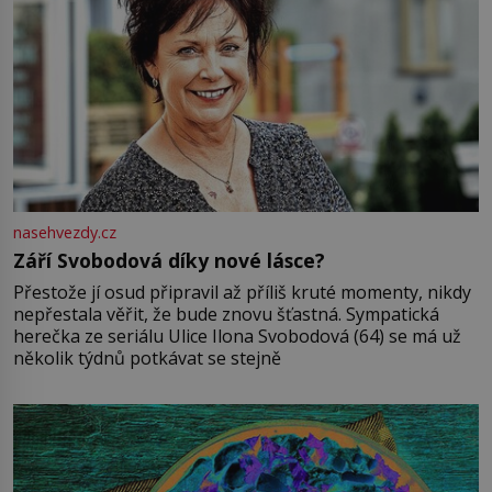
nasehvezdy.cz
Září Svobodová díky nové lásce?
Přestože jí osud připravil až příliš kruté momenty, nikdy
nepřestala věřit, že bude znovu šťastná. Sympatická
herečka ze seriálu Ulice Ilona Svobodová (64) se má už
několik týdnů potkávat se stejně