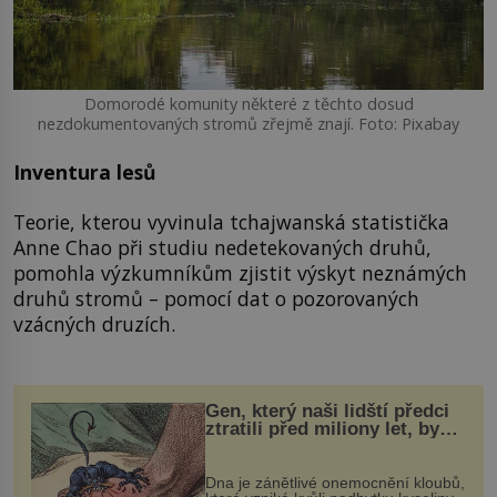
Domorodé komunity některé z těchto dosud
nezdokumentovaných stromů zřejmě znají. Foto: Pixabay
Inventura lesů
Teorie, kterou vyvinula tchajwanská statistička
Anne Chao při studiu nedetekovaných druhů,
pomohla výzkumníkům zjistit výskyt neznámých
druhů stromů – pomocí dat o pozorovaných
vzácných druzích.
Gen, který naši lidští předci
ztratili před miliony let, by
mohl pomoci s léčbou
„nemoci králů“
Dna je zánětlivé onemocnění kloubů,