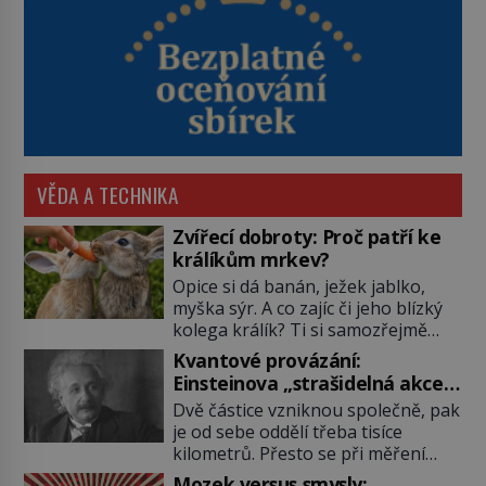
VĚDA A TECHNIKA
Zvířecí dobroty: Proč patří ke
králíkům mrkev?
Opice si dá banán, ježek jablko,
myška sýr. A co zajíc či jeho blízký
kolega králík? Ti si samozřejmě
pochutnají na mrkvi! Proč jsou
Kvantové provázání:
podobné představy o potravě
Einsteinova „strašidelná akce
zvířat často spíš mýty? Pokud máte
na dálku“ dál mate i fascinuje
Dvě částice vzniknou společně, pak
doma králíka, mrkev mu dát
vědce
je od sebe oddělí třeba tisíce
můžete. A nejspíš mu i bude
kilometrů. Přesto se při měření
chutnat, ovšem měl by ji mít jen
chovají, jako by mezi nimi
jako občasný pamlsek. […]
Mozek versus smysly: