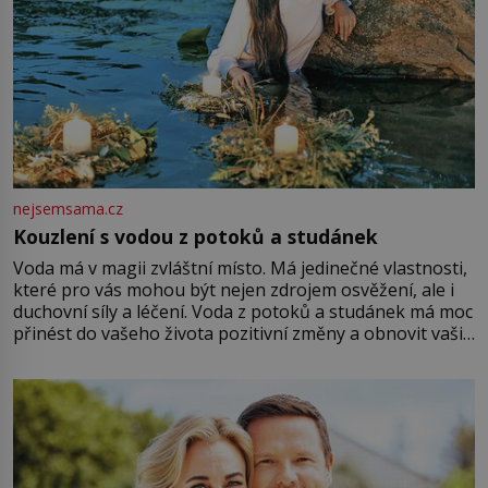
nejsemsama.cz
Kouzlení s vodou z potoků a studánek
Voda má v magii zvláštní místo. Má jedinečné vlastnosti,
které pro vás mohou být nejen zdrojem osvěžení, ale i
duchovní síly a léčení. Voda z potoků a studánek má moc
přinést do vašeho života pozitivní změny a obnovit vaši
energii. Využitím těchto přírodních zdrojů v magii
můžete obohatit své rituály a přinést do svého života
větší harmonii a klid. Je důležité