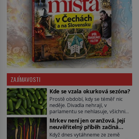
ZAJÍMAVOSTI
Kde se vzala okurková sezóna?
Prostě období, kdy se téměř nic
neděje. Divadla nehrají, v
parlamentu se nehlasuje, všichni
jsou na dovolené a média tak
Mrkev není jen oranžová. Její
nemají o čem mluvit a psát. A
neuvěřitelný příběh začíná
vymýšlejí si proto témata, které
fialovou barvou
Když dnes vytáhneme ze země
nikoho nezajímají. Proč je však ona