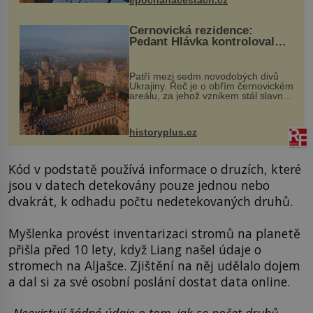
epochanacestach.cz
Černovická rezidence:
Pedant Hlávka kontroloval
každou cihlu
Patří mezi sedm novodobých divů
Ukrajiny. Řeč je o obřím černovickém
areálu, za jehož vznikem stál slavný
český architekt Josef Hlávka. Ten si
na něm dal mimořádně záležet. Jeho
stavební plány by při ...
historyplus.cz
Kód v podstatě používá informace o druzích, které
jsou v datech detekovány pouze jednou nebo
dvakrát, k odhadu počtu nedetekovaných druhů.
Myšlenka provést inventarizaci stromů na planetě
přišla před 10 lety, když Liang našel údaje o
stromech na Aljašce. Zjištění na něj udělalo dojem
a dal si za své osobní poslání dostat data online.