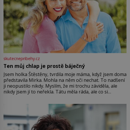
skutecnepribehy.cz
Ten můj chlap je prostě báječný
Jsem holka Štěstěny, tvrdila moje máma, když jsem doma
představila Mirka. Mohla na něm oči nechat. To nadšení
ji neopustilo nikdy. Myslím, že mi trochu záviděla, ale
nikdy jsem jí to neřekla. Tátu měla ráda, ale co si
pamatuji, tak jsme s Mirkem byli zamilovaní mnohem víc.
Jsme spolu moc rádi Tehdy byla jiná doba, když