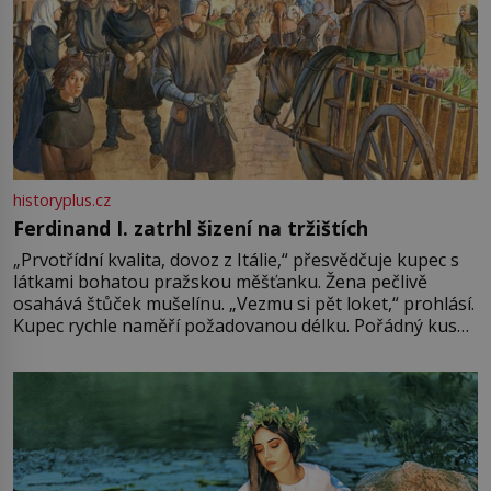
historyplus.cz
Ferdinand I. zatrhl šizení na tržištích
„Prvotřídní kvalita, dovoz z Itálie,“ přesvědčuje kupec s
látkami bohatou pražskou měšťanku. Žena pečlivě
osahává štůček mušelínu. „Vezmu si pět loket,“ prohlásí.
Kupec rychle naměří požadovanou délku. Pořádný kus
mu přitom zůstane za prsty… „Na šaty ho bude málo,
milostpaní. Stačí jenom na sukni,“ zhodnotí švadlena
množství růžového mušelínu. „Ošidili vás, podívejte.“
Vezme do ruky dřevěnou