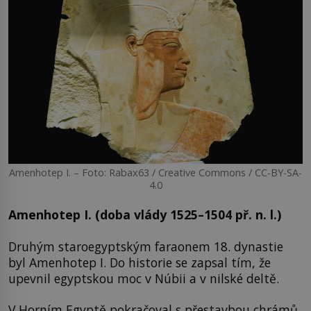
Amenhotep I. – Foto: Rabax63 / Creative Commons / CC-BY-SA-
4.0
Amenhotep I. (doba vlády 1525–1504 př. n. l.)
Druhým staroegyptským faraonem 18. dynastie
byl Amenhotep I. Do historie se zapsal tím, že
upevnil egyptskou moc v Núbii a v nilské deltě.
V Horním Egyptě pokračoval s přestavbou chrámů