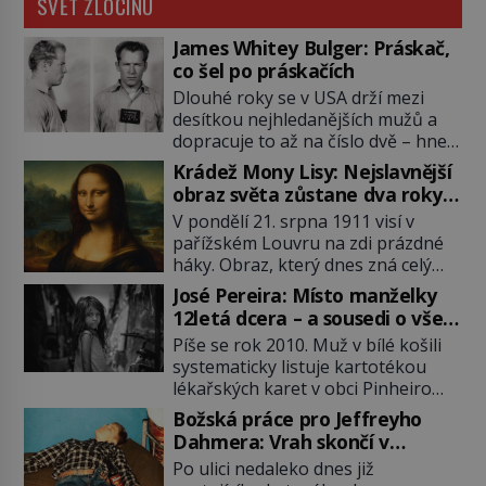
SVĚT ZLOČINU
James Whitey Bulger: Práskač,
co šel po práskačích
Dlouhé roky se v USA drží mezi
desítkou nejhledanějších mužů a
dopracuje to až na číslo dvě – hned
po Usámovi bin Ládinovi (1957–
Krádež Mony Lisy: Nejslavnější
2011). To je James „Whitey“ Bulger
obraz světa zůstane dva roky
(1929–2018) viněný ze spoluúčasti
nezvěstný
V pondělí 21. srpna 1911 visí v
na 19 vraždách, vydírání a lichvy. A
pařížském Louvru na zdi prázdné
samozřejmě, krom toho je ještě
háky. Obraz, který dnes zná celý
drogový dealer, který neváhá
svět, je pryč. Zpočátku si nikdo
odstranit z cesty všechny práskače,
José Pereira: Místo manželky
nemyslí, že jde o krádež.
zatímco […]
12letá dcera – a sousedi o všem
Zaměstnanci jsou přesvědčeni, že
vědí!
Píše se rok 2010. Muž v bílé košili
Mona Lisa je jen v restaurátorské
systematicky listuje kartotékou
dílně nebo u fotografa. Když se
lékařských karet v obci Pinheiro
ukáže pravda, propukne jeden z
ležící asi 20 kilometrů od farmy s
největších honů na zloděje v […]
Božská práce pro Jeffreyho
podivínským majitelem. Něco tu
Dahmera: Vrah skončí v
nesedí. Ledaže… Ledaže by ta
tratolišti krve ve vězeňských
Po ulici nedaleko dnes již
mladá dívka z farmy byla ne