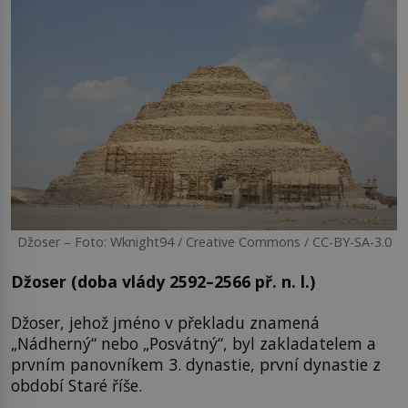
Džoser – Foto: Wknight94 / Creative Commons / CC-BY-SA-3.0
Džoser (doba vlády 2592–2566 př. n. l.)
Džoser, jehož jméno v překladu znamená
„Nádherný“ nebo „Posvátný“, byl zakladatelem a
prvním panovníkem 3. dynastie, první dynastie z
období Staré říše.