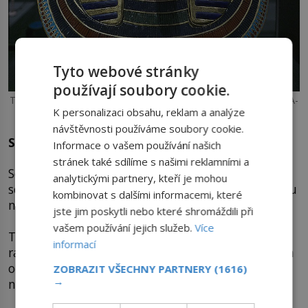
Tyto webové stránky
používají soubory cookie.
Tutanchamon – Foto: Jl FilpoC / Creative Commons / CC-BY-SA-
K personalizaci obsahu, reklam a analýze
4.0
návštěvnosti používáme soubory cookie.
Sethi I. (doba vlády 1290-1279 př. n. l.)
Informace o vašem používání našich
stránek také sdílíme s našimi reklamními a
Sethi I. úspěšně pokračoval v dobyvačné politice,
analytickými partnery, kteří je mohou
se kterou začal již Haremheb. Už při svém nástupu
kombinovat s dalšími informacemi, které
na trůn bylo patrné, že začíná nová éra Egypta.
jste jim poskytli nebo které shromáždili při
vašem používání jejich služeb.
Více
Tato nová éra představovala Egypt pod vedením
informací
ramessovské dynastie, která se jasně distancovala
od svých předchůdců z 18. dynastie a snažila se
ZOBRAZIT VŠECHNY PARTNERY
(1616)
→
navázat na tradici faraonů Střední říše.