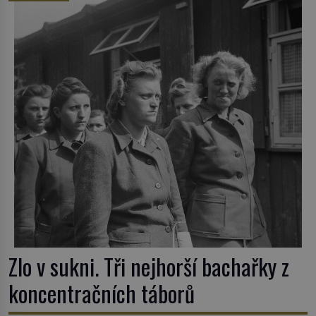
Tato veselá podívaná připomíná jeden z
nejpodivnějších a zároveň nejkrutějších zvyků […]
Zlo v sukni. Tři nejhorší bachařky z
koncentračních táborů