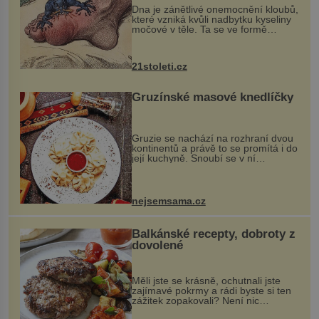
Dna je zánětlivé onemocnění kloubů,
které vzniká kvůli nadbytku kyseliny
močové v těle. Ta se ve formě
krystalků ukládá v blízkosti kloubů,
nejčastěji přitom postihuje palce na
nohou, a způsobuje bole...
21stoleti.cz
Gruzínské masové knedlíčky
Gruzie se nachází na rozhraní dvou
kontinentů a právě to se promítá i do
její kuchyně. Snoubí se v ní
evropské a asijské chutě a díky tomu
vznikají rozmanité a chuťově bohaté
pokrmy, které rozhodně st...
nejsemsama.cz
Balkánské recepty, dobroty z
dovolené
Měli jste se krásně, ochutnali jste
zajímavé pokrmy a rádi byste si ten
zážitek zopakovali? Není nic
snazšího. Pljeskavica (10 porcí)