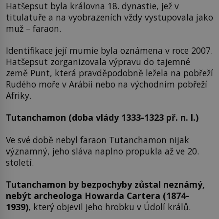
Hatšepsut byla královna 18. dynastie, jež v
titulatuře a na vyobrazeních vždy vystupovala jako
muž – faraon.
Identifikace její mumie byla oznámena v roce 2007.
Hatšepsut zorganizovala výpravu do tajemné
země Punt, která pravděpodobně ležela na pobřeží
Rudého moře v Arábii nebo na východním pobřeží
Afriky.
Tutanchamon (doba vlády 1333-1323 př. n. l.)
Ve své době nebyl faraon Tutanchamon nijak
významný, jeho sláva naplno propukla až ve 20.
století.
Tutanchamon by bezpochyby zůstal neznámý,
nebýt archeologa
Howarda Cartera
(1874-
1939)
, který objevil jeho hrobku v Údolí králů.