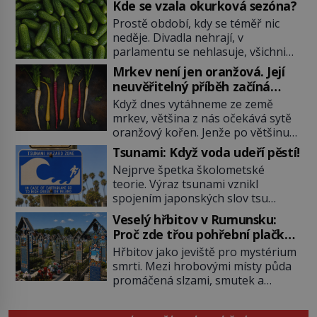
Kde se vzala okurková sezóna?
Prostě období, kdy se téměř nic
neděje. Divadla nehrají, v
parlamentu se nehlasuje, všichni
jsou na dovolené a média tak
Mrkev není jen oranžová. Její
nemají o čem mluvit a psát. A
neuvěřitelný příběh začíná
vymýšlejí si proto témata, které
fialovou barvou
Když dnes vytáhneme ze země
nikoho nezajímají. Proč je však ona
mrkev, většina z nás očekává sytě
letní doba spojovaná zrovna s
oranžový kořen. Jenže po většinu
okurkami? Okurkovou sezónu
své historie je mrkev všechno
známe už od poloviny 19. století,
Tsunami: Když voda udeří pěstí!
možné, jen ne oranžová. Je fialová,
ovšem jako Češi […]
Nejprve špetka školometské
žlutá, bílá, někdy dokonce téměř
teorie. Výraz tsunami vznikl
černá. Až díky stovkám let
spojením japonských slov tsu
pečlivého šlechtění se z ní stává
(přístav) a nami (vlna). Jedná se o
zelenina, bez které si českou
Veselý hřbitov v Rumunsku:
dlouhou vlnu, která je na volném
zahradu ani nedokážeme
Proč zde třou pohřební plačky
moři takřka nepostřehnutelná.
představit. Její příběh je […]
bídu s nouzí?
Hřbitov jako jeviště pro mystérium
Ačkoli je vlnová délka tsunami i 300
smrti. Mezi hrobovými místy půda
kilometrů, výška vlny na volném
promáčená slzami, smutek a
moři je maximálně 1,5 metru.
vědomí konečnosti lidské existence.
Máme se podobné obří vlny obávat
Jsou ale výjimky, kde pohřební
i v Evropě? Vznik tsunami si […]