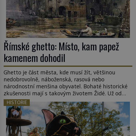
Římské ghetto: Místo, kam papež
kamenem dohodil
Ghetto je část města, kde musí žít, většinou
nedobrovolně, náboženská, rasová nebo
národnostní menšina obyvatel. Bohaté historické
zkušenosti mají s takovým životem Židé. Už od
středověku jsou totiž v každou chvíli nuceni v
HISTORIE
nějakém žít. Mezi ty nejslavnější patří i římské
ghetto založené v roce 1555. Pokud jde o vztah
k Židům, nemá se Řím čím chlubit. […]