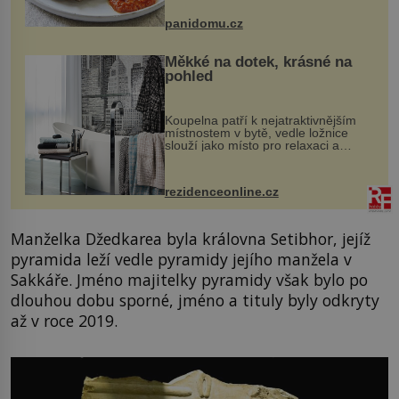
Možná jste ji ochutnali na dovolené v
bývalé Jugoslávii, lze ji vi...
panidomu.cz
Měkké na dotek, krásné na
pohled
Koupelna patří k nejatraktivnějším
místnostem v bytě, vedle ložnice
slouží jako místo pro relaxaci a
odpočinek. Koupelnový textil –
ručníky, osušky a koberečky –
mohou jako mávnutím kouzelného
rezidenceonline.cz
proutku...
Manželka Džedkarea byla královna Setibhor, jejíž
pyramida leží vedle pyramidy jejího manžela v
Sakkáře. Jméno majitelky pyramidy však bylo po
dlouhou dobu sporné, jméno a tituly byly odkryty
až v roce 2019.