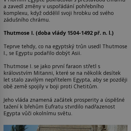
a zavedl změny v uspořádání pohřebního
komplexu, když oddělil svoji hrobku od svého
zádušního chrámu.
Thutmose I. (doba vlády 1504-1492 př. n. l.)
Teprve tehdy, co na egyptský trůn usedl Thutmose
I., se Egyptu podařilo dobýt Asii.
Thutmose I. se jako první faraon střetl s
královstvím Mitanni, které se na několik desítek
let stalo zavilým nepřítelem Egypta, aby se později
obě země spojily v boji proti Chetitům.
Jeho vláda znamená začátek prosperity a úspěšné
tažení k břehům Eufratu stvrdilo nadřazenost
Egypta vůči okolnímu světu.