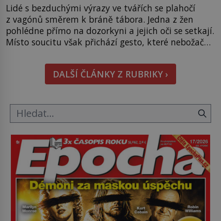
Lidé s bezduchými výrazy ve tvářích se plahočí
z vagónů směrem k bráně tábora. Jedna z žen
pohlédne přímo na dozorkyni a jejich oči se setkají.
Místo soucitu však přichází gesto, které nebožačku
posílá rovnou do plynové komory. Jména jako
Rudolf Höss (1901–1947), Josef Mengele (1911–
DALŠÍ ČLÁNKY Z RUBRIKY ›
1979) či Heinrich Himmler (1900–1945) zná každý,
o koho se historie jen otřela. Jenže […]