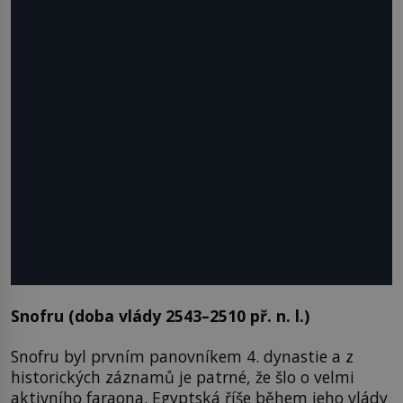
Snofru (doba vlády 2543–2510 př. n. l.)
Snofru byl prvním panovníkem 4. dynastie a z
historických záznamů je patrné, že šlo o velmi
aktivního faraona. Egyptská říše během jeho vlády