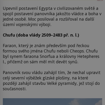
Upevnil postavení Egypta v civilizovaném světě a
spojil postavení panovníka jakožto vládce a boha v
jedné osobě. Moc posiloval a rozšiřoval na další
území vojenskými výboji.
Chufu (doba vlády 2509–2483 př. n. l.)
Faraon, který je znám především pod řeckou
formou svého jména Chufu neboli Cheops. Chufu
byl synem faraona Snorfua a královny Hetepheres
I., přičemž on sám měl mít devět synů.
Panovník svou vládu zahájil tím, že nechal upravit
celý severní výběžek gízské plošiny, na které
později zahájil stavbu Velké pyramidy, jež stojí do
současnosti.