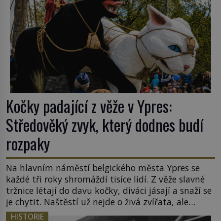
Kočky padající z věže v Ypres:
Středověký zvyk, který dodnes budí
rozpaky
Na hlavním náměstí belgického města Ypres se
každé tři roky shromáždí tisíce lidí. Z věže slavné
tržnice létají do davu kočky, diváci jásají a snaží se
je chytit. Naštěstí už nejde o živá zvířata, ale
jenom o plyšové suvenýry. Kdysi to ale bylo jinak.
HISTORIE