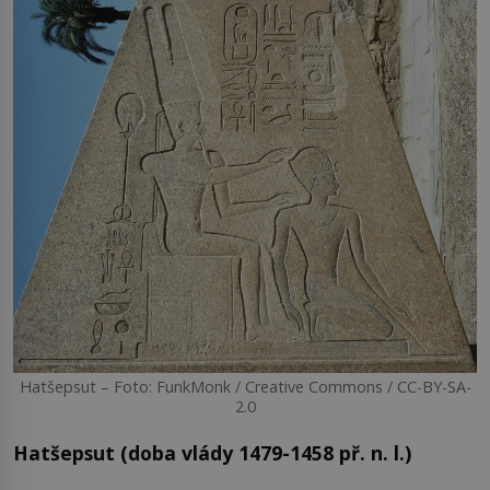
Hatšepsut – Foto: FunkMonk / Creative Commons / CC-BY-SA-
2.0
Hatšepsut (doba vlády 1479-1458 př. n. l.)