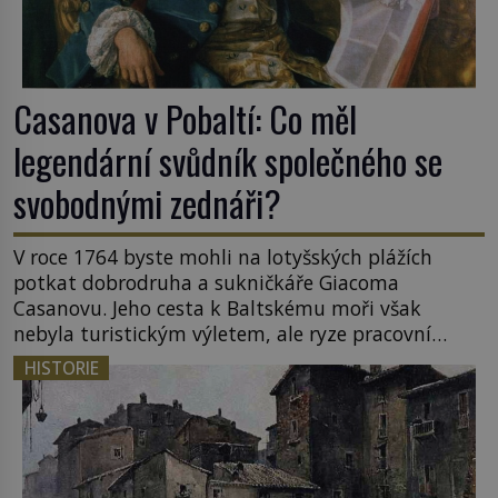
Casanova v Pobaltí: Co měl
legendární svůdník společného se
svobodnými zednáři?
V roce 1764 byste mohli na lotyšských plážích
potkat dobrodruha a sukničkáře Giacoma
Casanovu. Jeho cesta k Baltskému moři však
nebyla turistickým výletem, ale ryze pracovní
cestou se zištnými úmysly. Jaký cíl Casanova
HISTORIE
sledoval, když se například procházel uličkami
lotyšské Rigy? Casanova v Pobaltí kontaktoval
tamní zednářské lóže. Nebyl v této oblasti žádným
nováčkem, protože do zednářské […]