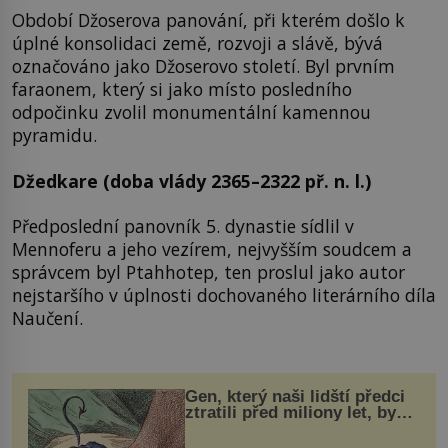
Období Džoserova panování, při kterém došlo k
úplné konsolidaci země, rozvoji a slávě, bývá
označováno jako Džoserovo století. Byl prvním
faraonem, který si jako místo posledního
odpočinku zvolil monumentální kamennou
pyramidu.
Džedkare (doba vlády 2365–2322 př. n. l.)
Předposlední panovník 5. dynastie sídlil v
Mennoferu a jeho vezírem, nejvyšším soudcem a
správcem byl Ptahhotep, ten proslul jako autor
nejstaršího v úplnosti dochovaného literárního díla
Naučení.
Gen, který naši lidští předci
ztratili před miliony let, by
mohl pomoci s léčbou
„nemoci králů“