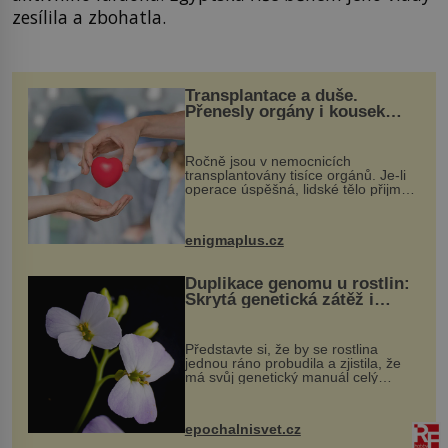
zesílila a zbohatla.
Transplantace a duše.
Přenesly orgány i kousek
osobnosti dárce?
Ročně jsou v nemocnicích
transplantovány tisíce orgánů. Je-li
operace úspěšná, lidské tělo přijme
darovaný orgán za své a pacient
může vést plnohodnotný život. Ale co
když při transplantaci nepřijímám...
enigmaplus.cz
Duplikace genomu u rostlin:
Skrytá genetická zátěž i
evoluční výhoda
Představte si, že by se rostlina
jednou ráno probudila a zjistila, že
má svůj genetický manuál celý
dvakrát. Přesně to se občas v
přírodě stane – a podle nového
výzkumu to může být pro druhy
epochalnisvet.cz
vstupenka...