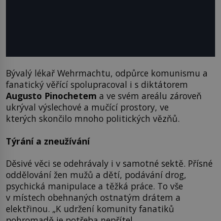
Bývalý lékař Wehrmachtu, odpůrce komunismu a
fanatický věřící spolupracoval i s diktátorem
Augusto Pinochetem
a ve svém areálu zároveň
ukrýval výslechové a mučící prostory, ve
kterých skončilo mnoho politických vězňů.
Týrání a zneužívání
Děsivé věci se odehrávaly i v samotné sektě. Přísné
oddělování žen mužů a dětí, podávání drog,
psychická manipulace a těžká práce. To vše
v místech obehnaných ostnatým drátem a
elektřinou. „K udržení komunity fanatiků
pohromadě je potřeba nepřítel.