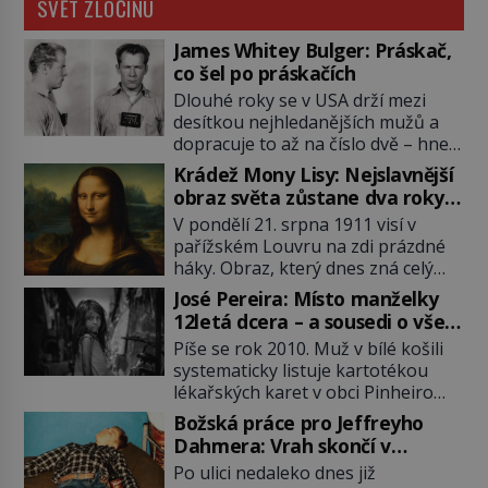
SVĚT ZLOČINU
James Whitey Bulger: Práskač,
co šel po práskačích
Dlouhé roky se v USA drží mezi
desítkou nejhledanějších mužů a
dopracuje to až na číslo dvě – hned
po Usámovi bin Ládinovi (1957–
Krádež Mony Lisy: Nejslavnější
2011). To je James „Whitey“ Bulger
obraz světa zůstane dva roky
(1929–2018) viněný ze spoluúčasti
nezvěstný
V pondělí 21. srpna 1911 visí v
na 19 vraždách, vydírání a lichvy. A
pařížském Louvru na zdi prázdné
samozřejmě, krom toho je ještě
háky. Obraz, který dnes zná celý
drogový dealer, který neváhá
svět, je pryč. Zpočátku si nikdo
odstranit z cesty všechny práskače,
José Pereira: Místo manželky
nemyslí, že jde o krádež.
zatímco […]
12letá dcera – a sousedi o všem
Zaměstnanci jsou přesvědčeni, že
vědí!
Píše se rok 2010. Muž v bílé košili
Mona Lisa je jen v restaurátorské
systematicky listuje kartotékou
dílně nebo u fotografa. Když se
lékařských karet v obci Pinheiro
ukáže pravda, propukne jeden z
ležící asi 20 kilometrů od farmy s
největších honů na zloděje v […]
Božská práce pro Jeffreyho
podivínským majitelem. Něco tu
Dahmera: Vrah skončí v
nesedí. Ledaže… Ledaže by ta
tratolišti krve ve vězeňských
Po ulici nedaleko dnes již
mladá dívka z farmy byla ne