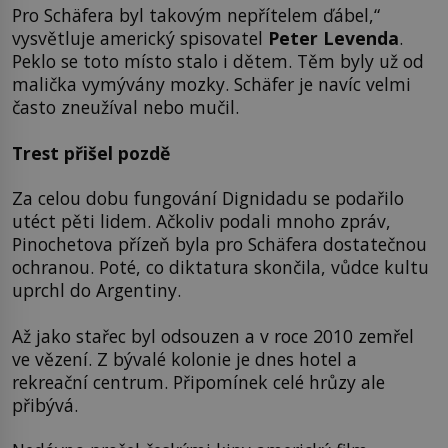
Pro Schäfera byl takovým nepřítelem ďábel,“
vysvětluje americký spisovatel
Peter Levenda
.
Peklo se toto místo stalo i dětem. Těm byly už od
malička vymývány mozky. Schäfer je navíc velmi
často zneužíval nebo mučil.
Trest přišel pozdě
Za celou dobu fungování Dignidadu se podařilo
utéct pěti lidem. Ačkoliv podali mnoho zpráv,
Pinochetova přízeň byla pro Schäfera dostatečnou
ochranou. Poté, co diktatura skončila, vůdce kultu
uprchl do Argentiny.
Až jako stařec byl odsouzen a v roce 2010 zemřel
ve vězení. Z bývalé kolonie je dnes hotel a
rekreační centrum. Připomínek celé hrůzy ale
přibývá.