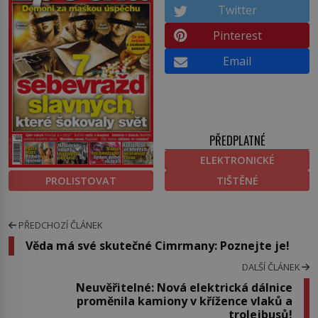
Twitter
Pinterest
Email
PŘEDPLATNÉ
ELEKTRONICKÉ
PROLISTOVAT
TIŠTĚNÉ
PŘEDCHOZÍ ČLÁNEK
Věda má své skutečné Cimrmany: Poznejte je!
DALŠÍ ČLÁNEK
Neuvěřitelné: Nová elektrická dálnice
proměnila kamiony v křížence vlaků a
trolejbusů!