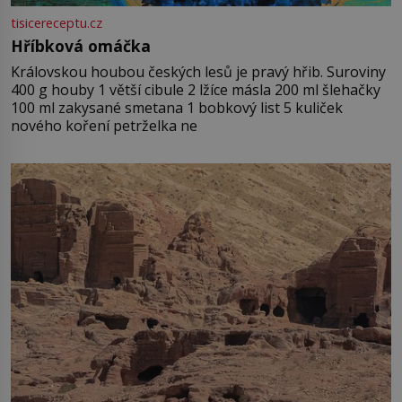
tisicereceptu.cz
Hříbková omáčka
Královskou houbou českých lesů je pravý hřib. Suroviny
400 g houby 1 větší cibule 2 lžíce másla 200 ml šlehačky
100 ml zakysané smetana 1 bobkový list 5 kuliček
nového koření petrželka ne