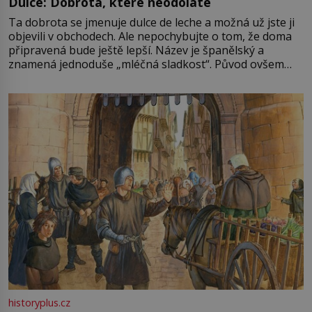
Dulce: Dobrota, které neodoláte
Ta dobrota se jmenuje dulce de leche a možná už jste ji
objevili v obchodech. Ale nepochybujte o tom, že doma
připravená bude ještě lepší. Název je španělský a
znamená jednoduše „mléčná sladkost“. Původ ovšem
není úplně jednoznačný, o autorství této receptury se
pře hned několik latinskoamerických zemí a k tomu
Francie, kde se traduje,
historyplus.cz