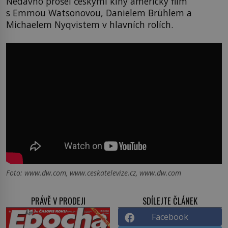
Nedávno prošel českými kiny americký film
s Emmou Watsonovou, Danielem Brühlem a
Michaelem Nyqvistem v hlavních rolích.
Foto: www.dw.com, www.ceskatelevize.cz, www.dw.com
PRÁVĚ V PRODEJI
SDÍLEJTE ČLÁNEK
Facebook