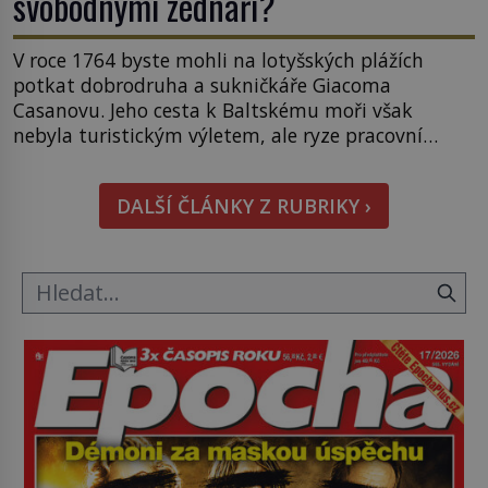
svobodnými zednáři?
V roce 1764 byste mohli na lotyšských plážích
potkat dobrodruha a sukničkáře Giacoma
Casanovu. Jeho cesta k Baltskému moři však
nebyla turistickým výletem, ale ryze pracovní
cestou se zištnými úmysly. Jaký cíl Casanova
sledoval, když se například procházel uličkami
DALŠÍ ČLÁNKY Z RUBRIKY ›
lotyšské Rigy? Casanova v Pobaltí kontaktoval
tamní zednářské lóže. Nebyl v této oblasti žádným
nováčkem, protože do zednářské […]