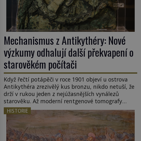
Mechanismus z Antikythéry: Nové
výzkumy odhalují další překvapení o
starověkém počítači
Když řečtí potápěči v roce 1901 objeví u ostrova
Antikythéra zrezivělý kus bronzu, nikdo netuší, že
drží v rukou jeden z nejúžasnějších vynálezů
starověku. Až moderní rentgenové tomografy
odhalí desítky ozubených kol ukrytých uvnitř.
HISTORIE
Mechanismus z Antikythéry je dnes považován za
nejstarší známý analogový počítač na světě. Přesto
ani po více než sto letech výzkumu […]