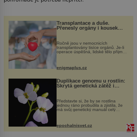
Transplantace a duše.
Přenesly orgány i kousek
osobnosti dárce?
Ročně jsou v nemocnicích
transplantovány tisíce orgánů. Je-li
operace úspěšná, lidské tělo přijme
darovaný orgán za své a pacient
může vést plnohodnotný život. Ale co
když při transplantaci nepřijímám...
enigmaplus.cz
Duplikace genomu u rostlin:
Skrytá genetická zátěž i
evoluční výhoda
Představte si, že by se rostlina
jednou ráno probudila a zjistila, že
má svůj genetický manuál celý
dvakrát. Přesně to se občas v
přírodě stane – a podle nového
výzkumu to může být pro druhy
epochalnisvet.cz
vstupenka...