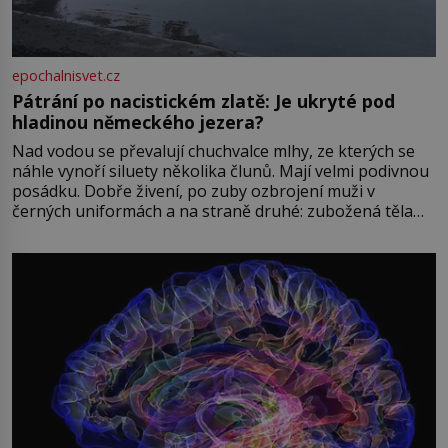
epochalnisvet.cz
Pátrání po nacistickém zlatě: Je ukryté pod
hladinou německého jezera?
Nad vodou se převalují chuchvalce mlhy, ze kterých se
náhle vynoří siluety několika člunů. Mají velmi podivnou
posádku. Dobře živení, po zuby ozbrojení muži v
černých uniformách a na straně druhé: zubožená těla
oblečená v chatrných vězeňských hadrech. Co tato
přízračná scéna znamená? Je jaro roku 1945, druhá
světová válka se chýlí ke konci. Jezero Stolpsee