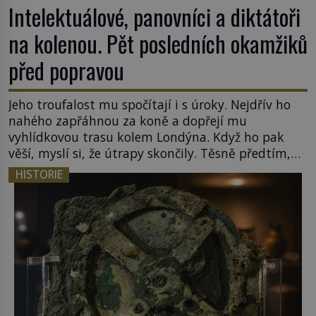
Intelektuálové, panovníci a diktátoři
na kolenou. Pět posledních okamžiků
před popravou
Jeho troufalost mu spočítají i s úroky. Nejdřív ho
nahého zapřáhnou za koně a dopřejí mu
vyhlídkovou trasu kolem Londýna. Když ho pak
věší, myslí si, že útrapy skončily. Těsně předtím,
než ztratí vědomí ho odříznou a začnou jeho tělo
HISTORIE
zbavovat orgánů. Chvíli ještě vnímá, pak ho
vysvobodí bezvědomí a smrt. Do posledního
doušku Kdo: Sokrates […]