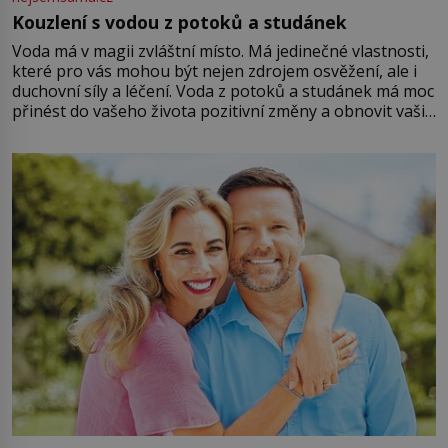
Kouzlení s vodou z potoků a studánek
Voda má v magii zvláštní místo. Má jedinečné vlastnosti,
které pro vás mohou být nejen zdrojem osvěžení, ale i
duchovní síly a léčení. Voda z potoků a studánek má moc
přinést do vašeho života pozitivní změny a obnovit vaši
energii. Využitím těchto přírodních zdrojů v magii
můžete obohatit své rituály a přinést do svého života
větší harmonii a klid. Je důležité