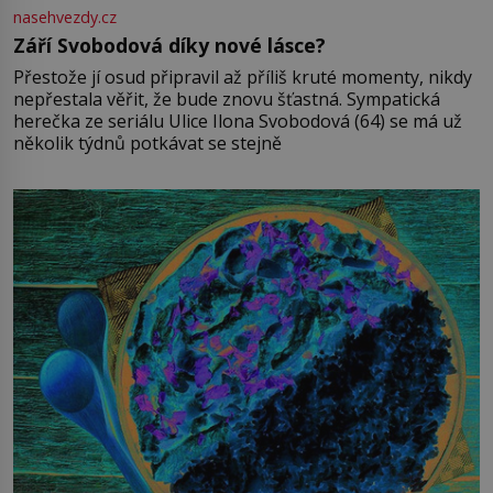
nasehvezdy.cz
Září Svobodová díky nové lásce?
Přestože jí osud připravil až příliš kruté momenty, nikdy
nepřestala věřit, že bude znovu šťastná. Sympatická
herečka ze seriálu Ulice Ilona Svobodová (64) se má už
několik týdnů potkávat se stejně