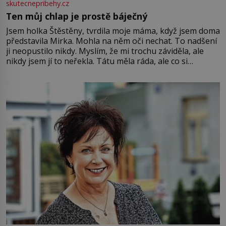
skutecnepribehy.cz
Ten můj chlap je prostě báječný
Jsem holka Štěstěny, tvrdila moje máma, když jsem doma
představila Mirka. Mohla na něm oči nechat. To nadšení
ji neopustilo nikdy. Myslím, že mi trochu záviděla, ale
nikdy jsem jí to neřekla. Tátu měla ráda, ale co si
pamatuji, tak jsme s Mirkem byli zamilovaní mnohem víc.
Jsme spolu moc rádi Tehdy byla jiná doba, když