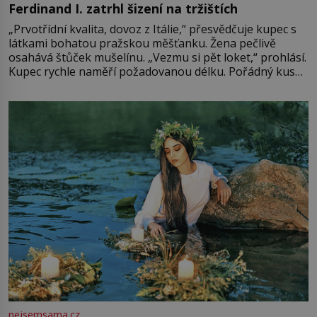
Ferdinand I. zatrhl šizení na tržištích
„Prvotřídní kvalita, dovoz z Itálie,“ přesvědčuje kupec s
látkami bohatou pražskou měšťanku. Žena pečlivě
osahává štůček mušelínu. „Vezmu si pět loket,“ prohlásí.
Kupec rychle naměří požadovanou délku. Pořádný kus
mu přitom zůstane za prsty… „Na šaty ho bude málo,
milostpaní. Stačí jenom na sukni,“ zhodnotí švadlena
množství růžového mušelínu. „Ošidili vás, podívejte.“
Vezme do ruky dřevěnou
nejsemsama.cz