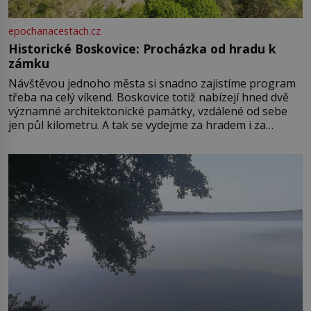
epochanacestach.cz
Historické Boskovice: Procházka od hradu k
zámku
Návštěvou jednoho města si snadno zajistíme program
třeba na celý víkend. Boskovice totiž nabízejí hned dvě
významné architektonické památky, vzdálené od sebe
jen půl kilometru. A tak se vydejme za hradem i za
zámkem do krásné jihomoravské krajiny. Trhová osada
Boskovice na okraji Drahanské vrchoviny vznikla někdy
ve13. století, a už v roce 1313 kronikáři zaznamenali