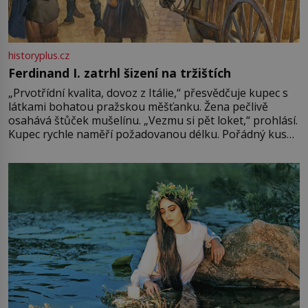
historyplus.cz
Ferdinand I. zatrhl šizení na tržištích
„Prvotřídní kvalita, dovoz z Itálie,“ přesvědčuje kupec s
látkami bohatou pražskou měšťanku. Žena pečlivě
osahává štůček mušelínu. „Vezmu si pět loket,“ prohlásí.
Kupec rychle naměří požadovanou délku. Pořádný kus
mu přitom zůstane za prsty… „Na šaty ho bude málo,
milostpaní. Stačí jenom na sukni,“ zhodnotí švadlena
množství růžového mušelínu. „Ošidili vás, podívejte.“
Vezme do ruky dřevěnou