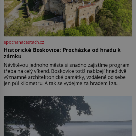
epochanacestach.cz
Historické Boskovice: Procházka od hradu k
zámku
Návštěvou jednoho města si snadno zajistíme program
třeba na celý víkend. Boskovice totiž nabízejí hned dvě
významné architektonické památky, vzdálené od sebe
jen půl kilometru. A tak se vydejme za hradem i za
zámkem do krásné jihomoravské krajiny. Trhová osada
Boskovice na okraji Drahanské vrchoviny vznikla někdy
ve13. století, a už v roce 1313 kronikáři zaznamenali