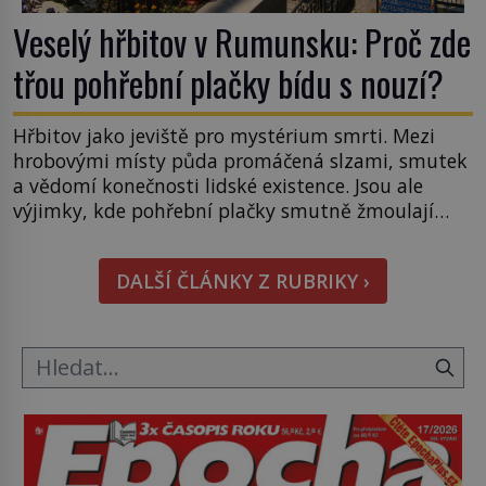
Veselý hřbitov v Rumunsku: Proč zde
třou pohřební plačky bídu s nouzí?
Hřbitov jako jeviště pro mystérium smrti. Mezi
hrobovými místy půda promáčená slzami, smutek
a vědomí konečnosti lidské existence. Jsou ale
výjimky, kde pohřební plačky smutně žmoulají
kapesníky nikoli při smutečním obřadu, ale při
pohledu na výši vyměřené podpory
DALŠÍ ČLÁNKY Z RUBRIKY ›
v nezaměstnanosti. Kam vás pozveme? Unikátní
hřbitov, který si vysloužil název „Veselý“, najdeme
v rumunské vesnici Sapanta, nedaleko hranic […]