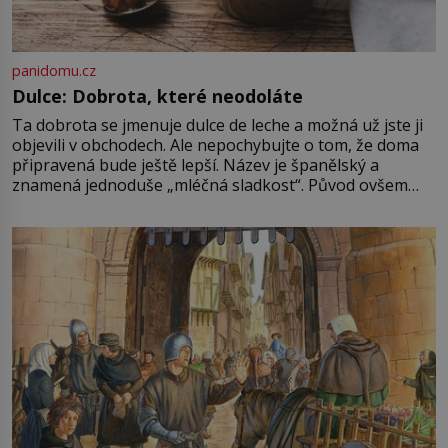
panidomu.cz
Dulce: Dobrota, které neodoláte
Ta dobrota se jmenuje dulce de leche a možná už jste ji
objevili v obchodech. Ale nepochybujte o tom, že doma
připravená bude ještě lepší. Název je španělský a
znamená jednoduše „mléčná sladkost“. Původ ovšem
není úplně jednoznačný, o autorství této receptury se
pře hned několik latinskoamerických zemí a k tomu
Francie, kde se traduje,