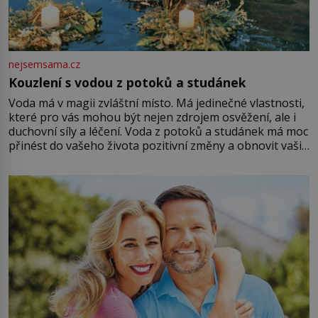
nejsemsama.cz
Kouzlení s vodou z potoků a studánek
Voda má v magii zvláštní místo. Má jedinečné vlastnosti,
které pro vás mohou být nejen zdrojem osvěžení, ale i
duchovní síly a léčení. Voda z potoků a studánek má moc
přinést do vašeho života pozitivní změny a obnovit vaši
energii. Využitím těchto přírodních zdrojů v magii
můžete obohatit své rituály a přinést do svého života
větší harmonii a klid. Je důležité