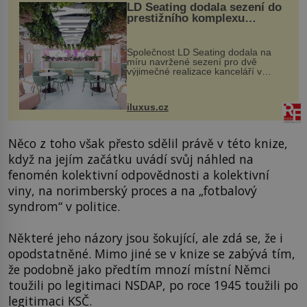
LD Seating dodala sezení do
prestižního komplexu
MediaCityUK v Salfordu
Společnost LD Seating dodala na
míru navržené sezení pro dvě
výjimečné realizace kanceláří v
areálu MediaCityUK v anglickém
Salfordu – konkrétně do budov Blue
Tower a Orange Tower. Komplex
iluxus.cz
budov Media...
Něco z toho však přesto sdělil právě v této knize,
když na jejím začátku uvádí svůj náhled na
fenomén kolektivní odpovědnosti a kolektivní
viny, na norimberský proces a na „fotbalový
syndrom“ v politice.
Některé jeho názory jsou šokující, ale zdá se, že i
opodstatněné. Mimo jiné se v knize se zabývá tím,
že podobně jako předtím mnozí místní Němci
toužili po legitimaci NSDAP, po roce 1945 toužili po
legitimaci KSČ.