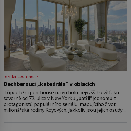
rezidenceonline.cz
Dechberoucí „katedrála“ v oblacích
Třípodlažní penthouse na vrcholu nejvyššího věžáku
severně od 72. ulice v New Yorku „patřil“ jednomu z
protagonistů populárního seriálu, mapujícího život
milionářské rodiny Royových. Jakkoliv jsou jejich osudy
fiktivní, nemovitosti, v nichž „žijí“, jsou velmi reálné.
Ohromující luxusní byt s pěti ložnicemi, čtyřmi
koupelnami a výhledem na Husdon Yards je přitom