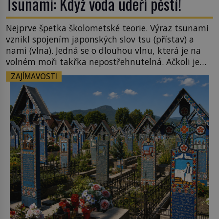
Tsunami: Když voda udeří pěstí!
Nejprve špetka školometské teorie. Výraz tsunami
vznikl spojením japonských slov tsu (přístav) a
nami (vlna). Jedná se o dlouhou vlnu, která je na
volném moři takřka nepostřehnutelná. Ačkoli je
vlnová délka tsunami i 300 kilometrů, výška vlny
ZAJÍMAVOSTI
na volném moři je maximálně 1,5 metru. Máme se
podobné obří vlny obávat i v Evropě? Vznik
tsunami si […]