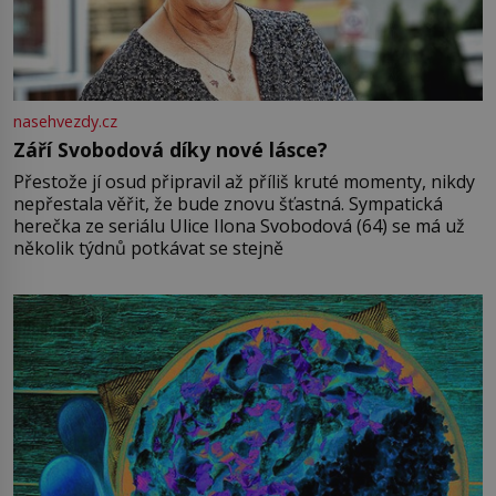
nasehvezdy.cz
Září Svobodová díky nové lásce?
Přestože jí osud připravil až příliš kruté momenty, nikdy
nepřestala věřit, že bude znovu šťastná. Sympatická
herečka ze seriálu Ulice Ilona Svobodová (64) se má už
několik týdnů potkávat se stejně