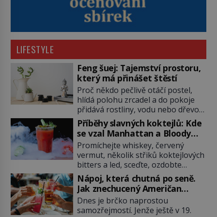
LIFESTYLE
Feng šuej: Tajemství prostoru,
který má přinášet štěstí
Proč někdo pečlivě otáčí postel,
hlídá polohu zrcadel a do pokoje
přidává rostliny, vodu nebo dřevo?
Feng šuej tvrdí, že domov není jen
Příběhy slavných koktejlů: Kde
soubor zdí a nábytku. Je to prostor,
se vzal Manhattan a Bloody
kterým proudí energie čchi a jeho
Mary?
Promíchejte whiskey, červený
uspořádání může ovlivňovat, jak se
vermut, několik střiků koktejlových
v něm člověk cítí. Feng šuej má
bitters a led, sceďte, ozdobte
kořeny ve staré Číně a jeho historie
koktejlovou třešinkou a tadá…
[…]
Nápoj, která chutná po seně.
Manhattan je tu! A pokud to má být
Jak znechucený Američan
skutečně on, dejte si pozor, ať
vymyslel brčko
Dnes je brčko naprostou
místo klasické americké rye
samozřejmostí. Jenže ještě v 19.
whiskey či klidně bourbonu