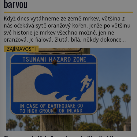
barvou
Když dnes vytáhneme ze země mrkev, většina z
nás očekává sytě oranžový kořen. Jenže po většinu
své historie je mrkev všechno možné, jen ne
oranžová. Je fialová, žlutá, bílá, někdy dokonce
téměř černá. Až díky stovkám let pečlivého
ZAJÍMAVOSTI
šlechtění se z ní stává zelenina, bez které si českou
zahradu ani nedokážeme představit. Její příběh je
[…]