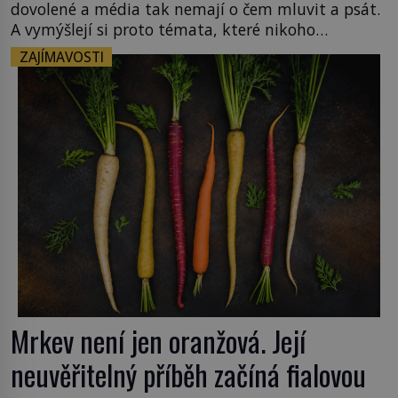
dovolené a média tak nemají o čem mluvit a psát.
A vymýšlejí si proto témata, které nikoho
nezajímají. Proč je však ona letní doba spojovaná
ZAJÍMAVOSTI
zrovna s okurkami? Okurkovou sezónu známe už
od poloviny 19. století, ovšem jako Češi […]
Mrkev není jen oranžová. Její
neuvěřitelný příběh začíná fialovou