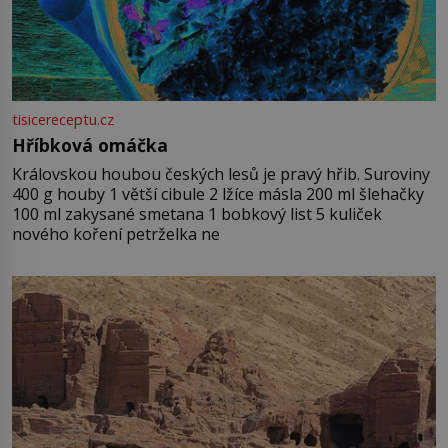
tisicereceptu.cz
Hříbková omáčka
Královskou houbou českých lesů je pravý hřib. Suroviny
400 g houby 1 větší cibule 2 lžíce másla 200 ml šlehačky
100 ml zakysané smetana 1 bobkový list 5 kuliček
nového koření petrželka ne