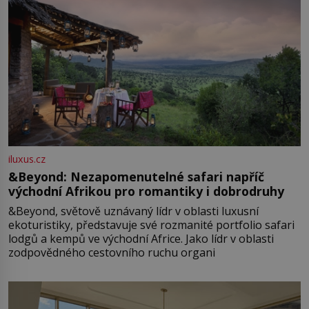
iluxus.cz
&Beyond: Nezapomenutelné safari napříč
východní Afrikou pro romantiky i dobrodruhy
&Beyond, světově uznávaný lídr v oblasti luxusní
ekoturistiky, představuje své rozmanité portfolio safari
lodgů a kempů ve východní Africe. Jako lídr v oblasti
zodpovědného cestovního ruchu organi