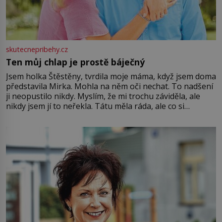
skutecnepribehy.cz
Ten můj chlap je prostě báječný
Jsem holka Štěstěny, tvrdila moje máma, když jsem doma
představila Mirka. Mohla na něm oči nechat. To nadšení
ji neopustilo nikdy. Myslím, že mi trochu záviděla, ale
nikdy jsem jí to neřekla. Tátu měla ráda, ale co si
pamatuji, tak jsme s Mirkem byli zamilovaní mnohem víc.
Jsme spolu moc rádi Tehdy byla jiná doba, když