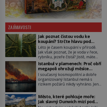
ZAJÍMAVOSTI
Jak poznat čistou vodu ke
koupání? Strčte hlavu pod
hladinu!
Léto je časem koupání v přírodě.
Jak však poznat, že je voda v řece,
rybníku, jezeře čistá? Jistě, máte
možnost využít informace
Istanbul v plamenech: Proč obří
hygieniků či podrobit křížovému
megapoli ohrožují měsíce
výslechu provozovatele přírodního
smaženého lilku?
I současný kosmopolitní a dobře
koupaliště. Existuje ale ještě jiná
organizovaný Istanbul nemá s
alternativa. Jaká? Podívat se pod
rizikem požárů nikdy vyhráno. Jen
hladinu a zjistit, kdo si onu
těžko si tak člověk dokáže
konkrétní vodní lokalitu oblíbil už
představit, jaká požární rizika
dávno před vámi. Říká se jim
Město, které pohlcuje moře:
skrýval Istanbul časů minulých. Jak
bioindikátory […]
Jak slavný Dunwich mizí pod
čelilo město v minulosti potenciální
hladinou