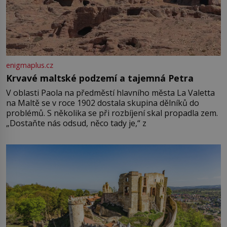
enigmaplus.cz
Krvavé maltské podzemí a tajemná Petra
V oblasti Paola na předměstí hlavního města La Valetta
na Maltě se v roce 1902 dostala skupina dělníků do
problémů. S několika se při rozbíjení skal propadla zem.
„Dostaňte nás odsud, něco tady je,“ z