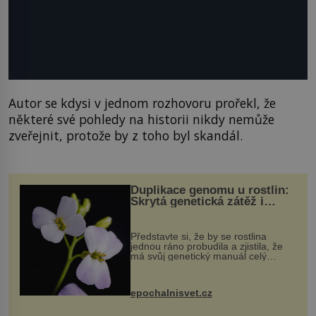
Autor se kdysi v jednom rozhovoru prořekl, že
některé své pohledy na historii nikdy nemůže
zveřejnit, protože by z toho byl skandál.
Duplikace genomu u rostlin:
Skrytá genetická zátěž i
evoluční výhoda
Představte si, že by se rostlina
jednou ráno probudila a zjistila, že
má svůj genetický manuál celý
dvakrát. Přesně to se občas v
přírodě stane – a podle nového
výzkumu to může být pro druhy
epochalnisvet.cz
vstupenka...