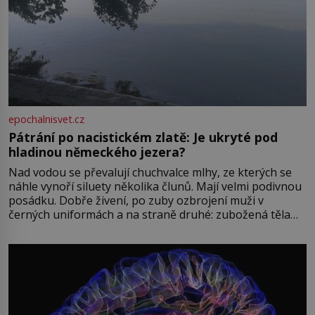
epochalnisvet.cz
Pátrání po nacistickém zlatě: Je ukryté pod
hladinou německého jezera?
Nad vodou se převalují chuchvalce mlhy, ze kterých se
náhle vynoří siluety několika člunů. Mají velmi podivnou
posádku. Dobře živení, po zuby ozbrojení muži v
černých uniformách a na straně druhé: zubožená těla
oblečená v chatrných vězeňských hadrech. Co tato
přízračná scéna znamená? Je jaro roku 1945, druhá
světová válka se chýlí ke konci. Jezero Stolpsee