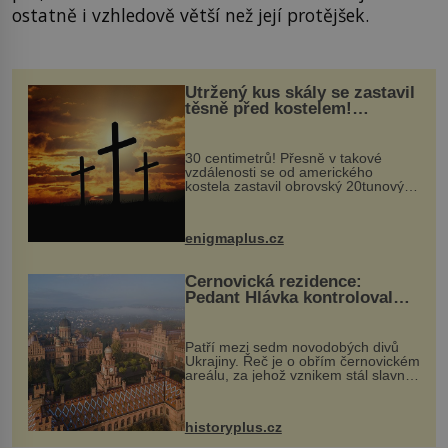
ostatně i vzhledově větší než její protějšek.
Utržený kus skály se zastavil
těsně před kostelem!
Ochránila ho boží síla?
30 centimetrů! Přesně v takové
vzdálenosti se od amerického
kostela zastavil obrovský 20tunový
balvan, který se v květnu 2014
nečekaně odtrhl od nedaleké skály
při její demolici. Podle místních stojí
enigmaplus.cz
...
Černovická rezidence:
Pedant Hlávka kontroloval
každou cihlu
Patří mezi sedm novodobých divů
Ukrajiny. Řeč je o obřím černovickém
areálu, za jehož vznikem stál slavný
český architekt Josef Hlávka. Ten si
na něm dal mimořádně záležet. Jeho
stavební plány by při ...
historyplus.cz