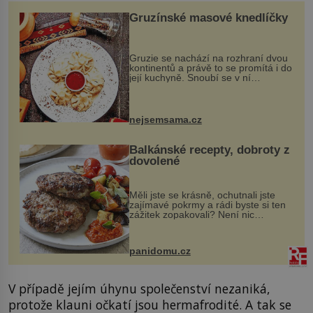
Gruzínské masové knedlíčky
Gruzie se nachází na rozhraní dvou
kontinentů a právě to se promítá i do
její kuchyně. Snoubí se v ní
evropské a asijské chutě a díky tomu
vznikají rozmanité a chuťově bohaté
pokrmy, které rozhodně st...
nejsemsama.cz
Balkánské recepty, dobroty z
dovolené
Měli jste se krásně, ochutnali jste
zajímavé pokrmy a rádi byste si ten
zážitek zopakovali? Není nic
snazšího. Pljeskavica (10 porcí)
Možná jste ji ochutnali na dovolené v
bývalé Jugoslávii, lze ji vi...
panidomu.cz
V případě jejím úhynu společenství nezaniká,
protože klauni očkatí jsou hermafrodité. A tak se