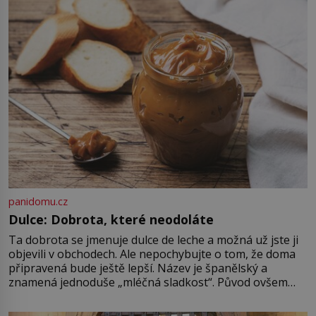
(1911–1979) či Heinrich Himmler
(1900–1945) zná každý, o koho se
historie jen otřela. Jenže […]
panidomu.cz
Dulce: Dobrota, které neodoláte
Ta dobrota se jmenuje dulce de leche a možná už jste ji
objevili v obchodech. Ale nepochybujte o tom, že doma
připravená bude ještě lepší. Název je španělský a
znamená jednoduše „mléčná sladkost“. Původ ovšem
není úplně jednoznačný, o autorství této receptury se
pře hned několik latinskoamerických zemí a k tomu