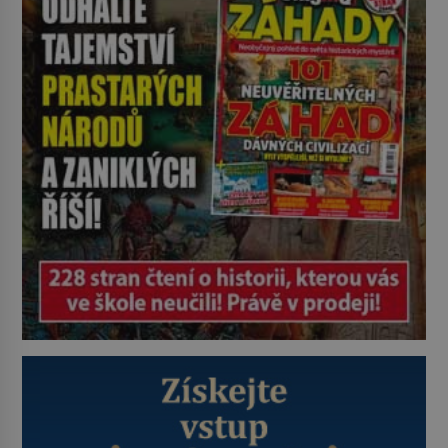
nadiktuje adresu „jeho kamaráda“.
Strážníci ho dopraví zpět do
udaného bytu. Oním „kamarádem“
je ovšem jeden z nejslavnějších
vrahů, Jeffrey Dahmer (1960–1994).
Je 27. května 1991. […]