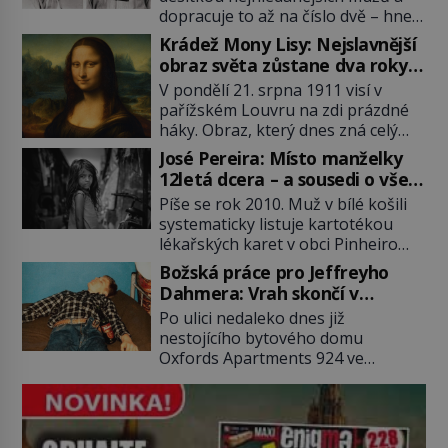
dopracuje to až na číslo dvě – hned
po Usámovi bin Ládinovi (1957–
Krádež Mony Lisy: Nejslavnější
2011). To je James „Whitey“ Bulger
obraz světa zůstane dva roky
(1929–2018) viněný ze spoluúčasti
nezvěstný
V pondělí 21. srpna 1911 visí v
na 19 vraždách, vydírání a lichvy. A
pařížském Louvru na zdi prázdné
samozřejmě, krom toho je ještě
háky. Obraz, který dnes zná celý
drogový dealer, který neváhá
svět, je pryč. Zpočátku si nikdo
odstranit z cesty všechny práskače,
José Pereira: Místo manželky
nemyslí, že jde o krádež.
zatímco […]
12letá dcera – a sousedi o všem
Zaměstnanci jsou přesvědčeni, že
vědí!
Píše se rok 2010. Muž v bílé košili
Mona Lisa je jen v restaurátorské
systematicky listuje kartotékou
dílně nebo u fotografa. Když se
lékařských karet v obci Pinheiro
ukáže pravda, propukne jeden z
ležící asi 20 kilometrů od farmy s
největších honů na zloděje v […]
Božská práce pro Jeffreyho
podivínským majitelem. Něco tu
Dahmera: Vrah skončí v
nesedí. Ledaže… Ledaže by ta
tratolišti krve ve vězeňských
Po ulici nedaleko dnes již
mladá dívka z farmy byla ne
umývárnách
nestojícího bytového domu
manželkou, ale dcerou – a všechny
Oxfords Apartments 924 ve
ty děti byly zplozené v incestu. Na
wisconsinském Milwaukee se
sociálním odboru jednoho z […]
potácí zcela zmatený 14letý
Konerak Sinthasomphone. Když ho
zastaví policejní hlídka, ochable jí