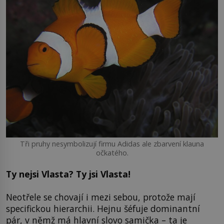
Tři pruhy nesymbolizují firmu Adidas ale zbarvení klauna
očkatého.
Ty nejsi Vlasta? Ty jsi Vlasta!
Neotřele se chovají i mezi sebou, protože mají
specifickou hierarchii. Hejnu šéfuje dominantní
pár, v němž má hlavní slovo samička – ta je