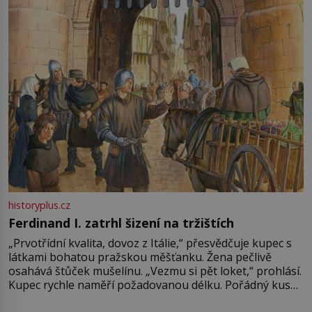
Francie, kde se traduje,
historyplus.cz
Ferdinand I. zatrhl šizení na tržištích
„Prvotřídní kvalita, dovoz z Itálie,“ přesvědčuje kupec s
látkami bohatou pražskou měšťanku. Žena pečlivě
osahává štůček mušelínu. „Vezmu si pět loket,“ prohlásí.
Kupec rychle naměří požadovanou délku. Pořádný kus
mu přitom zůstane za prsty… „Na šaty ho bude málo,