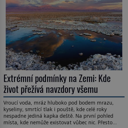
Většina lidí vnímá rákos jen jako obyčejnou kulisu
letního koupání. Stačí se však podívat […]
Extrémní podmínky na Zemi: Kde
život přežívá navzdory všemu
Vroucí voda, mráz hluboko pod bodem mrazu,
kyseliny, smrtící tlak i pouště, kde celé roky
nespadne jediná kapka deště. Na první pohled
místa, kde nemůže existovat vůbec nic. Přesto