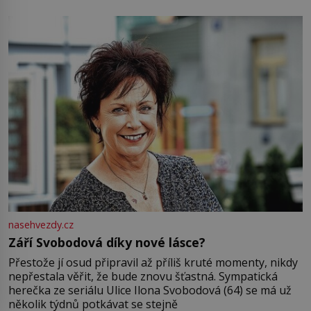
pamatuji, tak jsme s Mirkem byli zamilovaní mnohem víc.
Jsme spolu moc rádi Tehdy byla jiná doba, když
nasehvezdy.cz
Září Svobodová díky nové lásce?
Přestože jí osud připravil až příliš kruté momenty, nikdy
nepřestala věřit, že bude znovu šťastná. Sympatická
herečka ze seriálu Ulice Ilona Svobodová (64) se má už
několik týdnů potkávat se stejně