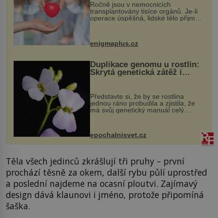
Ročně jsou v nemocnicích
transplantovány tisíce orgánů. Je-li
operace úspěšná, lidské tělo přijme
darovaný orgán za své a pacient
může vést plnohodnotný život. Ale co
když při transplantaci nepřijímám...
enigmaplus.cz
Duplikace genomu u rostlin:
Skrytá genetická zátěž i
evoluční výhoda
Představte si, že by se rostlina
jednou ráno probudila a zjistila, že
má svůj genetický manuál celý
dvakrát. Přesně to se občas v
přírodě stane – a podle nového
výzkumu to může být pro druhy
epochalnisvet.cz
vstupenka...
Těla všech jedinců zkrášlují tři pruhy – první
prochází těsně za okem, další rybu půlí uprostřed
a poslední najdeme na ocasní ploutvi. Zajímavý
design dává klaunovi i jméno, protože připomíná
šaška.