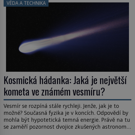
právě tady vědci objevují organismy, které
VĚDA A TECHNIKA
posouvají hranice života. Každý nový nález mění
naše představy o tom, co všechno dokáže příroda a
napovídá, kde bychom jednou […]
Kosmická hádanka: Jaká je největší
kometa ve známém vesmíru?
Vesmír se rozpíná stále rychleji. Jenže, jak je to
možné? Současná fyzika je v koncích. Odpovědí by
mohla být hypotetická temná energie. Právě na tu
se zaměří pozornost dvojice zkušených astronomů.
Namísto ní ale objeví něco mnohem