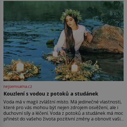
milostpaní. Stačí jenom na sukni,“ zhodnotí švadlena
množství růžového mušelínu. „Ošidili vás, podívejte.“
Vezme do ruky dřevěnou
nejsemsama.cz
Kouzlení s vodou z potoků a studánek
Voda má v magii zvláštní místo. Má jedinečné vlastnosti,
které pro vás mohou být nejen zdrojem osvěžení, ale i
duchovní síly a léčení. Voda z potoků a studánek má moc
přinést do vašeho života pozitivní změny a obnovit vaši
energii. Využitím těchto přírodních zdrojů v magii