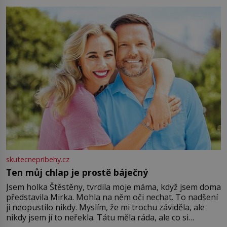
můžete obohatit své rituály a přinést do svého života
větší harmonii a klid. Je důležité
skutecnepribehy.cz
Ten můj chlap je prostě báječný
Jsem holka Štěstěny, tvrdila moje máma, když jsem doma
představila Mirka. Mohla na něm oči nechat. To nadšení
ji neopustilo nikdy. Myslím, že mi trochu záviděla, ale
nikdy jsem jí to neřekla. Tátu měla ráda, ale co si