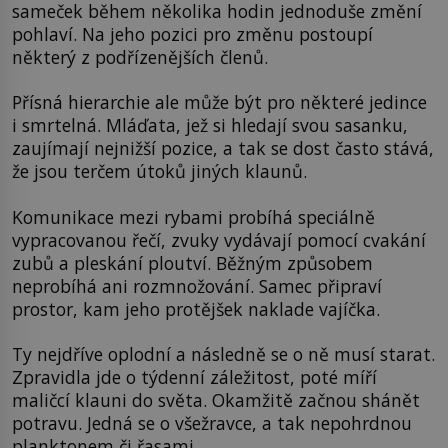
sameček během několika hodin jednoduše změní
pohlaví. Na jeho pozici pro změnu postoupí
některý z podřízenějších členů.
Přísná hierarchie ale může být pro některé jedince
i smrtelná. Mláďata, jež si hledají svou sasanku,
zaujímají nejnižší pozice, a tak se dost často stává,
že jsou terčem útoků jiných klaunů.
Komunikace mezi rybami probíhá speciálně
vypracovanou řečí, zvuky vydávají pomocí cvakání
zubů a pleskání ploutví. Běžným způsobem
neprobíhá ani rozmnožování. Samec připraví
prostor, kam jeho protějšek naklade vajíčka.
Ty nejdříve oplodní a následně se o ně musí starat.
Zpravidla jde o týdenní záležitost, poté míří
maličcí klauni do světa. Okamžitě začnou shánět
potravu. Jedná se o všežravce, a tak nepohrdnou
planktonem či řasami.