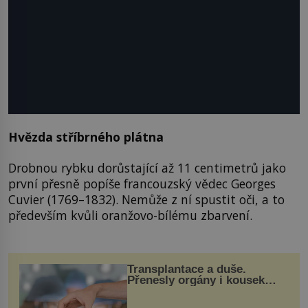
Hvězda stříbrného plátna
Drobnou rybku dorůstající až 11 centimetrů jako
první přesně popíše francouzský vědec Georges
Cuvier (1769–1832). Nemůže z ní spustit oči, a to
především kvůli oranžovo-bílému zbarvení.
Transplantace a duše.
Přenesly orgány i kousek
osobnosti dárce?