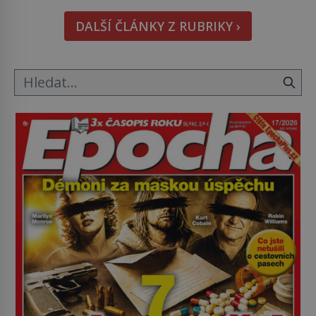
hmatatelnějšího. Naprosto rekordní kometu!
DALŠÍ ČLÁNKY Z RUBRIKY ›
Astronomové Pedro Bernardinelli a Gary Bernstein
mravenčí prací zkoumají archivní snímky v rámci
Průzkumu temné energie […]