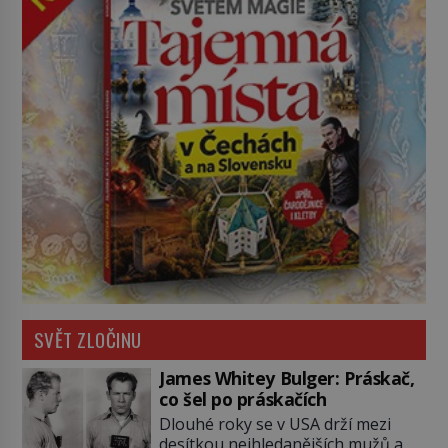
SVĚT ZLOČINU
James Whitey Bulger: Práskač,
co šel po práskačích
Dlouhé roky se v USA drží mezi
desítkou nejhledanějších mužů a