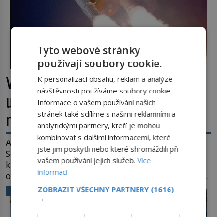
Tyto webové stránky
používají soubory cookie.
Výbuch, muzeum a promenáda v
K personalizaci obsahu, reklam a analýze
návštěvnosti používáme soubory cookie.
ulicích. Pět osudů nejslavnějších
Informace o vašem používání našich
raketoplánů
stránek také sdílíme s našimi reklamními a
analytickými partnery, kteří je mohou
kombinovat s dalšími informacemi, které
Ani zima nezkazí přítomným slavnostní okamžik.
jste jim poskytli nebo které shromáždili při
Se slunečními brýlemi hledí na startující raketu,
vašem používání jejich služeb.
Více
která má do vesmíru vynést kromě posádky také
informací
obyčejnou učitelku. Po několika sekundách všem
ztuhnou úsměvy, stroj totiž exploduje. Jejich
ZOBRAZIT VŠECHNY PARTNERY
(1616)
VĚDA A TECHNIKA
konstrukce není z levného kraje, daňové
→
poplatníky stojí miliardy dolarů. Na druhou stranu