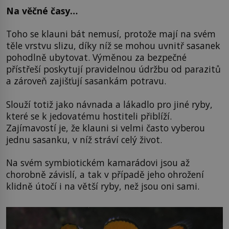
Na věčné časy…
Toho se klauni bát nemusí, protože mají na svém
těle vrstvu slizu, díky níž se mohou uvnitř sasanek
pohodlně ubytovat. Výměnou za bezpečné
přístřeší poskytují pravidelnou údržbu od parazitů
a zároveň zajišťují sasankám potravu.
Slouží totiž jako návnada a lákadlo pro jiné ryby,
které se k jedovatému hostiteli přiblíží.
Zajímavostí je, že klauni si velmi často vyberou
jednu sasanku, v níž stráví celý život.
Na svém symbiotickém kamarádovi jsou až
chorobně závislí, a tak v případě jeho ohrožení
klidně útočí i na větší ryby, než jsou oni sami.