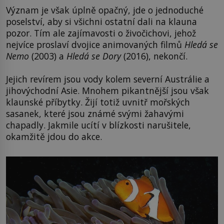
Význam je však úplně opačný, jde o jednoduché
poselství, aby si všichni ostatní dali na klauna
pozor. Tím ale zajímavosti o živočichovi, jehož
nejvíce proslaví dvojice animovaných filmů
Hledá se
Nemo
(2003) a
Hledá se Dory
(2016), nekončí.
Jejich revírem jsou vody kolem severní Austrálie a
jihovýchodní Asie. Mnohem pikantnější jsou však
klaunské příbytky. Žijí totiž uvnitř mořských
sasanek, které jsou známé svými žahavými
chapadly. Jakmile ucítí v blízkosti narušitele,
okamžitě jdou do akce.