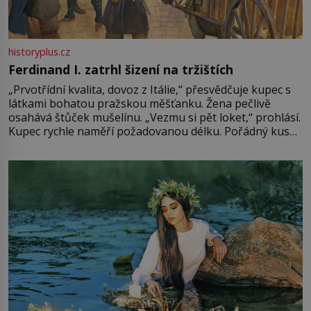
historyplus.cz
Ferdinand I. zatrhl šizení na tržištích
„Prvotřídní kvalita, dovoz z Itálie,“ přesvědčuje kupec s
látkami bohatou pražskou měšťanku. Žena pečlivě
osahává štůček mušelínu. „Vezmu si pět loket,“ prohlásí.
Kupec rychle naměří požadovanou délku. Pořádný kus
mu přitom zůstane za prsty… „Na šaty ho bude málo,
milostpaní. Stačí jenom na sukni,“ zhodnotí švadlena
množství růžového mušelínu. „Ošidili vás, podívejte.“
Vezme do ruky dřevěnou