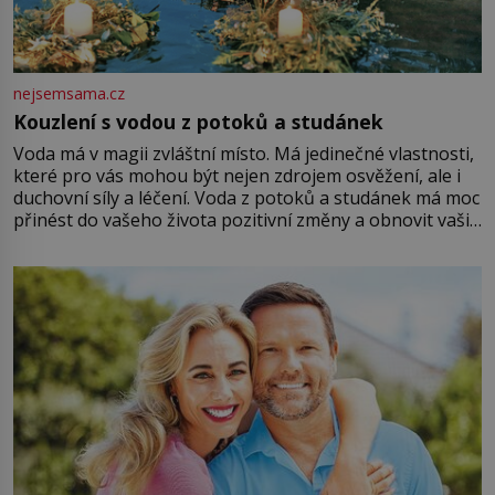
nejsemsama.cz
Kouzlení s vodou z potoků a studánek
Voda má v magii zvláštní místo. Má jedinečné vlastnosti,
které pro vás mohou být nejen zdrojem osvěžení, ale i
duchovní síly a léčení. Voda z potoků a studánek má moc
přinést do vašeho života pozitivní změny a obnovit vaši
energii. Využitím těchto přírodních zdrojů v magii
můžete obohatit své rituály a přinést do svého života
větší harmonii a klid. Je důležité