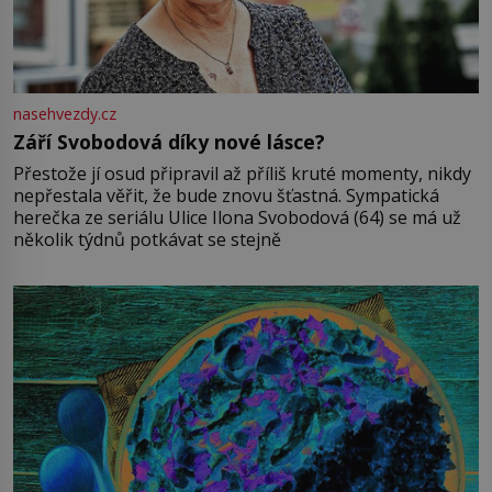
nasehvezdy.cz
Září Svobodová díky nové lásce?
Přestože jí osud připravil až příliš kruté momenty, nikdy
nepřestala věřit, že bude znovu šťastná. Sympatická
herečka ze seriálu Ulice Ilona Svobodová (64) se má už
několik týdnů potkávat se stejně