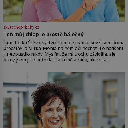
skutecnepribehy.cz
Ten můj chlap je prostě báječný
Jsem holka Štěstěny, tvrdila moje máma, když jsem doma
představila Mirka. Mohla na něm oči nechat. To nadšení
ji neopustilo nikdy. Myslím, že mi trochu záviděla, ale
nikdy jsem jí to neřekla. Tátu měla ráda, ale co si
pamatuji, tak jsme s Mirkem byli zamilovaní mnohem víc.
Jsme spolu moc rádi Tehdy byla jiná doba, když