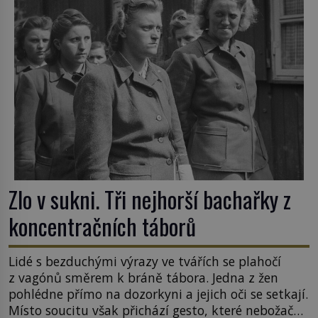
Zlo v sukni. Tři nejhorší bachařky z
koncentračních táborů
Lidé s bezduchými výrazy ve tvářích se plahočí
z vagónů směrem k bráně tábora. Jedna z žen
pohlédne přímo na dozorkyni a jejich oči se setkají.
Místo soucitu však přichází gesto, které nebožačku