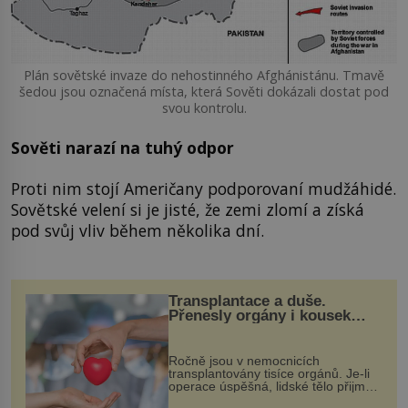
Plán sovětské invaze do nehostinného Afghánistánu. Tmavě
šedou jsou označená místa, která Sověti dokázali dostat pod
svou kontrolu.
Sověti narazí na tuhý odpor
Proti nim stojí Američany podporovaní mudžáhidé.
Sovětské velení si je jisté, že zemi zlomí a získá
pod svůj vliv během několika dní.
Transplantace a duše.
Přenesly orgány i kousek
osobnosti dárce?
Ročně jsou v nemocnicích
transplantovány tisíce orgánů. Je-li
operace úspěšná, lidské tělo přijme
darovaný orgán za své a pacient