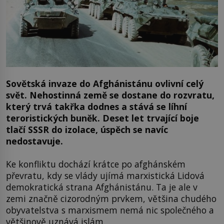
Sovětská invaze do Afghánistánu ovlivní celý
svět. Nehostinná země se dostane do rozvratu,
který trvá takřka dodnes a stává se líhní
teroristických buněk. Deset let trvající boje
tlačí SSSR do izolace, úspěch se navíc
nedostavuje.
Ke konfliktu dochází krátce po afghánském
převratu, kdy se vlády ujímá marxistická Lidová
demokratická strana Afghánistánu. Ta je ale v
zemi značně cizorodným prvkem, většina chudého
obyvatelstva s marxismem nemá nic společného a
většinově uznává islám.