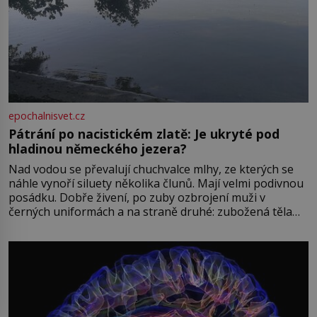
epochalnisvet.cz
Pátrání po nacistickém zlatě: Je ukryté pod
hladinou německého jezera?
Nad vodou se převalují chuchvalce mlhy, ze kterých se
náhle vynoří siluety několika člunů. Mají velmi podivnou
posádku. Dobře živení, po zuby ozbrojení muži v
černých uniformách a na straně druhé: zubožená těla
oblečená v chatrných vězeňských hadrech. Co tato
přízračná scéna znamená? Je jaro roku 1945, druhá
světová válka se chýlí ke konci. Jezero Stolpsee