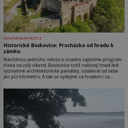
epochanacestach.cz
Historické Boskovice: Procházka od hradu k
zámku
Návštěvou jednoho města si snadno zajistíme program
třeba na celý víkend. Boskovice totiž nabízejí hned dvě
významné architektonické památky, vzdálené od sebe
jen půl kilometru. A tak se vydejme za hradem i za
zámkem do krásné jihomoravské krajiny. Trhová osada
Boskovice na okraji Drahanské vrchoviny vznikla někdy
ve13. století, a už v roce 1313 kronikáři zaznamenali