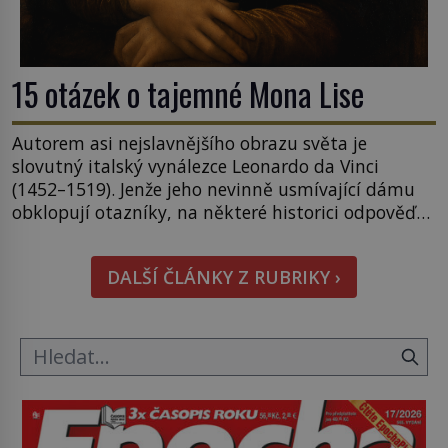
15 otázek o tajemné Mona Lise
Autorem asi nejslavnějšího obrazu světa je
slovutný italský vynálezce Leonardo da Vinci
(1452–1519). Jenže jeho nevinně usmívající dámu
obklopují otazníky, na některé historici odpověď
objeví, jiné zůstanou nezodpovězené. Kam si ji
pověsil Napoleon? Samotný císař Napoleon
DALŠÍ ČLÁNKY Z RUBRIKY ›
Bonaparte (1769–1821) má pro malbu slabost, a
tak si ji ještě jako první konzul přemístí do své
ložnice v Tuilerisjkém […]