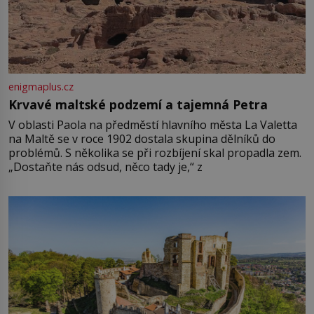
enigmaplus.cz
Krvavé maltské podzemí a tajemná Petra
V oblasti Paola na předměstí hlavního města La Valetta
na Maltě se v roce 1902 dostala skupina dělníků do
problémů. S několika se při rozbíjení skal propadla zem.
„Dostaňte nás odsud, něco tady je,“ z