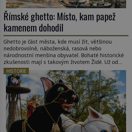
Římské ghetto: Místo, kam papež
kamenem dohodil
Ghetto je část města, kde musí žít, většinou
nedobrovolně, náboženská, rasová nebo
národnostní menšina obyvatel. Bohaté historické
zkušenosti mají s takovým životem Židé. Už od
středověku jsou totiž v každou chvíli nuceni v
HISTORIE
nějakém žít. Mezi ty nejslavnější patří i římské
ghetto založené v roce 1555. Pokud jde o vztah
k Židům, nemá se Řím čím chlubit. […]