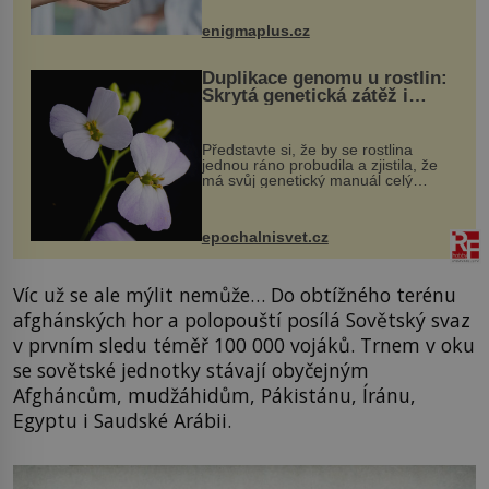
může vést plnohodnotný život. Ale co
když při transplantaci nepřijímám...
enigmaplus.cz
Duplikace genomu u rostlin:
Skrytá genetická zátěž i
evoluční výhoda
Představte si, že by se rostlina
jednou ráno probudila a zjistila, že
má svůj genetický manuál celý
dvakrát. Přesně to se občas v
přírodě stane – a podle nového
výzkumu to může být pro druhy
epochalnisvet.cz
vstupenka...
Víc už se ale mýlit nemůže… Do obtížného terénu
afghánských hor a polopouští posílá Sovětský svaz
v prvním sledu téměř 100 000 vojáků. Trnem v oku
se sovětské jednotky stávají obyčejným
Afgháncům, mudžáhidům, Pákistánu, Íránu,
Egyptu i Saudské Arábii.