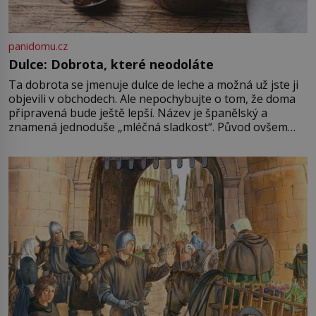
panidomu.cz
Dulce: Dobrota, které neodoláte
Ta dobrota se jmenuje dulce de leche a možná už jste ji
objevili v obchodech. Ale nepochybujte o tom, že doma
připravená bude ještě lepší. Název je španělský a
znamená jednoduše „mléčná sladkost“. Původ ovšem
není úplně jednoznačný, o autorství této receptury se
pře hned několik latinskoamerických zemí a k tomu
Francie, kde se traduje,