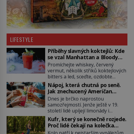
LIFESTYLE
Příběhy slavných koktejlů: Kde
se vzal Manhattan a Bloody
Mary?
Promíchejte whiskey, červený
vermut, několik střiků koktejlových
bitters a led, sceďte, ozdobte
koktejlovou třešinkou a tadá…
Nápoj, která chutná po seně.
Manhattan je tu! A pokud to má být
Jak znechucený Američan
skutečně on, dejte si pozor, ať
vymyslel brčko
Dnes je brčko naprostou
místo klasické americké rye
samozřejmostí. Jenže ještě v 19.
whiskey či klidně bourbonu
století lidé upíjejí limonády i
nepoužijete skotskou whisku. Co
koktejly dutými stébly žita nebo
se stane? Inu, koktejl bude stále
Kufr, který se konečně rozjede.
žitné slámy. Fungují sice dobře,
skvělý, ale už to nebude
Proč lidé čekají na kolečka
mají ale jednu nepříjemnou
Manhattan ale […]
téměř pět tisíc let?
Kolo patří k nejstarším vynálezům