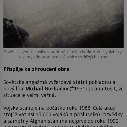
Sověti si svou techniku v podobě tanků a helikoptér „vyplýtvaly“
v zemi, kde proti nim stálo více rozličných stran.
Přispěje ke zhroucení obra
Sovětské angažmá vyčerpává státní pokladnu a
nový lídr
Michail Gorbačov
(*1931) začíná tušit, že
situace je velmi vážná.
Vojska stahuje na počátku roku 1988. Celá akce
stojí život asi 15 000 vojáků a příslušníků rozvědky
a samotný Afghánistán má nejprve do roku 1992