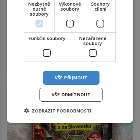
Nezbytně
Výkonové
Soubory
nutné
soubory
cílení
soubory
PROLISTOVAT ČASOPIS
Funkční soubory
Nezařazené
reklama
soubory
VŠE PŘIJMOUT
VŠE ODMÍTNOUT
ZOBRAZIT PODROBNOSTI