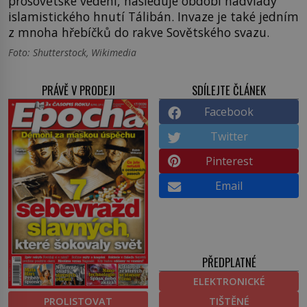
prosovětské vedení, následuje období nadvlády
islamistického hnutí Tálibán. Invaze je také jedním
z mnoha hřebíčků do rakve Sovětského svazu.
Foto: Shutterstock, Wikimedia
PRÁVĚ V PRODEJI
SDÍLEJTE ČLÁNEK
Facebook
Twitter
Pinterest
Email
PŘEDPLATNÉ
ELEKTRONICKÉ
PROLISTOVAT
TIŠTĚNÉ