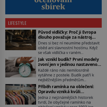
LIFESTYLE
Původ vidličky: Proč ji Evropa
dlouho považuje za nástroj
samotného satana?
Dnes si bez ní neumíme představit
oběd ani slavnostní hostinu. Když
se však vidlička v raném
středověku objevuje na evropských
Jak vznikl budík? První modely
stolech, vzbuzuje pohoršení,
zvoní jen v jedinou nastavenou
posměch i strach. Mnozí duchovní ji
hodinu
Každé ráno nás nemilosrdně
označují za projev pýchy a
vytáhne z postele. Budík patří k
zbytečného přepychu, někteří
nejběžnějším předmětům
dokonce za nástroj ďábla. Trvá
domácnosti, jeho cesta k dnešní
téměř sedm století, než se z
Příběh ramínka na oblečení:
podobě je ale překvapivě dlouhá.
opovrhovaného předmětu stává
Opravdu vzniká kvůli
První lidé se probouzejí podle
nepostradatelná součást stolování.
zapomenutému kabátu?
Jedna z nejznámějších historek
slunce, kohoutů nebo kostelních
První […]
tvrdí, že obyčejné ramínko na
zvonů. Když se konečně objeví