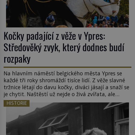
Kočky padající z věže v Ypres:
Středověký zvyk, který dodnes budí
rozpaky
Na hlavním náměstí belgického města Ypres se
každé tři roky shromáždí tisíce lidí. Z věže slavné
tržnice létají do davu kočky, diváci jásají a snaží se
je chytit. Naštěstí už nejde o živá zvířata, ale
jenom o plyšové suvenýry. Kdysi to ale bylo jinak.
HISTORIE
Tato veselá podívaná připomíná jeden z
nejpodivnějších a zároveň nejkrutějších zvyků […]