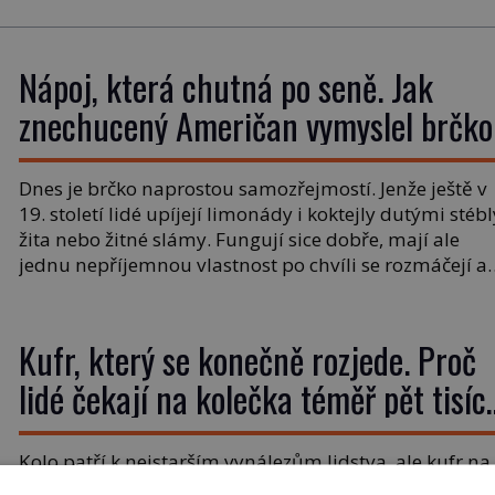
Nápoj, která chutná po seně. Jak
znechucený Američan vymyslel brčko
Dnes je brčko naprostou samozřejmostí. Jenže ještě v
19. století lidé upíjejí limonády i koktejly dutými stébl
žita nebo žitné slámy. Fungují sice dobře, mají ale
jednu nepříjemnou vlastnost po chvíli se rozmáčejí a
nápoji dodávají travnatou příchuť. Právě tahle drobn
nepříjemnost přivede amerického výrobce cigaretový
náustků k nápadu, který změní způsob pití po celém
Kufr, který se konečně rozjede. Proč
[…]
lidé čekají na kolečka téměř pět tisíc
let?
Kolo patří k nejstarším vynálezům lidstva, ale kufr na
kolečkách se objevuje až ve 20. století. Po tisíce let lidé