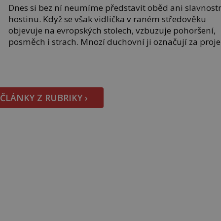
Dnes si bez ní neumíme představit oběd ani slavnost
hostinu. Když se však vidlička v raném středověku
objevuje na evropských stolech, vzbuzuje pohoršení,
posměch i strach. Mnozí duchovní ji označují za proj
pýchy a zbytečného přepychu, někteří dokonce za
nástroj ďábla. Trvá téměř sedm století, než se z
opovrhovaného předmětu stává nepostradatelná
součást stolování. První […]
 ČLÁNKY Z RUBRIKY ›