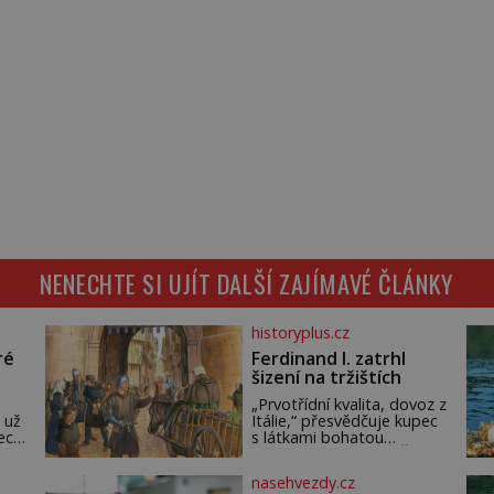
NENECHTE SI UJÍT DALŠÍ ZAJÍMAVÉ ČLÁNKY
historyplus.cz
ré
Ferdinand I. zatrhl
šizení na tržištích
„Prvotřídní kvalita, dovoz z
 už
Itálie,“ přesvědčuje kupec
ech.
s látkami bohatou
m,
pražskou měšťanku. Žena
ude
pečlivě osahává štůček
nasehvezdy.cz
mušelínu. „Vezmu si pět