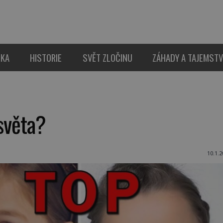
IKA
HISTORIE
SVĚT ZLOČINU
ZÁHADY A TAJEMSTV
 světa?
10.1.2