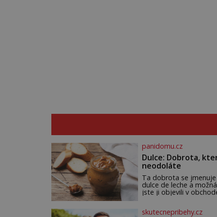
panidomu.cz
Dulce: Dobrota, kte
neodoláte
Ta dobrota se jmenuje
dulce de leche a možná
jste ji objevili v obchod
Ale nepochybujte o to
že doma připravená b
skutecnepribehy.cz
ještě lepší. Název je