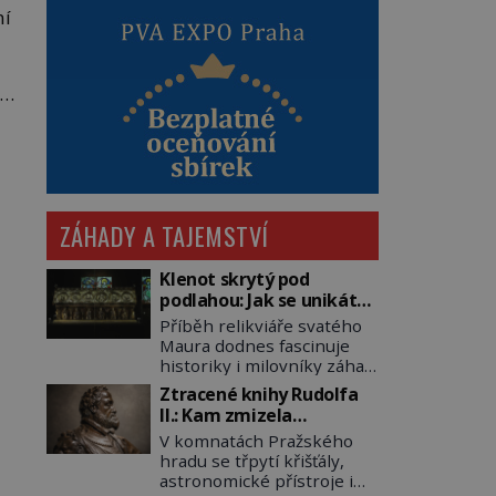
ní
ev
ZÁHADY A TAJEMSTVÍ
Klenot skrytý pod
podlahou: Jak se unikátní
románský poklad dostal
Příběh relikviáře svatého
do zapadlého Bečova?
Maura dodnes fascinuje
historiky i milovníky záhad
po celém světě. Tato
Ztracené knihy Rudolfa
románská zlatnická
II.: Kam zmizela
památka ze 13. století je
nejzáhadnější knihovna
V komnatách Pražského
po českých korunovačních
Evropy?
hradu se třpytí křišťály,
klenotech druhým
astronomické přístroje i
nejcennějším movitým