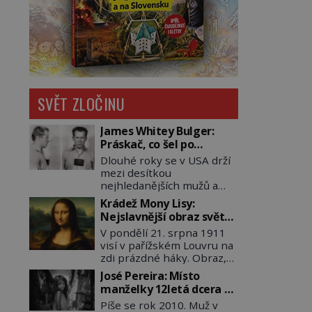
SVĚT ZLOČINU
James Whitey Bulger:
Práskač, co šel po
práskačích
Dlouhé roky se v USA drží
mezi desítkou
nejhledanějších mužů a
dopracuje to až na číslo
Krádež Mony Lisy:
dvě – hned po Usámovi bin
Nejslavnější obraz světa
Ládinovi (1957–2011). To je
zůstane dva roky
V pondělí 21. srpna 1911
James „Whitey“ Bulger
nezvěstný
visí v pařížském Louvru na
(1929–2018) viněný ze
zdi prázdné háky. Obraz,
spoluúčasti na 19
který dnes zná celý svět, je
vraždách, vydírání a lichvy.
José Pereira: Místo
pryč. Zpočátku si nikdo
A samozřejmě, krom toho
manželky 12letá dcera –
nemyslí, že jde o krádež.
je ještě drogový dealer,
a sousedi o všem vědí!
Píše se rok 2010. Muž v
Zaměstnanci jsou
který neváhá odstranit z