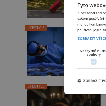
Tyto webové
K personalizaci o
vašem používání na
mohou kombinovat 
LIFESTYLE
používání jejich s
ZOBRAZIT VŠE
Nezbytně nutn
soubory
ZOBRAZIT P
LIFESTYLE