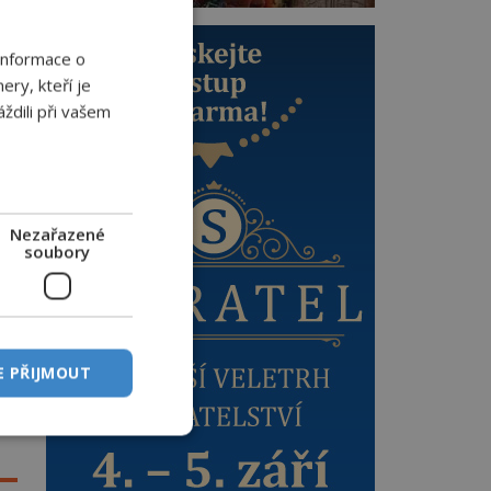
Informace o
ery, kteří je
ždili při vašem
Nezařazené
soubory
ré
y
E PŘIJMOUT