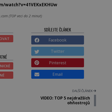
com/watch?v=41VEKxEKHUw
.com (TOP veci do 2 minut)
SDÍLEJTE ČLÁNEK
TOVAT
Facebook
Twitter
ATNÉ
Pinterest
NICKÉ
Email
ĚNÉ
DALŠÍ ČLÁNEK
VIDEO: TOP 5 nejdražších
ohňostrojů