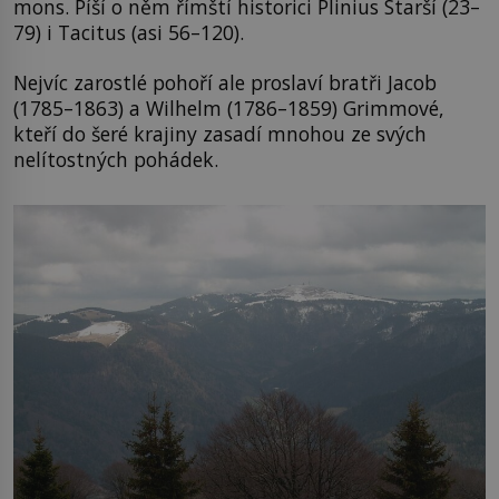
mons. Píší o něm římští historici Plinius Starší (23–
79) i Tacitus (asi 56–120).
Nejvíc zarostlé pohoří ale proslaví bratři Jacob
(1785–1863) a Wilhelm (1786–1859) Grimmové,
kteří do šeré krajiny zasadí mnohou ze svých
nelítostných pohádek.