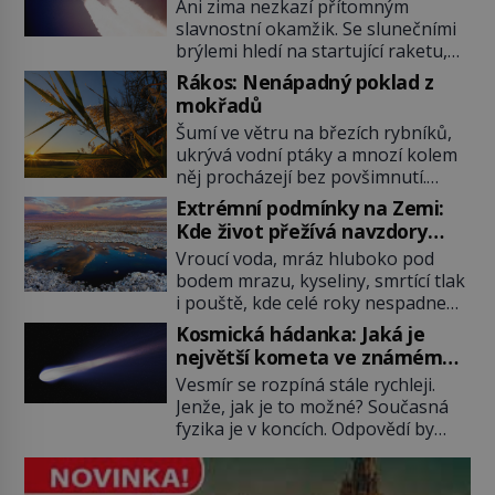
nejslavnějších raketoplánů
Ani zima nezkazí přítomným
slavnostní okamžik. Se slunečními
brýlemi hledí na startující raketu,
která má do vesmíru vynést kromě
Rákos: Nenápadný poklad z
posádky také obyčejnou učitelku.
mokřadů
Po několika sekundách všem
Šumí ve větru na březích rybníků,
ztuhnou úsměvy, stroj totiž
ukrývá vodní ptáky a mnozí kolem
exploduje. Jejich konstrukce není
něj procházejí bez povšimnutí.
z levného kraje, daňové poplatníky
Přesto právě rákos pomáhal stavět
stojí miliardy dolarů. Na druhou
Extrémní podmínky na Zemi:
domy, vyrábět lodě, zapisovat první
stranu zvládnou jen představitelné
Kde život přežívá navzdory
texty a inspiroval řadu pověstí.
věci. Na malé kousky Název:
všemu
Vroucí voda, mráz hluboko pod
Tato skromná, ale užitečná
Columbia První […]
bodem mrazu, kyseliny, smrtící tlak
rostlina provází člověka už tisíce
i pouště, kde celé roky nespadne
let. Většina lidí vnímá rákos jen jako
jediná kapka deště. Na první
obyčejnou kulisu letního koupání.
Kosmická hádanka: Jaká je
pohled místa, kde nemůže
Stačí se však podívat […]
největší kometa ve známém
existovat vůbec nic. Přesto právě
vesmíru?
Vesmír se rozpíná stále rychleji.
tady vědci objevují organismy,
Jenže, jak je to možné? Současná
které posouvají hranice života.
fyzika je v koncích. Odpovědí by
Každý nový nález mění naše
mohla být hypotetická temná
představy o tom, co všechno
energie. Právě na tu se zaměří
dokáže příroda a napovídá, kde
pozornost dvojice zkušených