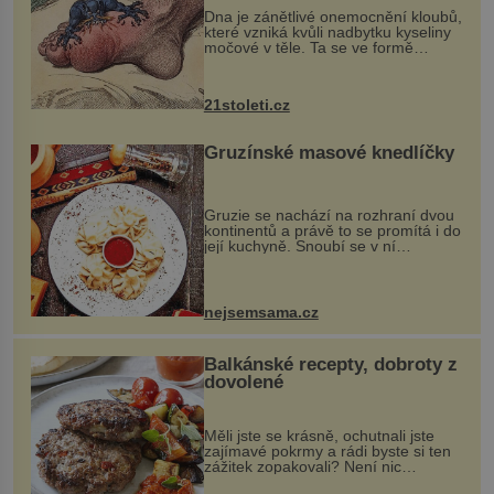
Dna je zánětlivé onemocnění kloubů,
které vzniká kvůli nadbytku kyseliny
močové v těle. Ta se ve formě
krystalků ukládá v blízkosti kloubů,
nejčastěji přitom postihuje palce na
nohou, a způsobuje bole...
21stoleti.cz
Gruzínské masové knedlíčky
Gruzie se nachází na rozhraní dvou
kontinentů a právě to se promítá i do
její kuchyně. Snoubí se v ní
evropské a asijské chutě a díky tomu
vznikají rozmanité a chuťově bohaté
pokrmy, které rozhodně st...
nejsemsama.cz
Balkánské recepty, dobroty z
dovolené
Měli jste se krásně, ochutnali jste
zajímavé pokrmy a rádi byste si ten
zážitek zopakovali? Není nic
snazšího. Pljeskavica (10 porcí)