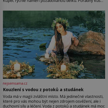
Kupec rychle naměří požadovanou délku. Pořádný kus
mu přitom zůstane za prsty… „Na šaty ho bude málo,
milostpaní. Stačí jenom na sukni,“ zhodnotí švadlena
množství růžového mušelínu. „Ošidili vás, podívejte.“
Vezme do ruky dřevěnou
nejsemsama.cz
Kouzlení s vodou z potoků a studánek
Voda má v magii zvláštní místo. Má jedinečné vlastnosti,
které pro vás mohou být nejen zdrojem osvěžení, ale i
duchovní síly a léčení. Voda z potoků a studánek má moc