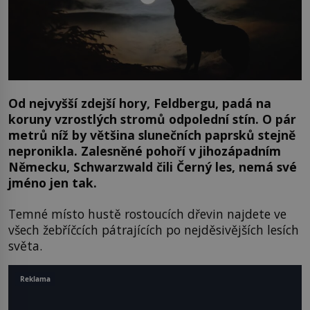
Od nejvyšší zdejší hory, Feldbergu, padá na
koruny vzrostlých stromů odpolední stín. O pár
metrů níž by většina slunečních paprsků stejně
nepronikla. Zalesněné pohoří v jihozápadním
Německu, Schwarzwald čili Černý les, nemá své
jméno jen tak.
Temné místo hustě rostoucích dřevin najdete ve
všech žebříčcích pátrajících po nejděsivějších lesích
světa.
Reklama