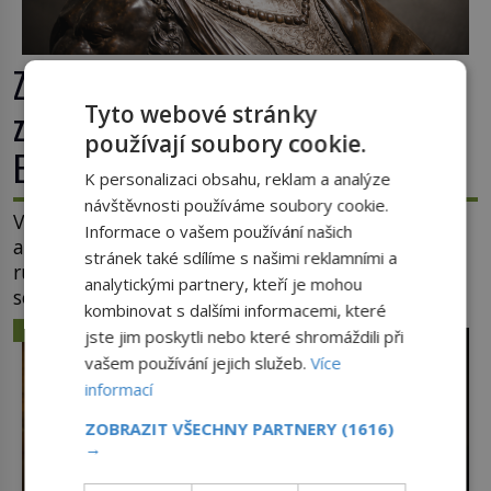
Ztracené knihy Rudolfa II.: Kam
Tyto webové stránky
zmizela nejzáhadnější knihovna
používají soubory cookie.
Evropy?
K personalizaci obsahu, reklam a analýze
návštěvnosti používáme soubory cookie.
V komnatách Pražského hradu se třpytí křišťály,
Informace o vašem používání našich
astronomické přístroje i podivné alchymistické
stránek také sdílíme s našimi reklamními a
rukopisy. Císař Rudolf II. shromažďuje vše, co
analytickými partnery, kteří je mohou
souvisí s tajemstvím přírody, hvězd i lidského
kombinovat s dalšími informacemi, které
poznání. Jenže po jeho smrti se jeho slavné sbírky
ZÁHADY A TAJEMSTVÍ
jste jim poskytli nebo které shromáždili při
začínají rozpadat a část z nich mizí navždy. Kdo
vašem používání jejich služeb.
Více
odnesl nejvzácnější knihy? A existují ještě někde
informací
zapomenuté rukopisy, které nikdo […]
ZOBRAZIT VŠECHNY PARTNERY
(1616)
→