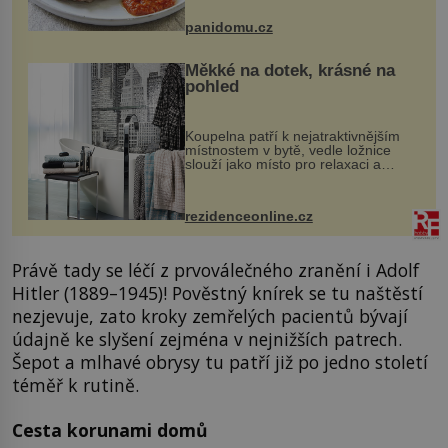
Možná jste ji ochutnali na dovolené v
bývalé Jugoslávii, lze ji vi...
panidomu.cz
Měkké na dotek, krásné na
pohled
Koupelna patří k nejatraktivnějším
místnostem v bytě, vedle ložnice
slouží jako místo pro relaxaci a
odpočinek. Koupelnový textil –
ručníky, osušky a koberečky –
mohou jako mávnutím kouzelného
rezidenceonline.cz
proutku...
Právě tady se léčí z prvoválečného zranění i Adolf
Hitler (1889–1945)! Pověstný knírek se tu naštěstí
nezjevuje, zato kroky zemřelých pacientů bývají
údajně ke slyšení zejména v nejnižších patrech.
Šepot a mlhavé obrysy tu patří již po jedno století
téměř k rutině.
Cesta korunami domů