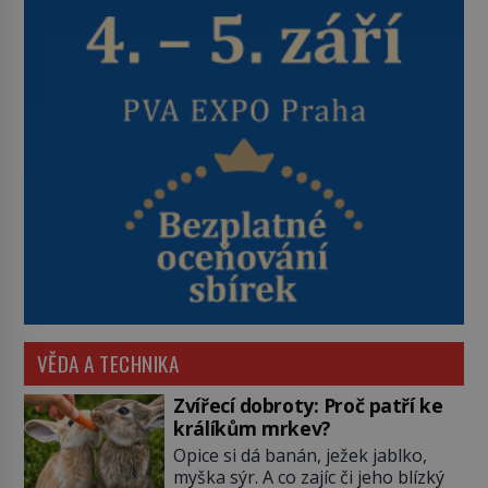
VĚDA A TECHNIKA
Zvířecí dobroty: Proč patří ke
králíkům mrkev?
Opice si dá banán, ježek jablko,
myška sýr. A co zajíc či jeho blízký