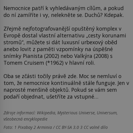
Nemocnice patří k vyhledávaným cílům, a pokud
do ní zamíříte i vy, nelekněte se. Duchů? Kdepak.
Zřejmě nejfotografovanější opuštěný komplex v
Evropě dostal vlastní alternativu „cesty korunami
stromů“, můžete si dát luxusní urbexový oběd
anebo lovit z paměti vzpomínky na úspěšné
snímky Pianista (2002) nebo Valkýra (2008) s
Tomem Cruisem (*1962) v hlavní roli.
Oba se zčásti točily právě zde. Moc se nemluví o
tom, že nemocnice kontinuálně stále funguje. Jen v
naprosté menšině objektů. Pokud se vám sem
podaří objednat, ušetříte za vstupné…
Zdroje informací:
Wikipedia, Mysterious Universe, Universum,
všeobecná encyklopedie
Foto: 1 Pixabay 2 Arminia / CC BY-SA 3.0 3 CC volné dílo