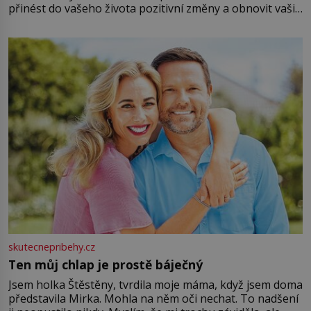
přinést do vašeho života pozitivní změny a obnovit vaši
energii. Využitím těchto přírodních zdrojů v magii
můžete obohatit své rituály a přinést do svého života
větší harmonii a klid. Je důležité
skutecnepribehy.cz
Ten můj chlap je prostě báječný
Jsem holka Štěstěny, tvrdila moje máma, když jsem doma
představila Mirka. Mohla na něm oči nechat. To nadšení