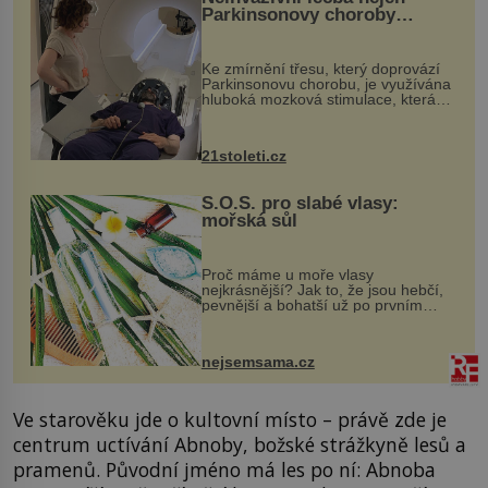
Parkinsonovy choroby
pomocí ultrazvukové
„helmy“
Ke zmírnění třesu, který doprovází
Parkinsonovu chorobu, je využívána
hluboká mozková stimulace, která
však vyžaduje vysoce invazivní
zákrok. Ultrazvuk zase není vhodný
k dostatečně přesnému zacílení ...
21stoleti.cz
S.O.S. pro slabé vlasy:
mořská sůl
Proč máme u moře vlasy
nejkrásnější? Jak to, že jsou hebčí,
pevnější a bohatší už po prvním
vykoupání? Protože sůl obsažená v
mořské vodě má blahodárný vliv.
Nejen na tělo a pokožku, ale i na
nejsemsama.cz
vlasy. ...
Ve starověku jde o kultovní místo – právě zde je
centrum uctívání Abnoby, božské strážkyně lesů a
pramenů. Původní jméno má les po ní: Abnoba