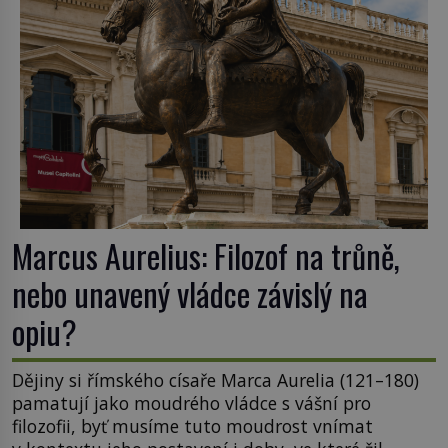
Marcus Aurelius: Filozof na trůně,
nebo unavený vládce závislý na
opiu?
Dějiny si římského císaře Marca Aurelia (121–180)
pamatují jako moudrého vládce s vášní pro
filozofii, byť musíme tuto moudrost vnímat