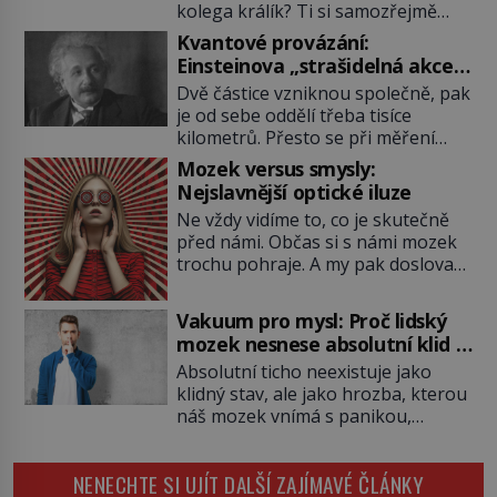
kolega králík? Ti si samozřejmě
pochutnají na mrkvi! Proč jsou
Kvantové provázání:
podobné představy o potravě
Einsteinova „strašidelná akce
zvířat často spíš mýty? Pokud máte
na dálku“ dál mate i fascinuje
Dvě částice vzniknou společně, pak
doma králíka, mrkev mu dát
vědce
je od sebe oddělí třeba tisíce
můžete. A nejspíš mu i bude
kilometrů. Přesto se při měření
chutnat, ovšem měl by ji mít jen
chovají, jako by mezi nimi
jako občasný pamlsek. […]
Mozek versus smysly:
existovalo neviditelné pouto. Albert
Nejslavnější optické iluze
Einstein tomu s jistou dávkou
Ne vždy vidíme to, co je skutečně
ironie říká „strašidelná akce na
před námi. Občas si s námi mozek
dálku“ a dlouhá desetiletí věří, že
trochu pohraje. A my pak doslova
musí existovat jednodušší
nevěříme vlastním očím! Jak
vysvětlení. Moderní experimenty
vznikají ty nejpodivnější optické
však ukazují, že kvantový svět
Vakuum pro mysl: Proč lidský
iluze? Soustřeď se na to hlavní!
funguje jinak, než […]
mozek nesnese absolutní klid a
TROXLERŮV EFEKT Náš mozek
začne si vymýšlet horory
Absolutní ticho neexistuje jako
zvládne zpracovat hodně informací.
klidný stav, ale jako hrozba, kterou
Všechny na světě ale nikoliv, musí
náš mozek vnímá s panikou,
si vybírat! Jak to dělá? Když se […]
protože bez vnějších podnětů
začne okamžitě produkovat vlastní
NENECHTE SI UJÍT DALŠÍ ZAJÍMAVÉ ČLÁNKY
děsivé iluze. Představte si místnost,