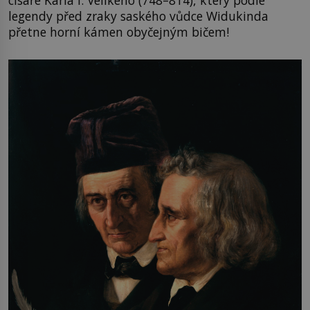
legendy před zraky saského vůdce Widukinda
přetne horní kámen obyčejným bičem!