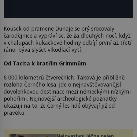
Kousek od pramene Dunaje se prý srocovaly
čarodějnice a vypráví se, že za dlouhých nocí, když
v chalupách kukačkové hodiny odbíjí první až třetí
ráno, bývá slyšet vlkodlačí vytí.
Od Tacita k bratřím Grimmům
6 000 kilometrů čtverečních. Taková je přibližně
rozloha Černého lesa. Jde o nejnavštěvovanější
dovolenkovou destinace mezi německými nízkými
pohořími. Nejnovější archeologické poznatky
ukazují na to, že Černý les lidé obývají již od
pravěku.
Neinvazivní léčba nejen