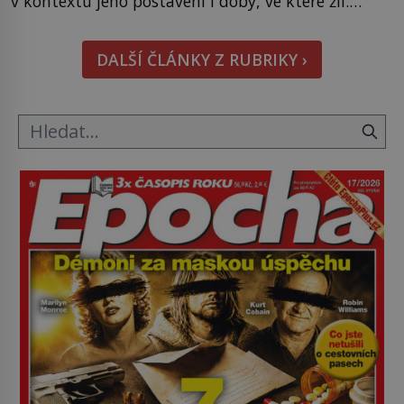
v kontextu jeho postavení i doby, ve které žil.
Máme však nyní rozbít tuto obecně přijímanou
pravdu na padrť a prohlásit, že to byl jen životem
DALŠÍ ČLÁNKY Z RUBRIKY ›
unavený a drogou ovládaný muž? Marcus Aurelius
byl zastáncem stoicismu, učení, […]