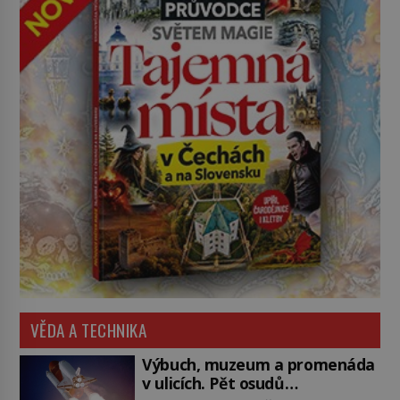
VĚDA A TECHNIKA
Výbuch, muzeum a promenáda
v ulicích. Pět osudů