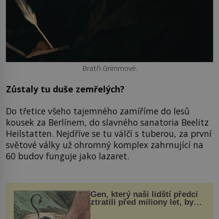
Bratři Grimmové.
Zůstaly tu duše zemřelých?
Do třetice všeho tajemného zamíříme do lesů
kousek za Berlínem, do slavného sanatoria Beelitz
Heilstatten. Nejdříve se tu válčí s tuberou, za první
světové války už ohromný komplex zahrnující na
60 budov funguje jako lazaret.
Gen, který naši lidští předci
ztratili před miliony let, by
mohl pomoci s léčbou
„nemoci králů“