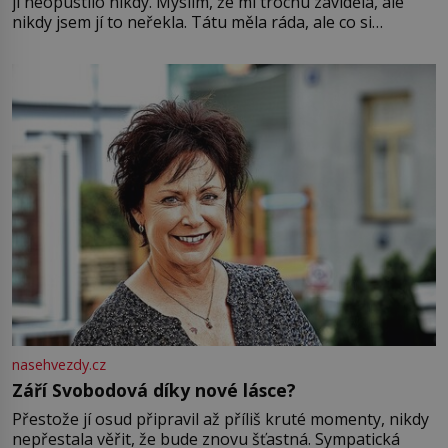
ji neopustilo nikdy. Myslím, že mi trochu záviděla, ale
nikdy jsem jí to neřekla. Tátu měla ráda, ale co si
pamatuji, tak jsme s Mirkem byli zamilovaní mnohem víc.
Jsme spolu moc rádi Tehdy byla jiná doba, když
nasehvezdy.cz
Září Svobodová díky nové lásce?
Přestože jí osud připravil až příliš kruté momenty, nikdy
nepřestala věřit, že bude znovu šťastná. Sympatická