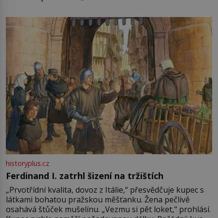
není úplně jednoznačný, o autorství této receptury se
pře hned několik latinskoamerických zemí a k tomu
Francie, kde se traduje,
historyplus.cz
Ferdinand I. zatrhl šizení na tržištích
„Prvotřídní kvalita, dovoz z Itálie,“ přesvědčuje kupec s
látkami bohatou pražskou měšťanku. Žena pečlivě
osahává štůček mušelínu. „Vezmu si pět loket,“ prohlásí.