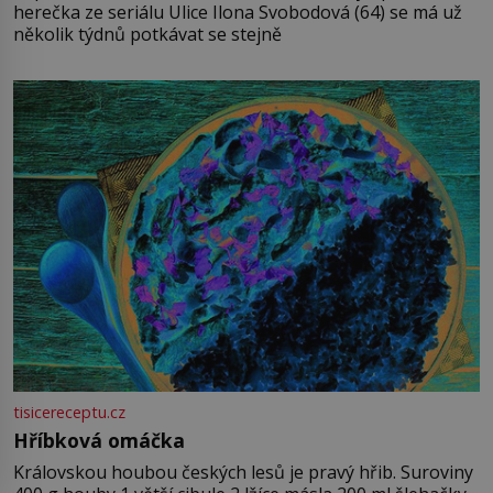
herečka ze seriálu Ulice Ilona Svobodová (64) se má už
několik týdnů potkávat se stejně
tisicereceptu.cz
Hříbková omáčka
Královskou houbou českých lesů je pravý hřib. Suroviny