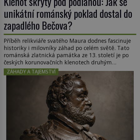
Klenot skrytý pod podlahou: Jak se
unikátní románský poklad dostal do
zapadlého Bečova?
Příběh relikviáře svatého Maura dodnes fascinuje
historiky i milovníky záhad po celém světě. Tato
románská zlatnická památka ze 13. století je po
českých korunovačních klenotech druhým
nejcennějším movitým majetkem v České
ZÁHADY A TAJEMSTVÍ
republice. Přestože byl klenot v roce 1985 po
dramatickém pátrání kriminalistů úspěšně
nalezen, jeho minulost stále obestírá hustá mlha.
Otázky, jak přesně se tato […]