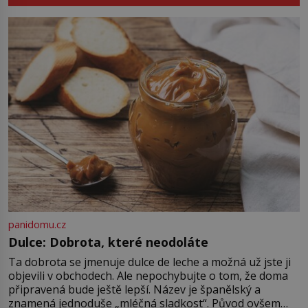
kde zmizí veškerý šum světa. Žádné
auta, žádný šepot, nic. Místo
vytoužené oázy klidu však
okamžitě nastoupí hluboké
znepokojení. Lidská mysl je totiž
evolučně nastavena na neustálý
[…]
panidomu.cz
Dulce: Dobrota, které neodoláte
Ta dobrota se jmenuje dulce de leche a možná už jste ji
objevili v obchodech. Ale nepochybujte o tom, že doma
připravená bude ještě lepší. Název je španělský a
znamená jednoduše „mléčná sladkost“. Původ ovšem