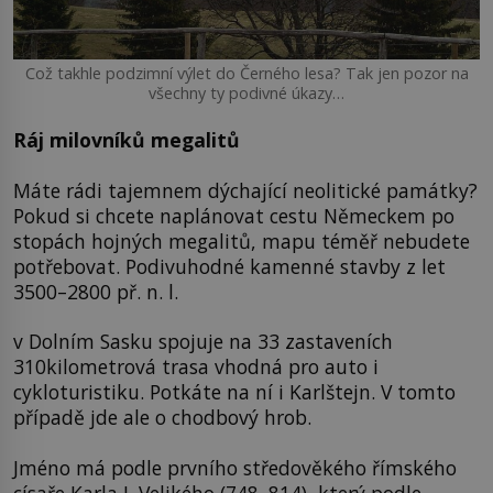
Což takhle podzimní výlet do Černého lesa? Tak jen pozor na
všechny ty podivné úkazy…
Ráj milovníků megalitů
Máte rádi tajemnem dýchající neolitické památky?
Pokud si chcete naplánovat cestu Německem po
stopách hojných megalitů, mapu téměř nebudete
potřebovat. Podivuhodné kamenné stavby z let
3500–2800 př. n. l.
v Dolním Sasku spojuje na 33 zastaveních
310kilometrová trasa vhodná pro auto i
cykloturistiku. Potkáte na ní i Karlštejn. V tomto
případě jde ale o chodbový hrob.
Jméno má podle prvního středověkého římského
císaře Karla I. Velikého (748–814), který podle