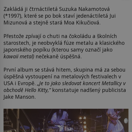
Zakládá ji čtrnáctiletá Suzuka Nakamotová
(*1997), které se po bok staví jedenáctiletá Jui
Mizunová a stejně stará Moa Kikučiová.
Přestože zpívají o chuti na čokoládu a školních
starostech, je neobvyklá fúze metalu a klasického
japonského popíku (kterou samy označí jako
kawaii metal)
nečekaně úspěšná.
První album se stává hitem, skupina má za sebou
úspěšná vystoupení na metalových festivalech v
USA i Evropě.
„Je to jako sledovat koncert Metallicy v
obchodě Hello Kitty,“
konstatuje nadšený publicista
Jake Manson.