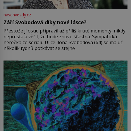
nasehvezdy.cz
Září Svobodová díky nové lásce?
Přestože jí osud připravil až příliš kruté momenty, nikdy
nepřestala věřit, že bude znovu šťastná. Sympatická
herečka ze seriálu Ulice Ilona Svobodová (64) se má už
několik týdnů potkávat se stejně