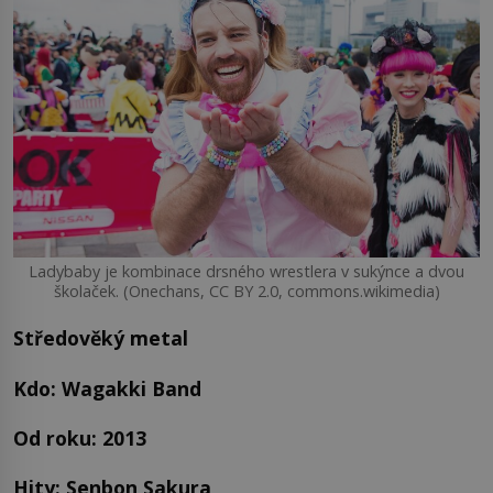
Ladybaby je kombinace drsného wrestlera v sukýnce a dvou
školaček. (Onechans, CC BY 2.0, commons.wikimedia)
Středověký metal
Kdo: Wagakki Band
Od roku: 2013
Hity: Senbon Sakura