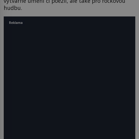
výtvarné umění či poezii, ale také pro rockovou
hudbu.
Reklama