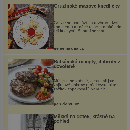
Gruzínské masové knedlíčky
Gruzie se nachází na rozhraní dvou
kontinentů a právě to se promítá i do
její kuchyně. Snoubí se v ní
evropské a asijské chutě a díky tomu
vznikají rozmanité a chuťově bohaté
pokrmy, které rozhodně st...
nejsemsama.cz
Balkánské recepty, dobroty z
dovolené
Měli jste se krásně, ochutnali jste
zajímavé pokrmy a rádi byste si ten
zážitek zopakovali? Není nic
snazšího. Pljeskavica (10 porcí)
Možná jste ji ochutnali na dovolené v
bývalé Jugoslávii, lze ji vi...
panidomu.cz
Měkké na dotek, krásné na
pohled