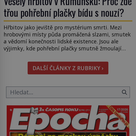
Veselý hřbitov v Rumunsku: Proč zde
třou pohřební plačky bídu s nouzí?
Hřbitov jako jeviště pro mystérium smrti. Mezi
hrobovými místy půda promáčená slzami, smutek
a vědomí konečnosti lidské existence. Jsou ale
výjimky, kde pohřební plačky smutně žmoulají
kapesníky nikoli při smutečním obřadu, ale při
pohledu na výši vyměřené podpory
DALŠÍ ČLÁNKY Z RUBRIKY ›
v nezaměstnanosti. Kam vás pozveme? Unikátní
hřbitov, který si vysloužil název „Veselý“, najdeme
v rumunské vesnici Sapanta, nedaleko hranic […]