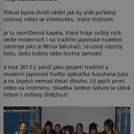
Pokud byste chtěli vědět jak by zněl pořádný
rockový nářez ve středověku, máte možnost.
Je tu osmičlenná kapela, která hraje svižný rock
vedle moderních i na tradiční japonské hudební
nástroje jako je flétna šakuhači, strunný nástroj
koto, taiko bubny nebo loutna šamisen.
V roce 2013 ji založí jako spojení tradiční a
moderní japonské hudby zpěvačka Suzuhana Juko
a na úspěch nemusí čekat dlouho. Už jejich první
video na internetu, skladba
Senbon Sakura
se stává
hitem s miliony shlédnutí.