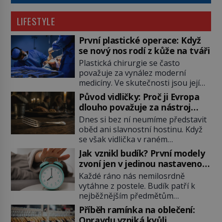
LIFESTYLE
První plastické operace: Když
se nový nos rodí z kůže na tváři
Plastická chirurgie se často
považuje za vynález moderní
medicíny. Ve skutečnosti jsou její
kořeny staré více než dva a půl
Původ vidličky: Proč ji Evropa
tisíce let. V dobách, kdy ještě
dlouho považuje za nástroj
neexistují antibiotika ani anestezie,
samotného satana?
Dnes si bez ní neumíme představit
se odvážní lékaři pokoušejí vracet
oběd ani slavnostní hostinu. Když
lidem tváře znetvořené válkou,
se však vidlička v raném
tresty nebo nehodami. Jejich
středověku objevuje na evropských
metody jsou překvapivě
Jak vznikl budík? První modely
stolech, vzbuzuje pohoršení,
promyšlené a některé principy
zvoní jen v jedinou nastavenou
posměch i strach. Mnozí duchovní ji
používají chirurgové dodnes. Úplně
hodinu
Každé ráno nás nemilosrdně
označují za projev pýchy a
první […]
vytáhne z postele. Budík patří k
zbytečného přepychu, někteří
nejběžnějším předmětům
dokonce za nástroj ďábla. Trvá
domácnosti, jeho cesta k dnešní
téměř sedm století, než se z
Příběh ramínka na oblečení:
podobě je ale překvapivě dlouhá.
opovrhovaného předmětu stává
Opravdu vzniká kvůli