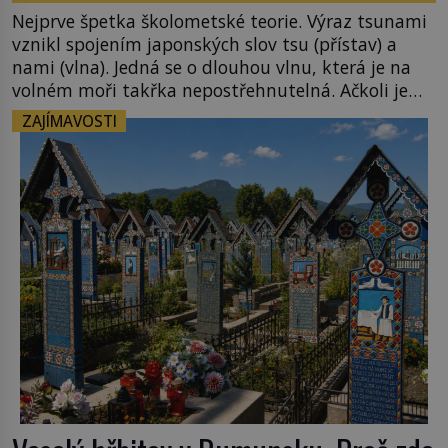
Nejprve špetka školometské teorie. Výraz tsunami
vznikl spojením japonských slov tsu (přístav) a
nami (vlna). Jedná se o dlouhou vlnu, která je na
volném moři takřka nepostřehnutelná. Ačkoli je
vlnová délka tsunami i 300 kilometrů, výška vlny
ZAJÍMAVOSTI
na volném moři je maximálně 1,5 metru. Máme se
podobné obří vlny obávat i v Evropě? Vznik
tsunami si […]