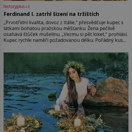
historyplus.cz
Ferdinand I. zatrhl šizení na tržištích
„Prvotřídní kvalita, dovoz z Itálie,“ přesvědčuje kupec s
látkami bohatou pražskou měšťanku. Žena pečlivě
osahává štůček mušelínu. „Vezmu si pět loket,“ prohlásí.
Kupec rychle naměří požadovanou délku. Pořádný kus
mu přitom zůstane za prsty… „Na šaty ho bude málo,
milostpaní. Stačí jenom na sukni,“ zhodnotí švadlena
množství růžového mušelínu. „Ošidili vás, podívejte.“
Vezme do ruky dřevěnou