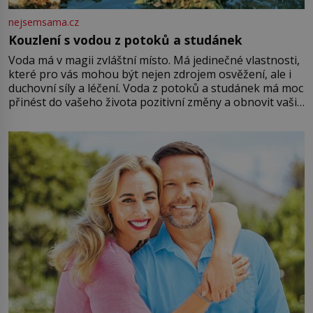
nejsemsama.cz
Kouzlení s vodou z potoků a studánek
Voda má v magii zvláštní místo. Má jedinečné vlastnosti,
které pro vás mohou být nejen zdrojem osvěžení, ale i
duchovní síly a léčení. Voda z potoků a studánek má moc
přinést do vašeho života pozitivní změny a obnovit vaši
energii. Využitím těchto přírodních zdrojů v magii
můžete obohatit své rituály a přinést do svého života
větší harmonii a klid. Je důležité