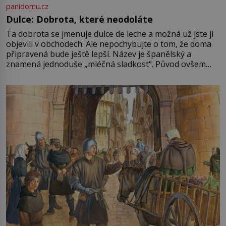
panidomu.cz
Dulce: Dobrota, které neodoláte
Ta dobrota se jmenuje dulce de leche a možná už jste ji
objevili v obchodech. Ale nepochybujte o tom, že doma
připravená bude ještě lepší. Název je španělský a
znamená jednoduše „mléčná sladkost“. Původ ovšem
není úplně jednoznačný, o autorství této receptury se
pře hned několik latinskoamerických zemí a k tomu
Francie, kde se traduje,