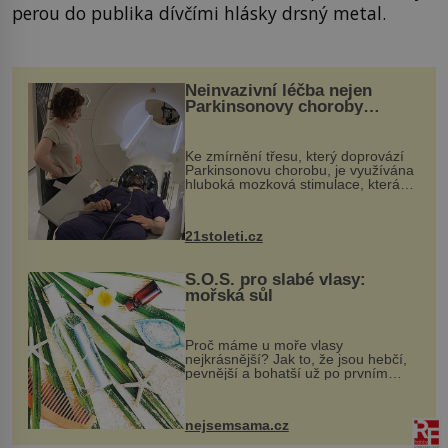
perou do publika dívčími hlásky drsný metal.
Neinvazivní léčba nejen
Parkinsonovy choroby
pomocí ultrazvukové
„helmy“
Ke zmírnění třesu, který doprovází
Parkinsonovu chorobu, je využívána
hluboká mozková stimulace, která
však vyžaduje vysoce invazivní
zákrok. Ultrazvuk zase není vhodný
k dostatečně přesnému zacílení ...
21stoleti.cz
S.O.S. pro slabé vlasy:
mořská sůl
Proč máme u moře vlasy
nejkrásnější? Jak to, že jsou hebčí,
pevnější a bohatší už po prvním
vykoupání? Protože sůl obsažená v
mořské vodě má blahodárný vliv.
Nejen na tělo a pokožku, ale i na
nejsemsama.cz
vlasy. ...