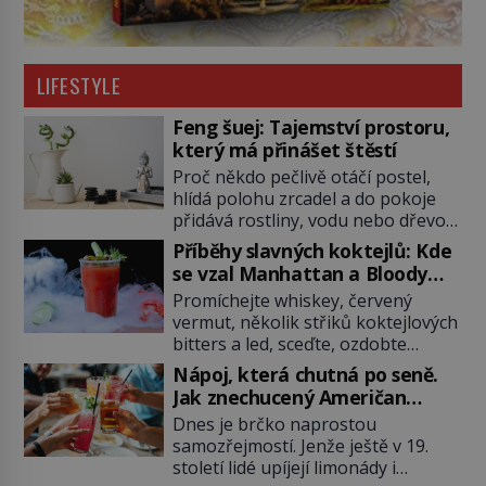
LIFESTYLE
Feng šuej: Tajemství prostoru,
který má přinášet štěstí
Proč někdo pečlivě otáčí postel,
hlídá polohu zrcadel a do pokoje
přidává rostliny, vodu nebo dřevo?
Feng šuej tvrdí, že domov není jen
Příběhy slavných koktejlů: Kde
soubor zdí a nábytku. Je to prostor,
se vzal Manhattan a Bloody
kterým proudí energie čchi a jeho
Mary?
Promíchejte whiskey, červený
uspořádání může ovlivňovat, jak se
vermut, několik střiků koktejlových
v něm člověk cítí. Feng šuej má
bitters a led, sceďte, ozdobte
kořeny ve staré Číně a jeho historie
koktejlovou třešinkou a tadá…
[…]
Nápoj, která chutná po seně.
Manhattan je tu! A pokud to má být
Jak znechucený Američan
skutečně on, dejte si pozor, ať
vymyslel brčko
Dnes je brčko naprostou
místo klasické americké rye
samozřejmostí. Jenže ještě v 19.
whiskey či klidně bourbonu
století lidé upíjejí limonády i
nepoužijete skotskou whisku. Co