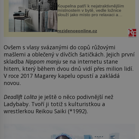
Koupelna patří k nejatraktivnějším
místnostem v bytě, vedle ložnice
slouží jako místo pro relaxaci a
odpočinek. Koupelnový textil –
ručníky, osušky a koberečky –
mohou jako mávnutím kouzelného
rezidenceonline.cz
proutku...
Ovšem s vlasy svázanými do copů růžovými
mašlemi a oblečený v dívčích šatičkách. Jejich první
skladba
Nippom manju
se na internetu stane
hitem, který během dvou dnů vidí přes milion lidí.
V roce 2017 Magarey kapelu opustí a zakládá
novou.
Deadlift Lolita
je ještě o něco podivnější než
Ladybaby. Tvoří ji totiž s kulturistkou a
wrestlerkou Reikou Saiki (*1992).