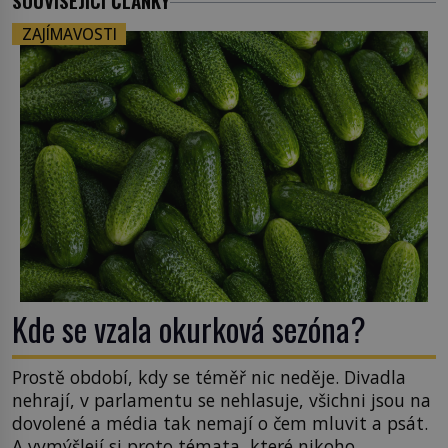
SOUVISEJÍCÍ ČLÁNKY
ZAJÍMAVOSTI
Kde se vzala okurková sezóna?
Prostě období, kdy se téměř nic neděje. Divadla
nehrají, v parlamentu se nehlasuje, všichni jsou na
dovolené a média tak nemají o čem mluvit a psát.
A vymýšlejí si proto témata, které nikoho