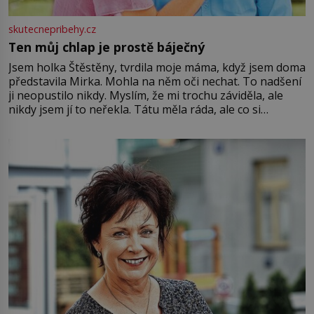
skutecnepribehy.cz
Ten můj chlap je prostě báječný
Jsem holka Štěstěny, tvrdila moje máma, když jsem doma
představila Mirka. Mohla na něm oči nechat. To nadšení
ji neopustilo nikdy. Myslím, že mi trochu záviděla, ale
nikdy jsem jí to neřekla. Tátu měla ráda, ale co si
pamatuji, tak jsme s Mirkem byli zamilovaní mnohem víc.
Jsme spolu moc rádi Tehdy byla jiná doba, když