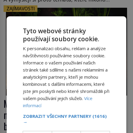
nezajímají. Proč je však ona letní doba spojovaná
ZAJÍMAVOSTI
zrovna s okurkami? Okurkovou sezónu známe už
od poloviny 19. století, ovšem jako Češi […]
Tyto webové stránky
používají soubory cookie.
K personalizaci obsahu, reklam a analýze
návštěvnosti používáme soubory cookie.
Informace o vašem používání našich
stránek také sdílíme s našimi reklamními a
analytickými partnery, kteří je mohou
kombinovat s dalšími informacemi, které
jste jim poskytli nebo které shromáždili při
vašem používání jejich služeb.
Více
Mrkev není jen oranžová. Její
informací
neuvěřitelný příběh začíná fialovou
ZOBRAZIT VŠECHNY PARTNERY
(1616)
→
barvou