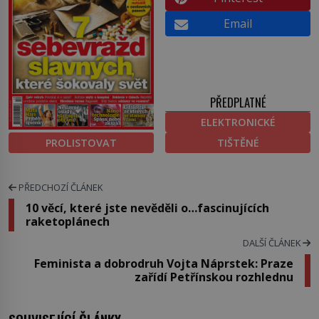
Email
PŘEDPLATNÉ
ELEKTRONICKÉ
PROLISTOVAT
TIŠTĚNÉ
PŘEDCHOZÍ ČLÁNEK
10 věcí, které jste nevěděli o…fascinujících
raketoplánech
DALŠÍ ČLÁNEK
Feminista a dobrodruh Vojta Náprstek: Praze
zařídí Petřínskou rozhlednu