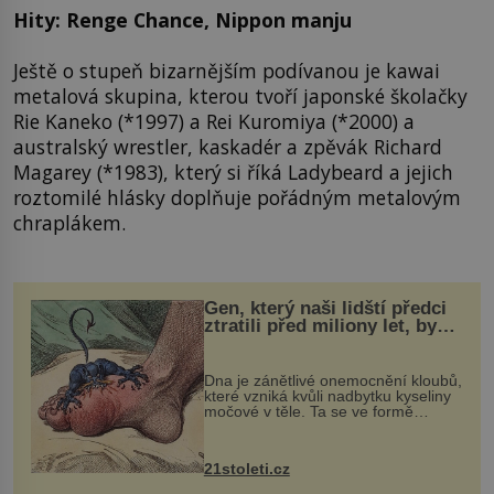
Hity: Renge Chance, Nippon manju
Ještě o stupeň bizarnějším podívanou je kawai
metalová skupina, kterou tvoří japonské školačky
Rie Kaneko (*1997) a Rei Kuromiya (*2000) a
australský wrestler, kaskadér a zpěvák Richard
Magarey (*1983), který si říká Ladybeard a jejich
roztomilé hlásky doplňuje pořádným metalovým
chraplákem.
Gen, který naši lidští předci
ztratili před miliony let, by
mohl pomoci s léčbou
„nemoci králů“
Dna je zánětlivé onemocnění kloubů,
které vzniká kvůli nadbytku kyseliny
močové v těle. Ta se ve formě
krystalků ukládá v blízkosti kloubů,
nejčastěji přitom postihuje palce na
nohou, a způsobuje bole...
21stoleti.cz