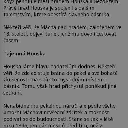
když pendluje mezi hradem Houska a Bezdězem.
Právě hrad Houska je spojen i s dalším
tajemstvím, které obestírá slavného básníka.
Někteří věří, že Mácha nad hradem, založeném ve
13. století, objeví tunel, jenž mu dovolí cestovat
časem!
Tajemná Houska
Houska láme hlavu badatelům dodnes. Někteří
věří, že zde existuje brána do pekel a své bohaté
zkušenosti má s tímto mystickým místem i
básník. Tomu však hrad přichystá poněkud jiné
setkání.
Nenabídne mu pekelnou náruč, ale podle všeho
umožní Máchovi nevšední zážitek a možnost
podívat se do budoucnosti. Stane se tak v létě
roku 1836, jen pár měsíců před tím, než v