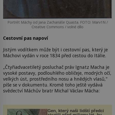
Portrét Máchy od Jana Zachariáše Quasta. FOTO: Marv1N /
Creative Commons / volné dílo
Cestovní pas napoví
Jistým vodítkem může být i cestovní pas, který je
Máchovi vydán v roce 1834 před cestou do Itálie.
„Čtyřiadvacetiletý posluchač práv Ignatz Macha je
vysoké postavy, podlouhlého obličeje, modrých očí,
velkých úst, prostředního nosu a hnědých vlasů,“
píše se v dokumentu. Kromě toho ještě vydává
svědectví Máchův bratr Michal Václav Mácha:
Gen, který naši lidští předci
ztratili před miliony let, by