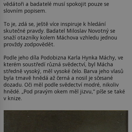
vědátoři a badatelé musí spokojit pouze se
slovním popisem.
To je, zdá se, ještě více inspiruje k hledání
skutečné pravdy. Badatel Miloslav Novotný se
snaží otazníky kolem Máchova vzhledu jednou
provždy zodpovědět.
Podle jeho díla Podobizna Karla Hynka Máchy, ve
kterém soustředí různá svědectví, byl Mácha
středně vysoký, měl vysoké čelo. Barva jeho vlasů
byla tmavě hnědá až černá a nosil je sčesané
dozadu. Oči měl podle svědectví modré, nikoliv
hnědé. „Pod pravým okem měl jizvu,“ píše se také
v knize.