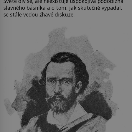
Světe div se, ale neexistuje uspokojivá podobizna
slavného básníka a o tom, jak skutečně vypadal,
se stále vedou žhavé diskuze.