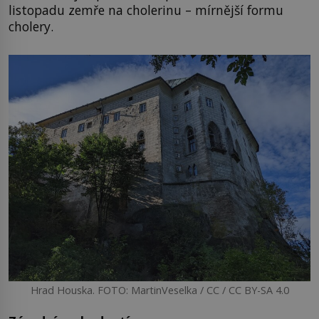
listopadu zemře na cholerinu – mírnější formu
cholery.
Hrad Houska. FOTO: MartinVeselka / CC / CC BY-SA 4.0