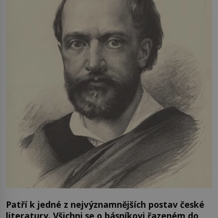
Patří k jedné z nejvýznamnějších postav české
literatury. Všichni se o básníkovi řazeném do