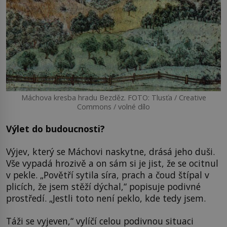
Máchova kresba hradu Bezděz. FOTO: Tlusťa / Creative
Commons / volné dílo
Výlet do budoucnosti?
Výjev, který se Máchovi naskytne, drásá jeho duši.
Vše vypadá hrozivě a on sám si je jist, že se ocitnul
v pekle. „Povětří sytila síra, prach a čoud štípal v
plicích, že jsem stěží dýchal,“ popisuje podivné
prostředí. „Jestli toto není peklo, kde tedy jsem.
Táži se vyjeven,“ vylíčí celou podivnou situaci