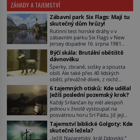
ZÁHADY A TAJEMSTVÍ
Zábavní park Six Flags: Mají tu
skutečný dům hrůzy!
Rutinní test horské dráhy v v
zábavním parku Six Flags v New
Jersey dopadne 16. srpna 1981
katastrofou. 20letý technik Scott
Býčí skála: Brutální obětiště
Tyler se zřítí na zem! Zranění jsou
dávnověku
neslučitelná se životem. „Nepoužil
Šperky, zbraně, sošky a spousta
bezpečnostní zábranu,“ osvětlí
obilí. Ale také přes 40 lidských
smrtelnou nehodu tiskový mluvčí
obětí, převážně dívek, z nichž
parku a vyšetřovatelé mu dávají za
některým rozetnou hlavu a
pravdu: „Atrakce je v pořádku.“ A
6 tajemných otisků: Kde udělal
useknou končetiny. To je slavný
pak přijde srpen roku […]
Ježíš poslední pozemský krok?
halštatský pohřeb. V Evropě
Každý Srílančan by měl alespoň
nevídaný objev, který dodnes
jednou v životě vystoupat na
neumíme vysvětlit… Jeho koníčkem
posvátnou horu Srí Pádu. Již její
je „slepá jeskynní zvířena“, a díky
název nám v překladu prozradí
tomu, přestože je hlavně lékař,
Tajemství biblické Golgoty: Kde
tajemství: Znamená „Svatá stopa“.
objeví řadu nových organismů.
skutečně ležela?
Zbývá se jen pohádat, čí že ta
Jindřich Wankel (1821–1897) […]
„Ježíš Nazaretský, král židovský,“
stopa tedy vlastně je…? O její