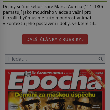
Dějiny si římského císaře Marca Aurelia (121–180)
pamatují jako moudrého vládce s vášní pro
filozofii, byť musíme tuto moudrost vnímat
v kontextu jeho postavení i doby, ve které žil.
Máme však nyní rozbít tuto obecně přijímanou
pravdu na padrť a prohlásit, že to byl jen životem
DALŠÍ ČLÁNKY Z RUBRIKY ›
unavený a drogou ovládaný muž? Marcus Aurelius
byl zastáncem stoicismu, učení, […]