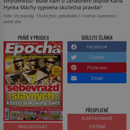
smyšlenkou? Bude nám o záhadném dopise Karla
Hynka Máchy vyjevena skutečná pravda?
Foto: Viz popisky. Titulní foto: Jedudedek / Creative Commons /
volné dílo
PRÁVĚ V PRODEJI
SDÍLEJTE ČLÁNEK
Facebook
Twitter
Pinterest
Email
PŘEDPLATNÉ
ELEKTRONICKÉ
PROLISTOVAT
TIŠTĚNÉ