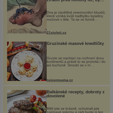
mohl pomoci s léčbou
„nemoci králů“
Dna je zánětlivé onemocnění kloubů,
které vzniká kvůli nadbytku kyseliny
močové v těle. Ta se ve formě
krystalků ukládá v blízkosti kloubů,
nejčastěji přitom postihuje palce na
nohou, a způsobuje bole...
21stoleti.cz
Gruzínské masové knedlíčky
Gruzie se nachází na rozhraní dvou
kontinentů a právě to se promítá i do
její kuchyně. Snoubí se v ní
evropské a asijské chutě a díky tomu
vznikají rozmanité a chuťově bohaté
pokrmy, které rozhodně st...
nejsemsama.cz
Balkánské recepty, dobroty z
dovolené
Měli jste se krásně, ochutnali jste
zajímavé pokrmy a rádi byste si ten