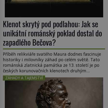
Klenot skrytý pod podlahou: Jak se
unikátní románský poklad dostal do
zapadlého Bečova?
Příběh relikviáře svatého Maura dodnes fascinuje
historiky i milovníky záhad po celém světě. Tato
románská zlatnická památka ze 13. století je po
českých korunovačních klenotech druhým
nejcennějším movitým majetkem v České
ZÁHADY A TAJEMSTVÍ
republice. Přestože byl klenot v roce 1985 po
dramatickém pátrání kriminalistů úspěšně
nalezen, jeho minulost stále obestírá hustá mlha.
Otázky, jak přesně se tato […]