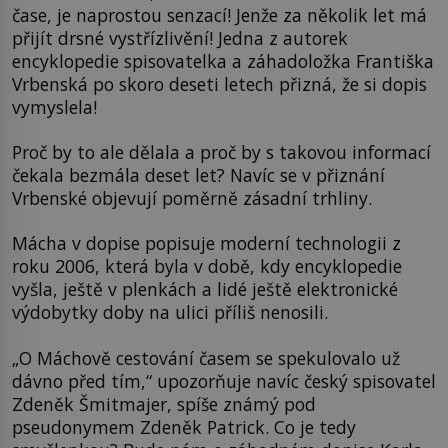
čase, je naprostou senzací! Jenže za několik let má
přijít drsné vystřízlivění! Jedna z autorek
encyklopedie spisovatelka a záhadoložka Františka
Vrbenská po skoro deseti letech přizná, že si dopis
vymyslela!
Proč by to ale dělala a proč by s takovou informací
čekala bezmála deset let? Navíc se v přiznání
Vrbenské objevují poměrně zásadní trhliny.
Mácha v dopise popisuje moderní technologii z
roku 2006, která byla v době, kdy encyklopedie
vyšla, ještě v plenkách a lidé ještě elektronické
výdobytky doby na ulici příliš nenosili.
„O Máchově cestování časem se spekulovalo už
dávno před tím,“ upozorňuje navíc český spisovatel
Zdeněk Šmitmajer, spíše známý pod
pseudonymem Zdeněk Patrick. Co je tedy