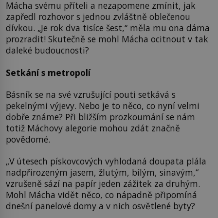
Mácha svému příteli a nezapomene zmínit, jak
zapředl rozhovor s jednou zvláštně oblečenou
dívkou. „Je rok dva tisíce šest,“ měla mu ona dáma
prozradit! Skutečně se mohl Mácha ocitnout v tak
daleké budoucnosti?
Setkání s metropolí
Básník se na své vzrušující pouti setkává s
pekelnými výjevy. Nebo je to něco, co nyní velmi
dobře známe? Při bližším prozkoumání se nám
totiž Máchovy alegorie mohou zdát značně
povědomé.
„V útesech pískovcových vyhlodaná doupata plála
nadpřirozeným jasem, žlutým, bílým, sinavým,“
vzrušeně sází na papír jeden zážitek za druhým.
Mohl Mácha vidět něco, co nápadně připomíná
dnešní panelové domy a v nich osvětlené byty?