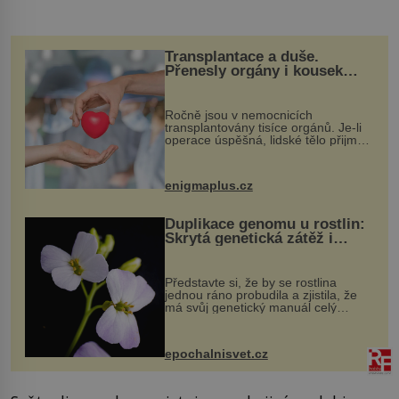
Transplantace a duše.
Přenesly orgány i kousek
osobnosti dárce?
Ročně jsou v nemocnicích
transplantovány tisíce orgánů. Je-li
operace úspěšná, lidské tělo přijme
darovaný orgán za své a pacient
může vést plnohodnotný život. Ale co
když při transplantaci nepřijímám...
enigmaplus.cz
Duplikace genomu u rostlin:
Skrytá genetická zátěž i
evoluční výhoda
Představte si, že by se rostlina
jednou ráno probudila a zjistila, že
má svůj genetický manuál celý
dvakrát. Přesně to se občas v
přírodě stane – a podle nového
výzkumu to může být pro druhy
epochalnisvet.cz
vstupenka...