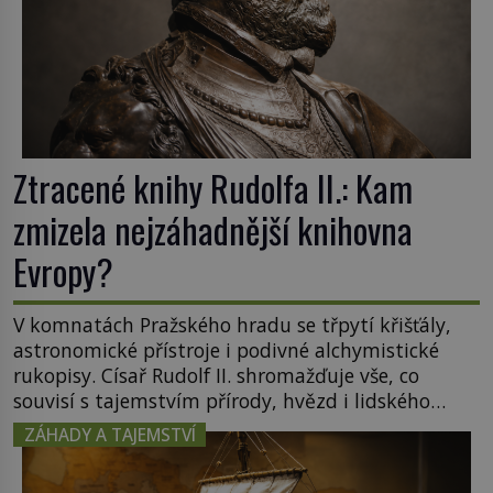
Ztracené knihy Rudolfa II.: Kam
zmizela nejzáhadnější knihovna
Evropy?
V komnatách Pražského hradu se třpytí křišťály,
astronomické přístroje i podivné alchymistické
rukopisy. Císař Rudolf II. shromažďuje vše, co
souvisí s tajemstvím přírody, hvězd i lidského
poznání. Jenže po jeho smrti se jeho slavné sbírky
ZÁHADY A TAJEMSTVÍ
začínají rozpadat a část z nich mizí navždy. Kdo
odnesl nejvzácnější knihy? A existují ještě někde