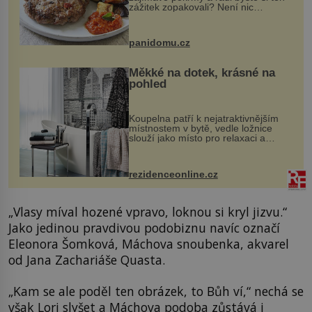
zážitek zopakovali? Není nic
snazšího. Pljeskavica (10 porcí)
Možná jste ji ochutnali na dovolené v
bývalé Jugoslávii, lze ji vi...
panidomu.cz
Měkké na dotek, krásné na
pohled
Koupelna patří k nejatraktivnějším
místnostem v bytě, vedle ložnice
slouží jako místo pro relaxaci a
odpočinek. Koupelnový textil –
ručníky, osušky a koberečky –
mohou jako mávnutím kouzelného
rezidenceonline.cz
proutku...
„Vlasy míval hozené vpravo, loknou si kryl jizvu.“
Jako jedinou pravdivou podobiznu navíc označí
Eleonora Šomková, Máchova snoubenka, akvarel
od Jana Zachariáše Quasta.
„Kam se ale poděl ten obrázek, to Bůh ví,“ nechá se
však Lori slyšet a Máchova podoba zůstává i