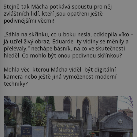
Stejně tak Mácha potkává spoustu pro něj
zvláštních lidí, kteří jsou opatřeni ještě
podivnějšími věcmi!
„Sáhla na skřínku, co u boku nesla, odklopila víko –
já uzřel živý obraz, Eduarde, ty vidiny se měnily a
přelévaly,“ nechápe básník, na co ve skutečnosti
hleděl. Co mohlo být onou podivnou skřínkou?
Mohla věc, kterou Mácha viděl, být digitální
kamera nebo ještě jiná vymoženost moderní
techniky?