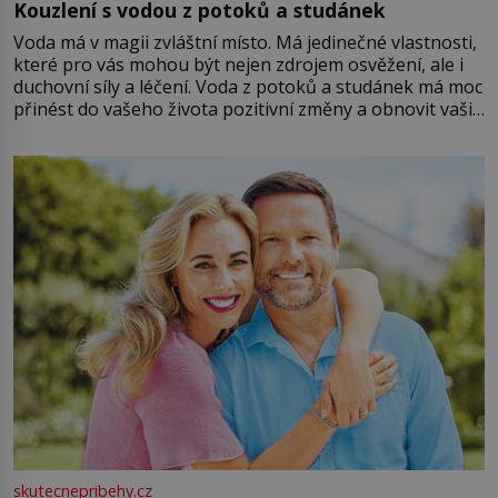
Kouzlení s vodou z potoků a studánek
Voda má v magii zvláštní místo. Má jedinečné vlastnosti,
které pro vás mohou být nejen zdrojem osvěžení, ale i
duchovní síly a léčení. Voda z potoků a studánek má moc
přinést do vašeho života pozitivní změny a obnovit vaši
energii. Využitím těchto přírodních zdrojů v magii
můžete obohatit své rituály a přinést do svého života
větší harmonii a klid. Je důležité
skutecnepribehy.cz