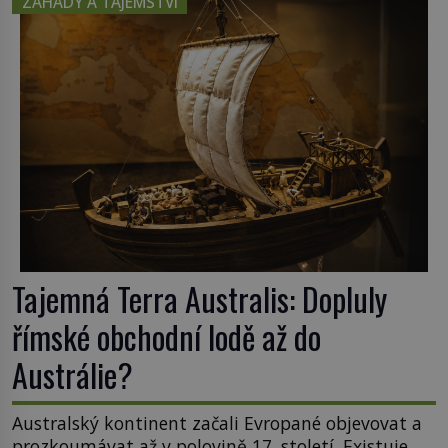
ZÁHADY A TAJEMSTVÍ
začínají rozpadat a část z nich mizí navždy. Kdo
odnesl nejvzácnější knihy? A existují ještě někde
zapomenuté rukopisy, které nikdo […]
Tajemná Terra Australis: Dopluly
římské obchodní lodě až do
Austrálie?
Australský kontinent začali Evropané objevovat a
prozkoumávat až v polovině 17. století. Existuje