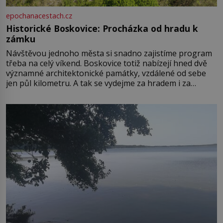
epochanacestach.cz
Historické Boskovice: Procházka od hradu k
zámku
Návštěvou jednoho města si snadno zajistíme program
třeba na celý víkend. Boskovice totiž nabízejí hned dvě
významné architektonické památky, vzdálené od sebe
jen půl kilometru. A tak se vydejme za hradem i za
zámkem do krásné jihomoravské krajiny. Trhová osada
Boskovice na okraji Drahanské vrchoviny vznikla někdy
ve13. století, a už v roce 1313 kronikáři zaznamenali