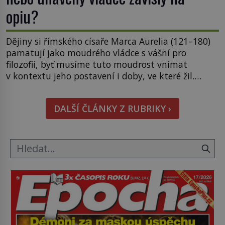
opiu?
Dějiny si římského císaře Marca Aurelia (121–180)
pamatují jako moudrého vládce s vášní pro
filozofii, byť musíme tuto moudrost vnímat
v kontextu jeho postavení i doby, ve které žil.
Máme však nyní rozbít tuto obecně přijímanou
pravdu na padrť a prohlásit, že to byl jen životem
DALŠÍ ČLÁNKY Z RUBRIKY ›
unavený a drogou ovládaný muž? Marcus Aurelius
byl zastáncem stoicismu, učení, […]