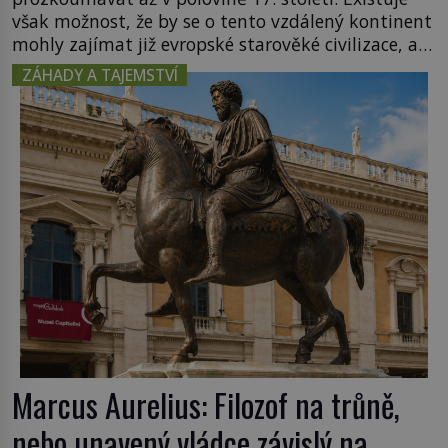
však možnost, že by se o tento vzdálený kontinent
mohly zajímat již evropské starověké civilizace, a
to o 15 století dříve? Již od starověku kartografové
ZÁHADY A TAJEMSTVÍ
zakreslovali do map záhadný kontinent Terra
Australis – Jižní zemi. Proč? Do jisté míry to byl
smysl pro […]
Marcus Aurelius: Filozof na trůně,
nebo unavený vládce závislý na