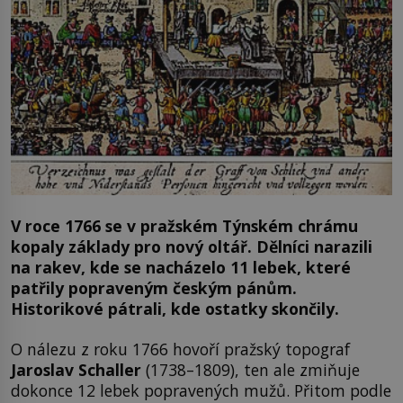
V roce 1766 se v pražském Týnském chrámu
kopaly základy pro nový oltář. Dělníci narazili
na rakev, kde se nacházelo 11 lebek, které
patřily popraveným českým pánům.
Historikové pátrali, kde ostatky skončily.
O nálezu z roku 1766 hovoří pražský topograf
Jaroslav Schaller
(1738–1809), ten ale zmiňuje
dokonce 12 lebek popravených mužů. Přitom podle