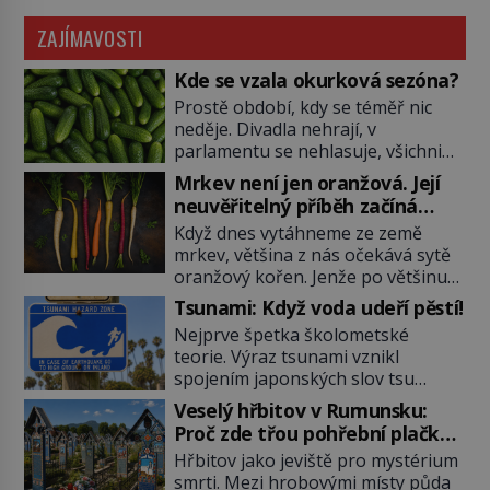
ZAJÍMAVOSTI
Kde se vzala okurková sezóna?
Prostě období, kdy se téměř nic
neděje. Divadla nehrají, v
parlamentu se nehlasuje, všichni
jsou na dovolené a média tak
Mrkev není jen oranžová. Její
nemají o čem mluvit a psát. A
neuvěřitelný příběh začíná
vymýšlejí si proto témata, které
fialovou barvou
Když dnes vytáhneme ze země
nikoho nezajímají. Proč je však ona
mrkev, většina z nás očekává sytě
letní doba spojovaná zrovna s
oranžový kořen. Jenže po většinu
okurkami? Okurkovou sezónu
své historie je mrkev všechno
známe už od poloviny 19. století,
Tsunami: Když voda udeří pěstí!
možné, jen ne oranžová. Je fialová,
ovšem jako Češi […]
Nejprve špetka školometské
žlutá, bílá, někdy dokonce téměř
teorie. Výraz tsunami vznikl
černá. Až díky stovkám let
spojením japonských slov tsu
pečlivého šlechtění se z ní stává
(přístav) a nami (vlna). Jedná se o
zelenina, bez které si českou
Veselý hřbitov v Rumunsku:
dlouhou vlnu, která je na volném
zahradu ani nedokážeme
Proč zde třou pohřební plačky
moři takřka nepostřehnutelná.
představit. Její příběh je […]
bídu s nouzí?
Hřbitov jako jeviště pro mystérium
Ačkoli je vlnová délka tsunami i 300
smrti. Mezi hrobovými místy půda
kilometrů, výška vlny na volném