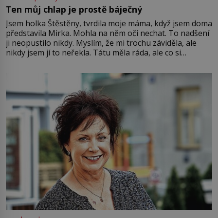
Ten můj chlap je prostě báječný
Jsem holka Štěstěny, tvrdila moje máma, když jsem doma
představila Mirka. Mohla na něm oči nechat. To nadšení
ji neopustilo nikdy. Myslím, že mi trochu záviděla, ale
nikdy jsem jí to neřekla. Tátu měla ráda, ale co si
pamatuji, tak jsme s Mirkem byli zamilovaní mnohem víc.
Jsme spolu moc rádi Tehdy byla jiná doba, když