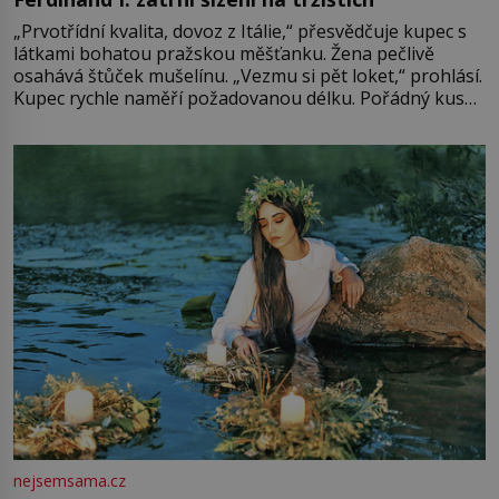
„Prvotřídní kvalita, dovoz z Itálie,“ přesvědčuje kupec s
látkami bohatou pražskou měšťanku. Žena pečlivě
osahává štůček mušelínu. „Vezmu si pět loket,“ prohlásí.
Kupec rychle naměří požadovanou délku. Pořádný kus
mu přitom zůstane za prsty… „Na šaty ho bude málo,
milostpaní. Stačí jenom na sukni,“ zhodnotí švadlena
množství růžového mušelínu. „Ošidili vás, podívejte.“
Vezme do ruky dřevěnou
nejsemsama.cz