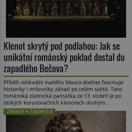
Klenot skrytý pod podlahou: Jak se
unikátní románský poklad dostal do
zapadlého Bečova?
Příběh relikviáře svatého Maura dodnes fascinuje
historiky i milovníky záhad po celém světě. Tato
románská zlatnická památka ze 13. století je po
českých korunovačních klenotech druhým
nejcennějším movitým majetkem v České
ZÁHADY A TAJEMSTVÍ
republice. Přestože byl klenot v roce 1985 po
dramatickém pátrání kriminalistů úspěšně
nalezen, jeho minulost stále obestírá hustá mlha.