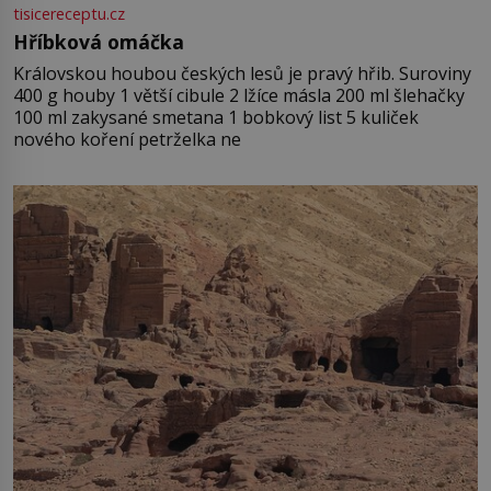
tisicereceptu.cz
Hříbková omáčka
Královskou houbou českých lesů je pravý hřib. Suroviny
400 g houby 1 větší cibule 2 lžíce másla 200 ml šlehačky
100 ml zakysané smetana 1 bobkový list 5 kuliček
nového koření petrželka ne