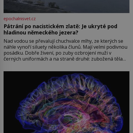
epochalnisvet.cz
Pátrání po nacistickém zlatě: Je ukryté pod
hladinou německého jezera?
Nad vodou se převalují chuchvalce mlhy, ze kterých se
náhle vynoří siluety několika člunů. Mají velmi podivnou
posádku. Dobře živení, po zuby ozbrojení muži v
černých uniformách a na straně druhé: zubožená těla
oblečená v chatrných vězeňských hadrech. Co tato
přízračná scéna znamená? Je jaro roku 1945, druhá
světová válka se chýlí ke konci. Jezero Stolpsee