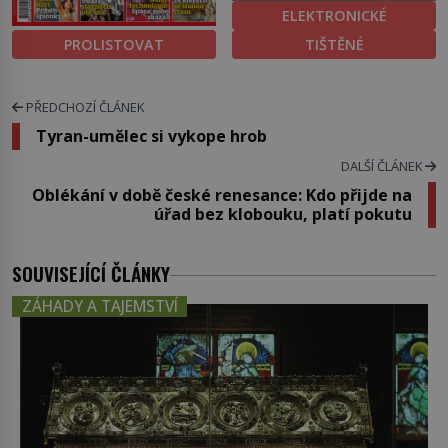
ELEKTRONICKÉ
PROLISTOVAT
TIŠTĚNÉ
PŘEDCHOZÍ ČLÁNEK
Tyran-umělec si vykope hrob
DALŠÍ ČLÁNEK
Oblékání v době české renesance: Kdo přijde na
úřad bez klobouku, platí pokutu
SOUVISEJÍCÍ ČLÁNKY
ZÁHADY A TAJEMSTVÍ