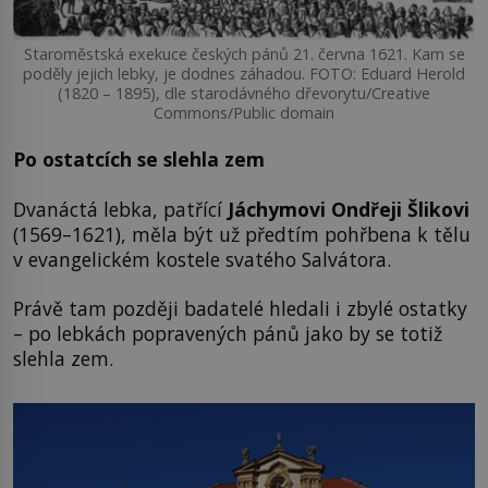
Staroměstská exekuce českých pánů 21. června 1621. Kam se
poděly jejich lebky, je dodnes záhadou. FOTO: Eduard Herold
(1820 – 1895), dle starodávného dřevorytu/Creative
Commons/Public domain
Po ostatcích se slehla zem
Dvanáctá lebka, patřící
Jáchymovi Ondřeji Šlikovi
(1569–1621), měla být už předtím pohřbena k tělu
v evangelickém kostele svatého Salvátora.
Právě tam později badatelé hledali i zbylé ostatky
– po lebkách popravených pánů jako by se totiž
slehla zem.