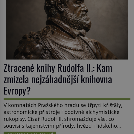
Otázky, jak přesně se tato […]
Ztracené knihy Rudolfa II.: Kam
zmizela nejzáhadnější knihovna
Evropy?
V komnatách Pražského hradu se třpytí křišťály,
astronomické přístroje i podivné alchymistické
rukopisy. Císař Rudolf II. shromažďuje vše, co
souvisí s tajemstvím přírody, hvězd i lidského
poznání. Jenže po jeho smrti se jeho slavné sbírky