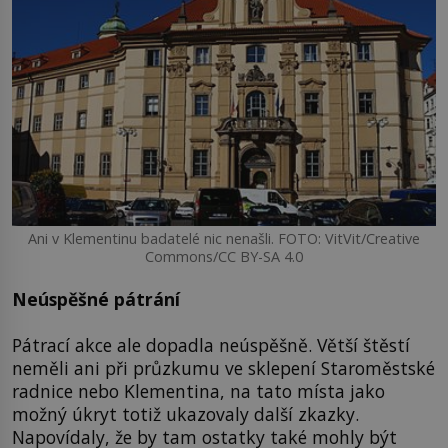
Ani v Klementinu badatelé nic nenašli. FOTO: VitVit/Creative
Commons/CC BY-SA 4.0
Neúspěšné pátrání
Pátrací akce ale dopadla neúspěšně. Větší štěstí
neměli ani při průzkumu ve sklepení Staroměstské
radnice nebo Klementina, na tato místa jako
možný úkryt totiž ukazovaly další zkazky.
Napovídaly, že by tam ostatky také mohly být