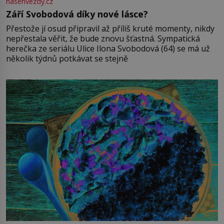
nasehvezdy.cz
Září Svobodová díky nové lásce?
Přestože jí osud připravil až příliš kruté momenty, nikdy
nepřestala věřit, že bude znovu šťastná. Sympatická
herečka ze seriálu Ulice Ilona Svobodová (64) se má už
několik týdnů potkávat se stejně