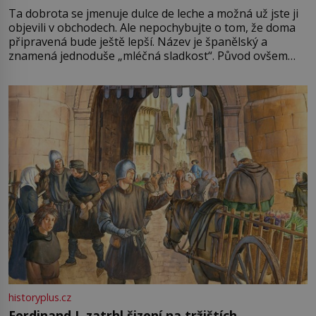
Ta dobrota se jmenuje dulce de leche a možná už jste ji
objevili v obchodech. Ale nepochybujte o tom, že doma
připravená bude ještě lepší. Název je španělský a
znamená jednoduše „mléčná sladkost“. Původ ovšem
není úplně jednoznačný, o autorství této receptury se
pře hned několik latinskoamerických zemí a k tomu
Francie, kde se traduje,
historyplus.cz
Ferdinand I. zatrhl šizení na tržištích