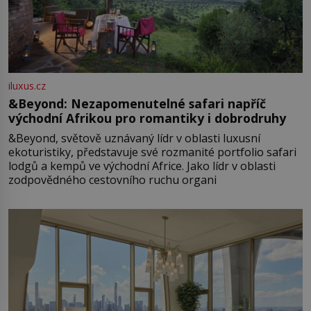
iluxus.cz
&Beyond: Nezapomenutelné safari napříč
východní Afrikou pro romantiky i dobrodruhy
&Beyond, světově uznávaný lídr v oblasti luxusní
ekoturistiky, představuje své rozmanité portfolio safari
lodgů a kempů ve východní Africe. Jako lídr v oblasti
zodpovědného cestovního ruchu organi