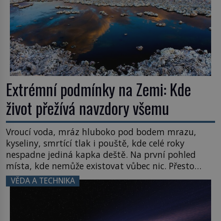
Extrémní podmínky na Zemi: Kde
život přežívá navzdory všemu
Vroucí voda, mráz hluboko pod bodem mrazu,
kyseliny, smrtící tlak i pouště, kde celé roky
nespadne jediná kapka deště. Na první pohled
místa, kde nemůže existovat vůbec nic. Přesto
právě tady vědci objevují organismy, které
VĚDA A TECHNIKA
posouvají hranice života. Každý nový nález mění
naše představy o tom, co všechno dokáže příroda a
napovídá, kde bychom jednou […]