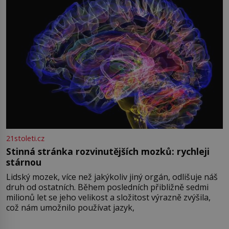
21stoleti.cz
Stinná stránka rozvinutějších mozků: rychleji
stárnou
Lidský mozek, více než jakýkoliv jiný orgán, odlišuje náš
druh od ostatních. Během posledních přibližně sedmi
milionů let se jeho velikost a složitost výrazně zvýšila,
což nám umožnilo používat jazyk,