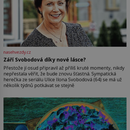
nasehvezdy.cz
Září Svobodová díky nové lásce?
Přestože jí osud připravil až příliš kruté momenty, nikdy
nepřestala věřit, že bude znovu šťastná. Sympatická
herečka ze seriálu Ulice Ilona Svobodová (64) se má už
několik týdnů potkávat se stejně