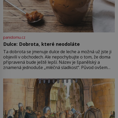
panidomu.cz
Dulce: Dobrota, které neodoláte
Ta dobrota se jmenuje dulce de leche a možná už jste ji
objevili v obchodech. Ale nepochybujte o tom, že doma
připravená bude ještě lepší. Název je španělský a
znamená jednoduše „mléčná sladkost“. Původ ovšem
není úplně jednoznačný, o autorství této receptury se
pře hned několik latinskoamerických zemí a k tomu
Francie, kde se traduje,