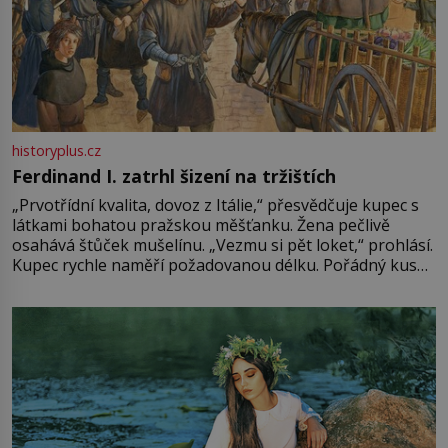
historyplus.cz
Ferdinand I. zatrhl šizení na tržištích
„Prvotřídní kvalita, dovoz z Itálie,“ přesvědčuje kupec s
látkami bohatou pražskou měšťanku. Žena pečlivě
osahává štůček mušelínu. „Vezmu si pět loket,“ prohlásí.
Kupec rychle naměří požadovanou délku. Pořádný kus
mu přitom zůstane za prsty… „Na šaty ho bude málo,
milostpaní. Stačí jenom na sukni,“ zhodnotí švadlena
množství růžového mušelínu. „Ošidili vás, podívejte.“
Vezme do ruky dřevěnou