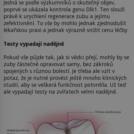
Jedná se podle výzkumníků o skutečný objev,
poprvé se ukázala kontrola genu Dlk1. Ten slouží
právě k urychlení regenerace zubu a jejímu
zefektivnění. To vše by mohlo jednak zjednodušit
lékařskou praxi a jednak výrazně snížit cenu léčby.
Testy vypadají nadějně
Pokud vše půjde tak, jak si vědci přejí, mohly by se
zuby částečně opravovat samy, bez zákroků
spojených s různou bolestí. Je třeba ale vzít v
potaz, že je nutné provést ještě mnoho klinických
studií, aby se veškerá funkčnost potvrdila. Už teď
ale vypadají testy na zvířatech velmi nadějně.