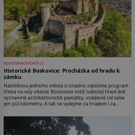
epochanacestach.cz
Historické Boskovice: Procházka od hradu k
zámku
Návštěvou jednoho města si snadno zajistíme program
třeba na celý víkend. Boskovice totiž nabízejí hned dvě
významné architektonické památky, vzdálené od sebe
jen půl kilometru. A tak se vydejme za hradem i za
zámkem do krásné jihomoravské krajiny. Trhová osada
Boskovice na okraji Drahanské vrchoviny vznikla někdy
ve13. století, a už v roce 1313 kronikáři zaznamenali