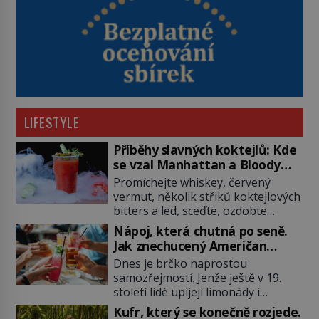
LIFESTYLE
Příběhy slavných koktejlů: Kde
se vzal Manhattan a Bloody
Mary?
Promíchejte whiskey, červený
vermut, několik střiků koktejlových
bitters a led, sceďte, ozdobte
koktejlovou třešinkou a tadá…
Nápoj, která chutná po seně.
Manhattan je tu! A pokud to má být
Jak znechucený Američan
skutečně on, dejte si pozor, ať
vymyslel brčko
Dnes je brčko naprostou
místo klasické americké rye
samozřejmostí. Jenže ještě v 19.
whiskey či klidně bourbonu
století lidé upíjejí limonády i
nepoužijete skotskou whisku. Co
koktejly dutými stébly žita nebo
se stane? Inu, koktejl bude stále
Kufr, který se konečně rozjede.