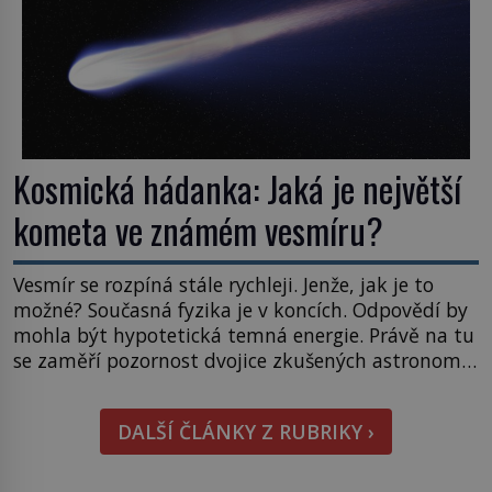
Kosmická hádanka: Jaká je největší
kometa ve známém vesmíru?
Vesmír se rozpíná stále rychleji. Jenže, jak je to
možné? Současná fyzika je v koncích. Odpovědí by
mohla být hypotetická temná energie. Právě na tu
se zaměří pozornost dvojice zkušených astronomů.
Namísto ní ale objeví něco mnohem
hmatatelnějšího. Naprosto rekordní kometu!
DALŠÍ ČLÁNKY Z RUBRIKY ›
Astronomové Pedro Bernardinelli a Gary Bernstein
mravenčí prací zkoumají archivní snímky v rámci
Průzkumu temné energie […]