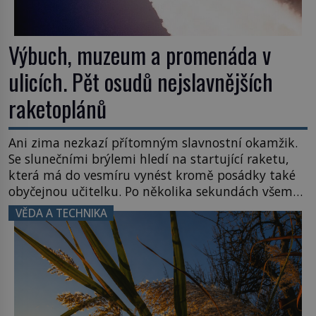
Výbuch, muzeum a promenáda v
ulicích. Pět osudů nejslavnějších
raketoplánů
Ani zima nezkazí přítomným slavnostní okamžik.
Se slunečními brýlemi hledí na startující raketu,
která má do vesmíru vynést kromě posádky také
obyčejnou učitelku. Po několika sekundách všem
ztuhnou úsměvy, stroj totiž exploduje. Jejich
VĚDA A TECHNIKA
konstrukce není z levného kraje, daňové
poplatníky stojí miliardy dolarů. Na druhou stranu
zvládnou jen představitelné věci. Na malé kousky
Název: Columbia První […]