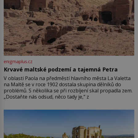
enigmaplus.cz
Krvavé maltské podzemí a tajemná Petra
V oblasti Paola na předměstí hlavního města La Valetta
na Maltě se v roce 1902 dostala skupina dělníků do
problémů. S několika se při rozbíjení skal propadla zem.
„Dostaňte nás odsud, něco tady je,“ z