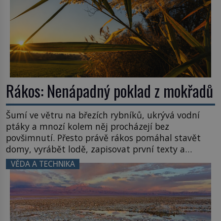
Rákos: Nenápadný poklad z mokřadů
Šumí ve větru na březích rybníků, ukrývá vodní
ptáky a mnozí kolem něj procházejí bez
povšimnutí. Přesto právě rákos pomáhal stavět
domy, vyrábět lodě, zapisovat první texty a
inspiroval řadu pověstí. Tato skromná, ale
VĚDA A TECHNIKA
užitečná rostlina provází člověka už tisíce let.
Většina lidí vnímá rákos jen jako obyčejnou kulisu
letního koupání. Stačí se však podívat […]