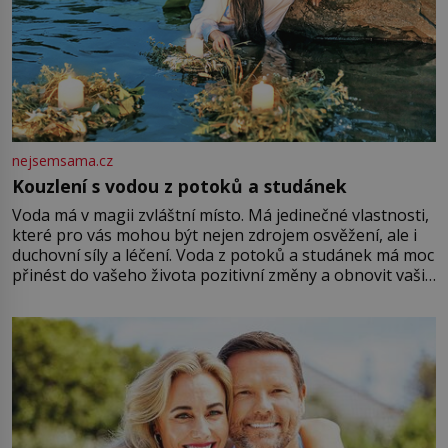
nejsemsama.cz
Kouzlení s vodou z potoků a studánek
Voda má v magii zvláštní místo. Má jedinečné vlastnosti,
které pro vás mohou být nejen zdrojem osvěžení, ale i
duchovní síly a léčení. Voda z potoků a studánek má moc
přinést do vašeho života pozitivní změny a obnovit vaši
energii. Využitím těchto přírodních zdrojů v magii
můžete obohatit své rituály a přinést do svého života
větší harmonii a klid. Je důležité