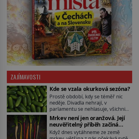
ZAJÍMAVOSTI
Kde se vzala okurková sezóna?
Prostě období, kdy se téměř nic
neděje. Divadla nehrají, v
parlamentu se nehlasuje, všichni
jsou na dovolené a média tak
Mrkev není jen oranžová. Její
nemají o čem mluvit a psát. A
neuvěřitelný příběh začíná
vymýšlejí si proto témata, které
fialovou barvou
Když dnes vytáhneme ze země
nikoho nezajímají. Proč je však ona
mrkev, většina z nás očekává sytě