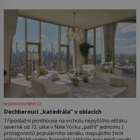
rezidenceonline.cz
Dechberoucí „katedrála“ v oblacích
Třípodlažní penthouse na vrcholu nejvyššího věžáku
severně od 72. ulice v New Yorku „patřil“ jednomu z
protagonistů populárního seriálu, mapujícího život
milionářské rodiny Royových. Jakkoliv jsou jejich osudy