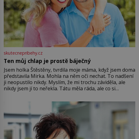
skutecnepribehy.cz
Ten můj chlap je prostě báječný
Jsem holka Štěstěny, tvrdila moje máma, když jsem doma
představila Mirka. Mohla na něm oči nechat. To nadšení
ji neopustilo nikdy. Myslím, že mi trochu záviděla, ale
nikdy jsem jí to neřekla. Tátu měla ráda, ale co si
pamatuji, tak jsme s Mirkem byli zamilovaní mnohem víc.
Jsme spolu moc rádi Tehdy byla jiná doba, když