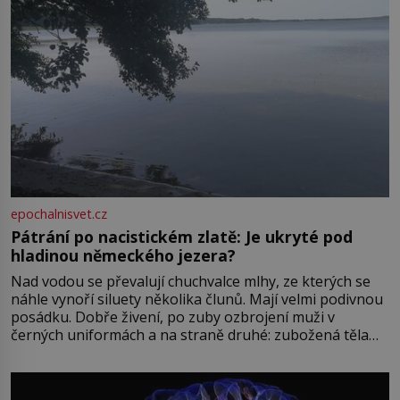
epochalnisvet.cz
Pátrání po nacistickém zlatě: Je ukryté pod
hladinou německého jezera?
Nad vodou se převalují chuchvalce mlhy, ze kterých se
náhle vynoří siluety několika člunů. Mají velmi podivnou
posádku. Dobře živení, po zuby ozbrojení muži v
černých uniformách a na straně druhé: zubožená těla
oblečená v chatrných vězeňských hadrech. Co tato
přízračná scéna znamená? Je jaro roku 1945, druhá
světová válka se chýlí ke konci. Jezero Stolpsee