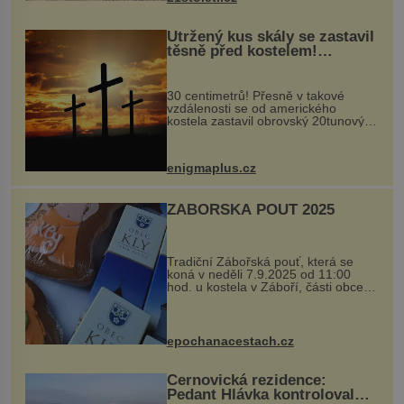
Utržený kus skály se zastavil
těsně před kostelem!
Ochránila ho boží síla?
30 centimetrů! Přesně v takové
vzdálenosti se od amerického
kostela zastavil obrovský 20tunový
balvan, který se v květnu 2014
nečekaně odtrhl od nedaleké skály
při její demolici. Podle místních stojí
enigmaplus.cz
...
ZÁBOŘSKÁ POUŤ 2025
Tradiční Zábořská pouť, která se
koná v neděli 7.9.2025 od 11:00
hod. u kostela v Záboří, části obce
Kly u Mělníka. V programu naleznete
komentovanou prohlídku kostela,
dobovou hudbu, řemesla, atrakce...
epochanacestach.cz
Černovická rezidence:
Pedant Hlávka kontroloval