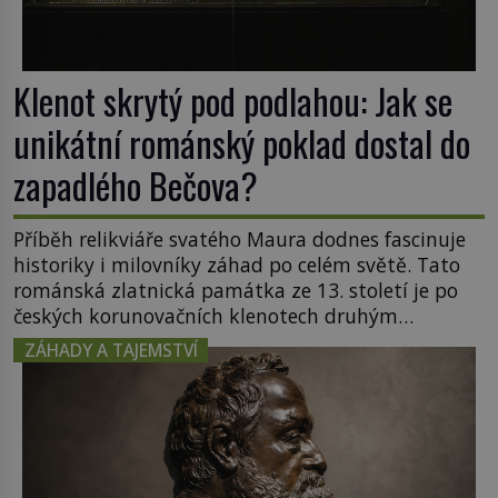
Klenot skrytý pod podlahou: Jak se
unikátní románský poklad dostal do
zapadlého Bečova?
Příběh relikviáře svatého Maura dodnes fascinuje
historiky i milovníky záhad po celém světě. Tato
románská zlatnická památka ze 13. století je po
českých korunovačních klenotech druhým
nejcennějším movitým majetkem v České
ZÁHADY A TAJEMSTVÍ
republice. Přestože byl klenot v roce 1985 po
dramatickém pátrání kriminalistů úspěšně
nalezen, jeho minulost stále obestírá hustá mlha.
Otázky, jak přesně se tato […]