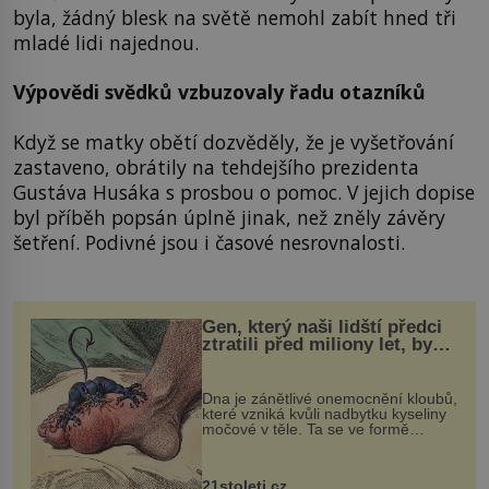
byla, žádný blesk na světě nemohl zabít hned tři
mladé lidi najednou.
Výpovědi svědků vzbuzovaly řadu otazníků
Když se matky obětí dozvěděly, že je vyšetřování
zastaveno, obrátily na tehdejšího prezidenta
Gustáva Husáka s prosbou o pomoc. V jejich dopise
byl příběh popsán úplně jinak, než zněly závěry
šetření. Podivné jsou i časové nesrovnalosti.
Gen, který naši lidští předci
ztratili před miliony let, by
mohl pomoci s léčbou
„nemoci králů“
Dna je zánětlivé onemocnění kloubů,
které vzniká kvůli nadbytku kyseliny
močové v těle. Ta se ve formě
krystalků ukládá v blízkosti kloubů,
nejčastěji přitom postihuje palce na
nohou, a způsobuje bole...
21stoleti.cz