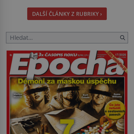
to o 15 století dříve? Již od starověku kartografové
zakreslovali do map záhadný kontinent Terra
DALŠÍ ČLÁNKY Z RUBRIKY ›
Australis – Jižní zemi. Proč? Do jisté míry to byl
smysl pro […]