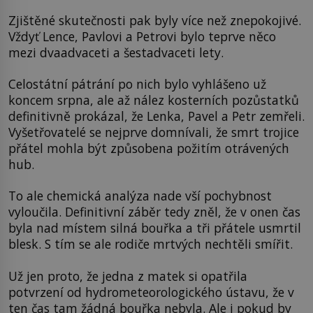
Zjištěné skutečnosti pak byly více než znepokojivé.
Vždyť Lence, Pavlovi a Petrovi bylo teprve něco
mezi dvaadvaceti a šestadvaceti lety.
Celostátní pátrání po nich bylo vyhlášeno už
koncem srpna, ale až nález kosterních pozůstatků
definitivně prokázal, že Lenka, Pavel a Petr zemřeli.
Vyšetřovatelé se nejprve domnívali, že smrt trojice
přátel mohla být způsobena požitím otrávených
hub.
To ale chemická analýza nade vší pochybnost
vyloučila. Definitivní záběr tedy zněl, že v onen čas
byla nad místem silná bouřka a tři přátele usmrtil
blesk. S tím se ale rodiče mrtvých nechtěli smířit.
Už jen proto, že jedna z matek si opatřila
potvrzení od hydrometeorologického ústavu, že v
ten čas tam žádná bouřka nebyla. Ale i pokud by