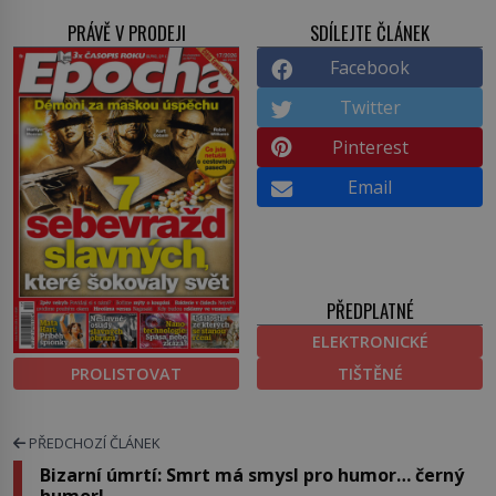
PRÁVĚ V PRODEJI
SDÍLEJTE ČLÁNEK
Facebook
Twitter
Pinterest
Email
PŘEDPLATNÉ
ELEKTRONICKÉ
PROLISTOVAT
TIŠTĚNÉ
PŘEDCHOZÍ ČLÁNEK
Bizarní úmrtí: Smrt má smysl pro humor… černý
humor!