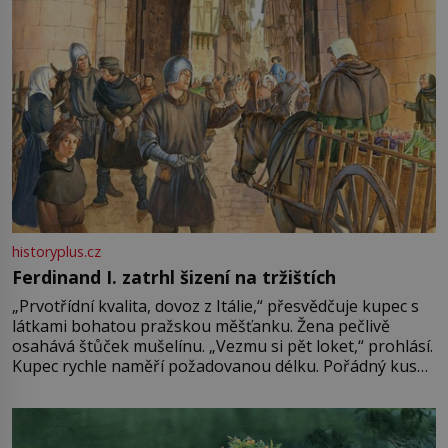
historyplus.cz
Ferdinand I. zatrhl šizení na tržištích
„Prvotřídní kvalita, dovoz z Itálie,“ přesvědčuje kupec s
látkami bohatou pražskou měšťanku. Žena pečlivě
osahává štůček mušelínu. „Vezmu si pět loket,“ prohlásí.
Kupec rychle naměří požadovanou délku. Pořádný kus
mu přitom zůstane za prsty… „Na šaty ho bude málo,
milostpaní. Stačí jenom na sukni,“ zhodnotí švadlena
množství růžového mušelínu. „Ošidili vás, podívejte.“
Vezme do ruky dřevěnou