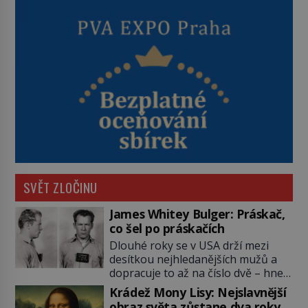
SVĚT ZLOČINU
James Whitey Bulger: Práskač,
co šel po práskačích
Dlouhé roky se v USA drží mezi
desítkou nejhledanějších mužů a
dopracuje to až na číslo dvě – hned
po Usámovi bin Ládinovi (1957–
Krádež Mony Lisy: Nejslavnější
2011). To je James „Whitey“ Bulger
obraz světa zůstane dva roky