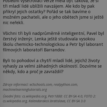
Poslední vyšetřovací verze měla být taková, že si
tři mladí lidé ublížili navzájem. Ale kdo by pak
přikryl jejich ostatky? Pořád se tak bavíme o
možném pachateli, ale o jeho obětech jsme si ještě
nic neřekli.
Všichni tři byli nadprůměrně inteligentní, Pavel byl
čerstvý inženýr, Lenka ještě studovala vysokou
školu chemicko-technologickou a Petr byl laborant
filmových laboratoří Barrandov.
Byli to pohodoví a chytří mladí lidé, jejichž životy
vyhasly za velmi záhadných okolností. Dozvíme se
někdy, kdo a proč je zavraždil?
Zdroje informací:
w3schools.com, realpython.com,
machinelearningtutorials.org
Úvodní foto: cs.wikipedia.org, Petr1888: CC BY-SA 4.0, FOTO 2:
cs.wikipedia.org, Kalendarakcii.bratislava, CC BY-SA 3.0