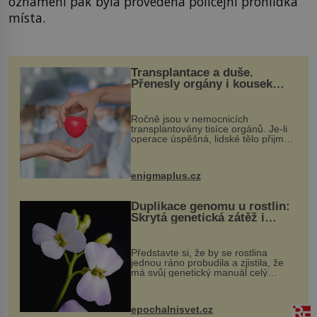
oznámení pak byla provedena policejní prohlídka
místa.
Transplantace a duše.
Přenesly orgány i kousek
osobnosti dárce?
Ročně jsou v nemocnicích
transplantovány tisíce orgánů. Je-li
operace úspěšná, lidské tělo přijme
darovaný orgán za své a pacient
může vést plnohodnotný život. Ale co
když při transplantaci nepřijímám...
enigmaplus.cz
Duplikace genomu u rostlin:
Skrytá genetická zátěž i
evoluční výhoda
Představte si, že by se rostlina
jednou ráno probudila a zjistila, že
má svůj genetický manuál celý
dvakrát. Přesně to se občas v
přírodě stane – a podle nového
výzkumu to může být pro druhy
epochalnisvet.cz
vstupenka...