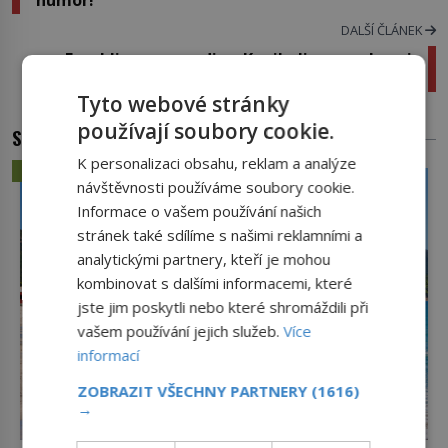
DALŠÍ ČLÁNEK
Franklinova expedice: Kanibalismus, olovo i
tubera
Tyto webové stránky
používají soubory cookie.
SOUVISEJÍCÍ ČLÁNKY
K personalizaci obsahu, reklam a analýze
ZÁHADY A TAJEMSTVÍ
návštěvnosti používáme soubory cookie.
Informace o vašem používání našich
stránek také sdílíme s našimi reklamními a
analytickými partnery, kteří je mohou
kombinovat s dalšími informacemi, které
jste jim poskytli nebo které shromáždili při
vašem používání jejich služeb.
Více
informací
ZOBRAZIT VŠECHNY PARTNERY
(1616)
→