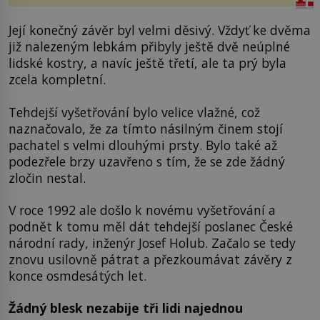
Její konečný závěr byl velmi děsivý. Vždyť ke dvěma
již nalezeným lebkám přibyly ještě dvě neúplné
lidské kostry, a navíc ještě třetí, ale ta prý byla
zcela kompletní.
Tehdejší vyšetřování bylo velice vlažné, což
naznačovalo, že za tímto násilným činem stojí
pachatel s velmi dlouhými prsty. Bylo také až
podezřele brzy uzavřeno s tím, že se zde žádný
zločin nestal.
V roce 1992 ale došlo k novému vyšetřování a
podnět k tomu měl dát tehdejší poslanec České
národní rady, inženýr Josef Holub. Začalo se tedy
znovu usilovně pátrat a přezkoumávat závěry z
konce osmdesátých let.
Žádný blesk nezabije tři lidi najednou