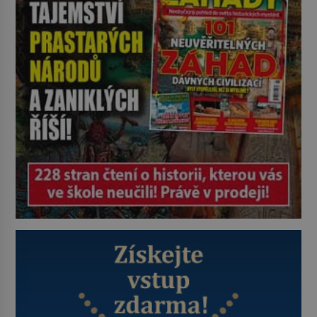
vás pozveme? Unikátní hřbitov,
který si vysloužil název „Veselý“,
najdeme v rumunské vesnici
Sapanta, nedaleko hranic […]