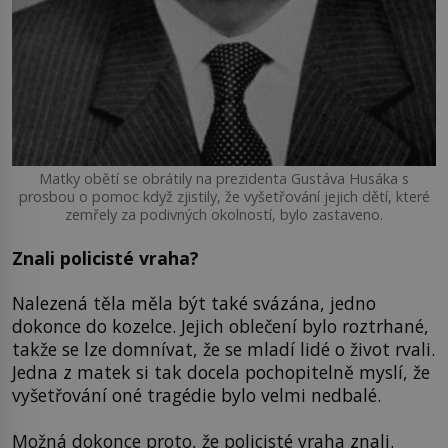
Matky obětí se obrátily na prezidenta Gustáva Husáka s
prosbou o pomoc když zjistily, že vyšetřování jejich dětí, které
zemřely za podivných okolností, bylo zastaveno.
Znali policisté vraha?
Nalezená těla měla být také svázána, jedno
dokonce do kozelce. Jejich oblečení bylo roztrhané,
takže se lze domnívat, že se mladí lidé o život rvali.
Jedna z matek si tak docela pochopitelně myslí, že
vyšetřování oné tragédie bylo velmi nedbalé.
Možná dokonce proto, že policisté vraha znali.