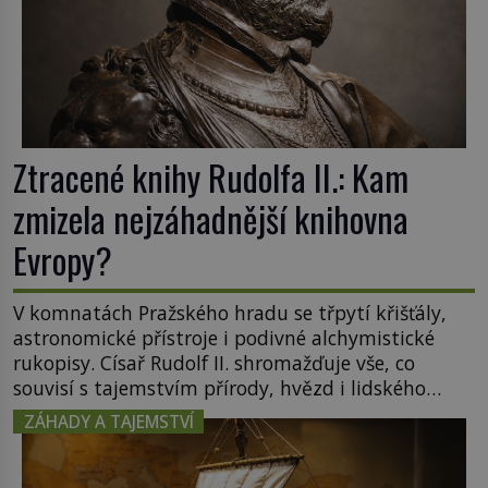
Ztracené knihy Rudolfa II.: Kam
zmizela nejzáhadnější knihovna
Evropy?
V komnatách Pražského hradu se třpytí křišťály,
astronomické přístroje i podivné alchymistické
rukopisy. Císař Rudolf II. shromažďuje vše, co
souvisí s tajemstvím přírody, hvězd i lidského
poznání. Jenže po jeho smrti se jeho slavné sbírky
ZÁHADY A TAJEMSTVÍ
začínají rozpadat a část z nich mizí navždy. Kdo
odnesl nejvzácnější knihy? A existují ještě někde