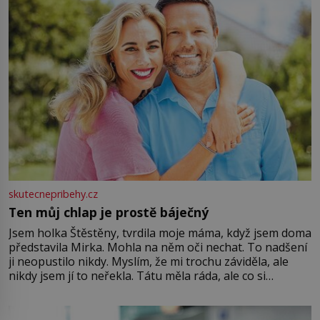
skutecnepribehy.cz
Ten můj chlap je prostě báječný
Jsem holka Štěstěny, tvrdila moje máma, když jsem doma
představila Mirka. Mohla na něm oči nechat. To nadšení
ji neopustilo nikdy. Myslím, že mi trochu záviděla, ale
nikdy jsem jí to neřekla. Tátu měla ráda, ale co si
pamatuji, tak jsme s Mirkem byli zamilovaní mnohem víc.
Jsme spolu moc rádi Tehdy byla jiná doba, když