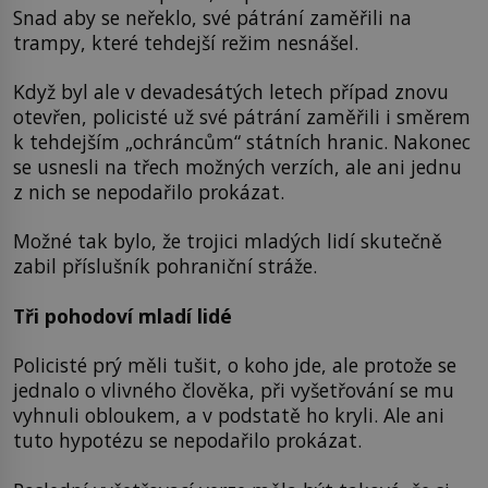
Snad aby se neřeklo, své pátrání zaměřili na
trampy, které tehdejší režim nesnášel.
Když byl ale v devadesátých letech případ znovu
otevřen, policisté už své pátrání zaměřili i směrem
k tehdejším „ochráncům“ státních hranic. Nakonec
se usnesli na třech možných verzích, ale ani jednu
z nich se nepodařilo prokázat.
Možné tak bylo, že trojici mladých lidí skutečně
zabil příslušník pohraniční stráže.
Tři pohodoví mladí lidé
Policisté prý měli tušit, o koho jde, ale protože se
jednalo o vlivného člověka, při vyšetřování se mu
vyhnuli obloukem, a v podstatě ho kryli. Ale ani
tuto hypotézu se nepodařilo prokázat.