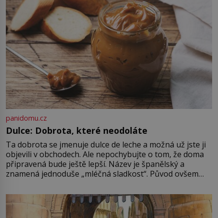
je ovšem jeden z nejslavnějších
vrahů, Jeffrey Dahmer (1960–1994).
Je 27. května 1991. […]
panidomu.cz
Dulce: Dobrota, které neodoláte
Ta dobrota se jmenuje dulce de leche a možná už jste ji
objevili v obchodech. Ale nepochybujte o tom, že doma
připravená bude ještě lepší. Název je španělský a
znamená jednoduše „mléčná sladkost“. Původ ovšem
není úplně jednoznačný, o autorství této receptury se
pře hned několik latinskoamerických zemí a k tomu
Francie, kde se traduje,