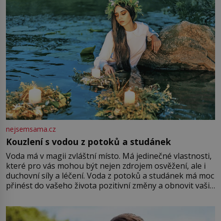
nejsemsama.cz
Kouzlení s vodou z potoků a studánek
Voda má v magii zvláštní místo. Má jedinečné vlastnosti,
které pro vás mohou být nejen zdrojem osvěžení, ale i
duchovní síly a léčení. Voda z potoků a studánek má moc
přinést do vašeho života pozitivní změny a obnovit vaši
energii. Využitím těchto přírodních zdrojů v magii
můžete obohatit své rituály a přinést do svého života
větší harmonii a klid. Je důležité