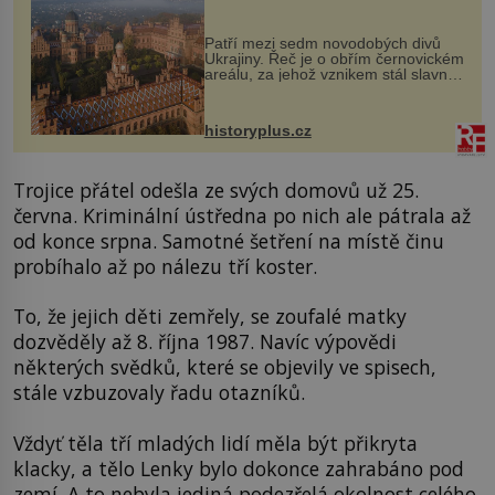
každou cihlu
Patří mezi sedm novodobých divů
Ukrajiny. Řeč je o obřím černovickém
areálu, za jehož vznikem stál slavný
český architekt Josef Hlávka. Ten si
na něm dal mimořádně záležet. Jeho
stavební plány by při ...
historyplus.cz
Trojice přátel odešla ze svých domovů už 25.
června. Kriminální ústředna po nich ale pátrala až
od konce srpna. Samotné šetření na místě činu
probíhalo až po nálezu tří koster.
To, že jejich děti zemřely, se zoufalé matky
dozvěděly až 8. října 1987. Navíc výpovědi
některých svědků, které se objevily ve spisech,
stále vzbuzovaly řadu otazníků.
Vždyť těla tří mladých lidí měla být přikryta
klacky, a tělo Lenky bylo dokonce zahrabáno pod
zemí. A to nebyla jediná podezřelá okolnost celého