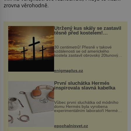
zrovna věrohodně.
Utržený kus skály se zastavil
těsně před kostelem!
Ochránila ho boží síla?
30 centimetrů! Přesně v takové
vzdálenosti se od amerického
kostela zastavil obrovský 20tunový
balvan, který se v květnu 2014
nečekaně odtrhl od nedaleké skály
při její demolici. Podle místních stojí
enigmaplus.cz
...
První sluchátka Hermés
inspirovala slavná kabelka
Vůbec první sluchátka od módního
domu Hermès byla vyrobena
experimentálním laboratoří Hermès
Ateliers Horizons. Elegantní gadget
si vyžádal dva roky vývoje a chlubí
se ručně šitou hovězí kůží a
epochalnisvet.cz
kovový...