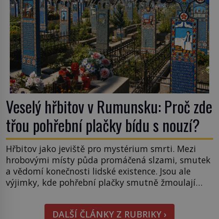
Veselý hřbitov v Rumunsku: Proč zde
třou pohřební plačky bídu s nouzí?
Hřbitov jako jeviště pro mystérium smrti. Mezi
hrobovými místy půda promáčená slzami, smutek
a vědomí konečnosti lidské existence. Jsou ale
výjimky, kde pohřební plačky smutně žmoulají
kapesníky nikoli při smutečním obřadu, ale při
pohledu na výši vyměřené podpory
DALŠÍ ČLÁNKY Z RUBRIKY ›
v nezaměstnanosti. Kam vás pozveme? Unikátní