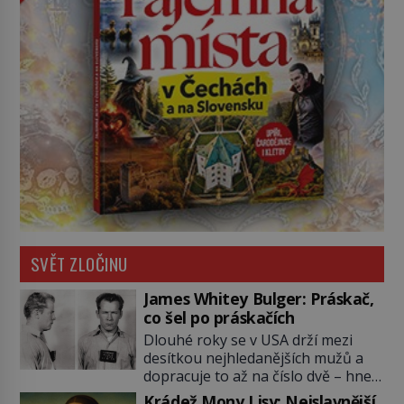
SVĚT ZLOČINU
James Whitey Bulger: Práskač,
co šel po práskačích
Dlouhé roky se v USA drží mezi
desítkou nejhledanějších mužů a
dopracuje to až na číslo dvě – hned
po Usámovi bin Ládinovi (1957–
Krádež Mony Lisy: Nejslavnější