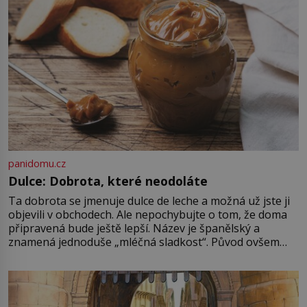
historie jen otřela. Jenže […]
panidomu.cz
Dulce: Dobrota, které neodoláte
Ta dobrota se jmenuje dulce de leche a možná už jste ji
objevili v obchodech. Ale nepochybujte o tom, že doma
připravená bude ještě lepší. Název je španělský a
znamená jednoduše „mléčná sladkost“. Původ ovšem
není úplně jednoznačný, o autorství této receptury se
pře hned několik latinskoamerických zemí a k tomu
Francie, kde se traduje,