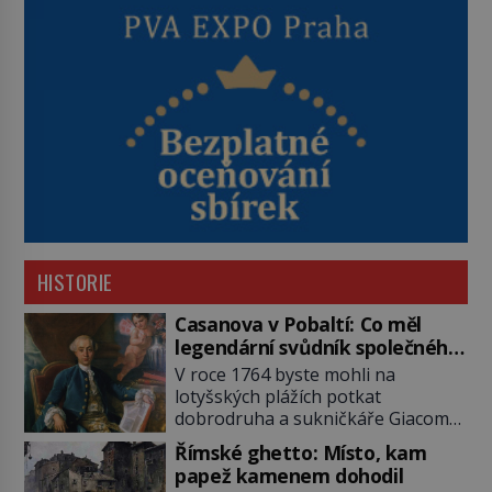
HISTORIE
Casanova v Pobaltí: Co měl
legendární svůdník společného
se svobodnými zednáři?
V roce 1764 byste mohli na
lotyšských plážích potkat
dobrodruha a sukničkáře Giacoma
Casanovu. Jeho cesta k Baltskému
Římské ghetto: Místo, kam
moři však nebyla turistickým
papež kamenem dohodil
výletem, ale ryze pracovní cestou