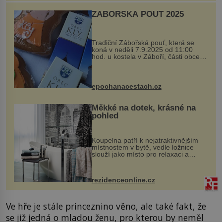
ZÁBOŘSKÁ POUŤ 2025
Tradiční Zábořská pouť, která se
koná v neděli 7.9.2025 od 11:00
hod. u kostela v Záboří, části obce
Kly u Mělníka. V programu naleznete
komentovanou prohlídku kostela,
dobovou hudbu, řemesla, atrakce...
epochanacestach.cz
Měkké na dotek, krásné na
pohled
Koupelna patří k nejatraktivnějším
místnostem v bytě, vedle ložnice
slouží jako místo pro relaxaci a
odpočinek. Koupelnový textil –
ručníky, osušky a koberečky –
mohou jako mávnutím kouzelného
rezidenceonline.cz
proutku...
Ve hře je stále princeznino věno, ale také fakt, že
se již jedná o mladou ženu, pro kterou by neměl