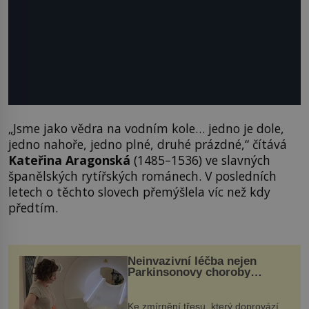
„Jsme jako vědra na vodním kole… jedno je dole,
jedno nahoře, jedno plné, druhé prázdné,“ čítává
Kateřina Aragonská
(1485–1536) ve slavných
španělských rytířských románech. V posledních
letech o těchto slovech přemýšlela víc než kdy
předtím.
Neinvazivní léčba nejen
Parkinsonovy choroby
pomocí ultrazvukové
„helmy“
Ke zmírnění třesu, který doprovází