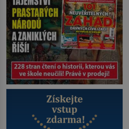
udaného bytu. Oním „kamarádem“
je ovšem jeden z nejslavnějších
vrahů, Jeffrey Dahmer (1960–1994).
Je 27. května 1991. […]