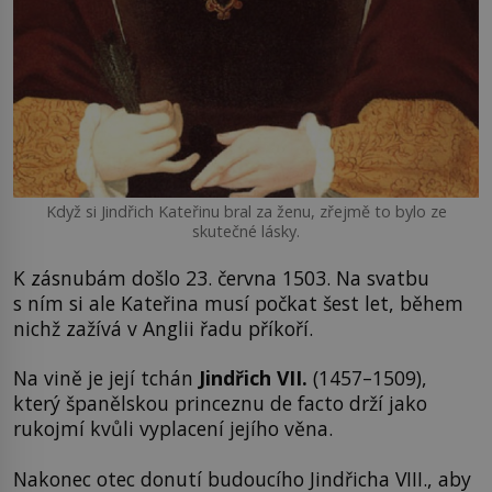
Když si Jindřich Kateřinu bral za ženu, zřejmě to bylo ze
skutečné lásky.
K zásnubám došlo 23. června 1503. Na svatbu
s ním si ale Kateřina musí počkat šest let, během
nichž zažívá v Anglii řadu příkoří.
Na vině je její tchán
Jindřich VII.
(1457–1509),
který španělskou princeznu de facto drží jako
rukojmí kvůli vyplacení jejího věna.
Nakonec otec donutí budoucího Jindřicha VIII., aby