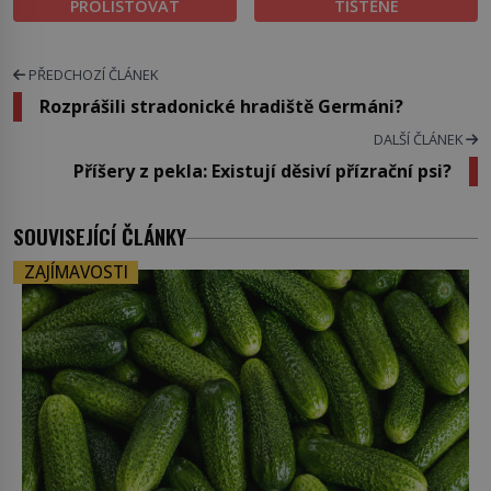
PROLISTOVAT
TIŠTĚNÉ
PŘEDCHOZÍ ČLÁNEK
Rozprášili stradonické hradiště Germáni?
DALŠÍ ČLÁNEK
Příšery z pekla: Existují děsiví přízrační psi?
SOUVISEJÍCÍ ČLÁNKY
ZAJÍMAVOSTI