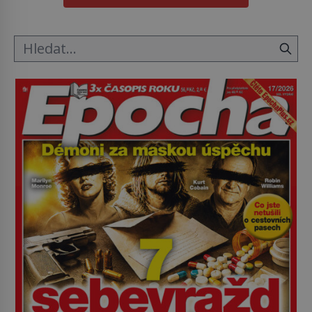
hřbitov, který si vysloužil název „Veselý“, najdeme
v rumunské vesnici Sapanta, nedaleko hranic […]