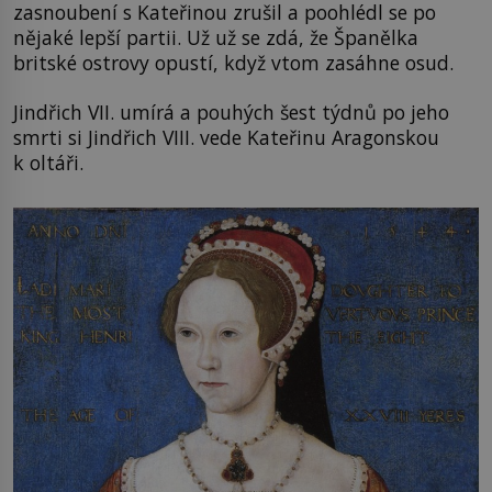
zasnoubení s Kateřinou zrušil a poohlédl se po
nějaké lepší partii. Už už se zdá, že Španělka
britské ostrovy opustí, když vtom zasáhne osud.
Jindřich VII. umírá a pouhých šest týdnů po jeho
smrti si Jindřich VIII. vede Kateřinu Aragonskou
k oltáři.