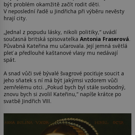
být problém okamžitě začít rodit děti.
V neposlední řadě u Jindřicha při výběru nevěsty
hrají city.
„Jednal z popudu lásky, nikoli politiky,“ uvádí
současná britská spisovatelka
Antonia Fraserová
.
Půvabná Kateřina mu učarovala. Její jemná světlá
pleť a předlouhé kaštanové vlasy mu nedávají
spát.
A snad vůči své bývalé švagrové pociťuje soucit a
jeho sňatek s ní má být jakýmsi vzdorem vůči
zemřelému otci. „Pokud bych byl stále svobodný,
znovu bych si zvolil Kateřinu,“ napíše krátce po
svatbě Jindřich VIII.