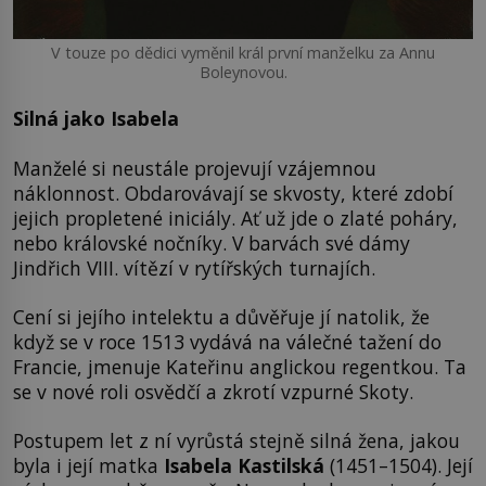
V touze po dědici vyměnil král první manželku za Annu
Boleynovou.
Silná jako Isabela
Manželé si neustále projevují vzájemnou
náklonnost. Obdarovávají se skvosty, které zdobí
jejich propletené iniciály. Ať už jde o zlaté poháry,
nebo královské nočníky. V barvách své dámy
Jindřich VIII. vítězí v rytířských turnajích.
Cení si jejího intelektu a důvěřuje jí natolik, že
když se v roce 1513 vydává na válečné tažení do
Francie, jmenuje Kateřinu anglickou regentkou. Ta
se v nové roli osvědčí a zkrotí vzpurné Skoty.
Postupem let z ní vyrůstá stejně silná žena, jakou
byla i její matka
I
sabela Kastilská
(1451–1504). Její