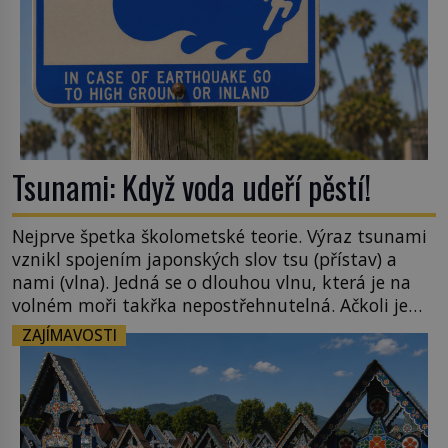
Tsunami: Když voda udeří pěstí!
Nejprve špetka školometské teorie. Výraz tsunami
vznikl spojením japonských slov tsu (přístav) a
nami (vlna). Jedná se o dlouhou vlnu, která je na
volném moři takřka nepostřehnutelná. Ačkoli je
vlnová délka tsunami i 300 kilometrů, výška vlny
ZAJÍMAVOSTI
na volném moři je maximálně 1,5 metru. Máme se
podobné obří vlny obávat i v Evropě? Vznik
tsunami si […]