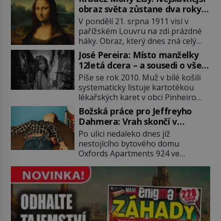
2011). To je James „Whitey“ Bulger
obraz světa zůstane dva roky
(1929–2018) viněný ze spoluúčasti
nezvěstný
V pondělí 21. srpna 1911 visí v
na 19 vraždách, vydírání a lichvy. A
pařížském Louvru na zdi prázdné
samozřejmě, krom toho je ještě
háky. Obraz, který dnes zná celý
drogový dealer, který neváhá
svět, je pryč. Zpočátku si nikdo
odstranit z cesty všechny práskače,
José Pereira: Místo manželky
nemyslí, že jde o krádež.
zatímco […]
12letá dcera – a sousedi o všem
Zaměstnanci jsou přesvědčeni, že
vědí!
Píše se rok 2010. Muž v bílé košili
Mona Lisa je jen v restaurátorské
systematicky listuje kartotékou
dílně nebo u fotografa. Když se
lékařských karet v obci Pinheiro
ukáže pravda, propukne jeden z
ležící asi 20 kilometrů od farmy s
největších honů na zloděje v […]
Božská práce pro Jeffreyho
podivínským majitelem. Něco tu
Dahmera: Vrah skončí v
nesedí. Ledaže… Ledaže by ta
tratolišti krve ve vězeňských
Po ulici nedaleko dnes již
mladá dívka z farmy byla ne
umývárnách
nestojícího bytového domu
manželkou, ale dcerou – a všechny
Oxfords Apartments 924 ve
ty děti byly zplozené v incestu. Na
wisconsinském Milwaukee se
sociálním odboru jednoho z […]
potácí zcela zmatený 14letý
Konerak Sinthasomphone. Když ho
zastaví policejní hlídka, ochable jí
nadiktuje adresu „jeho kamaráda“.
Strážníci ho dopraví zpět do