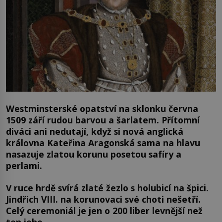
Westminsterské opatství na sklonku června
1509 září rudou barvou a šarlatem. Přítomní
diváci ani nedutají, když si nová anglická
královna Kateřina Aragonská sama na hlavu
nasazuje zlatou korunu posetou safíry a
perlami.
V ruce hrdě svírá zlaté žezlo s holubicí na špici.
Jindřich VIII. na korunovaci své choti nešetří.
Celý ceremoniál je jen o 200 liber levnější než