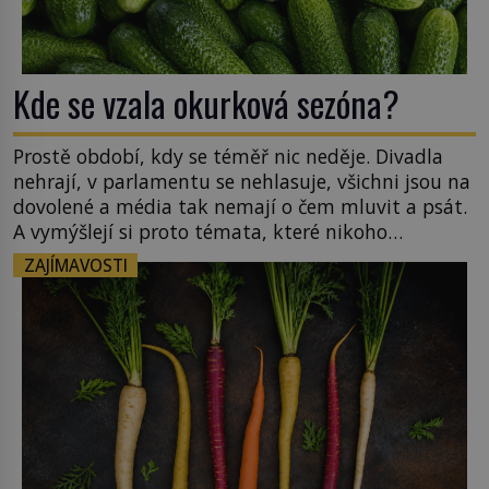
Kde se vzala okurková sezóna?
Prostě období, kdy se téměř nic neděje. Divadla
nehrají, v parlamentu se nehlasuje, všichni jsou na
dovolené a média tak nemají o čem mluvit a psát.
A vymýšlejí si proto témata, které nikoho
nezajímají. Proč je však ona letní doba spojovaná
ZAJÍMAVOSTI
zrovna s okurkami? Okurkovou sezónu známe už
od poloviny 19. století, ovšem jako Češi […]