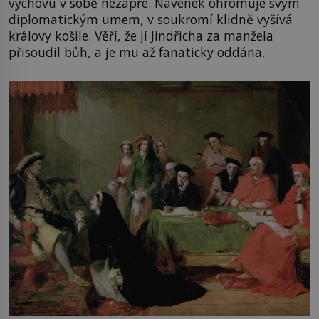
výchovu v sobě nezapře. Navenek ohromuje svým
diplomatickým umem, v soukromí klidně vyšívá
královy košile. Věří, že jí Jindřicha za manžela
přisoudil bůh, a je mu až fanaticky oddána.