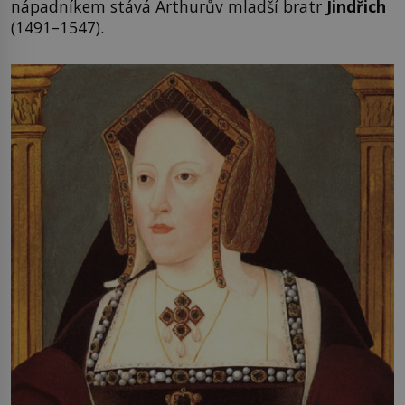
nápadníkem stává Arthurův mladší bratr
Jindřich
(1491–1547).