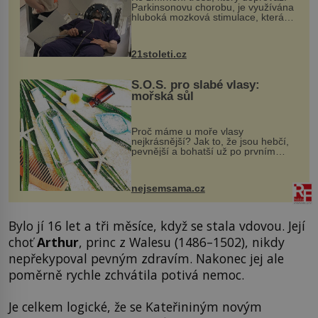
Parkinsonovu chorobu, je využívána
hluboká mozková stimulace, která
však vyžaduje vysoce invazivní
zákrok. Ultrazvuk zase není vhodný
k dostatečně přesnému zacílení ...
21stoleti.cz
S.O.S. pro slabé vlasy:
mořská sůl
Proč máme u moře vlasy
nejkrásnější? Jak to, že jsou hebčí,
pevnější a bohatší už po prvním
vykoupání? Protože sůl obsažená v
mořské vodě má blahodárný vliv.
Nejen na tělo a pokožku, ale i na
nejsemsama.cz
vlasy. ...
Bylo jí 16 let a tři měsíce, když se stala vdovou. Její
choť
Arthur
, princ z Walesu (1486–1502), nikdy
nepřekypoval pevným zdravím. Nakonec jej ale
poměrně rychle zchvátila potivá nemoc.
Je celkem logické, že se Kateřininým novým