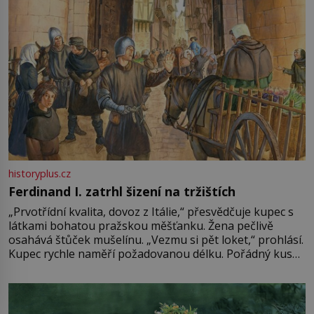
historyplus.cz
Ferdinand I. zatrhl šizení na tržištích
„Prvotřídní kvalita, dovoz z Itálie,“ přesvědčuje kupec s
látkami bohatou pražskou měšťanku. Žena pečlivě
osahává štůček mušelínu. „Vezmu si pět loket,“ prohlásí.
Kupec rychle naměří požadovanou délku. Pořádný kus
mu přitom zůstane za prsty… „Na šaty ho bude málo,
milostpaní. Stačí jenom na sukni,“ zhodnotí švadlena
množství růžového mušelínu. „Ošidili vás, podívejte.“
Vezme do ruky dřevěnou