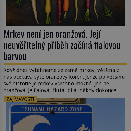
Mrkev není jen oranžová. Její
neuvěřitelný příběh začíná fialovou
barvou
Když dnes vytáhneme ze země mrkev, většina z
nás očekává sytě oranžový kořen. Jenže po většinu
své historie je mrkev všechno možné, jen ne
oranžová. Je fialová, žlutá, bílá, někdy dokonce
téměř černá. Až díky stovkám let pečlivého
ZAJÍMAVOSTI
šlechtění se z ní stává zelenina, bez které si českou
zahradu ani nedokážeme představit. Její příběh je
[…]