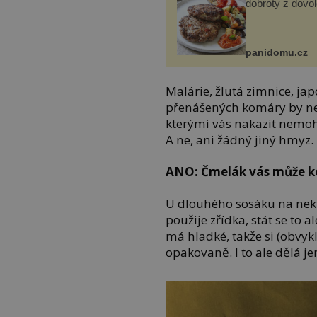
dobroty z dovo
panidomu.cz
Malárie, žlutá zimnice, j
přenášených komáry by nebr
kterými vás nakazit nemoho
A ne, ani žádný jiný hmyz.
ANO: Čmelák vás může 
U dlouhého sosáku na nekta
použije zřídka, stát se to 
má hladké, takže si (obvy
opakovaně. I to ale dělá j