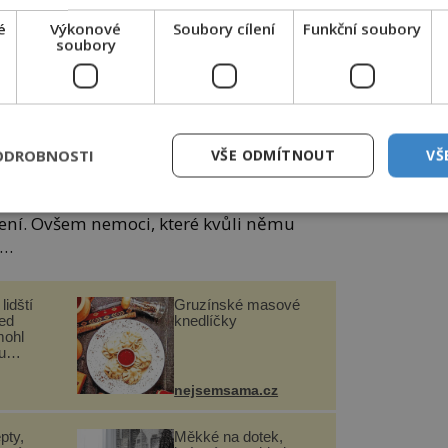
é
Výkonové
Soubory cílení
Funkční soubory
V
soubory
Hlavně nektarem. A to všichni. Ovšem
sovou schopnost sání krve. Přežijí bez ní,
 pro vývoj vajíček.
ODROBNOSTI
VŠE ODMÍTNOUT
VŠ
ého komára a doufáte, že se unaví dřív než
ží létat bez pauzy až 4 hodiny. Štípanec
ení. Ovšem nemoci, které kvůli němu
á…
lidští
Gruzínské masové
řed
knedlíčky
mohl
u
nejsemsama.cz
pty,
Měkké na dotek,