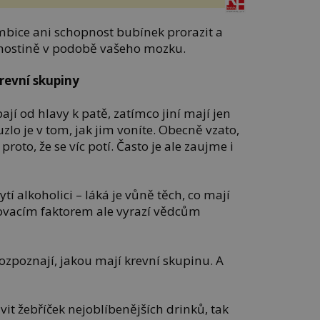
bice ani schopnost bubínek prorazit a
 hostině v podobě vašeho mozku.
krevní skupiny
í od hlavy k patě, zatímco jiní mají jen
zlo je v tom, jak jim voníte. Obecně vzato,
roto, že se víc potí. Často je ale zaujme i
í alkoholici – láká je vůně těch, co mají
ovacím faktorem ale vyrazí vědcům
rozpoznají, jakou mají krevní skupinu. A
it žebříček nejoblíbenějších drinků, tak