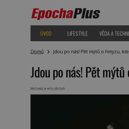
ÚVOD
LIFESTYLE
VĚDA A TECHN
Domů
Jdou po nás! Pět mýtů o hmyzu, kte
Jdou po nás! Pět mýtů 
MICHAELA HOLUBOVÁ