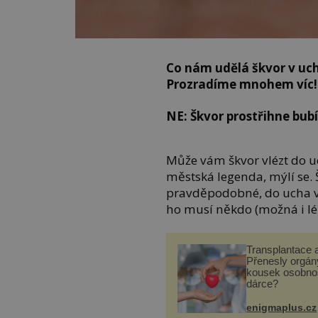
Co nám udělá škvor v uc
Prozradíme mnohem víc
NE: Škvor prostřihne bub
Může vám škvor vlézt do uc
městská legenda, mýlí se. 
pravděpodobné, do ucha vá
ho musí někdo (možná i lék
Transplantace 
Přenesly orgány
kousek osobnos
dárce?
enigmaplus.cz