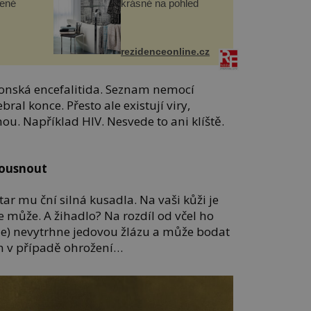
lené
krásné na pohled
rezidenceonline.cz
aponská encefalitida. Seznam nemocí
al konce. Přesto ale existují viry,
u. Například HIV. Nesvede to ani klíště.
kousnout
r mu ční silná kusadla. Na vaši kůži je
ale může. A žihadlo? Na rozdíl od včel ho
kle) nevytrhne jedovou žlázu a může bodat
en v případě ohrožení…