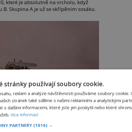
, které je absolutně na vrcholu, když
nu B. Skupina A je už se skřípěním sosáku.
 stránky používají soubory cookie.
bsahu, reklam a analýze návštěvnosti používáme soubory cookie. 
šich stránek také sdílíme s našimi reklamními a analytickými partn
s dalšími informacemi, které jste jim poskytli nebo které shromá
lužeb.
Více informací
CHNY PARTNERY
(1616) →
ulku? Tak to jste favorit.