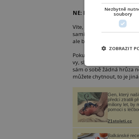
Nezbytně nutn
NE: Komáři přenášejí HI
soubory
Víte, čím se živí komáři? 
samičky, ty mají jako bonu
ale bílkoviny z ní potřebují
ZOBRAZIT P
Pokud v noci lovíte otravn
vy, sluší se dodat, že vydr
sám o sobě žádná hrůza n
můžete chytnout, to je jin
Gen, který naši 
předci ztratili p
miliony let, by 
pomoci s léčbo
„nemoci králů“
21stoleti.cz
Balkánské rece