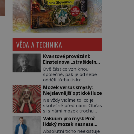
VĚDA A TECHNIKA
Kvantové provázání:
Einsteinova „strašidelná
akce na dálku“ dál mate i
Dvě částice vzniknou
fascinuje vědce
společně, pak je od sebe
oddělí třeba tisíce
kilometrů. Přesto se při
Mozek versus smysly:
měření chovají, jako by
Nejslavnější optické iluze
mezi nimi existovalo
Ne vždy vidíme to, co je
neviditelné pouto. Albert
skutečně před námi. Občas
Einstein tomu s jistou
si s námi mozek trochu
dávkou ironie říká
pohraje. A my pak doslova
„strašidelná akce na dálku“
Vakuum pro mysl: Proč
nevěříme vlastním očím!
a dlouhá desetiletí věří, že
lidský mozek nesnese
Jak vznikají ty
musí existovat jednodušší
absolutní klid a začne si
Absolutní ticho neexistuje
nejpodivnější optické
vysvětlení. Moderní