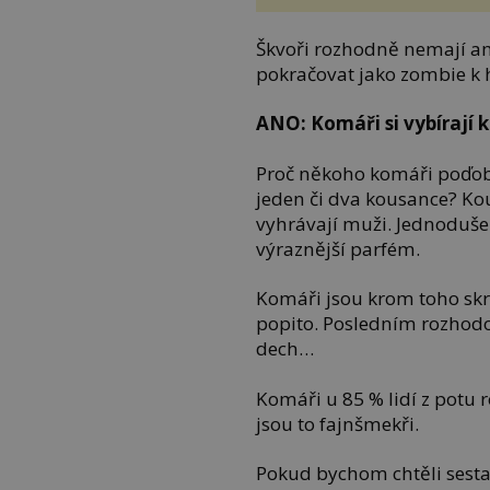
Škvoři rozhodně nemají am
pokračovat jako zombie k
ANO: Komáři si vybírají 
Proč někoho komáři poďobaj
jeden či dva kousance? Kou
vyhrávají muži. Jednoduše p
výraznější parfém.
Komáři jsou krom toho skryt
popito. Posledním rozhod
dech…
Komáři u 85 % lidí z potu 
jsou to fajnšmekři.
Pokud bychom chtěli sestav