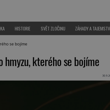
IKA
HISTORIE
SVĚT ZLOČINU
ZÁHADY A TAJEMSTV
rého se bojíme
o hmyzu, kterého se bojíme
30.9.2