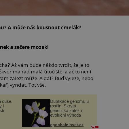
hu? A může nás kousnout čmelák?
!
ínek a sežere mozek!
ha? Až vám bude někdo tvrdit, že je to
Škvor má rád malá útočiště, a ač to není
m zalézt může. A dál? Buď vyleze, nebo
ař) vyndat. Toť vše.
a duše.
Duplikace genomu u
 i
rostlin: Skrytá
ti
genetická zátěž i
evoluční výhoda
epochalnisvet.cz