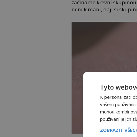
začínáme krevní skupinou 0
není k mání, dají si skupi
Tyto webové
K personalizaci o
vašem používání na
mohou kombinovat 
používání jejich s
ZOBRAZIT VŠE
Máte n