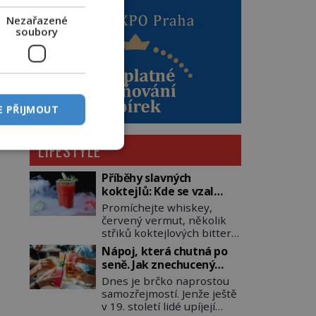
Nezařazené
soubory
E PŘIJMOUT
LIFESTYLE
Příběhy slavných
koktejlů: Kde se vzal
Manhattan a Bloody
Promíchejte whiskey,
Mary?
červený vermut, několik
střiků koktejlových bitters
a led, sceďte, ozdobte
Nápoj, která chutná po
koktejlovou třešinkou a
seně. Jak znechucený
tadá… Manhattan je tu! A
Američan vymyslel brčko
Dnes je brčko naprostou
pokud to má být skutečně
samozřejmostí. Jenže ještě
on, dejte si pozor, ať místo
v 19. století lidé upíjejí
klasické americké rye