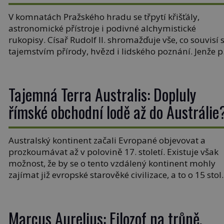
Evropy?
V komnatách Pražského hradu se třpytí křišťály,
astronomické přístroje i podivné alchymistické
rukopisy. Císař Rudolf II. shromažďuje vše, co souvisí 
tajemstvím přírody, hvězd i lidského poznání. Jenže 
jeho smrti se jeho slavné sbírky začínají rozpadat a čá
z nich mizí navždy. Kdo odnesl nejvzácnější knihy? A
existují ještě někde zapomenuté rukopisy, které nikd
Tajemná Terra Australis: Dopluly
[…]
římské obchodní lodě až do Austrálie
Australský kontinent začali Evropané objevovat a
prozkoumávat až v polovině 17. století. Existuje však
možnost, že by se o tento vzdálený kontinent mohly
zajímat již evropské starověké civilizace, a to o 15 stol
dříve? Již od starověku kartografové zakreslovali do
map záhadný kontinent Terra Australis – Jižní zemi.
Proč? Do jisté míry to byl smysl pro […]
Marcus Aurelius: Filozof na trůně,