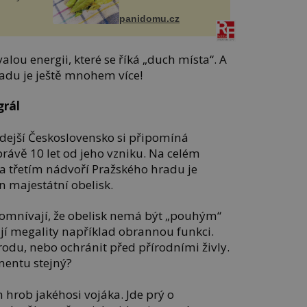
panidomu.cz
ou energii, které se říká „duch místa“. A
adu je ještě mnohem více!
grál
hdejší Československo si připomíná
rávě 10 let od jeho vzniku. Na celém
na třetím nádvoří Pražského hradu je
n majestátní obelisk.
omnívají, že obelisk nemá být „pouhým“
jí megality například obrannou funkci.
úrodu, nebo ochránit před přírodními živly.
mentu stejný?
m hrob jakéhosi vojáka. Jde prý o