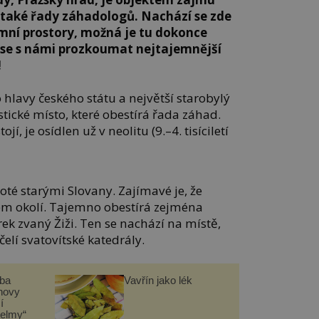
 také řady záhadologů. Nachází se zde
mní prostory, možná je tu dokonce
e se s námi prozkoumat nejtajemnější
!
 hlavy českého státu a největší starobylý
stické místo, které obestírá řada záhad.
í, je osídlen už v neolitu (9.–4. tisíciletí
oté starými Slovany. Zajímavé je, že
em okolí. Tajemno obestírá zejména
rek zvaný Žiži. Ten se nachází na místě,
elí svatovítské katedrály.
čba
Vavřín jako lék
novy
í
helmy“