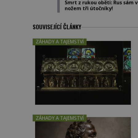
Smrt z rukou oběti: Rus sám v
nožem tři útočníky!
SOUVISEJÍCÍ ČLÁNKY
ZÁHADY A TAJEMSTVÍ
ZÁHADY A TAJEMSTVÍ