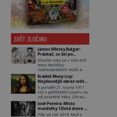
SVĚT ZLOČINU
James Whitey Bulger:
Práskač, co šel po
práskačích
Dlouhé roky se v USA drží
mezi desítkou
nejhledanějších mužů a
dopracuje to až na číslo
Krádež Mony Lisy:
dvě – hned po Usámovi bin
Nejslavnější obraz světa
Ládinovi (1957–2011). To je
zůstane dva roky
V pondělí 21. srpna 1911
James „Whitey“ Bulger
nezvěstný
visí v pařížském Louvru na
(1929–2018) viněný ze
zdi prázdné háky. Obraz,
spoluúčasti na 19
který dnes zná celý svět, je
vraždách, vydírání a lichvy.
José Pereira: Místo
pryč. Zpočátku si nikdo
A samozřejmě, krom toho
manželky 12letá dcera –
nemyslí, že jde o krádež.
je ještě drogový dealer,
a sousedi o všem vědí!
Píše se rok 2010. Muž v
Zaměstnanci jsou
který neváhá odstranit z