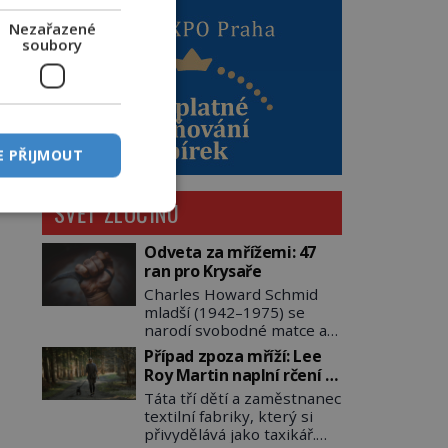
Nezařazené
soubory
E PŘIJMOUT
SVĚT ZLOČINU
Odveta za mřížemi: 47
ran pro Krysaře
Charles Howard Schmid
mladší (1942–1975) se
narodí svobodné matce a
adoptují ho provozovatelé
Případ zpoza mříží: Lee
pečovatelského domu
Roy Martin naplní rčení o
Charles a Katharine
volání do lesa
Táta tří dětí a zaměstnanec
Schmidovi. Synek jim
textilní fabriky, který si
mnoho radosti nepřinese.
přivydělává jako taxikář.
Mezi přáteli v arizonském