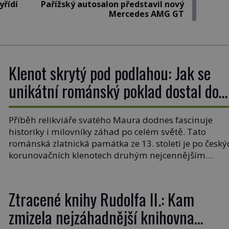
yřídí
Pařížský autosalon představil nový
Mercedes AMG GT
Klenot skrytý pod podlahou: Jak se
unikátní románský poklad dostal do
zapadlého Bečova?
Příběh relikviáře svatého Maura dodnes fascinuje
historiky i milovníky záhad po celém světě. Tato
románská zlatnická památka ze 13. století je po český
korunovačních klenotech druhým nejcennějším
movitým majetkem v České republice. Přestože byl
klenot v roce 1985 po dramatickém pátrání
kriminalistů úspěšně nalezen, jeho minulost stále
Ztracené knihy Rudolfa II.: Kam
obestírá hustá mlha. Otázky, jak přesně se tato […]
zmizela nejzáhadnější knihovna