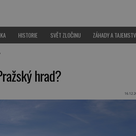
IKA
HISTORIE
SVĚT ZLOČINU
ZÁHADY A TAJEMSTV
?
 Pražský hrad?
16.12.2