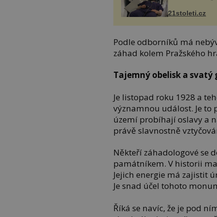
21stoleti.cz
Podle odborníků má nebýval
záhad kolem Pražského hr
Tajemný obelisk a svatý 
Je listopad roku 1928 a te
významnou událost. Je to p
území probíhají oslavy a 
právě slavnostně vztyčová
Někteří záhadologové se d
památníkem. V historii ma
Jejich energie má zajistit 
Je snad účel tohoto monu
Říká se navíc, že je pod ní