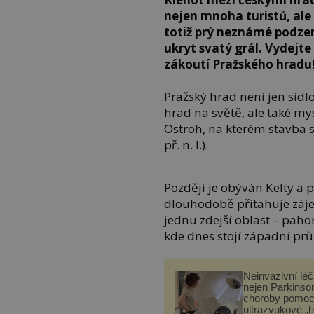
nejen mnoha turistů, ale
totiž prý neznámé podze
ukryt svatý grál. Vydejt
zákoutí Pražského hradu
Pražský hrad není jen sídlo
hrad na světě, ale také my
Ostroh, na kterém stavba stoj
př. n. l.).
Později je obýván Kelty a p
dlouhodobě přitahuje záj
jednu zdejší oblast – paho
kde dnes stojí západní průč
Neinvazivní lé
nejen Parkinso
choroby pomoc
ultrazvukové „