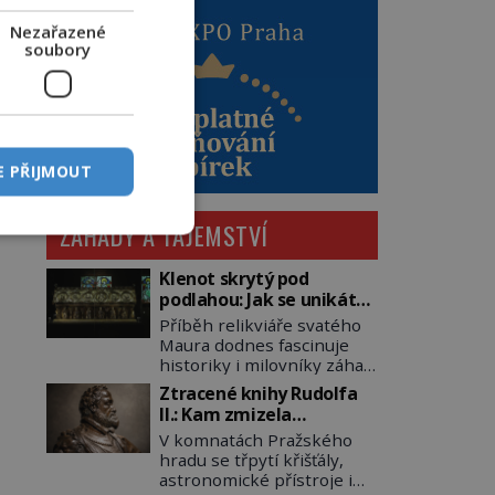
Nezařazené
soubory
E PŘIJMOUT
ZÁHADY A TAJEMSTVÍ
Klenot skrytý pod
podlahou: Jak se unikátní
románský poklad dostal
Příběh relikviáře svatého
do zapadlého Bečova?
Maura dodnes fascinuje
historiky i milovníky záhad
po celém světě. Tato
Ztracené knihy Rudolfa
románská zlatnická
II.: Kam zmizela
památka ze 13. století je
nejzáhadnější knihovna
V komnatách Pražského
po českých korunovačních
Evropy?
hradu se třpytí křišťály,
klenotech druhým
astronomické přístroje i
nejcennějším movitým