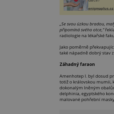
dárce?
enigmaplus.cz
„Se svou úzkou bradou, mal
připomíná svého otce,“
řekl
radiologie na lékařské faku
Jako poměrně překvapující
také nápadně dobrý stav 
Záhadný faraon
Amenhotep I. byl dosud p
totiž o královskou mumii, k
dokonalým lněným obalům
delphinia, egyptského kono
malované pohřební masky j