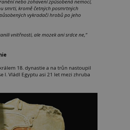
zranění nebo zohavení způsobená nemocí,
inu smrti, kromě četných posmrtných
působených vykradači hrobů po jeho
nili vnitřnosti, ale mozek ani srdce ne,“
mie
rálem 18. dynastie a na trůn nastoupil
 I. Vládl Egyptu asi 21 let mezi zhruba