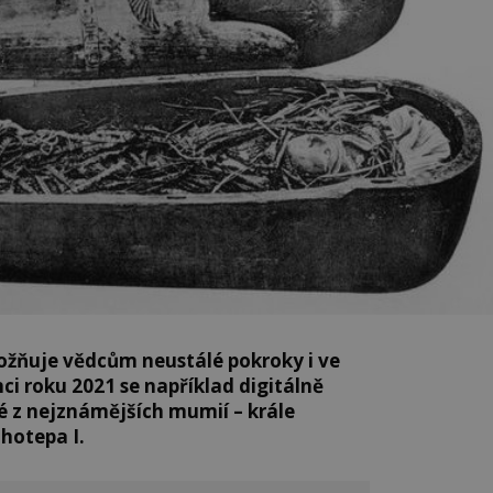
žňuje vědcům neustálé pokroky i ve
ci roku 2021 se například digitálně
é z nejznámějších mumií – krále
hotepa I.