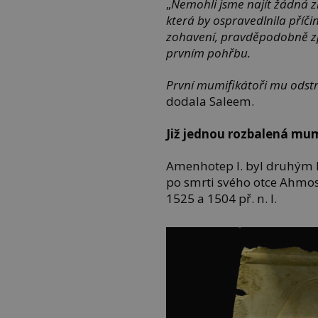
„
Nemohli jsme najít žádná 
která by ospravedlnila příč
zohavení, pravděpodobně z
prvním pohřbu.
První mumifikátoři mu odstra
dodala Saleem.
Již jednou rozbalená mu
Amenhotep I. byl druhým k
po smrti svého otce Ahmose
1525 a 1504 př. n. l.