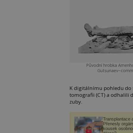
Původní hrobka Amenhot
Gutsunaev~commo
K digitálnímu pohledu do 
tomografii (CT) a odhalili
zuby.
Transplantace 
Přenesly orgány
kousek osobnos