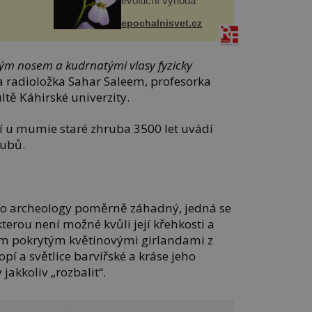
evoluční výhoda
epochalnisvet.cz
ým nosem a kudrnatými vlasy fyzicky
a radioložka Sahar Saleem, profesorka
ltě Káhirské univerzity.
 u mumie staré zhruba 3500 let uvádí
zubů.
ro archeology poměrně záhadný, jedná se
terou není možné kvůli její křehkosti a
 pokrytým květinovými girlandami z
pí a světlice barvířské a kráse jeho
akkoliv „rozbalit“.