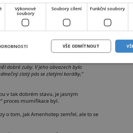
é
Výkonové
Soubory cílení
Funkční soubory
soubory
ě v Luxoru, kde je známo, že úředníci 21. dynastie
iců, aby je ochránili před vykradači hrobek. Foto:
ODROBNOSTI
VŠE ODMÍTNOUT
VŠ
mmonswiki / Creative Commons / PD US
měl přibližně 35 let, když zemřel. Byl asi
ěl dobré zuby. V jeho obvazech bylo
inečný zlatý pás se zlatými korálky,“
sou v tak dobrém stavu, je jasným
“ proces mumifikace byl.
zy o tom, jak Amenhotep zemřel, ale to se