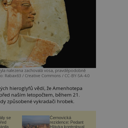
 byla nalezena zachovalá vosa, pravděpodobně
oto: Rabax63 / Creative Commons / CC-BY-SA-4.0
ých hieroglyfů vědí, že Amenhotepa
etí před naším letopočtem, během 21.
kody způsobené vykradači hrobek.
ály se
Černovická
před
rezidence: Pedant
ánila
Hlávka kontroloval