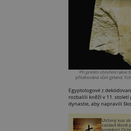
Při prvním otevření rakve
přitahována vůní girland. F
Egyptologové z dekódovan
rozbalili kněží v 11. stol
dynastie, aby napravili š
Utržený kus sk
zastavil těsně 
kostelem! Ochr