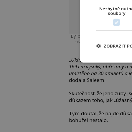
Nezbytně nutn
soubory
Byl objeven v roce 1881 na míst
ukrývali mumie králů a šlecht
ZOBRAZIT P
Anton Gutsunaev~co
„
Ukázalo se, že Amenhotep I. 
169 cm vysoký, obřezaný a m
umístěno na 30 amuletů a jed
dodala Saleem.
Skutečnost, že jeho zuby j
důkazem toho, jak „úžasný
Tým doufal, že najde důka
bohužel nestalo.