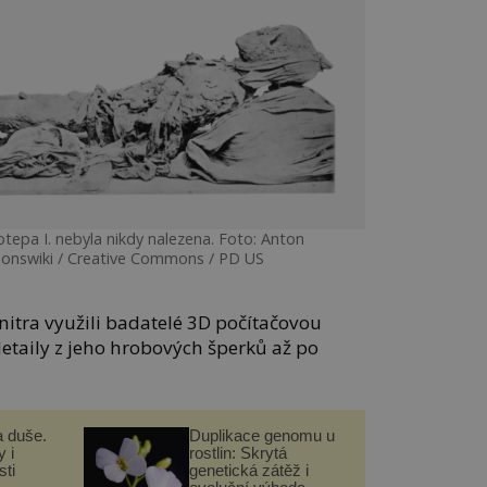
epa I. nebyla nikdy nalezena. Foto: Anton
nswiki / Creative Commons / PD US
nitra využili badatelé 3D počítačovou
 detaily z jeho hrobových šperků až po
a duše.
Duplikace genomu u
 i
rostlin: Skrytá
ti
genetická zátěž i