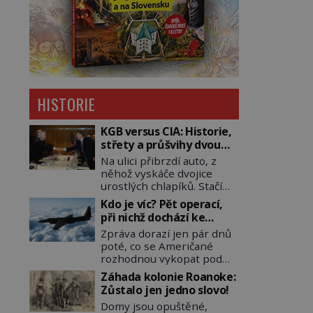
HISTORIE
KGB versus CIA: Historie,
střety a průšvihy dvou
nejznámějších tajných
Na ulici přibrzdí auto, z
služeb historie
něhož vyskáče dvojice
urostlých chlapíků. Stačí
pár vteřin a už agresivně
Kdo je víc? Pět operací,
buší na dveře. O další
při nichž dochází ke
okamžik později vlečou
střetu obou tajných
Zpráva dorazí jen pár dnů
nebožáka do auta, a pak už
služeb
poté, co se Američané
ho nikdy nikdo nespatří.
rozhodnou vykopat pod
Dostal se totiž do rukou
východní částí Berlína
všemocné KGB. Jako
Záhada kolonie Roanoke:
několik stovek metrů
sourozenci, kteří si
Zůstalo jen jedno slovo!
dlouhý tunel. Sověti na
nemohou přijít na jméno.
Domy jsou opuštěné,
sobě nenechají nic znát a
Neustále se předhání v