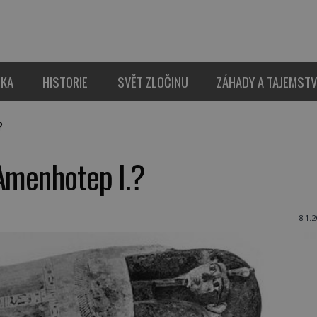
IKA
HISTORIE
SVĚT ZLOČINU
ZÁHADY A TAJEMSTV
?
 Amenhotep I.?
8.1.