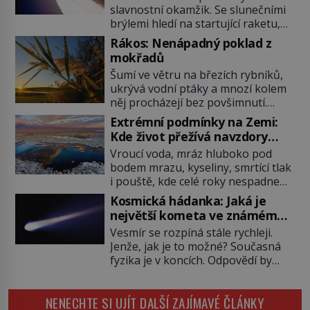
slavnostní okamžik. Se slunečními
brýlemi hledí na startující raketu,
která má do vesmíru vynést kromě
Rákos: Nenápadný poklad z
posádky také obyčejnou učitelku.
mokřadů
Po několika sekundách všem
Šumí ve větru na březích rybníků,
ztuhnou úsměvy, stroj totiž
ukrývá vodní ptáky a mnozí kolem
exploduje. Jejich konstrukce není
něj procházejí bez povšimnutí.
z levného kraje, daňové poplatníky
Přesto právě rákos pomáhal stavět
stojí miliardy dolarů. Na druhou
Extrémní podmínky na Zemi:
domy, vyrábět lodě, zapisovat první
stranu zvládnou jen představitelné
Kde život přežívá navzdory
texty a inspiroval řadu pověstí.
věci. Na malé kousky Název:
všemu
Vroucí voda, mráz hluboko pod
Tato skromná, ale užitečná
Columbia První […]
bodem mrazu, kyseliny, smrtící tlak
rostlina provází člověka už tisíce
i pouště, kde celé roky nespadne
let. Většina lidí vnímá rákos jen jako
jediná kapka deště. Na první
obyčejnou kulisu letního koupání.
Kosmická hádanka: Jaká je
pohled místa, kde nemůže
Stačí se však podívat […]
největší kometa ve známém
existovat vůbec nic. Přesto právě
vesmíru?
Vesmír se rozpíná stále rychleji.
tady vědci objevují organismy,
Jenže, jak je to možné? Současná
které posouvají hranice života.
fyzika je v koncích. Odpovědí by
Každý nový nález mění naše
mohla být hypotetická temná
představy o tom, co všechno
energie. Právě na tu se zaměří
dokáže příroda a napovídá, kde
NENECHTE SI UJÍT DALŠÍ ZAJÍMAVÉ ČLÁNKY
pozornost dvojice zkušených
bychom jednou […]