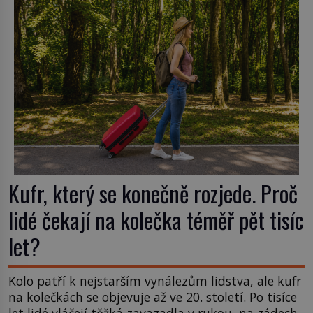
amerického výrobce cigaretových náustků k
nápadu, který změní způsob pití po celém […]
Kufr, který se konečně rozjede. Proč
lidé čekají na kolečka téměř pět tisíc
let?
Kolo patří k nejstarším vynálezům lidstva, ale kufr
na kolečkách se objevuje až ve 20. století. Po tisíce
let lidé vláčejí těžká zavazadla v rukou, na zádech