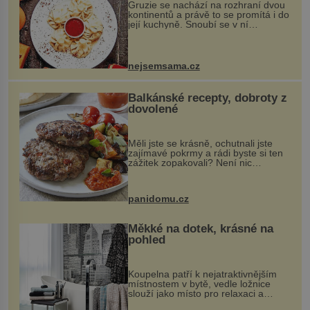
Gruzie se nachází na rozhraní dvou
kontinentů a právě to se promítá i do
její kuchyně. Snoubí se v ní
evropské a asijské chutě a díky tomu
vznikají rozmanité a chuťově bohaté
pokrmy, které rozhodně st...
nejsemsama.cz
Balkánské recepty, dobroty z
dovolené
Měli jste se krásně, ochutnali jste
zajímavé pokrmy a rádi byste si ten
zážitek zopakovali? Není nic
snazšího. Pljeskavica (10 porcí)
Možná jste ji ochutnali na dovolené v
bývalé Jugoslávii, lze ji vi...
panidomu.cz
Měkké na dotek, krásné na
pohled
Koupelna patří k nejatraktivnějším
místnostem v bytě, vedle ložnice
slouží jako místo pro relaxaci a
odpočinek. Koupelnový textil –