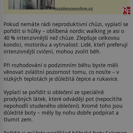
ručníky, osušky a koberečky –
mohou jako mávnutím kouzelného
rezidenceonline.cz
proutku...
Pokud nemáte rádi neproduktivní chůzi, vyplatí se
pořídit si hůlky – oblíbená nordic walking je asi o
40 % intenzivnější než chůze. Zlepšuje celkovou
kondici, motoriku a vytrvalost. Lidé, kteří preferují
intenzivnější cvičení, mohou zvolit běh.
Při rozhodování o podzimním běhu byste měli
věnovat zvláštní pozornost tomu, co nosíte – v
nízkých teplotách je důležitá čepice a rukavice.
Vyplatí se pořídit si oblečení ze speciálně
prodyšných látek, které odvádějí pot (nepocítíte
nepohodlí studeného oblečení). Kromě toho jsou
důležité boty – měly by nohu dobře podpírat a
tlumit zem.
Pořídit si můžete například
běžecké boty Salomon
.