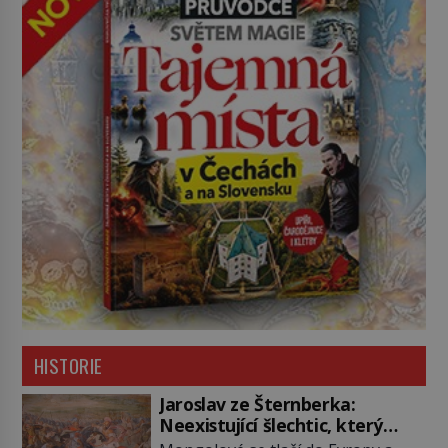
HISTORIE
Jaroslav ze Šternberka:
Neexistující šlechtic, který
z Moravy vyžene Mongoly