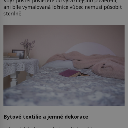
Když postel povlečete do výraznějšího povlečení,
ani bíle vymalovaná ložnice vůbec nemusí působit
sterilně.
Bytové textilie a jemné dekorace