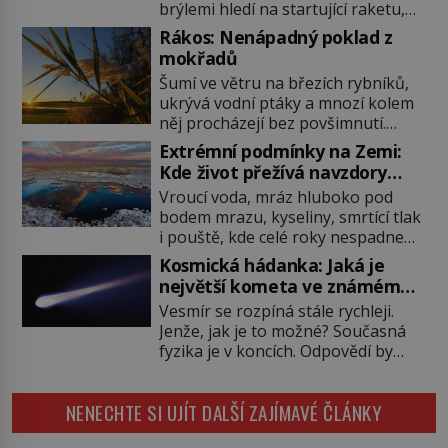
brýlemi hledí na startující raketu,
která má do vesmíru vynést kromě
Rákos: Nenápadný poklad z
posádky také obyčejnou učitelku.
mokřadů
Po několika sekundách všem
Šumí ve větru na březích rybníků,
ztuhnou úsměvy, stroj totiž
ukrývá vodní ptáky a mnozí kolem
exploduje. Jejich konstrukce není
něj procházejí bez povšimnutí.
z levného kraje, daňové poplatníky
Přesto právě rákos pomáhal stavět
stojí miliardy dolarů. Na druhou
Extrémní podmínky na Zemi:
domy, vyrábět lodě, zapisovat první
stranu zvládnou jen představitelné
Kde život přežívá navzdory
texty a inspiroval řadu pověstí.
věci. Na malé kousky Název:
všemu
Vroucí voda, mráz hluboko pod
Tato skromná, ale užitečná
Columbia První […]
bodem mrazu, kyseliny, smrtící tlak
rostlina provází člověka už tisíce
i pouště, kde celé roky nespadne
let. Většina lidí vnímá rákos jen jako
jediná kapka deště. Na první
obyčejnou kulisu letního koupání.
Kosmická hádanka: Jaká je
pohled místa, kde nemůže
Stačí se však podívat […]
největší kometa ve známém
existovat vůbec nic. Přesto právě
vesmíru?
Vesmír se rozpíná stále rychleji.
tady vědci objevují organismy,
Jenže, jak je to možné? Současná
které posouvají hranice života.
fyzika je v koncích. Odpovědí by
Každý nový nález mění naše
mohla být hypotetická temná
představy o tom, co všechno
energie. Právě na tu se zaměří
dokáže příroda a napovídá, kde
NENECHTE SI UJÍT DALŠÍ ZAJÍMAVÉ ČLÁNKY
pozornost dvojice zkušených
bychom jednou […]
astronomů. Namísto ní ale objeví