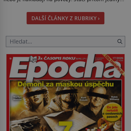
nápad, připevnit ke kufru kolečka. Jenže právě ten
nikdo dlouho nedostane. Až jednou se na letišti
DALŠÍ ČLÁNKY Z RUBRIKY ›
ozve věta, která změní […]