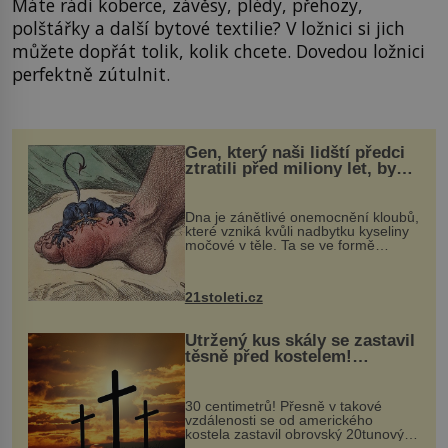
Máte rádi koberce, závěsy, plédy, přehozy,
polštářky a další bytové textilie? V ložnici si jich
můžete dopřát tolik, kolik chcete. Dovedou ložnici
perfektně zútulnit.
Gen, který naši lidští předci
ztratili před miliony let, by
mohl pomoci s léčbou
„nemoci králů“
Dna je zánětlivé onemocnění kloubů,
které vzniká kvůli nadbytku kyseliny
močové v těle. Ta se ve formě
krystalků ukládá v blízkosti kloubů,
nejčastěji přitom postihuje palce na
nohou, a způsobuje bole...
21stoleti.cz
Utržený kus skály se zastavil
těsně před kostelem!
Ochránila ho boží síla?
30 centimetrů! Přesně v takové
vzdálenosti se od amerického
kostela zastavil obrovský 20tunový