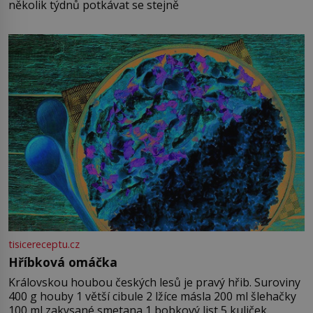
několik týdnů potkávat se stejně
tisicereceptu.cz
Hříbková omáčka
Královskou houbou českých lesů je pravý hřib. Suroviny
400 g houby 1 větší cibule 2 lžíce másla 200 ml šlehačky
100 ml zakysané smetana 1 bobkový list 5 kuliček