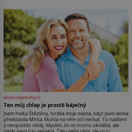
energii. Využitím těchto přírodních zdrojů v magii
můžete obohatit své rituály a přinést do svého života
větší harmonii a klid. Je důležité
skutecnepribehy.cz
Ten můj chlap je prostě báječný
Jsem holka Štěstěny, tvrdila moje máma, když jsem doma
představila Mirka. Mohla na něm oči nechat. To nadšení
ji neopustilo nikdy. Myslím, že mi trochu záviděla, ale
nikdy jsem jí to neřekla. Tátu měla ráda, ale co si