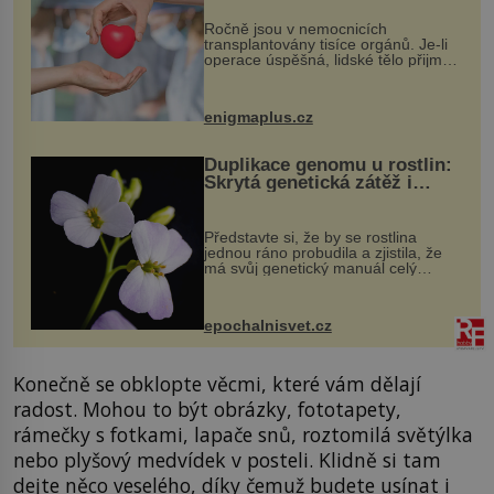
Ročně jsou v nemocnicích
transplantovány tisíce orgánů. Je-li
operace úspěšná, lidské tělo přijme
darovaný orgán za své a pacient
může vést plnohodnotný život. Ale co
když při transplantaci nepřijímám...
enigmaplus.cz
Duplikace genomu u rostlin:
Skrytá genetická zátěž i
evoluční výhoda
Představte si, že by se rostlina
jednou ráno probudila a zjistila, že
má svůj genetický manuál celý
dvakrát. Přesně to se občas v
přírodě stane – a podle nového
výzkumu to může být pro druhy
epochalnisvet.cz
vstupenka...
Konečně se obklopte věcmi, které vám dělají
radost. Mohou to být obrázky, fototapety,
rámečky s fotkami, lapače snů, roztomilá světýlka
nebo plyšový medvídek v posteli. Klidně si tam
dejte něco veselého, díky čemuž budete usínat i