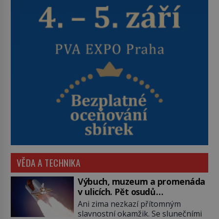
VĚDA A TECHNIKA
Výbuch, muzeum a promenáda
v ulicích. Pět osudů
nejslavnějších raketoplánů
Ani zima nezkazí přítomným
slavnostní okamžik. Se slunečními