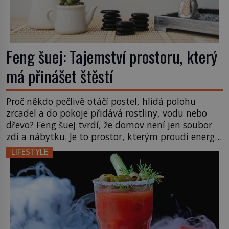
Feng šuej: Tajemství prostoru, který
má přinášet štěstí
Proč někdo pečlivě otáčí postel, hlídá polohu
zrcadel a do pokoje přidává rostliny, vodu nebo
dřevo? Feng šuej tvrdí, že domov není jen soubor
zdí a nábytku. Je to prostor, kterým proudí energie
čchi a jeho uspořádání může ovlivňovat, jak se v
LIFESTYLE
něm člověk cítí. Feng šuej má kořeny ve staré Číně
a jeho historie […]