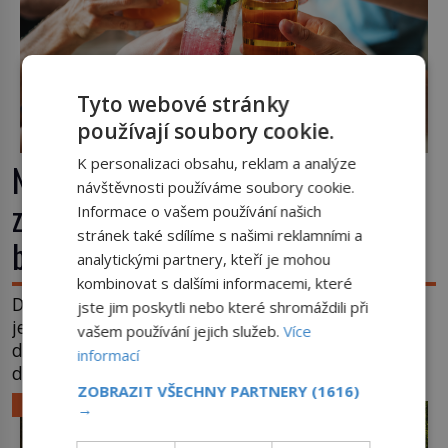
Tyto webové stránky
používají soubory cookie.
K personalizaci obsahu, reklam a analýze
Nápoj, která chutná po seně. Jak
návštěvnosti používáme soubory cookie.
znechucený Američan vymyslel
Informace o vašem používání našich
stránek také sdílíme s našimi reklamními a
brčko
analytickými partnery, kteří je mohou
kombinovat s dalšími informacemi, které
Dnes je brčko naprostou samozřejmostí. Jenže
jste jim poskytli nebo které shromáždili při
ještě v 19. století lidé upíjejí limonády i koktejly
vašem používání jejich služeb.
Více
dutými stébly žita nebo žitné slámy. Fungují sice
informací
dobře, mají ale jednu nepříjemnou vlastnost po
ZOBRAZIT VŠECHNY PARTNERY
(1616)
chvíli se rozmáčejí a nápoji dodávají travnatou
LIFESTYLE
→
příchuť. Právě tahle drobná nepříjemnost přivede
amerického výrobce cigaretových náustků k