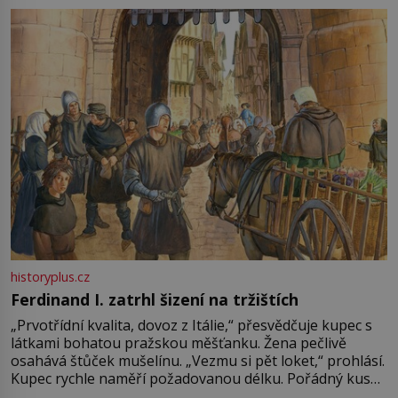
pře hned několik latinskoamerických zemí a k tomu
Francie, kde se traduje,
historyplus.cz
Ferdinand I. zatrhl šizení na tržištích
„Prvotřídní kvalita, dovoz z Itálie,“ přesvědčuje kupec s
látkami bohatou pražskou měšťanku. Žena pečlivě
osahává štůček mušelínu. „Vezmu si pět loket,“ prohlásí.
Kupec rychle naměří požadovanou délku. Pořádný kus
mu přitom zůstane za prsty… „Na šaty ho bude málo,