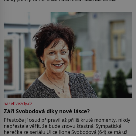
pamatuji, tak jsme s Mirkem byli zamilovaní mnohem víc.
Jsme spolu moc rádi Tehdy byla jiná doba, když
nasehvezdy.cz
Září Svobodová díky nové lásce?
Přestože jí osud připravil až příliš kruté momenty, nikdy
nepřestala věřit, že bude znovu šťastná. Sympatická
herečka ze seriálu Ulice Ilona Svobodová (64) se má už