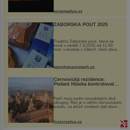
balvan, který se v květnu 2014
nečekaně odtrhl od nedaleké skály
při její demolici. Podle místních stojí
enigmaplus.cz
...
ZÁBOŘSKÁ POUŤ 2025
Tradiční Zábořská pouť, která se
koná v neděli 7.9.2025 od 11:00
hod. u kostela v Záboří, části obce
Kly u Mělníka. V programu naleznete
komentovanou prohlídku kostela,
dobovou hudbu, řemesla, atrakce...
epochanacestach.cz
Černovická rezidence:
Pedant Hlávka kontroloval
každou cihlu
Patří mezi sedm novodobých divů
Ukrajiny. Řeč je o obřím černovickém
areálu, za jehož vznikem stál slavný
český architekt Josef Hlávka. Ten si
na něm dal mimořádně záležet. Jeho
stavební plány by při ...
historyplus.cz