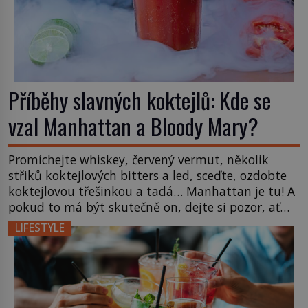
Příběhy slavných koktejlů: Kde se
vzal Manhattan a Bloody Mary?
Promíchejte whiskey, červený vermut, několik
střiků koktejlových bitters a led, sceďte, ozdobte
koktejlovou třešinkou a tadá… Manhattan je tu! A
pokud to má být skutečně on, dejte si pozor, ať
místo klasické americké rye whiskey či klidně
LIFESTYLE
bourbonu nepoužijete skotskou whisku. Co se
stane? Inu, koktejl bude stále skvělý, ale už to
nebude Manhattan ale […]