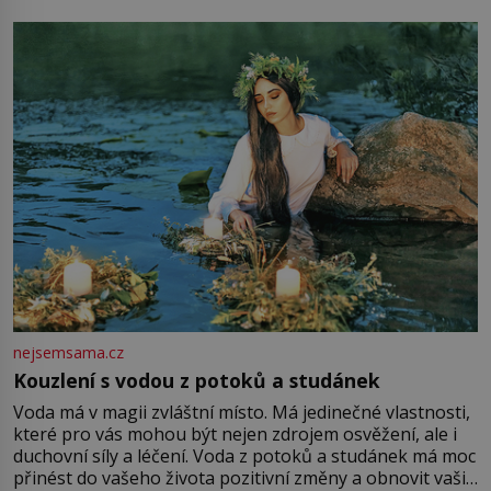
milostpaní. Stačí jenom na sukni,“ zhodnotí švadlena
množství růžového mušelínu. „Ošidili vás, podívejte.“
Vezme do ruky dřevěnou
nejsemsama.cz
Kouzlení s vodou z potoků a studánek
Voda má v magii zvláštní místo. Má jedinečné vlastnosti,
které pro vás mohou být nejen zdrojem osvěžení, ale i
duchovní síly a léčení. Voda z potoků a studánek má moc
přinést do vašeho života pozitivní změny a obnovit vaši