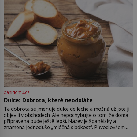
něco mnohem hmatatelnějšího.
Naprosto rekordní kometu!
Astronomové Pedro Bernardinelli a
Gary Bernstein mravenčí prací
zkoumají archivní snímky v rámci
Průzkumu temné energie […]
panidomu.cz
Dulce: Dobrota, které neodoláte
Ta dobrota se jmenuje dulce de leche a možná už jste ji
objevili v obchodech. Ale nepochybujte o tom, že doma
připravená bude ještě lepší. Název je španělský a
znamená jednoduše „mléčná sladkost“. Původ ovšem
není úplně jednoznačný, o autorství této receptury se