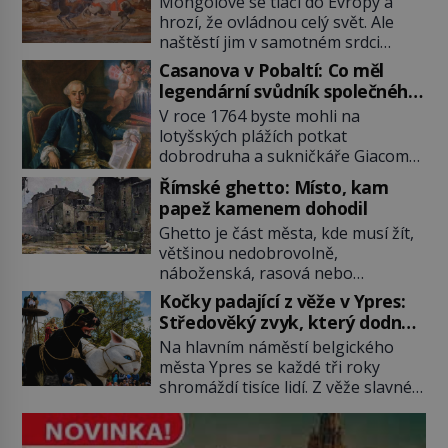
Mongolové se tlačí do Evropy a
hrozí, že ovládnou celý svět. Ale
naštěstí jim v samotném srdci
Evropy stojí v cestě malé, ale silné
Casanova v Pobaltí: Co měl
království, které dokáže
legendární svůdník společného
dobyvatelské hordy zastavit. Co
se svobodnými zednáři?
V roce 1764 byste mohli na
nedokáže žádná z asijských říší, co
lotyšských plážích potkat
nedokážou Němci – to dokáže
dobrodruha a sukničkáře Giacoma
český král. Nebo že by ne?
Casanovu. Jeho cesta k Baltskému
Mongolové od roku 1223 postupují
Římské ghetto: Místo, kam
moři však nebyla turistickým
podél Kaspického a Azovského
papež kamenem dohodil
výletem, ale ryze pracovní cestou
moře, […]
Ghetto je část města, kde musí žít,
se zištnými úmysly. Jaký cíl
většinou nedobrovolně,
Casanova sledoval, když se
náboženská, rasová nebo
například procházel uličkami
národnostní menšina obyvatel.
lotyšské Rigy? Casanova v Pobaltí
Kočky padající z věže v Ypres:
Bohaté historické zkušenosti mají s
kontaktoval tamní zednářské lóže.
Středověký zvyk, který dodnes
takovým životem Židé. Už od
Nebyl v této oblasti žádným
budí rozpaky
Na hlavním náměstí belgického
středověku jsou totiž v každou
nováčkem, protože do zednářské
města Ypres se každé tři roky
chvíli nuceni v nějakém žít. Mezi ty
[…]
shromáždí tisíce lidí. Z věže slavné
nejslavnější patří i římské ghetto
tržnice létají do davu kočky, diváci
založené v roce 1555. Pokud jde o
jásají a snaží se je chytit. Naštěstí
vztah k Židům, nemá se Řím čím
už nejde o živá zvířata, ale jenom o