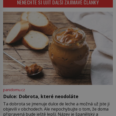
NENECHTE SI UJÍT DALŠÍ ZAJÍMAVÉ ČLÁNKY
neexistují antibiotika ani anestezie,
se odvážní lékaři pokoušejí vracet
lidem tváře znetvořené válkou,
tresty nebo nehodami. Jejich
metody jsou překvapivě
promyšlené a některé principy
používají chirurgové dodnes. Úplně
první […]
panidomu.cz
Dulce: Dobrota, které neodoláte
Ta dobrota se jmenuje dulce de leche a možná už jste ji
objevili v obchodech. Ale nepochybujte o tom, že doma
připravená bude ještě lepší. Název je španělský a