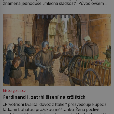
znamená jednoduše „mléčná sladkost“. Původ ovšem
není úplně jednoznačný, o autorství této receptury se
pře hned několik latinskoamerických zemí a k tomu
Francie, kde se traduje,
historyplus.cz
Ferdinand I. zatrhl šizení na tržištích
„Prvotřídní kvalita, dovoz z Itálie,“ přesvědčuje kupec s
látkami bohatou pražskou měšťanku. Žena pečlivě