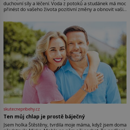
duchovní síly a léčení. Voda z potoků a studánek má moc
přinést do vašeho života pozitivní změny a obnovit vaši
energii. Využitím těchto přírodních zdrojů v magii
můžete obohatit své rituály a přinést do svého života
větší harmonii a klid. Je důležité
skutecnepribehy.cz
Ten můj chlap je prostě báječný
Jsem holka Štěstěny, tvrdila moje máma, když jsem doma