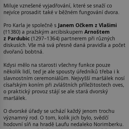
Miluje vznešené vyjadřování, které se snaží co
nejvíce prosadit také v běžném fungování dvora.
Pro Karla je společně s
Janem Očkem z Vlašimi
(†1380) a pražským arcibiskupem
Arnoštem
z Pardubic
(1297–1364) partnerem při různých
diskusích. Vše má svá přesně daná pravidla a počet
dvořanů bobtná.
Kdysi mělo na starosti všechny funkce pouze
několik lidí, teď je ale spousty úředníků třeba i k
slavnostním ceremoniálům. Nejvyšší maršálek nosí
císařským koním při zvláštních příležitostech oves,
o praktický provoz stájí se ale stará dvorský
maršálek.
O dvorské úřady se uchází každý jenom trochu
významný rod. O tom, kolik jich bylo, svědčí
hodovní síň na hradě Laufu nedaleko Norimberku.