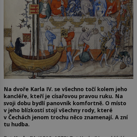
Na dvoře Karla IV. se všechno točí kolem jeho
kancléře, kteří je císařovou pravou ruku. Na
svoji dobu bydlí panovník komfortně. O místo
v jeho blízkostí stojí všechny rody, které
v Čechách jenom trochu něco znamenají. A zní
tu hudba.