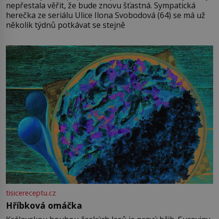
nepřestala věřit, že bude znovu šťastná. Sympatická
herečka ze seriálu Ulice Ilona Svobodová (64) se má už
několik týdnů potkávat se stejně
tisicereceptu.cz
Hříbková omáčka