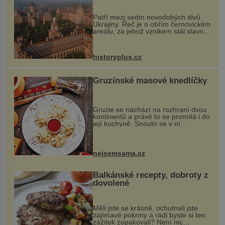
každou cihlu
Patří mezi sedm novodobých divů
Ukrajiny. Řeč je o obřím černovickém
areálu, za jehož vznikem stál slavný
český architekt Josef Hlávka. Ten si
na něm dal mimořádně záležet. Jeho
stavební plány by při ...
historyplus.cz
Gruzínské masové knedlíčky
Gruzie se nachází na rozhraní dvou
kontinentů a právě to se promítá i do
její kuchyně. Snoubí se v ní
evropské a asijské chutě a díky tomu
vznikají rozmanité a chuťově bohaté
pokrmy, které rozhodně st...
nejsemsama.cz
Balkánské recepty, dobroty z
dovolené
Měli jste se krásně, ochutnali jste
zajímavé pokrmy a rádi byste si ten
zážitek zopakovali? Není nic