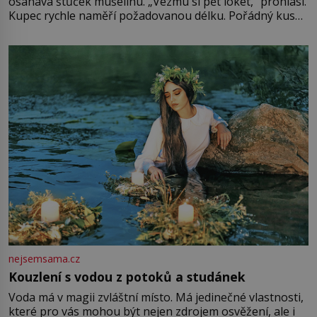
osahává štůček mušelínu. „Vezmu si pět loket,“ prohlásí.
Kupec rychle naměří požadovanou délku. Pořádný kus
mu přitom zůstane za prsty… „Na šaty ho bude málo,
milostpaní. Stačí jenom na sukni,“ zhodnotí švadlena
množství růžového mušelínu. „Ošidili vás, podívejte.“
Vezme do ruky dřevěnou
nejsemsama.cz
Kouzlení s vodou z potoků a studánek
Voda má v magii zvláštní místo. Má jedinečné vlastnosti,
které pro vás mohou být nejen zdrojem osvěžení, ale i