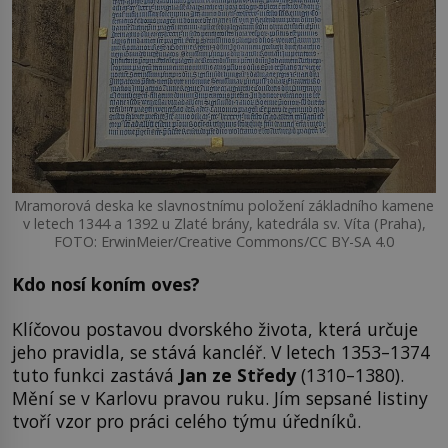
Mramorová deska ke slavnostnímu položení základního kamene
v letech 1344 a 1392 u Zlaté brány, katedrála sv. Víta (Praha),
FOTO: ErwinMeier/Creative Commons/CC BY-SA 4.0
Kdo nosí koním oves?
Klíčovou postavou dvorského života, která určuje
jeho pravidla, se stává kancléř. V letech 1353–1374
tuto funkci zastává
Jan ze Středy
(1310–1380).
Mění se v Karlovu pravou ruku. Jím sepsané listiny
tvoří vzor pro práci celého týmu úředníků.