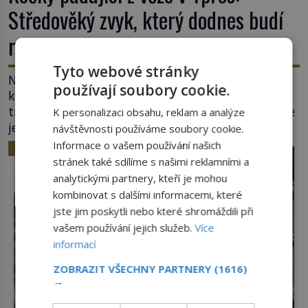
Středověký zvyk, který dodnes budí
rozpaky
Tyto webové stránky
Na hlavním náměstí belgického města Ypres se
používají soubory cookie.
každé tři roky shromáždí tisíce lidí. Z věže slavné
tržnice létají do davu kočky, diváci jásají a snaží se
K personalizaci obsahu, reklam a analýze
je chytit. Naštěstí už nejde o živá zvířata, ale
návštěvnosti používáme soubory cookie.
jenom o plyšové suvenýry. Kdysi to ale bylo jinak.
Informace o vašem používání našich
HISTORIE
Tato veselá podívaná připomíná jeden z
stránek také sdílíme s našimi reklamními a
nejpodivnějších a zároveň nejkrutějších zvyků […]
analytickými partnery, kteří je mohou
kombinovat s dalšími informacemi, které
jste jim poskytli nebo které shromáždili při
vašem používání jejich služeb.
Více
informací
ZOBRAZIT VŠECHNY PARTNERY
(1616)
→