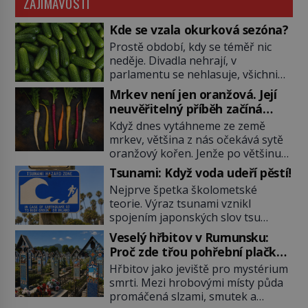
ZAJÍMAVOSTI
Kde se vzala okurková sezóna?
Prostě období, kdy se téměř nic
neděje. Divadla nehrají, v
parlamentu se nehlasuje, všichni
jsou na dovolené a média tak
Mrkev není jen oranžová. Její
nemají o čem mluvit a psát. A
neuvěřitelný příběh začíná
vymýšlejí si proto témata, které
fialovou barvou
Když dnes vytáhneme ze země
nikoho nezajímají. Proč je však ona
mrkev, většina z nás očekává sytě
letní doba spojovaná zrovna s
oranžový kořen. Jenže po většinu
okurkami? Okurkovou sezónu
své historie je mrkev všechno
známe už od poloviny 19. století,
Tsunami: Když voda udeří pěstí!
možné, jen ne oranžová. Je fialová,
ovšem jako Češi […]
Nejprve špetka školometské
žlutá, bílá, někdy dokonce téměř
teorie. Výraz tsunami vznikl
černá. Až díky stovkám let
spojením japonských slov tsu
pečlivého šlechtění se z ní stává
(přístav) a nami (vlna). Jedná se o
zelenina, bez které si českou
Veselý hřbitov v Rumunsku:
dlouhou vlnu, která je na volném
zahradu ani nedokážeme
Proč zde třou pohřební plačky
moři takřka nepostřehnutelná.
představit. Její příběh je […]
bídu s nouzí?
Hřbitov jako jeviště pro mystérium
Ačkoli je vlnová délka tsunami i 300
smrti. Mezi hrobovými místy půda
kilometrů, výška vlny na volném
promáčená slzami, smutek a
moři je maximálně 1,5 metru.