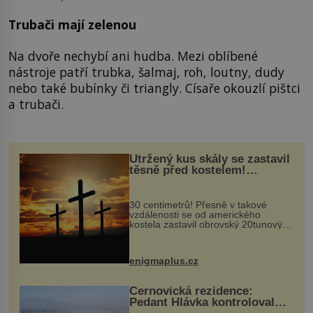
Trubači mají zelenou
Na dvoře nechybí ani hudba. Mezi oblíbené
nástroje patří trubka, šalmaj, roh, loutny, dudy
nebo také bubínky či triangly. Císaře okouzlí pištci
a trubači.
Utržený kus skály se zastavil
těsně před kostelem!
Ochránila ho boží síla?
30 centimetrů! Přesně v takové
vzdálenosti se od amerického
kostela zastavil obrovský 20tunový
balvan, který se v květnu 2014
nečekaně odtrhl od nedaleké skály
při její demolici. Podle místních stojí
enigmaplus.cz
...
Černovická rezidence:
Pedant Hlávka kontroloval