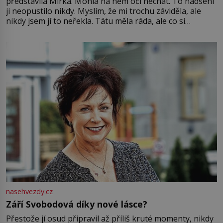
představila Mirka. Mohla na něm oči nechat. To nadšení
ji neopustilo nikdy. Myslím, že mi trochu záviděla, ale
nikdy jsem jí to neřekla. Tátu měla ráda, ale co si
pamatuji, tak jsme s Mirkem byli zamilovaní mnohem víc.
Jsme spolu moc rádi Tehdy byla jiná doba, když
nasehvezdy.cz
Září Svobodová díky nové lásce?
Přestože jí osud připravil až příliš kruté momenty, nikdy