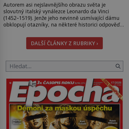
Autorem asi nejslavnějšího obrazu světa je
slovutný italský vynálezce Leonardo da Vinci
(1452–1519). Jenže jeho nevinně usmívající dámu
obklopují otazníky, na některé historici odpověď
objeví, jiné zůstanou nezodpovězené. Kam si ji
pověsil Napoleon? Samotný císař Napoleon
DALŠÍ ČLÁNKY Z RUBRIKY ›
Bonaparte (1769–1821) má pro malbu slabost, a
tak si ji ještě jako první konzul přemístí do své
ložnice v Tuilerisjkém […]