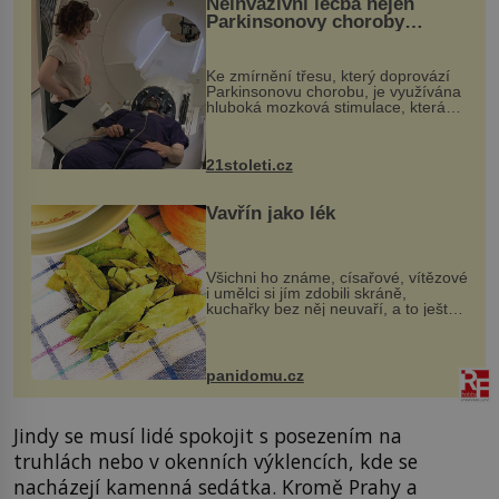
Neinvazivní léčba nejen
Parkinsonovy choroby
pomocí ultrazvukové
„helmy“
Ke zmírnění třesu, který doprovází
Parkinsonovu chorobu, je využívána
hluboká mozková stimulace, která
však vyžaduje vysoce invazivní
zákrok. Ultrazvuk zase není vhodný
k dostatečně přesnému zacílení ...
21stoleti.cz
Vavřín jako lék
Všichni ho známe, císařové, vítězové
i umělci si jím zdobili skráně,
kuchařky bez něj neuvaří, a to ještě
nevíte, že bobkový list může výrazně
zmírnit některé naše neduhy.
Obsahuje v malém množství ně...
panidomu.cz
Jindy se musí lidé spokojit s posezením na
truhlách nebo v okenních výklencích, kde se
nacházejí kamenná sedátka. Kromě Prahy a