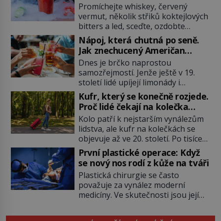
Mary?
Promíchejte whiskey, červený
vermut, několik střiků koktejlových
bitters a led, sceďte, ozdobte
koktejlovou třešinkou a tadá…
Nápoj, která chutná po seně.
Manhattan je tu! A pokud to má být
Jak znechucený Američan
skutečně on, dejte si pozor, ať
vymyslel brčko
Dnes je brčko naprostou
místo klasické americké rye
samozřejmostí. Jenže ještě v 19.
whiskey či klidně bourbonu
století lidé upíjejí limonády i
nepoužijete skotskou whisku. Co
koktejly dutými stébly žita nebo
se stane? Inu, koktejl bude stále
Kufr, který se konečně rozjede.
žitné slámy. Fungují sice dobře,
skvělý, ale už to nebude
Proč lidé čekají na kolečka
mají ale jednu nepříjemnou
Manhattan ale […]
téměř pět tisíc let?
Kolo patří k nejstarším vynálezům
vlastnost po chvíli se rozmáčejí a
lidstva, ale kufr na kolečkách se
nápoji dodávají travnatou příchuť.
objevuje až ve 20. století. Po tisíce
Právě tahle drobná nepříjemnost
let lidé vláčejí těžká zavazadla v
přivede amerického výrobce
První plastické operace: Když
rukou, na zádech nebo je nakládají
cigaretových náustků k nápadu,
se nový nos rodí z kůže na tváři
na povozy. Stačí přitom jediný
který změní způsob pití po celém
Plastická chirurgie se často
nápad, připevnit ke kufru kolečka.
[…]
považuje za vynález moderní
Jenže právě ten nikdo dlouho
medicíny. Ve skutečnosti jsou její
nedostane. Až jednou se na letišti
kořeny staré více než dva a půl
ozve věta, která změní […]
tisíce let. V dobách, kdy ještě