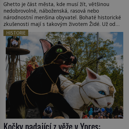
Ghetto je část města, kde musí žít, většinou
nedobrovolně, náboženská, rasová nebo
národnostní menšina obyvatel. Bohaté historické
zkušenosti mají s takovým životem Židé. Už od
středověku jsou totiž v každou chvíli nuceni v
HISTORIE
nějakém žít. Mezi ty nejslavnější patří i římské
ghetto založené v roce 1555. Pokud jde o vztah
k Židům, nemá se Řím čím chlubit. […]
Kočky padající z věže v Ypres: