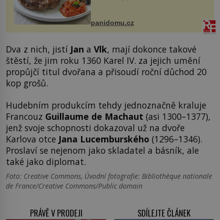
snazšího. Pljeskavica (10 porcí)
Možná jste ji ochutnali na dovolené v
bývalé Jugoslávii, lze ji vi...
panidomu.cz
Dva z nich, jistí
Jan
a
Vlk
, mají dokonce takové
štěstí, že jim roku 1360 Karel IV. za jejich umění
propůjčí titul dvořana a přisoudí roční důchod 20
kop grošů.
Hudebním produkcím tehdy jednoznačně kraluje
Francouz
Guillaume de Machaut
(asi 1300–1377),
jenž svoje schopnosti dokazoval už na dvoře
Karlova otce
Jana Lucemburského
(1296–1346).
Proslaví se nejenom jako skladatel a básník, ale
také jako diplomat.
Foto: Creative Commons, Úvodní fotografie: Bibliothèque nationale
de France/Creative Commons/Public domain
PRÁVĚ V PRODEJI
SDÍLEJTE ČLÁNEK