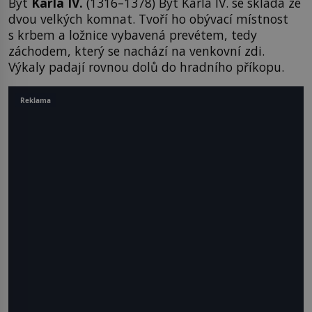
Byt
Karla IV.
(1316–1378) Byt Karla IV. se skládá ze
dvou velkých komnat. Tvoří ho obývací místnost
s krbem a ložnice vybavená prevétem, tedy
záchodem, který se nachází na venkovní zdi.
Výkaly padají rovnou dolů do hradního příkopu.
Reklama