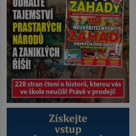
pravdu na padrť a prohlásit, že to
byl jen životem unavený a drogou
ovládaný muž? Marcus Aurelius byl
zastáncem stoicismu, učení, […]