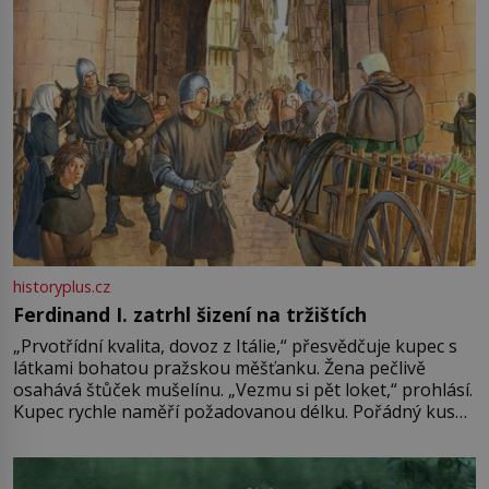
historyplus.cz
Ferdinand I. zatrhl šizení na tržištích
„Prvotřídní kvalita, dovoz z Itálie,“ přesvědčuje kupec s
látkami bohatou pražskou měšťanku. Žena pečlivě
osahává štůček mušelínu. „Vezmu si pět loket,“ prohlásí.
Kupec rychle naměří požadovanou délku. Pořádný kus
mu přitom zůstane za prsty… „Na šaty ho bude málo,
milostpaní. Stačí jenom na sukni,“ zhodnotí švadlena
množství růžového mušelínu. „Ošidili vás, podívejte.“