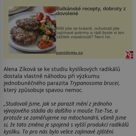
Balkánské recepty, dobroty z
dovolené
Měli jste se krásně, ochutnali jste
zajímavé pokrmy a rádi byste si ten
zážitek zopakovali? Není nic
snazšího. Pljeskavica (10 porcí)
Možná jste ji ochutnali na dovolené v
bývalé Jugoslávii, lze ji vi...
panidomu.cz
Alena Zíková se ke studiu kyslíkových radikálů
dostala vlastně náhodou při výzkumu
jednobuněčného parazita
Trypanosoma brucei
,
který způsobuje spavou nemoc.
„Studovali jsme, jak se parazit mění z jednoho
vývojového stádia do dalšího v mouše Tse-Tse, a
protože se zaměřujeme na mitochondrii, všimli jsme
si, že tato změna je spojená s vyšší produkcí radikálů
kyslíku. To pro nás bylo velice zajímavé zjištění.