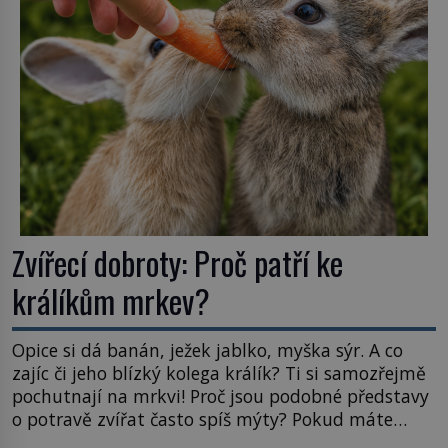
Astronomové Pedro Bernardinelli a Gary Bernstein
mravenčí prací zkoumají archivní snímky v rámci
Průzkumu temné energie […]
Zvířecí dobroty: Proč patří ke
králíkům mrkev?
Opice si dá banán, ježek jablko, myška sýr. A co
zajíc či jeho blízký kolega králík? Ti si samozřejmě
pochutnají na mrkvi! Proč jsou podobné představy
o potravě zvířat často spíš mýty? Pokud máte
doma králíka, mrkev mu dát můžete. A nejspíš mu