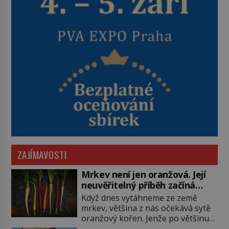
ZAJÍMAVOSTI
Mrkev není jen oranžová. Její
neuvěřitelný příběh začíná
fialovou barvou
Když dnes vytáhneme ze země
mrkev, většina z nás očekává sytě
oranžový kořen. Jenže po většinu
své historie je mrkev všechno