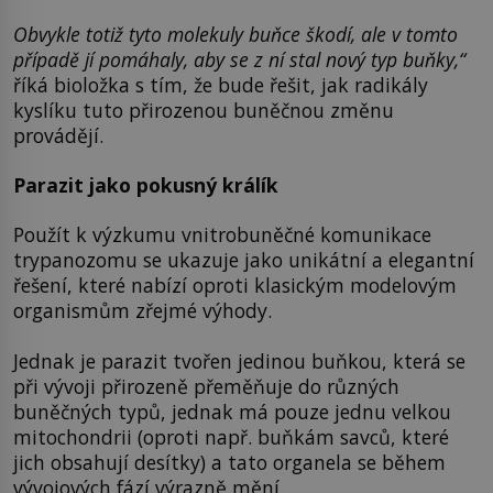
Obvykle totiž tyto molekuly buňce škodí, ale v tomto
případě jí pomáhaly, aby se z ní stal nový typ buňky,“
říká bioložka s tím, že bude řešit, jak radikály
kyslíku tuto přirozenou buněčnou změnu
provádějí.
Parazit jako pokusný králík
Použít k výzkumu vnitrobuněčné komunikace
trypanozomu se ukazuje jako unikátní a elegantní
řešení, které nabízí oproti klasickým modelovým
organismům zřejmé výhody.
Jednak je parazit tvořen jedinou buňkou, která se
při vývoji přirozeně přeměňuje do různých
buněčných typů, jednak má pouze jednu velkou
mitochondrii (oproti např. buňkám savců, které
jich obsahují desítky) a tato organela se během
vývojových fází výrazně mění.