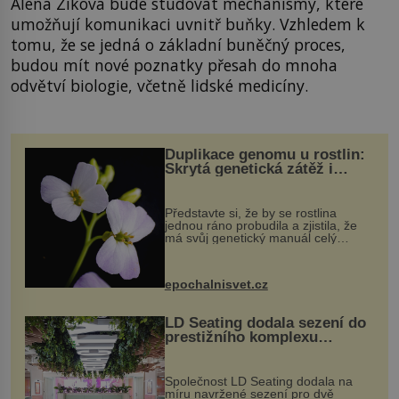
Alena Zíková bude studovat mechanismy, které
umožňují komunikaci uvnitř buňky. Vzhledem k
tomu, že se jedná o základní buněčný proces,
budou mít nové poznatky přesah do mnoha
odvětví biologie, včetně lidské medicíny.
Duplikace genomu u rostlin:
Skrytá genetická zátěž i
evoluční výhoda
Představte si, že by se rostlina
jednou ráno probudila a zjistila, že
má svůj genetický manuál celý
dvakrát. Přesně to se občas v
přírodě stane – a podle nového
výzkumu to může být pro druhy
epochalnisvet.cz
vstupenka...
LD Seating dodala sezení do
prestižního komplexu
MediaCityUK v Salfordu
Společnost LD Seating dodala na
míru navržené sezení pro dvě