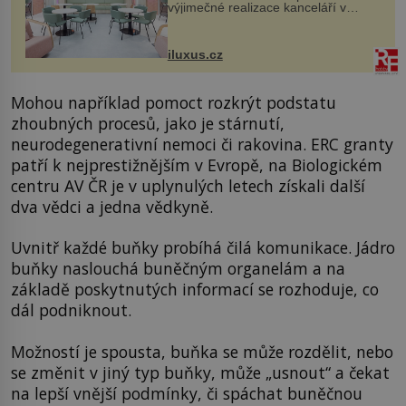
výjimečné realizace kanceláří v
areálu MediaCityUK v anglickém
Salfordu – konkrétně do budov Blue
Tower a Orange Tower. Komplex
iluxus.cz
budov Media...
Mohou například pomoct rozkrýt podstatu
zhoubných procesů, jako je stárnutí,
neurodegenerativní nemoci či rakovina. ERC granty
patří k nejprestižnějším v Evropě, na Biologickém
centru AV ČR je v uplynulých letech získali další
dva vědci a jedna vědkyně.
Uvnitř každé buňky probíhá čilá komunikace. Jádro
buňky naslouchá buněčným organelám a na
základě poskytnutých informací se rozhoduje, co
dál podniknout.
Možností je spousta, buňka se může rozdělit, nebo
se změnit v jiný typ buňky, může „usnout“ a čekat
na lepší vnější podmínky, či spáchat buněčnou