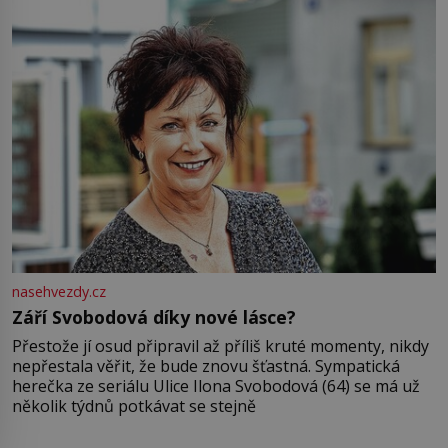
nasehvezdy.cz
Září Svobodová díky nové lásce?
Přestože jí osud připravil až příliš kruté momenty, nikdy
nepřestala věřit, že bude znovu šťastná. Sympatická
herečka ze seriálu Ulice Ilona Svobodová (64) se má už
několik týdnů potkávat se stejně