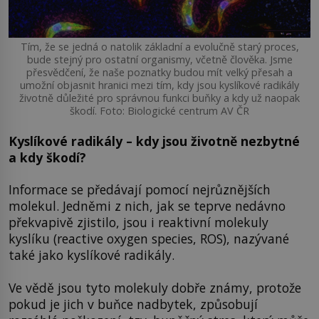
Tím, že se jedná o natolik základní a evolučně starý proces,
bude stejný pro ostatní organismy, včetně člověka. Jsme
přesvědčení, že naše poznatky budou mít velký přesah a
umožní objasnit hranici mezi tím, kdy jsou kyslíkové radikály
životně důležité pro správnou funkci buňky a kdy už naopak
škodí. Foto: Biologické centrum AV ČR
Kyslíkové radikály – kdy jsou životně nezbytné
a kdy škodí?
Informace se předávají pomocí nejrůznějších
molekul. Jedněmi z nich, jak se teprve nedávno
překvapivě zjistilo, jsou i reaktivní molekuly
kyslíku (reactive oxygen species, ROS), nazývané
také jako kyslíkové radikály.
Ve vědě jsou tyto molekuly dobře známy, protože
pokud je jich v buňce nadbytek, způsobují