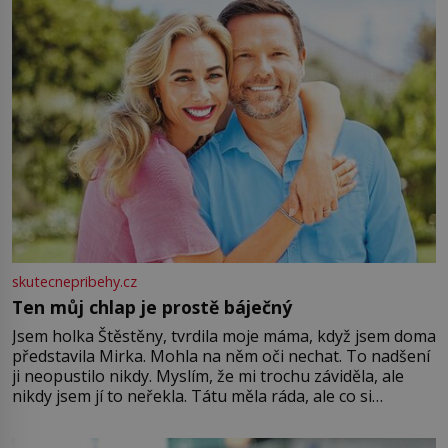
skutecnepribehy.cz
Ten můj chlap je prostě báječný
Jsem holka Štěstěny, tvrdila moje máma, když jsem doma
představila Mirka. Mohla na něm oči nechat. To nadšení
ji neopustilo nikdy. Myslím, že mi trochu záviděla, ale
nikdy jsem jí to neřekla. Tátu měla ráda, ale co si
pamatuji, tak jsme s Mirkem byli zamilovaní mnohem víc.
Jsme spolu moc rádi Tehdy byla jiná doba, když