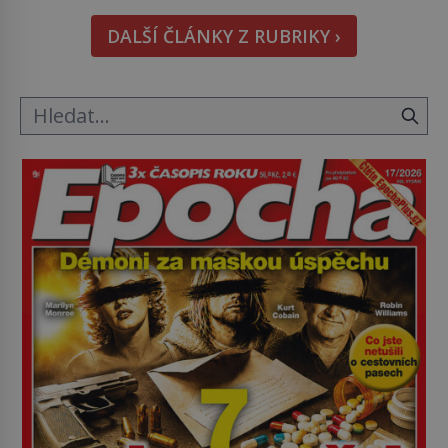
i bude chutnat, ovšem měl by ji mít jen jako
DALŠÍ ČLÁNKY Z RUBRIKY ›
občasný pamlsek. […]