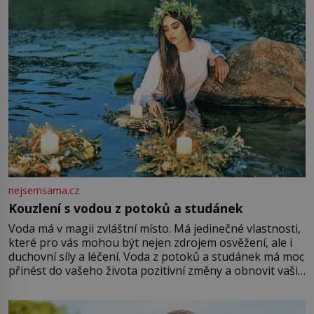
Vezme do ruky dřevěnou
nejsemsama.cz
Kouzlení s vodou z potoků a studánek
Voda má v magii zvláštní místo. Má jedinečné vlastnosti,
které pro vás mohou být nejen zdrojem osvěžení, ale i
duchovní síly a léčení. Voda z potoků a studánek má moc
přinést do vašeho života pozitivní změny a obnovit vaši
energii. Využitím těchto přírodních zdrojů v magii
můžete obohatit své rituály a přinést do svého života
větší harmonii a klid. Je důležité