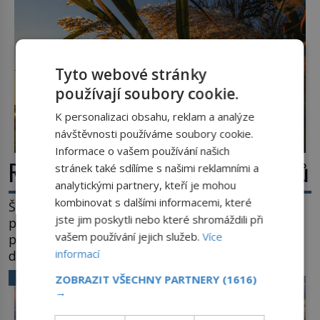
Tyto webové stránky
používají soubory cookie.
K personalizaci obsahu, reklam a analýze
návštěvnosti používáme soubory cookie.
Informace o vašem používání našich
Rákos: Nenápadný poklad z mokřadů
stránek také sdílíme s našimi reklamními a
analytickými partnery, kteří je mohou
kombinovat s dalšími informacemi, které
Šumí ve větru na březích rybníků, ukrývá vodní
jste jim poskytli nebo které shromáždili při
ptáky a mnozí kolem něj procházejí bez
vašem používání jejich služeb.
Více
povšimnutí. Přesto právě rákos pomáhal stavět
informací
domy, vyrábět lodě, zapisovat první texty a
inspiroval řadu pověstí. Tato skromná, ale
VĚDA A TECHNIKA
ZOBRAZIT VŠECHNY PARTNERY
(1616)
užitečná rostlina provází člověka už tisíce let.
→
Většina lidí vnímá rákos jen jako obyčejnou kulisu