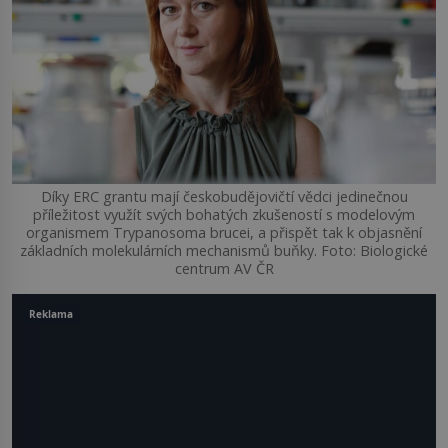
Díky ERC grantu mají českobudějovičtí vědci jedinečnou
příležitost využít svých bohatých zkušeností s modelovým
organismem Trypanosoma brucei, a přispět tak k objasnění
základních molekulárních mechanismů buňky. Foto: Biologické
centrum AV ČR
Reklama