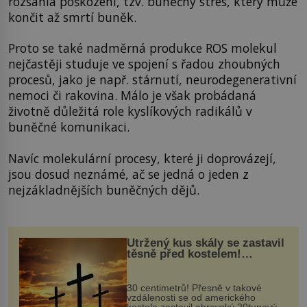
rozsáhlá poškození, tzv. buněčný stres, který může
končit až smrtí buněk.
Proto se také nadměrná produkce ROS molekul
nejčastěji studuje ve spojení s řadou zhoubných
procesů, jako je např. stárnutí, neurodegenerativní
nemoci či rakovina. Málo je však probádaná
životně důležitá role kyslíkových radikálů v
buněčné komunikaci.
Navíc molekulární procesy, které ji doprovázejí,
jsou dosud neznámé, ač se jedná o jeden z
nejzákladnějších buněčných dějů.
Utržený kus skály se zastavil
těsně před kostelem!
Ochránila ho boží síla?
30 centimetrů! Přesně v takové
vzdálenosti se od amerického
kostela zastavil obrovský 20tunový