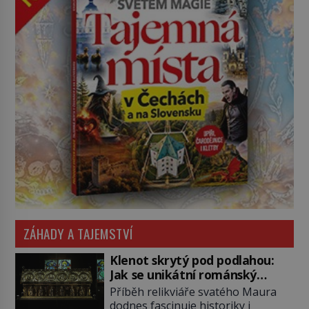
ZÁHADY A TAJEMSTVÍ
Klenot skrytý pod podlahou:
Jak se unikátní románský
poklad dostal do zapadlého
Příběh relikviáře svatého Maura
Bečova?
dodnes fascinuje historiky i