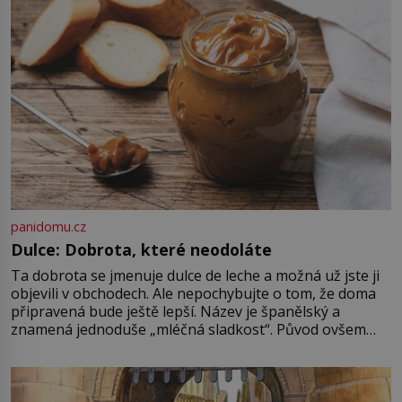
dávno před vámi. Říká se jim
bioindikátory […]
panidomu.cz
Dulce: Dobrota, které neodoláte
Ta dobrota se jmenuje dulce de leche a možná už jste ji
objevili v obchodech. Ale nepochybujte o tom, že doma
připravená bude ještě lepší. Název je španělský a
znamená jednoduše „mléčná sladkost“. Původ ovšem
není úplně jednoznačný, o autorství této receptury se
pře hned několik latinskoamerických zemí a k tomu
Francie, kde se traduje,