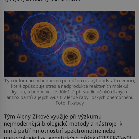
Tyto informace v budoucnu pomůžou rozkrýt podstatu nemocí,
které způsobuje stres a nadprodukce reaktivních molekul
kyslíku, a budou velice důležité při studiu účinků různých
antioxidantů a jejich využití v léčbě řady lidských onemocnění.
Foto: Pixabay
Tým Aleny Zíkové využije při výzkumu
nejmodernější biologické metody a nástroje, k
nimž patří hmotnostní spektrometrie nebo
metodologie tzv. genetických nůžek (CRISPR/Cas9).