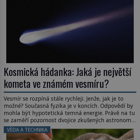
naše představy o tom, co všechno dokáže příroda a
napovídá, kde bychom jednou […]
Kosmická hádanka: Jaká je největší
kometa ve známém vesmíru?
Vesmír se rozpíná stále rychleji. Jenže, jak je to
možné? Současná fyzika je v koncích. Odpovědí by
mohla být hypotetická temná energie. Právě na tu
se zaměří pozornost dvojice zkušených astronomů.
Namísto ní ale objeví něco mnohem
VĚDA A TECHNIKA
hmatatelnějšího. Naprosto rekordní kometu!