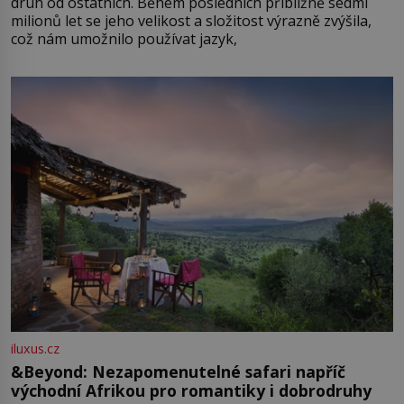
druh od ostatních. Během posledních přibližně sedmi
milionů let se jeho velikost a složitost výrazně zvýšila,
což nám umožnilo používat jazyk,
iluxus.cz
&Beyond: Nezapomenutelné safari napříč
východní Afrikou pro romantiky i dobrodruhy