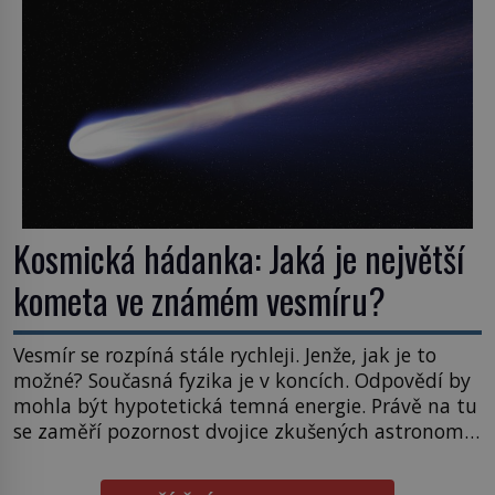
naše představy o tom, co všechno dokáže příroda a
napovídá, kde bychom jednou […]
Kosmická hádanka: Jaká je největší
kometa ve známém vesmíru?
Vesmír se rozpíná stále rychleji. Jenže, jak je to
možné? Současná fyzika je v koncích. Odpovědí by
mohla být hypotetická temná energie. Právě na tu
se zaměří pozornost dvojice zkušených astronomů.
Namísto ní ale objeví něco mnohem
hmatatelnějšího. Naprosto rekordní kometu!