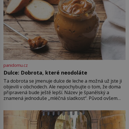
evolučně nastavena na neustálý
[…]
panidomu.cz
Dulce: Dobrota, které neodoláte
Ta dobrota se jmenuje dulce de leche a možná už jste ji
objevili v obchodech. Ale nepochybujte o tom, že doma
připravená bude ještě lepší. Název je španělský a
znamená jednoduše „mléčná sladkost“. Původ ovšem
není úplně jednoznačný, o autorství této receptury se
pře hned několik latinskoamerických zemí a k tomu
Francie, kde se traduje,