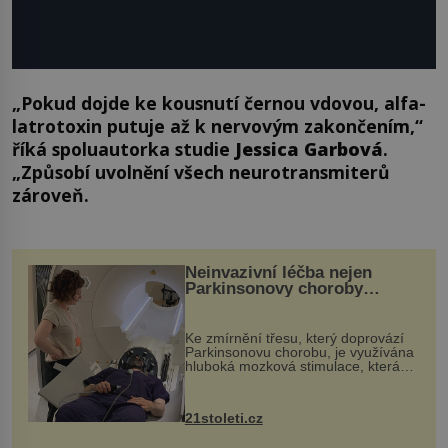
„Pokud dojde ke kousnutí černou vdovou, alfa-
latrotoxin putuje až k nervovým zakončením,“
říká spoluautorka studie
Jessica Garbová
.
„Způsobí uvolnění všech neurotransmiterů
zároveň.
Neinvazivní léčba nejen
Parkinsonovy choroby
pomocí ultrazvukové
„helmy“
Ke zmírnění třesu, který doprovází
Parkinsonovu chorobu, je využívána
hluboká mozková stimulace, která
však vyžaduje vysoce invazivní
zákrok. Ultrazvuk zase není vhodný
k dostatečně přesnému zacílení ...
21stoleti.cz