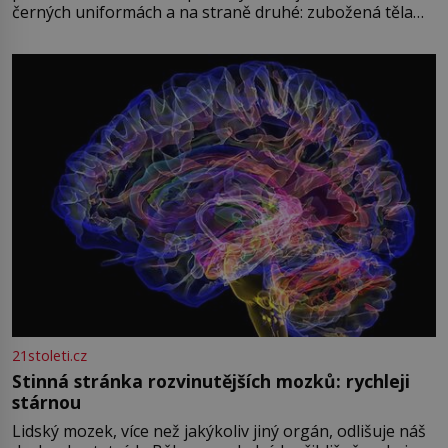
černých uniformách a na straně druhé: zubožená těla
oblečená v chatrných vězeňských hadrech. Co tato
přízračná scéna znamená? Je jaro roku 1945, druhá
světová válka se chýlí ke konci. Jezero Stolpsee
21stoleti.cz
Stinná stránka rozvinutějších mozků: rychleji
stárnou
Lidský mozek, více než jakýkoliv jiný orgán, odlišuje náš