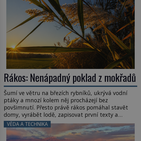
Název: Columbia První […]
Rákos: Nenápadný poklad z mokřadů
Šumí ve větru na březích rybníků, ukrývá vodní
ptáky a mnozí kolem něj procházejí bez
povšimnutí. Přesto právě rákos pomáhal stavět
domy, vyrábět lodě, zapisovat první texty a
inspiroval řadu pověstí. Tato skromná, ale
VĚDA A TECHNIKA
užitečná rostlina provází člověka už tisíce let.
Většina lidí vnímá rákos jen jako obyčejnou kulisu