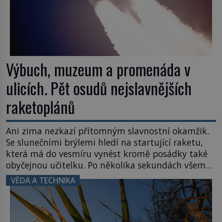
Výbuch, muzeum a promenáda v
ulicích. Pět osudů nejslavnějších
raketoplánů
Ani zima nezkazí přítomným slavnostní okamžik.
Se slunečními brýlemi hledí na startující raketu,
která má do vesmíru vynést kromě posádky také
obyčejnou učitelku. Po několika sekundách všem
ztuhnou úsměvy, stroj totiž exploduje. Jejich
VĚDA A TECHNIKA
konstrukce není z levného kraje, daňové
poplatníky stojí miliardy dolarů. Na druhou stranu
zvládnou jen představitelné věci. Na malé kousky