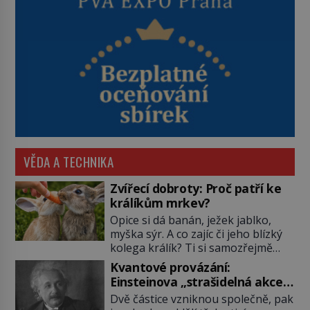
VĚDA A TECHNIKA
Zvířecí dobroty: Proč patří ke
králíkům mrkev?
Opice si dá banán, ježek jablko,
myška sýr. A co zajíc či jeho blízký
kolega králík? Ti si samozřejmě
pochutnají na mrkvi! Proč jsou
Kvantové provázání:
podobné představy o potravě
Einsteinova „strašidelná akce
zvířat často spíš mýty? Pokud máte
na dálku“ dál mate i fascinuje
Dvě částice vzniknou společně, pak
doma králíka, mrkev mu dát