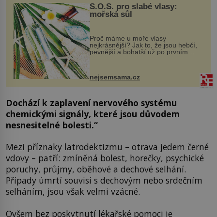
S.O.S. pro slabé vlasy:
mořská sůl
Proč máme u moře vlasy
nejkrásnější? Jak to, že jsou hebčí,
pevnější a bohatší už po prvním
vykoupání? Protože sůl obsažená v
mořské vodě má blahodárný vliv.
Nejen na tělo a pokožku, ale i na
nejsemsama.cz
vlasy. ...
Dochází k zaplavení nervového systému
chemickými signály, které jsou důvodem
nesnesitelné bolesti.“
Mezi příznaky latrodektizmu – otrava jedem černé
vdovy – patří: zmíněná bolest, horečky, psychické
poruchy, průjmy, oběhové a dechové selhání.
Případy úmrtí souvisí s dechovým nebo srdečním
selháním, jsou však velmi vzácné.
Ovšem bez poskytnutí lékařské pomoci je