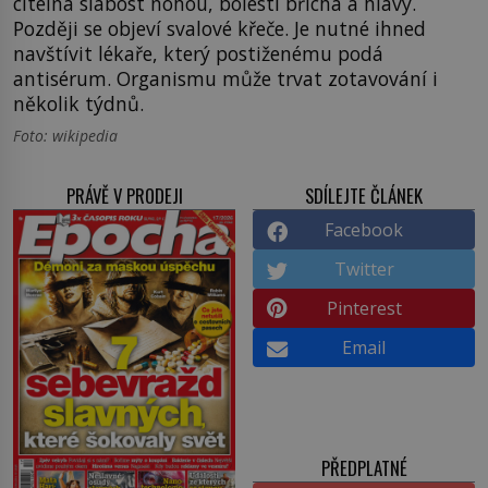
citelná slabost nohou, bolesti břicha a hlavy.
Později se objeví svalové křeče. Je nutné ihned
navštívit lékaře, který postiženému podá
antisérum. Organismu může trvat zotavování i
několik týdnů.
Foto: wikipedia
PRÁVĚ V PRODEJI
SDÍLEJTE ČLÁNEK
Facebook
Twitter
Pinterest
Email
PŘEDPLATNÉ