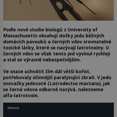
Podle nové studie biologů z University of
Massachusetts obsahují složky jedu běžných
domácích pavouků a černých vdov srovnatelné
toxické látky, které se nazývají latrotoxiny. U
černých vdov se však tento jed vyvinul rychleji
a stal se výrazně nebezpečnějším.
Ve snaze uchvátit čím dál větší kořist,
potřebovaly účinnější paralyzující zbraň. V jedu
snovačky jedovaté (Latrodectus mactans), jak
se černá vdova odborně nazývá, nalezneme
alfa-latrotoxin.
Reklama