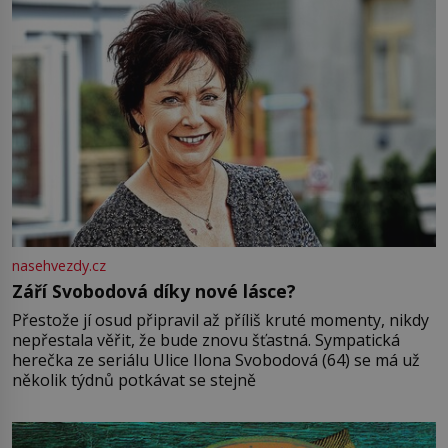
nasehvezdy.cz
Září Svobodová díky nové lásce?
Přestože jí osud připravil až příliš kruté momenty, nikdy
nepřestala věřit, že bude znovu šťastná. Sympatická
herečka ze seriálu Ulice Ilona Svobodová (64) se má už
několik týdnů potkávat se stejně