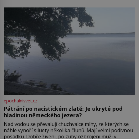
zámkem do krásné jihomoravské krajiny. Trhová osada
Boskovice na okraji Drahanské vrchoviny vznikla někdy
ve13. století, a už v roce 1313 kronikáři zaznamenali
epochalnisvet.cz
Pátrání po nacistickém zlatě: Je ukryté pod
hladinou německého jezera?
Nad vodou se převalují chuchvalce mlhy, ze kterých se
náhle vynoří siluety několika člunů. Mají velmi podivnou
posádku. Dobře živení, po zuby ozbrojení muži v