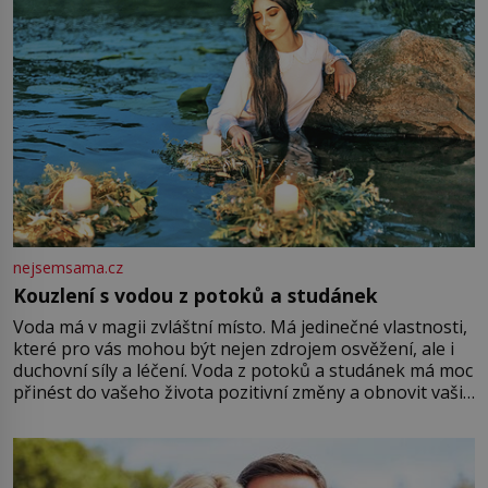
nejsemsama.cz
Kouzlení s vodou z potoků a studánek
Voda má v magii zvláštní místo. Má jedinečné vlastnosti,
které pro vás mohou být nejen zdrojem osvěžení, ale i
duchovní síly a léčení. Voda z potoků a studánek má moc
přinést do vašeho života pozitivní změny a obnovit vaši
energii. Využitím těchto přírodních zdrojů v magii
můžete obohatit své rituály a přinést do svého života
větší harmonii a klid. Je důležité