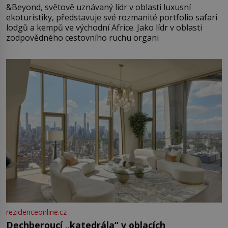
&Beyond, světově uznávaný lídr v oblasti luxusní
ekoturistiky, představuje své rozmanité portfolio safari
lodgů a kempů ve východní Africe. Jako lídr v oblasti
zodpovědného cestovního ruchu organi
rezidenceonline.cz
Dechberoucí „katedrála“ v oblacích