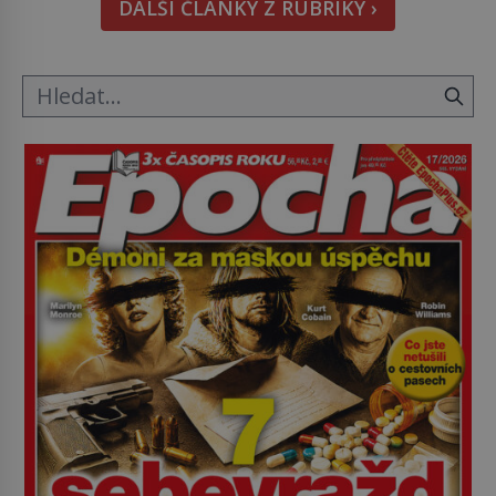
DALŠÍ ČLÁNKY Z RUBRIKY ›
Astronomové Pedro Bernardinelli a Gary Bernstein
mravenčí prací zkoumají archivní snímky v rámci
Průzkumu temné energie […]