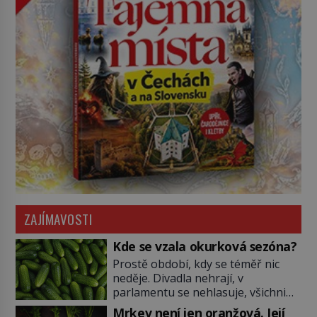
ZAJÍMAVOSTI
Kde se vzala okurková sezóna?
Prostě období, kdy se téměř nic
neděje. Divadla nehrají, v
parlamentu se nehlasuje, všichni
jsou na dovolené a média tak
Mrkev není jen oranžová. Její