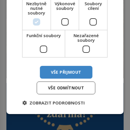
který si vysloužil název „Veselý“,
Nezbytně
Výkonové
Soubory
najdeme v rumunské vesnici
nutné
soubory
cílení
Sapanta, nedaleko hranic […]
soubory
Funkční soubory
Nezařazené
soubory
VŠE PŘIJMOUT
VŠE ODMÍTNOUT
ZOBRAZIT PODROBNOSTI