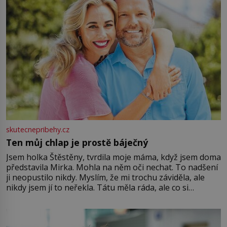
skutecnepribehy.cz
Ten můj chlap je prostě báječný
Jsem holka Štěstěny, tvrdila moje máma, když jsem doma
představila Mirka. Mohla na něm oči nechat. To nadšení
ji neopustilo nikdy. Myslím, že mi trochu záviděla, ale
nikdy jsem jí to neřekla. Tátu měla ráda, ale co si
pamatuji, tak jsme s Mirkem byli zamilovaní mnohem víc.
Jsme spolu moc rádi Tehdy byla jiná doba, když