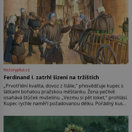
historyplus.cz
Ferdinand I. zatrhl šizení na tržištích
„Prvotřídní kvalita, dovoz z Itálie,“ přesvědčuje kupec s
látkami bohatou pražskou měšťanku. Žena pečlivě
osahává štůček mušelínu. „Vezmu si pět loket,“ prohlásí.
Kupec rychle naměří požadovanou délku. Pořádný kus
mu přitom zůstane za prsty… „Na šaty ho bude málo,
milostpaní. Stačí jenom na sukni,“ zhodnotí švadlena
množství růžového mušelínu. „Ošidili vás, podívejte.“
Vezme do ruky dřevěnou