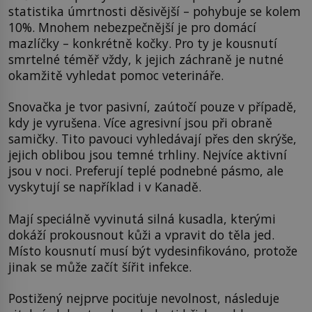
statistika úmrtnosti děsivější – pohybuje se kolem
10%. Mnohem nebezpečnější je pro domácí
mazlíčky – konkrétně kočky. Pro ty je kousnutí
smrtelné téměř vždy, k jejich záchraně je nutné
okamžitě vyhledat pomoc veterináře.
Snovačka je tvor pasivní, zaútočí pouze v případě,
kdy je vyrušena. Více agresivní jsou při obraně
samičky. Tito pavouci vyhledávají přes den skrýše,
jejich oblibou jsou temné trhliny. Nejvíce aktivní
jsou v noci. Preferují teplé podnebné pásmo, ale
vyskytují se například i v Kanadě.
Mají speciálně vyvinutá silná kusadla, kterými
dokáží prokousnout kůži a vpravit do těla jed.
Místo kousnutí musí být vydesinfikováno, protože
jinak se může začít šířit infekce.
Postižený nejprve pociťuje nevolnost, následuje