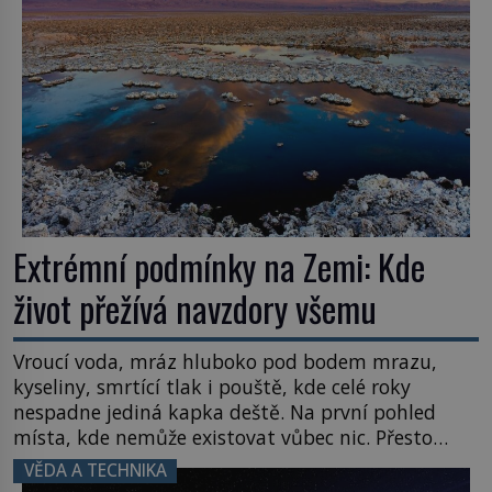
letního koupání. Stačí se však podívat […]
Extrémní podmínky na Zemi: Kde
život přežívá navzdory všemu
Vroucí voda, mráz hluboko pod bodem mrazu,
kyseliny, smrtící tlak i pouště, kde celé roky
nespadne jediná kapka deště. Na první pohled
místa, kde nemůže existovat vůbec nic. Přesto
právě tady vědci objevují organismy, které
VĚDA A TECHNIKA
posouvají hranice života. Každý nový nález mění