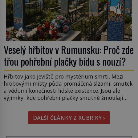
Veselý hřbitov v Rumunsku: Proč zde
třou pohřební plačky bídu s nouzí?
Hřbitov jako jeviště pro mystérium smrti. Mezi
hrobovými místy půda promáčená slzami, smutek
a vědomí konečnosti lidské existence. Jsou ale
výjimky, kde pohřební plačky smutně žmoulají
kapesníky nikoli při smutečním obřadu, ale při
pohledu na výši vyměřené podpory
DALŠÍ ČLÁNKY Z RUBRIKY ›
v nezaměstnanosti. Kam vás pozveme? Unikátní
hřbitov, který si vysloužil název „Veselý“, najdeme
v rumunské vesnici Sapanta, nedaleko hranic […]