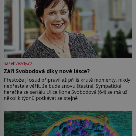
nasehvezdy.cz
Září Svobodová díky nové lásce?
Přestože jí osud připravil až příliš kruté momenty, nikdy
nepřestala věřit, že bude znovu šťastná. Sympatická
herečka ze seriálu Ulice Ilona Svobodová (64) se má už
několik týdnů potkávat se stejně