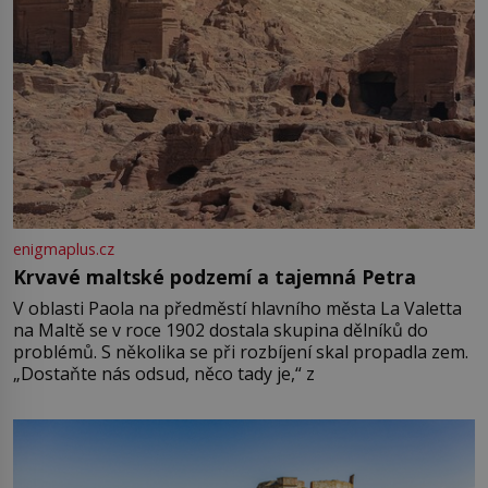
enigmaplus.cz
Krvavé maltské podzemí a tajemná Petra
V oblasti Paola na předměstí hlavního města La Valetta
na Maltě se v roce 1902 dostala skupina dělníků do
problémů. S několika se při rozbíjení skal propadla zem.
„Dostaňte nás odsud, něco tady je,“ z