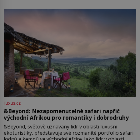
iluxus.cz
&Beyond: Nezapomenutelné safari napříč
východní Afrikou pro romantiky i dobrodruhy
&Beyond, světově uznávaný lídr v oblasti luxusní
ekoturistiky, představuje své rozmanité portfolio safari
lodgů a kempů ve východní Africe. Jako lídr v oblasti