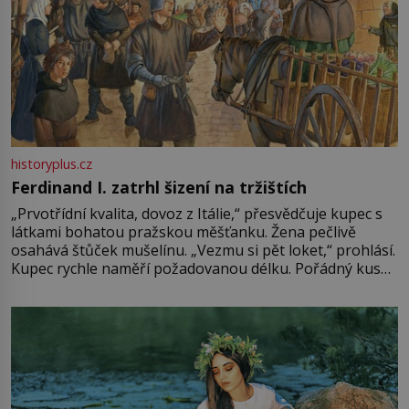
historyplus.cz
Ferdinand I. zatrhl šizení na tržištích
„Prvotřídní kvalita, dovoz z Itálie,“ přesvědčuje kupec s
látkami bohatou pražskou měšťanku. Žena pečlivě
osahává štůček mušelínu. „Vezmu si pět loket,“ prohlásí.
Kupec rychle naměří požadovanou délku. Pořádný kus
mu přitom zůstane za prsty… „Na šaty ho bude málo,
milostpaní. Stačí jenom na sukni,“ zhodnotí švadlena
množství růžového mušelínu. „Ošidili vás, podívejte.“
Vezme do ruky dřevěnou