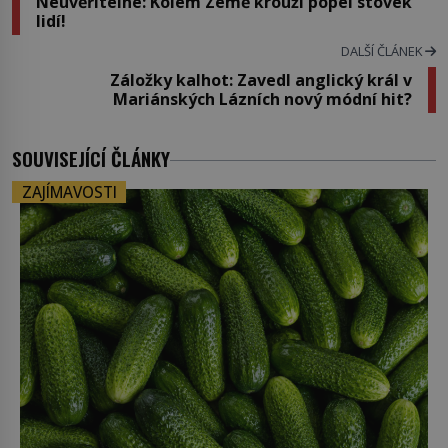
Neuvěřitelné: Kolem Země krouží popel stovek
lidí!
DALŠÍ ČLÁNEK
Záložky kalhot: Zavedl anglický král v
Mariánských Lázních nový módní hit?
SOUVISEJÍCÍ ČLÁNKY
ZAJÍMAVOSTI