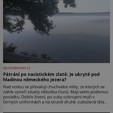
epochalnisvet.cz
Pátrání po nacistickém zlatě: Je ukryté pod
hladinou německého jezera?
Nad vodou se převalují chuchvalce mlhy, ze kterých se
náhle vynoří siluety několika člunů. Mají velmi podivnou
posádku. Dobře živení, po zuby ozbrojení muži v
černých uniformách a na straně druhé: zubožená těla
oblečená v chatrných vězeňských hadrech. Co tato
přízračná scéna znamená? Je jaro roku 1945, druhá