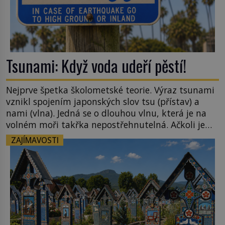
Tsunami: Když voda udeří pěstí!
Nejprve špetka školometské teorie. Výraz tsunami
vznikl spojením japonských slov tsu (přístav) a
nami (vlna). Jedná se o dlouhou vlnu, která je na
volném moři takřka nepostřehnutelná. Ačkoli je
vlnová délka tsunami i 300 kilometrů, výška vlny
ZAJÍMAVOSTI
na volném moři je maximálně 1,5 metru. Máme se
podobné obří vlny obávat i v Evropě? Vznik
tsunami si […]