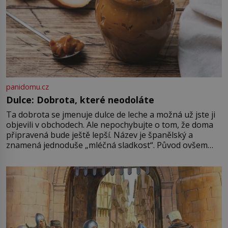
panidomu.cz
Dulce: Dobrota, které neodoláte
Ta dobrota se jmenuje dulce de leche a možná už jste ji
objevili v obchodech. Ale nepochybujte o tom, že doma
připravená bude ještě lepší. Název je španělský a
znamená jednoduše „mléčná sladkost“. Původ ovšem
není úplně jednoznačný, o autorství této receptury se
pře hned několik latinskoamerických zemí a k tomu
Francie, kde se traduje,