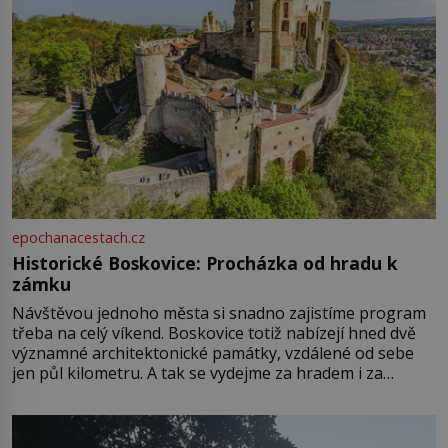
epochanacestach.cz
Historické Boskovice: Procházka od hradu k
zámku
Návštěvou jednoho města si snadno zajistíme program
třeba na celý víkend. Boskovice totiž nabízejí hned dvě
významné architektonické památky, vzdálené od sebe
jen půl kilometru. A tak se vydejme za hradem i za
zámkem do krásné jihomoravské krajiny. Trhová osada
Boskovice na okraji Drahanské vrchoviny vznikla někdy
ve13. století, a už v roce 1313 kronikáři zaznamenali