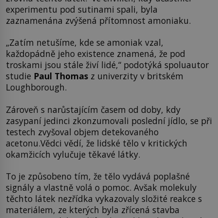
experimentu pod sutinami spali, byla
zaznamenána zvýšená přítomnost amoniaku.
„Zatím netušíme, kde se amoniak vzal,
každopádně jeho existence znamená, že pod
troskami jsou stále živí lidé,“ podotýká spoluautor
studie
Paul Thomas
z univerzity v britském
Loughborough.
Zároveň s narůstajícím časem od doby, kdy
zasypaní jedinci zkonzumovali poslední jídlo, se při
testech zvyšoval objem detekovaného
acetonu.Vědci vědí, že lidské tělo v kritických
okamžicích vylučuje těkavé látky.
To je způsobeno tím, že tělo vydává poplašné
signály a vlastně volá o pomoc. Avšak molekuly
těchto látek nezřídka vykazovaly složité reakce s
materiálem, ze kterých byla zřícená stavba