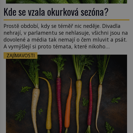
Kde se vzala okurková sezóna?
Prostě období, kdy se téměř nic neděje. Divadla
nehrají, v parlamentu se nehlasuje, všichni jsou na
dovolené a média tak nemají o čem mluvit a psát.
A vymýšlejí si proto témata, které nikoho
nezajímají. Proč je však ona letní doba spojovaná
ZAJÍMAVOSTI
zrovna s okurkami? Okurkovou sezónu známe už
od poloviny 19. století, ovšem jako Češi […]