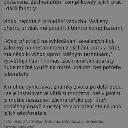
postavena. Záchranářům komplikovaly jejich práci
i další faktory:
vlhko, teplota či proudění vzduchu. Vyvíjený
přístroj si však má poradit i těmito komplikacemi.
„Vývoj přístrojů na vyhledávání zavalených lidí,
založený na metabolitech z dýchání, potu a kůže,
má několik výhod oproti běžným technikám,“
vysvětluje Paul Thomas. Záchranářské aparáty
bude možné využít na místě události bez potřeby
laboratoře.
A mohou vyhledávat známky života po delší dobu.
Lze je instalovat ve větším množství, než v jakém
je možné nasazovat záchranářské psy, kteří
podléhají únavě a ocitají se v ohrožení stejně jako
jejich ošetřovatelé.
Foto: media1.onsugar, fromquarkstoquasars, prokerala,
fastcompany.com