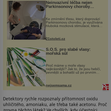
Neinvazivní léčba nejen
Parkinsonovy choroby
pomocí ultrazvukové
„helmy“
Ke zmírnění třesu, který doprovází
Parkinsonovu chorobu, je využívána
hluboká mozková stimulace, která
však vyžaduje vysoce invazivní
zákrok. Ultrazvuk zase není vhodný
k dostatečně přesnému zacílení ...
21stoleti.cz
S.O.S. pro slabé vlasy:
mořská sůl
Proč máme u moře vlasy
nejkrásnější? Jak to, že jsou hebčí,
pevnější a bohatší už po prvním
vykoupání? Protože sůl obsažená v
mořské vodě má blahodárný vliv.
Nejen na tělo a pokožku, ale i na
nejsemsama.cz
vlasy. ...
Detektory rychle rozpoznaly přítomnost oxidu
uhličitého, amoniaku, ale třeba také acetonu. Proč
zrovna těchto látek? Ve chvílích, kdy účastníci