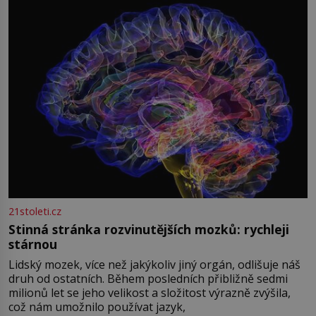
světová válka se chýlí ke konci. Jezero Stolpsee
21stoleti.cz
Stinná stránka rozvinutějších mozků: rychleji
stárnou
Lidský mozek, více než jakýkoliv jiný orgán, odlišuje náš
druh od ostatních. Během posledních přibližně sedmi
milionů let se jeho velikost a složitost výrazně zvýšila,
což nám umožnilo používat jazyk,