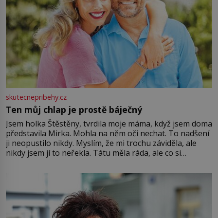
skutecnepribehy.cz
Ten můj chlap je prostě báječný
Jsem holka Štěstěny, tvrdila moje máma, když jsem doma
představila Mirka. Mohla na něm oči nechat. To nadšení
ji neopustilo nikdy. Myslím, že mi trochu záviděla, ale
nikdy jsem jí to neřekla. Tátu měla ráda, ale co si
pamatuji, tak jsme s Mirkem byli zamilovaní mnohem víc.
Jsme spolu moc rádi Tehdy byla jiná doba, když