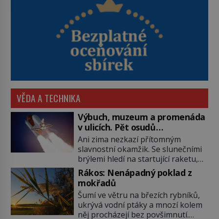
VĚDA A TECHNIKA
Výbuch, muzeum a promenáda
v ulicích. Pět osudů
nejslavnějších raketoplánů
Ani zima nezkazí přítomným
slavnostní okamžik. Se slunečními
brýlemi hledí na startující raketu,
která má do vesmíru vynést kromě
Rákos: Nenápadný poklad z
posádky také obyčejnou učitelku.
mokřadů
Po několika sekundách všem
Šumí ve větru na březích rybníků,
ztuhnou úsměvy, stroj totiž
ukrývá vodní ptáky a mnozí kolem
exploduje. Jejich konstrukce není
něj procházejí bez povšimnutí.
z levného kraje, daňové poplatníky