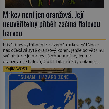
Mrkev není jen oranžová. Její
neuvěřitelný příběh začíná fialovou
barvou
Když dnes vytáhneme ze země mrkev, většina z
nás očekává sytě oranžový kořen. Jenže po většinu
své historie je mrkev všechno možné, jen ne
oranžová. Je fialová, žlutá, bílá, někdy dokonce
téměř černá. Až díky stovkám let pečlivého
ZAJÍMAVOSTI
šlechtění se z ní stává zelenina, bez které si českou
zahradu ani nedokážeme představit. Její příběh je
[…]