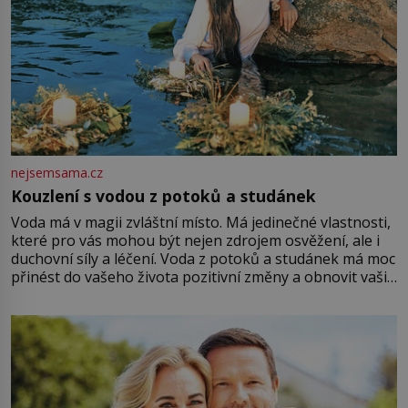
nejsemsama.cz
Kouzlení s vodou z potoků a studánek
Voda má v magii zvláštní místo. Má jedinečné vlastnosti,
které pro vás mohou být nejen zdrojem osvěžení, ale i
duchovní síly a léčení. Voda z potoků a studánek má moc
přinést do vašeho života pozitivní změny a obnovit vaši
energii. Využitím těchto přírodních zdrojů v magii
můžete obohatit své rituály a přinést do svého života
větší harmonii a klid. Je důležité