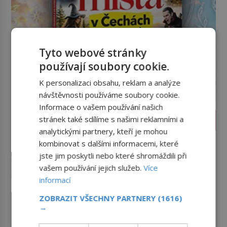
Tyto webové stránky
používají soubory cookie.
K personalizaci obsahu, reklam a analýze
návštěvnosti používáme soubory cookie.
Informace o vašem používání našich
ZÁHADY A TAJEMSTVÍ
stránek také sdílíme s našimi reklamními a
analytickými partnery, kteří je mohou
Tajemná Sardinie: Proč se na
kombinovat s dalšími informacemi, které
tomto ostrově nedoporučuje
jste jim poskytli nebo které shromáždili při
pytlovat „mořské brambory“?
Až si někdy otevřete krabičku
vašem používání jejich služeb.
Více
sardinek či tubu sardelové pasty,
informací
může to být i lehké pozvání na
cestu do srdce Středozemního
Klenot skrytý pod podlahou:
ZOBRAZIT VŠECHNY PARTNERY
(1616)
moře, na ostrov hrdých Sardů.
Jak se unikátní románský
→
Věděli jste, že to byl právě italský
poklad dostal do zapadlého
Příběh relikviáře svatého Maura
ostrov Sardinie, jenž těmto