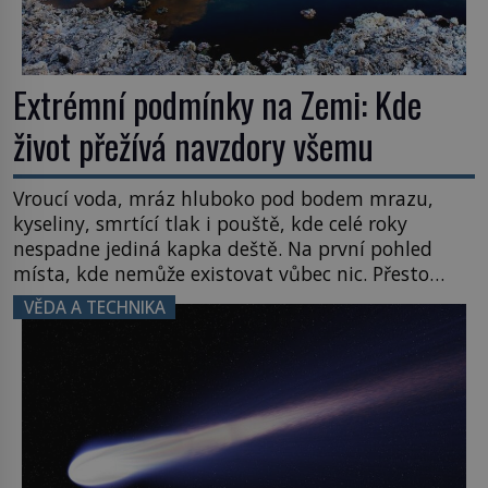
Extrémní podmínky na Zemi: Kde
život přežívá navzdory všemu
Vroucí voda, mráz hluboko pod bodem mrazu,
kyseliny, smrtící tlak i pouště, kde celé roky
nespadne jediná kapka deště. Na první pohled
místa, kde nemůže existovat vůbec nic. Přesto
právě tady vědci objevují organismy, které
VĚDA A TECHNIKA
posouvají hranice života. Každý nový nález mění
naše představy o tom, co všechno dokáže příroda a
napovídá, kde bychom jednou […]