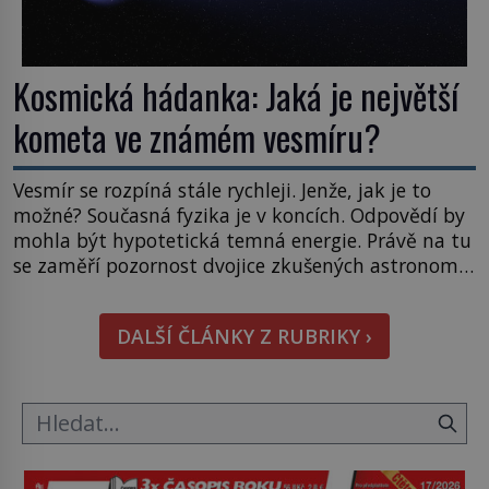
Kosmická hádanka: Jaká je největší
kometa ve známém vesmíru?
Vesmír se rozpíná stále rychleji. Jenže, jak je to
možné? Současná fyzika je v koncích. Odpovědí by
mohla být hypotetická temná energie. Právě na tu
se zaměří pozornost dvojice zkušených astronomů.
Namísto ní ale objeví něco mnohem
hmatatelnějšího. Naprosto rekordní kometu!
DALŠÍ ČLÁNKY Z RUBRIKY ›
Astronomové Pedro Bernardinelli a Gary Bernstein
mravenčí prací zkoumají archivní snímky v rámci
Průzkumu temné energie […]