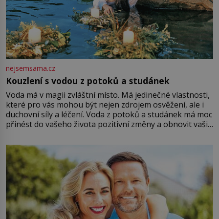
nejsemsama.cz
Kouzlení s vodou z potoků a studánek
Voda má v magii zvláštní místo. Má jedinečné vlastnosti,
které pro vás mohou být nejen zdrojem osvěžení, ale i
duchovní síly a léčení. Voda z potoků a studánek má moc
přinést do vašeho života pozitivní změny a obnovit vaši
energii. Využitím těchto přírodních zdrojů v magii
můžete obohatit své rituály a přinést do svého života
větší harmonii a klid. Je důležité