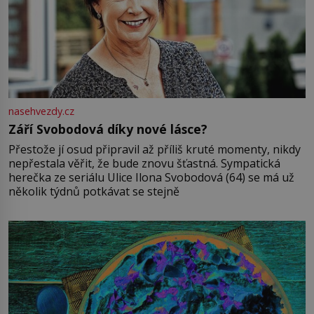
nasehvezdy.cz
Září Svobodová díky nové lásce?
Přestože jí osud připravil až příliš kruté momenty, nikdy
nepřestala věřit, že bude znovu šťastná. Sympatická
herečka ze seriálu Ulice Ilona Svobodová (64) se má už
několik týdnů potkávat se stejně