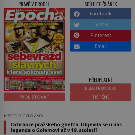
PRÁVĚ V PRODEJI
SDÍLEJTE ČLÁNEK
Facebook
Twitter
Pinterest
Email
PŘEDPLATNÉ
ELEKTRONICKÉ
PROLISTOVAT
TIŠTĚNÉ
PŘEDCHOZÍ ČLÁNEK
Ochránce pražského ghetta: Objevila se u nás
legenda o Golemovi až v 19. století?