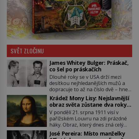
SVĚT ZLOČINU
James Whitey Bulger: Práskač,
co šel po práskačích
Dlouhé roky se v USA drží mezi
desítkou nejhledanějších mužů a
dopracuje to až na číslo dvě – hned
po Usámovi bin Ládinovi (1957–
Krádež Mony Lisy: Nejslavnější
2011). To je James „Whitey“ Bulger
obraz světa zůstane dva roky
(1929–2018) viněný ze spoluúčasti
nezvěstný
V pondělí 21. srpna 1911 visí v
na 19 vraždách, vydírání a lichvy. A
pařížském Louvru na zdi prázdné
samozřejmě, krom toho je ještě
háky. Obraz, který dnes zná celý
drogový dealer, který neváhá
svět, je pryč. Zpočátku si nikdo
odstranit z cesty všechny práskače,
José Pereira: Místo manželky
nemyslí, že jde o krádež.
zatímco […]