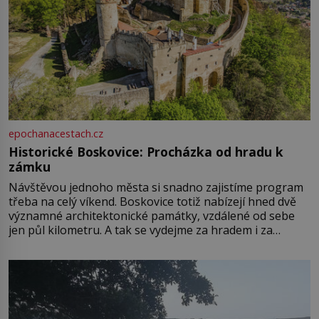
epochanacestach.cz
Historické Boskovice: Procházka od hradu k
zámku
Návštěvou jednoho města si snadno zajistíme program
třeba na celý víkend. Boskovice totiž nabízejí hned dvě
významné architektonické památky, vzdálené od sebe
jen půl kilometru. A tak se vydejme za hradem i za
zámkem do krásné jihomoravské krajiny. Trhová osada
Boskovice na okraji Drahanské vrchoviny vznikla někdy
ve13. století, a už v roce 1313 kronikáři zaznamenali