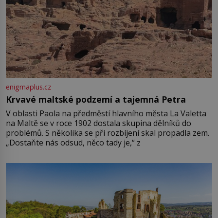
enigmaplus.cz
Krvavé maltské podzemí a tajemná Petra
V oblasti Paola na předměstí hlavního města La Valetta
na Maltě se v roce 1902 dostala skupina dělníků do
problémů. S několika se při rozbíjení skal propadla zem.
„Dostaňte nás odsud, něco tady je,“ z