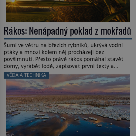
Rákos: Nenápadný poklad z mokřadů
Šumí ve větru na březích rybníků, ukrývá vodní
ptáky a mnozí kolem něj procházejí bez
povšimnutí. Přesto právě rákos pomáhal stavět
domy, vyrábět lodě, zapisovat první texty a
inspiroval řadu pověstí. Tato skromná, ale
VĚDA A TECHNIKA
užitečná rostlina provází člověka už tisíce let.
Většina lidí vnímá rákos jen jako obyčejnou kulisu
letního koupání. Stačí se však podívat […]