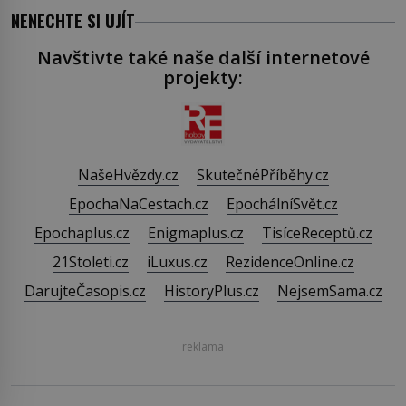
NENECHTE SI UJÍT
Navštivte také naše další internetové
projekty:
NašeHvězdy.cz
SkutečnéPříběhy.cz
EpochaNaCestach.cz
EpochálníSvět.cz
Epochaplus.cz
Enigmaplus.cz
TisíceReceptů.cz
21Stoleti.cz
iLuxus.cz
RezidenceOnline.cz
DarujteČasopis.cz
HistoryPlus.cz
NejsemSama.cz
reklama