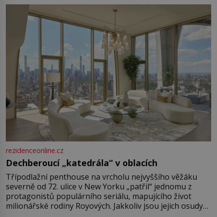
rezidenceonline.cz
Dechberoucí „katedrála“ v oblacích
Třípodlažní penthouse na vrcholu nejvyššího věžáku
severně od 72. ulice v New Yorku „patřil“ jednomu z
protagonistů populárního seriálu, mapujícího život
milionářské rodiny Royových. Jakkoliv jsou jejich osudy
fiktivní, nemovitosti, v nichž „žijí“, jsou velmi reálné.