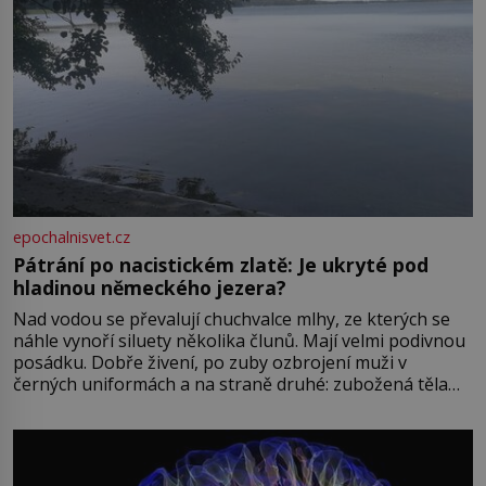
epochalnisvet.cz
Pátrání po nacistickém zlatě: Je ukryté pod
hladinou německého jezera?
Nad vodou se převalují chuchvalce mlhy, ze kterých se
náhle vynoří siluety několika člunů. Mají velmi podivnou
posádku. Dobře živení, po zuby ozbrojení muži v
černých uniformách a na straně druhé: zubožená těla
oblečená v chatrných vězeňských hadrech. Co tato
přízračná scéna znamená? Je jaro roku 1945, druhá
světová válka se chýlí ke konci. Jezero Stolpsee