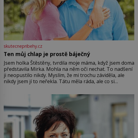
skutecnepribehy.cz
Ten můj chlap je prostě báječný
Jsem holka Štěstěny, tvrdila moje máma, když jsem doma
představila Mirka. Mohla na něm oči nechat. To nadšení
ji neopustilo nikdy. Myslím, že mi trochu záviděla, ale
nikdy jsem jí to neřekla. Tátu měla ráda, ale co si
pamatuji, tak jsme s Mirkem byli zamilovaní mnohem víc.
Jsme spolu moc rádi Tehdy byla jiná doba, když