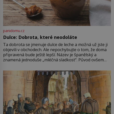
panidomu.cz
Dulce: Dobrota, které neodoláte
Ta dobrota se jmenuje dulce de leche a možná už jste ji
objevili v obchodech. Ale nepochybujte o tom, že doma
připravená bude ještě lepší. Název je španělský a
znamená jednoduše „mléčná sladkost“. Původ ovšem
není úplně jednoznačný, o autorství této receptury se
pře hned několik latinskoamerických zemí a k tomu
Francie, kde se traduje,