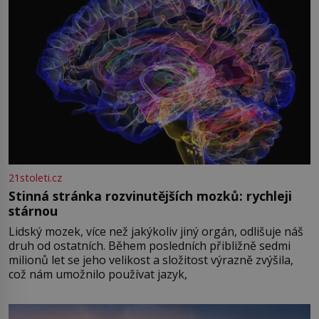
21stoleti.cz
Stinná stránka rozvinutějších mozků: rychleji
stárnou
Lidský mozek, více než jakýkoliv jiný orgán, odlišuje náš
druh od ostatních. Během posledních přibližně sedmi
milionů let se jeho velikost a složitost výrazně zvýšila,
což nám umožnilo používat jazyk,