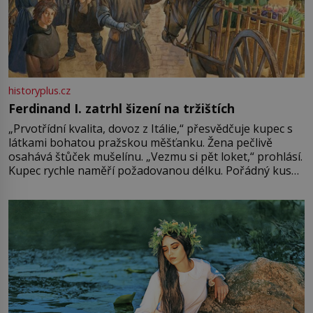
historyplus.cz
Ferdinand I. zatrhl šizení na tržištích
„Prvotřídní kvalita, dovoz z Itálie,“ přesvědčuje kupec s
látkami bohatou pražskou měšťanku. Žena pečlivě
osahává štůček mušelínu. „Vezmu si pět loket,“ prohlásí.
Kupec rychle naměří požadovanou délku. Pořádný kus
mu přitom zůstane za prsty… „Na šaty ho bude málo,
milostpaní. Stačí jenom na sukni,“ zhodnotí švadlena
množství růžového mušelínu. „Ošidili vás, podívejte.“
Vezme do ruky dřevěnou