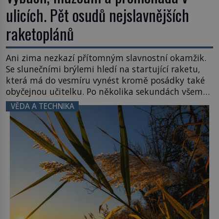
ulicích. Pět osudů nejslavnějších
raketoplánů
Ani zima nezkazí přítomným slavnostní okamžik.
Se slunečními brýlemi hledí na startující raketu,
která má do vesmíru vynést kromě posádky také
obyčejnou učitelku. Po několika sekundách všem
ztuhnou úsměvy, stroj totiž exploduje. Jejich
VĚDA A TECHNIKA
konstrukce není z levného kraje, daňové
poplatníky stojí miliardy dolarů. Na druhou stranu
zvládnou jen představitelné věci. Na malé kousky
Název: Columbia První […]