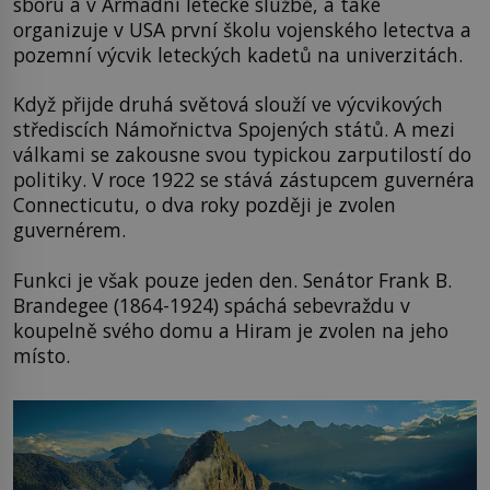
sboru a v Armádní letecké službě, a také
organizuje v USA první školu vojenského letectva a
pozemní výcvik leteckých kadetů na univerzitách.
Když přijde druhá světová slouží ve výcvikových
střediscích Námořnictva Spojených států. A mezi
válkami se zakousne svou typickou zarputilostí do
politiky. V roce 1922 se stává zástupcem guvernéra
Connecticutu, o dva roky později je zvolen
guvernérem.
Funkci je však pouze jeden den. Senátor Frank B.
Brandegee (1864-1924) spáchá sebevraždu v
koupelně svého domu a Hiram je zvolen na jeho
místo.