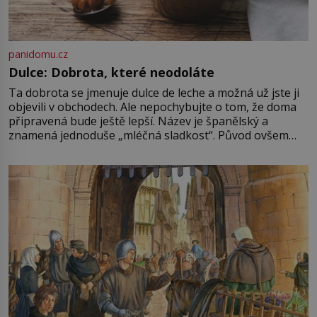
panidomu.cz
Dulce: Dobrota, které neodoláte
Ta dobrota se jmenuje dulce de leche a možná už jste ji
objevili v obchodech. Ale nepochybujte o tom, že doma
připravená bude ještě lepší. Název je španělský a
znamená jednoduše „mléčná sladkost“. Původ ovšem
není úplně jednoznačný, o autorství této receptury se
pře hned několik latinskoamerických zemí a k tomu
Francie, kde se traduje,