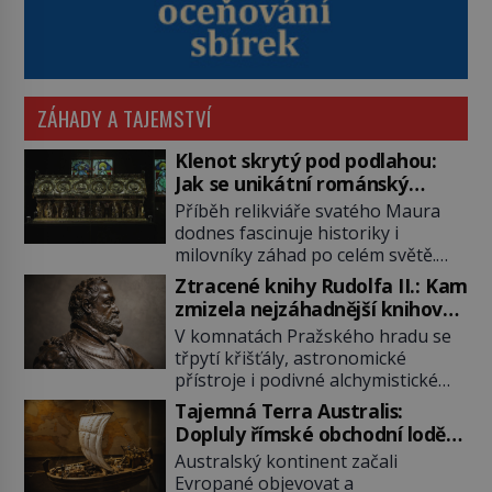
ZÁHADY A TAJEMSTVÍ
Klenot skrytý pod podlahou:
Jak se unikátní románský
poklad dostal do zapadlého
Příběh relikviáře svatého Maura
Bečova?
dodnes fascinuje historiky i
milovníky záhad po celém světě.
Tato románská zlatnická památka
Ztracené knihy Rudolfa II.: Kam
ze 13. století je po českých
zmizela nejzáhadnější knihovna
korunovačních klenotech druhým
Evropy?
V komnatách Pražského hradu se
nejcennějším movitým majetkem v
třpytí křišťály, astronomické
České republice. Přestože byl
přístroje i podivné alchymistické
klenot v roce 1985 po dramatickém
rukopisy. Císař Rudolf II.
pátrání kriminalistů úspěšně
Tajemná Terra Australis:
shromažďuje vše, co souvisí s
nalezen, jeho minulost stále
Dopluly římské obchodní lodě
tajemstvím přírody, hvězd i
obestírá hustá mlha. Otázky, jak
až do Austrálie?
Australský kontinent začali
lidského poznání. Jenže po jeho
přesně se tato […]
Evropané objevovat a
smrti se jeho slavné sbírky začínají