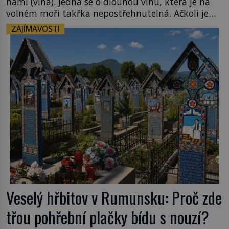
nami (vlna). Jedná se o dlouhou vlnu, která je na
volném moři takřka nepostřehnutelná. Ačkoli je
vlnová délka tsunami i 300 kilometrů, výška vlny
ZAJÍMAVOSTI
na volném moři je maximálně 1,5 metru. Máme se
podobné obří vlny obávat i v Evropě? Vznik
tsunami si […]
Veselý hřbitov v Rumunsku: Proč zde
třou pohřební plačky bídu s nouzí?