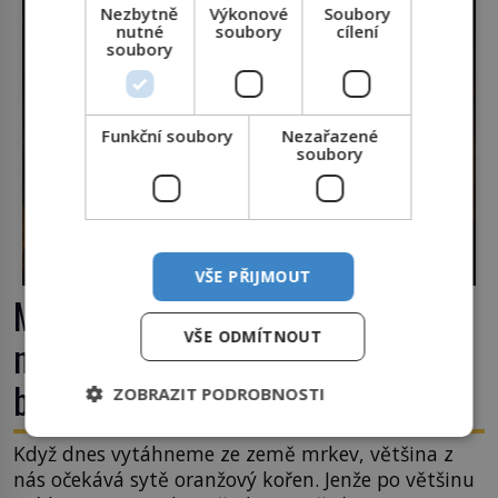
Nezbytně
Výkonové
Soubory
nutné
soubory
cílení
soubory
Funkční soubory
Nezařazené
soubory
VŠE PŘIJMOUT
Mrkev není jen oranžová. Její
VŠE ODMÍTNOUT
neuvěřitelný příběh začíná fialovou
barvou
ZOBRAZIT PODROBNOSTI
Když dnes vytáhneme ze země mrkev, většina z
nás očekává sytě oranžový kořen. Jenže po většinu