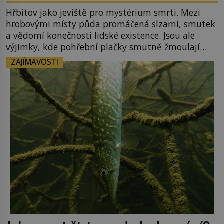
Hřbitov jako jeviště pro mystérium smrti. Mezi
hrobovými místy půda promáčená slzami, smutek
a vědomí konečnosti lidské existence. Jsou ale
výjimky, kde pohřební plačky smutně žmoulají
kapesníky nikoli při smutečním obřadu, ale při
ZAJÍMAVOSTI
pohledu na výši vyměřené podpory
v nezaměstnanosti. Kam vás pozveme? Unikátní
hřbitov, který si vysloužil název „Veselý“, najdeme
v rumunské vesnici Sapanta, nedaleko hranic […]