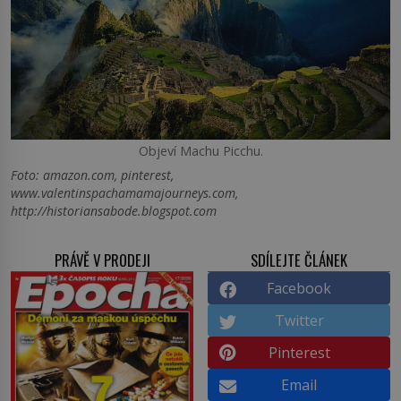
Objeví Machu Picchu.
Foto: amazon.com, pinterest,
www.valentinspachamamajourneys.com,
http://historiansabode.blogspot.com
PRÁVĚ V PRODEJI
SDÍLEJTE ČLÁNEK
Facebook
Twitter
Pinterest
Email