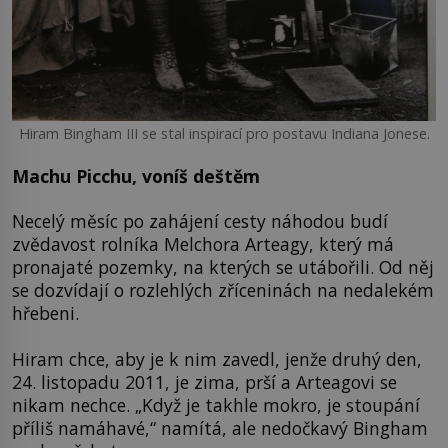
Hiram Bingham III se stal inspirací pro postavu Indiana Jonese.
Machu Picchu, voníš deštěm
Necelý měsíc po zahájení cesty náhodou budí
zvědavost rolníka Melchora Arteagy, který má
pronajaté pozemky, na kterých se utábořili. Od něj
se dozvídají o rozlehlých zříceninách na nedalekém
hřebeni.
Hiram chce, aby je k nim zavedl, jenže druhý den,
24. listopadu 2011, je zima, prší a Arteagovi se
nikam nechce. „Když je takhle mokro, je stoupání
příliš namáhavé,“ namítá, ale nedočkavý Bingham