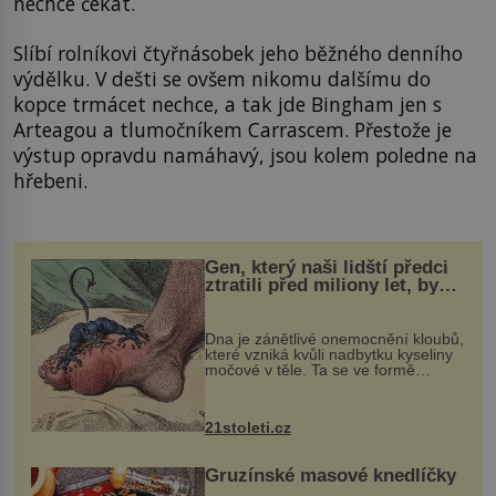
nechce čekat.
Slíbí rolníkovi čtyřnásobek jeho běžného denního
výdělku. V dešti se ovšem nikomu dalšímu do
kopce trmácet nechce, a tak jde Bingham jen s
Arteagou a tlumočníkem Carrascem. Přestože je
výstup opravdu namáhavý, jsou kolem poledne na
hřebeni.
Gen, který naši lidští předci
ztratili před miliony let, by
mohl pomoci s léčbou
„nemoci králů“
Dna je zánětlivé onemocnění kloubů,
které vzniká kvůli nadbytku kyseliny
močové v těle. Ta se ve formě
krystalků ukládá v blízkosti kloubů,
nejčastěji přitom postihuje palce na
nohou, a způsobuje bole...
21stoleti.cz
Gruzínské masové knedlíčky