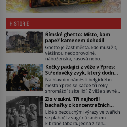
HISTORIE
Římské ghetto: Místo, kam
papež kamenem dohodil
Ghetto je část města, kde musí žít,
většinou nedobrovolně,
náboženská, rasová nebo
národnostní menšina obyvatel.
Kočky padající z věže v Ypres:
Bohaté historické zkušenosti mají s
Středověký zvyk, který dodnes
takovým životem Židé. Už od
budí rozpaky
Na hlavním náměstí belgického
středověku jsou totiž v každou
města Ypres se každé tři roky
chvíli nuceni v nějakém žít. Mezi ty
shromáždí tisíce lidí. Z věže slavné
nejslavnější patří i římské ghetto
tržnice létají do davu kočky, diváci
založené v roce 1555. Pokud jde o
Zlo v sukni. Tři nejhorší
jásají a snaží se je chytit. Naštěstí
vztah k Židům, nemá se Řím čím
bachařky z koncentračních
už nejde o živá zvířata, ale jenom o
chlubit. […]
táborů
Lidé s bezduchými výrazy ve tvářích
plyšové suvenýry. Kdysi to ale bylo
se plahočí z vagónů směrem
jinak. Tato veselá podívaná
k bráně tábora. Jedna z žen
připomíná jeden z nejpodivnějších