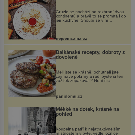
Gruzie se nachází na rozhraní dvou
kontinentů a právě to se promítá i do
její kuchyně. Snoubí se v ní
evropské a asijské chutě a díky tomu
vznikají rozmanité a chuťově bohaté
pokrmy, které rozhodně st...
nejsemsama.cz
Balkánské recepty, dobroty z
dovolené
Měli jste se krásně, ochutnali jste
zajímavé pokrmy a rádi byste si ten
zážitek zopakovali? Není nic
snazšího. Pljeskavica (10 porcí)
Možná jste ji ochutnali na dovolené v
bývalé Jugoslávii, lze ji vi...
panidomu.cz
Měkké na dotek, krásné na
pohled
Koupelna patří k nejatraktivnějším
místnostem v bytě, vedle ložnice