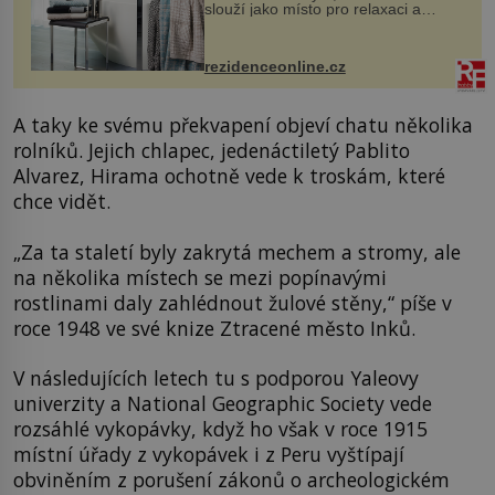
slouží jako místo pro relaxaci a
odpočinek. Koupelnový textil –
ručníky, osušky a koberečky –
mohou jako mávnutím kouzelného
rezidenceonline.cz
proutku...
A taky ke svému překvapení objeví chatu několika
rolníků. Jejich chlapec, jedenáctiletý Pablito
Alvarez, Hirama ochotně vede k troskám, které
chce vidět.
„Za ta staletí byly zakrytá mechem a stromy, ale
na několika místech se mezi popínavými
rostlinami daly zahlédnout žulové stěny,“ píše v
roce 1948 ve své knize Ztracené město Inků.
V následujících letech tu s podporou Yaleovy
univerzity a National Geographic Society vede
rozsáhlé vykopávky, když ho však v roce 1915
místní úřady z vykopávek i z Peru vyštípají
obviněním z porušení zákonů o archeologickém