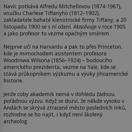
Navíc potkává Alfredu Mitchellovou (1874-1967),
vnučku Charlese Tiffanyho (1812–1902),
zakladatele bohaté klenotnické firmy Tiffany, a 20
listopadu 1900 se s ní ožení. Absolvuje v roce 1905
a jako profesor to vezme opačným směrem.
Nejprve učí na Harvardu a pak to přes Princeton,
kde je mimochodem asistentem profesora
Woodrowa Wilsona (1856–1924) – budoucího
amerického prezidenta, vezme na Yale, kde se
stává průkopníkem výzkumu a výuky jihoamerické
historie.
Jenže coby akademik nemá v dohledu žádnou
pořádnou výzvu. Když se dozví, že někde vysoko v
Andách se skrývá ztracené město posledních Inků,
rozhodne se ho najít, i když není školený
archeolog.