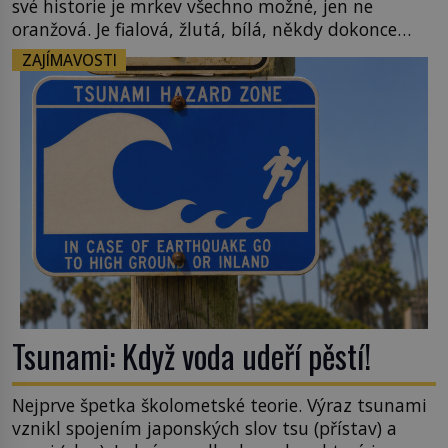
své historie je mrkev všechno možné, jen ne
oranžová. Je fialová, žlutá, bílá, někdy dokonce
téměř černá. Až díky stovkám let pečlivého
ZAJÍMAVOSTI
šlechtění se z ní stává zelenina, bez které si českou
zahradu ani nedokážeme představit. Její příběh je
[…]
Tsunami: Když voda udeří pěstí!
Nejprve špetka školometské teorie. Výraz tsunami
vznikl spojením japonských slov tsu (přístav) a