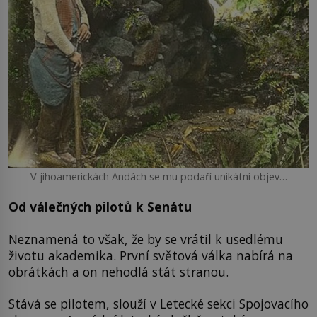
V jihoamerickách Andách se mu podaří unikátní objev…
Od válečných pilotů k Senátu
Neznamená to však, že by se vrátil k usedlému
životu akademika. První světová válka nabírá na
obrátkách a on nehodlá stát stranou.
Stává se pilotem, slouží v Letecké sekci Spojovacího