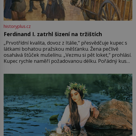
historyplus.cz
Ferdinand I. zatrhl šizení na tržištích
„Prvotřídní kvalita, dovoz z Itálie,“ přesvědčuje kupec s
látkami bohatou pražskou měšťanku. Žena pečlivě
osahává štůček mušelínu. „Vezmu si pět loket,“ prohlásí.
Kupec rychle naměří požadovanou délku. Pořádný kus
mu přitom zůstane za prsty… „Na šaty ho bude málo,
milostpaní. Stačí jenom na sukni,“ zhodnotí švadlena
množství růžového mušelínu. „Ošidili vás, podívejte.“
Vezme do ruky dřevěnou