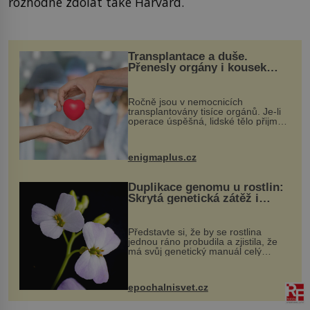
rozhodne zdolat také Harvard.
Transplantace a duše.
Přenesly orgány i kousek
osobnosti dárce?
Ročně jsou v nemocnicích
transplantovány tisíce orgánů. Je-li
operace úspěšná, lidské tělo přijme
darovaný orgán za své a pacient
může vést plnohodnotný život. Ale co
když při transplantaci nepřijímám...
enigmaplus.cz
Duplikace genomu u rostlin:
Skrytá genetická zátěž i
evoluční výhoda
Představte si, že by se rostlina
jednou ráno probudila a zjistila, že
má svůj genetický manuál celý
dvakrát. Přesně to se občas v
přírodě stane – a podle nového
výzkumu to může být pro druhy
epochalnisvet.cz
vstupenka...