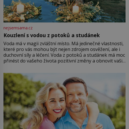
nejsemsama.cz
Kouzlení s vodou z potoků a studánek
Voda má v magii zvláštní místo. Má jedinečné vlastnosti,
které pro vás mohou být nejen zdrojem osvěžení, ale i
duchovní síly a léčení. Voda z potoků a studánek má moc
přinést do vašeho života pozitivní změny a obnovit vaši
energii. Využitím těchto přírodních zdrojů v magii
můžete obohatit své rituály a přinést do svého života
větší harmonii a klid. Je důležité