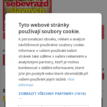
PŘEDPLATNÉ
Tyto webové stránky
ELEKTRONICKÉ
používají soubory cookie.
PROLISTOVAT
TIŠTĚNÉ
K personalizaci obsahu, reklam a analýze
návštěvnosti používáme soubory cookie.
Informace o vašem používání našich
PŘEDCHOZÍ ČLÁNEK
stránek také sdílíme s našimi reklamními a
Vikingský kus vápence trumfl i moderní
analytickými partnery, kteří je mohou
kompas
kombinovat s dalšími informacemi, které
DALŠÍ ČLÁNEK
jste jim poskytli nebo které shromáždili při
Šmoulové z Apalačských hor: Modří lidé existují
vašem používání jejich služeb.
Více
informací
SOUVISEJÍCÍ ČLÁNKY
ZOBRAZIT VŠECHNY PARTNERY
(1616)
→
ZAJÍMAVOSTI