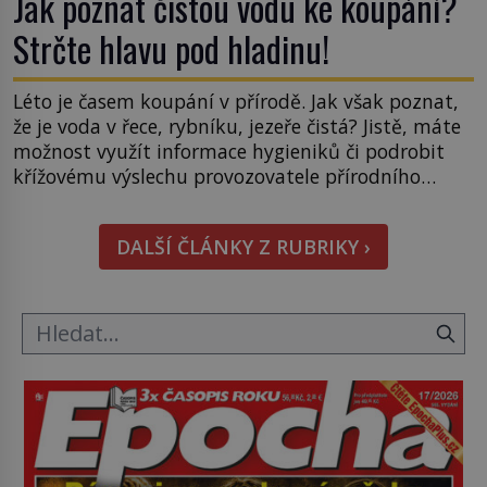
Jak poznat čistou vodu ke koupání?
Strčte hlavu pod hladinu!
Léto je časem koupání v přírodě. Jak však poznat,
že je voda v řece, rybníku, jezeře čistá? Jistě, máte
možnost využít informace hygieniků či podrobit
křížovému výslechu provozovatele přírodního
koupaliště. Existuje ale ještě jiná alternativa. Jaká?
Podívat se pod hladinu a zjistit, kdo si onu
DALŠÍ ČLÁNKY Z RUBRIKY ›
konkrétní vodní lokalitu oblíbil už dávno před
vámi. Říká se jim bioindikátory […]