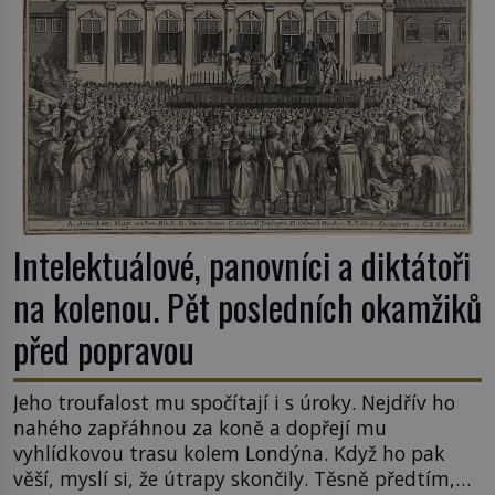
Intelektuálové, panovníci a diktátoři
na kolenou. Pět posledních okamžiků
před popravou
Jeho troufalost mu spočítají i s úroky. Nejdřív ho
nahého zapřáhnou za koně a dopřejí mu
vyhlídkovou trasu kolem Londýna. Když ho pak
věší, myslí si, že útrapy skončily. Těsně předtím,