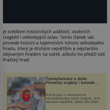
Je svědkem historických událostí, osobních
tragédií i velkolepých oslav. Tento článek vás
provede historií a tajemstvím tohoto velkolepého
hradu, který je druhým největším a nejstarším
obývaným hradem na světě, ačkoliv ho předčí náš
Pražský hrad.
Transplantace a duše.
Přenesly orgány i kousek
osobnosti dárce?
Ročně jsou v nemocnicích
transplantovány tisíce orgánů. Je-li
operace úspěšná, lidské tělo přijme
darovaný orgán za své a pacient
může vést plnohodnotný život. Ale co