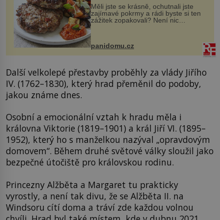
Měli jste se krásně, ochutnali jste
zajímavé pokrmy a rádi byste si ten
zážitek zopakovali? Není nic
snazšího. Pljeskavica (10 porcí)
Možná jste ji ochutnali na dovolené v
bývalé Jugoslávii, lze ji vi...
panidomu.cz
Další velkolepé přestavby proběhly za vlády Jiřího
IV. (1762–1830), který hrad přeměnil do podoby,
jakou známe dnes.
Osobní a emocionální vztah k hradu měla i
královna Viktorie (1819–1901) a král Jiří VI. (1895–
1952), který ho s manželkou nazýval „opravdovým
domovem“. Během druhé světové války sloužil jako
bezpečné útočiště pro královskou rodinu.
Princezny Alžběta a Margaret tu prakticky
vyrostly, a není tak divu, že se Alžběta II. na
Windsoru cítí doma a tráví zde každou volnou
chvíli. Hrad byl také místem, kde v dubnu 2021