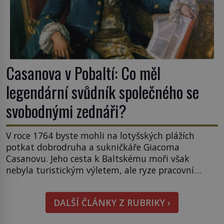
Casanova v Pobaltí: Co měl
legendární svůdník společného se
svobodnými zednáři?
V roce 1764 byste mohli na lotyšských plážích
potkat dobrodruha a sukničkáře Giacoma
Casanovu. Jeho cesta k Baltskému moři však
nebyla turistickým výletem, ale ryze pracovní
cestou se zištnými úmysly. Jaký cíl Casanova
sledoval, když se například procházel uličkami
DALŠÍ ČLÁNKY Z RUBRIKY ›
lotyšské Rigy? Casanova v Pobaltí kontaktoval
tamní zednářské lóže. Nebyl v této oblasti žádným