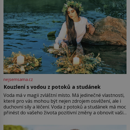
Vezme do ruky dřevěnou
nejsemsama.cz
Kouzlení s vodou z potoků a studánek
Voda má v magii zvláštní místo. Má jedinečné vlastnosti,
které pro vás mohou být nejen zdrojem osvěžení, ale i
duchovní síly a léčení. Voda z potoků a studánek má moc
přinést do vašeho života pozitivní změny a obnovit vaši
energii. Využitím těchto přírodních zdrojů v magii
můžete obohatit své rituály a přinést do svého života