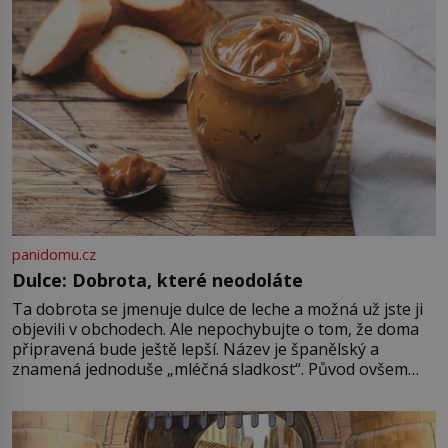
panidomu.cz
Dulce: Dobrota, které neodoláte
Ta dobrota se jmenuje dulce de leche a možná už jste ji
objevili v obchodech. Ale nepochybujte o tom, že doma
připravená bude ještě lepší. Název je španělský a
znamená jednoduše „mléčná sladkost“. Původ ovšem
není úplně jednoznačný, o autorství této receptury se
pře hned několik latinskoamerických zemí a k tomu
Francie, kde se traduje,