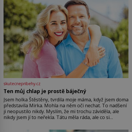
větší harmonii a klid. Je důležité
skutecnepribehy.cz
Ten můj chlap je prostě báječný
Jsem holka Štěstěny, tvrdila moje máma, když jsem doma
představila Mirka. Mohla na něm oči nechat. To nadšení
ji neopustilo nikdy. Myslím, že mi trochu záviděla, ale
nikdy jsem jí to neřekla. Tátu měla ráda, ale co si
pamatuji, tak jsme s Mirkem byli zamilovaní mnohem víc.
Jsme spolu moc rádi Tehdy byla jiná doba, když