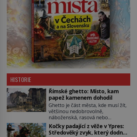
HISTORIE
Římské ghetto: Místo, kam
papež kamenem dohodil
Ghetto je část města, kde musí žít,
většinou nedobrovolně,
náboženská, rasová nebo
národnostní menšina obyvatel.
Kočky padající z věže v Ypres:
Bohaté historické zkušenosti mají s
Středověký zvyk, který dodnes
takovým životem Židé. Už od