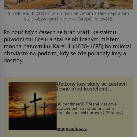
S rozlohou 45 000 m² je druhým největším a také nejstarším
stále obývaným hradem v Evropě i na světě.
Po bouřlivých časech se hrad vrátil ke svému
původnímu účelu a stal se oblíbeným místem
mnoha panovníků. Karel II. (1630–1685) ho miloval,
obzvláště na podzim, kdy se zde pořádaly lovy a
dostihy.
Utržený kus skály se zastavil
těsně před kostelem!
Ochránila ho boží síla?
30 centimetrů! Přesně v takové
vzdálenosti se od amerického
kostela zastavil obrovský 20tunový
balvan, který se v květnu 2014
nečekaně odtrhl od nedaleké skály
při její demolici. Podle místních stojí
enigmaplus.cz
...