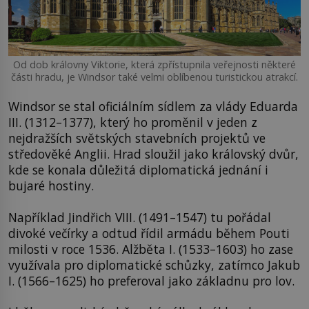
Od dob královny Viktorie, která zpřístupnila veřejnosti některé
části hradu, je Windsor také velmi oblíbenou turistickou atrakcí.
Windsor se stal oficiálním sídlem za vlády Eduarda
III. (1312–1377), který ho proměnil v jeden z
nejdražších světských stavebních projektů ve
středověké Anglii. Hrad sloužil jako královský dvůr,
kde se konala důležitá diplomatická jednání i
bujaré hostiny.
Například Jindřich VIII. (1491–1547) tu pořádal
divoké večírky a odtud řídil armádu během Pouti
milosti v roce 1536. Alžběta I. (1533–1603) ho zase
využívala pro diplomatické schůzky, zatímco Jakub
I. (1566–1625) ho preferoval jako základnu pro lov.