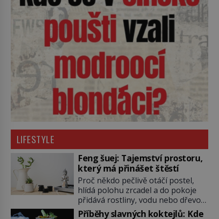
LIFESTYLE
Feng šuej: Tajemství prostoru,
který má přinášet štěstí
Proč někdo pečlivě otáčí postel,
hlídá polohu zrcadel a do pokoje
přidává rostliny, vodu nebo dřevo?
Feng šuej tvrdí, že domov není jen
Příběhy slavných koktejlů: Kde