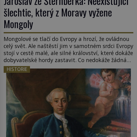
Jaroslav ze Šternberka: Neexistující
šlechtic, který z Moravy vyžene
Mongoly
Mongolové se tlačí do Evropy a hrozí, že ovládnou
celý svět. Ale naštěstí jim v samotném srdci Evropy
stojí v cestě malé, ale silné království, které dokáže
dobyvatelské hordy zastavit. Co nedokáže žádná
z asijských říší, co nedokážou Němci – to dokáže
HISTORIE
český král. Nebo že by ne? Mongolové od roku 1223
postupují podél Kaspického a Azovského moře, […]