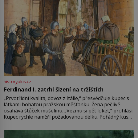
historyplus.cz
Ferdinand I. zatrhl šizení na tržištích
„Prvotřídní kvalita, dovoz z Itálie,“ přesvědčuje kupec s
látkami bohatou pražskou měšťanku. Žena pečlivě
osahává štůček mušelínu. „Vezmu si pět loket,“ prohlásí.
Kupec rychle naměří požadovanou délku. Pořádný kus
mu přitom zůstane za prsty… „Na šaty ho bude málo,
milostpaní. Stačí jenom na sukni,“ zhodnotí švadlena
množství růžového mušelínu. „Ošidili vás, podívejte.“