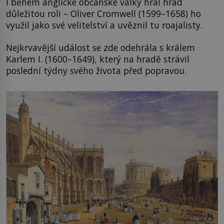
I během anglické občanské války hrál hrad
důležitou roli – Oliver Cromwell (1599–1658) ho
využil jako své velitelství a uvěznil tu roajalisty.
Nejkrvavější událost se zde odehrála s králem
Karlem I. (1600–1649), který na hradě strávil
poslední týdny svého života před popravou.