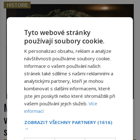
než ztratí vědomí ho odříznou a začnou jeho tělo
HISTORIE
zbavovat orgánů. Chvíli ještě vnímá, pak ho
vysvobodí bezvědomí a smrt. Do posledního
doušku Kdo: Sokrates […]
Tyto webové stránky
používají soubory cookie.
K personalizaci obsahu, reklam a analýze
návštěvnosti používáme soubory cookie.
Informace o vašem používání našich
stránek také sdílíme s našimi reklamními a
analytickými partnery, kteří je mohou
kombinovat s dalšími informacemi, které
jste jim poskytli nebo které shromáždili při
Mechanismus z Antikythéry: Nové
vašem používání jejich služeb.
Více
informací
výzkumy odhalují další překvapení o
ZOBRAZIT VŠECHNY PARTNERY
(1616)
starověkém počítači
→