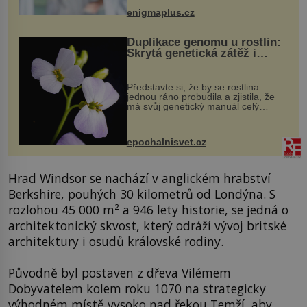
když při transplantaci nepřijímám...
enigmaplus.cz
Duplikace genomu u rostlin:
Skrytá genetická zátěž i
evoluční výhoda
Představte si, že by se rostlina
jednou ráno probudila a zjistila, že
má svůj genetický manuál celý
dvakrát. Přesně to se občas v
přírodě stane – a podle nového
výzkumu to může být pro druhy
epochalnisvet.cz
vstupenka...
Hrad Windsor se nachází v anglickém hrabství
Berkshire, pouhých 30 kilometrů od Londýna. S
rozlohou 45 000 m² a 946 lety historie, se jedná o
architektonický skvost, který odráží vývoj britské
architektury i osudů královské rodiny.
Původně byl postaven z dřeva Vilémem
Dobyvatelem kolem roku 1070 na strategicky
výhodném místě vysoko nad řekou Temží, aby