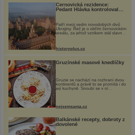
Černovická rezidence:
Pedant Hlávka kontroloval
každou cihlu
Patří mezi sedm novodobých divů
Ukrajiny. Řeč je o obřím černovickém
areálu, za jehož vznikem stál slavný
český architekt Josef Hlávka. Ten si
na něm dal mimořádně záležet. Jeho
stavební plány by při ...
historyplus.cz
Gruzínské masové knedlíčky
Gruzie se nachází na rozhraní dvou
kontinentů a právě to se promítá i do
její kuchyně. Snoubí se v ní
evropské a asijské chutě a díky tomu
vznikají rozmanité a chuťově bohaté
pokrmy, které rozhodně st...
nejsemsama.cz
Balkánské recepty, dobroty z
dovolené