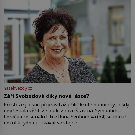
nasehvezdy.cz
Září Svobodová díky nové lásce?
Přestože jí osud připravil až příliš kruté momenty, nikdy
nepřestala věřit, že bude znovu šťastná. Sympatická
herečka ze seriálu Ulice Ilona Svobodová (64) se má už
několik týdnů potkávat se stejně