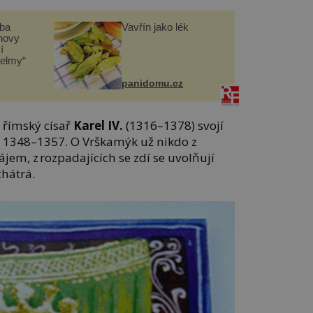
čba
Vavřín jako lék
novy
í
helmy“
panidomu.cz
 římský císař
Karel IV.
(1316–1378) svojí
ch 1348–1357. O Vrškamýk už nikdo z
jem, z rozpadajících se zdí se uvolňují
hátrá.