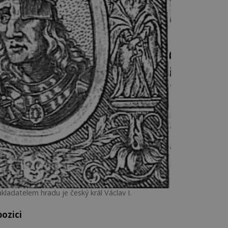
adatelem hradu je český král Václav I.
pozici