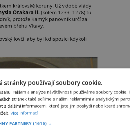
kem královské koruny. Už v době vlády
ysla Otakara II.
(kolem 1233–1278) tu
edník, protože Kamýk panovník určí za
levém břehu Vltavy.
ovský lovčí, aby byl k dispozici kdykoli
 stránky používají soubory cookie.
bsahu, reklam a analýze návštěvnosti používáme soubory cookie. 
šich stránek také sdílíme s našimi reklamními a analytickými partn
s dalšími informacemi, které jste jim poskytli nebo které shromá
lužeb.
Více informací
CHNY PARTNERY
(1616) →