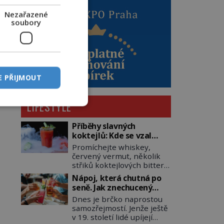
Nezařazené
soubory
E PŘIJMOUT
LIFESTYLE
Příběhy slavných
koktejlů: Kde se vzal
Manhattan a Bloody
Promíchejte whiskey,
Mary?
červený vermut, několik
střiků koktejlových bitters
a led, sceďte, ozdobte
Nápoj, která chutná po
koktejlovou třešinkou a
seně. Jak znechucený
tadá… Manhattan je tu! A
Američan vymyslel brčko
Dnes je brčko naprostou
pokud to má být skutečně
samozřejmostí. Jenže ještě
on, dejte si pozor, ať místo
v 19. století lidé upíjejí
klasické americké rye