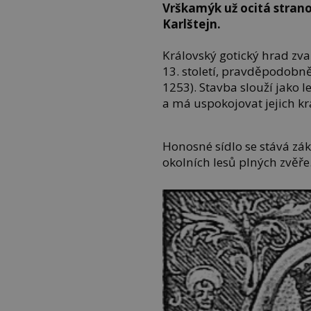
Vrškamýk už ocitá strano
Karlštejn.
Královský gotický hrad zv
13. století, pravděpodobně
1253). Stavba slouží jako l
a má uspokojovat jejich kr
Honosné sídlo se stává zá
okolních lesů plných zvěře