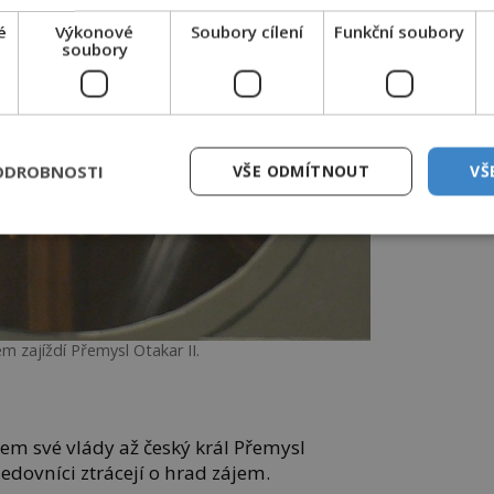
é
Výkonové
Soubory cílení
Funkční soubory
soubory
ODROBNOSTI
VŠE ODMÍTNOUT
VŠ
m zajíždí Přemysl Otakar II.
m své vlády až český král Přemysl
ledovníci ztrácejí o hrad zájem.