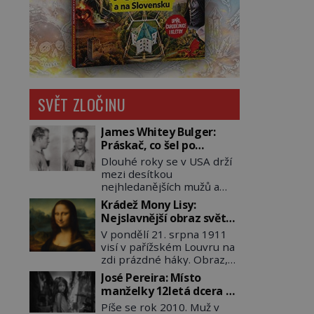
SVĚT ZLOČINU
James Whitey Bulger:
Práskač, co šel po
práskačích
Dlouhé roky se v USA drží
mezi desítkou
nejhledanějších mužů a
dopracuje to až na číslo
Krádež Mony Lisy:
dvě – hned po Usámovi bin
Nejslavnější obraz světa
Ládinovi (1957–2011). To je
zůstane dva roky
V pondělí 21. srpna 1911
James „Whitey“ Bulger
nezvěstný
visí v pařížském Louvru na
(1929–2018) viněný ze
zdi prázdné háky. Obraz,
spoluúčasti na 19
který dnes zná celý svět, je
vraždách, vydírání a lichvy.
José Pereira: Místo
pryč. Zpočátku si nikdo
A samozřejmě, krom toho
manželky 12letá dcera –
nemyslí, že jde o krádež.
je ještě drogový dealer,
a sousedi o všem vědí!
Píše se rok 2010. Muž v
Zaměstnanci jsou
který neváhá odstranit z