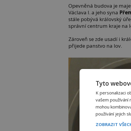
Opevněná budova je majet
Václava I. a jeho syna
Přem
stále pobývá královský úř
správní centrum kraje na 
Zároveň se zde usadí i král
přijede panstvo na lov.
Tyto webové
K personalizaci o
vašem používání na
mohou kombinovat 
používání jejich s
ZOBRAZIT VŠE