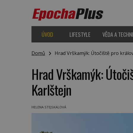
ÚVOD
LIFESTYLE
VĚDA A TECHN
Domů
Hrad Vrškamýk: Útočiště pro královs
Hrad Vrškamýk: Útočišt
Karlštejn
HELENA STEJSKALOVÁ