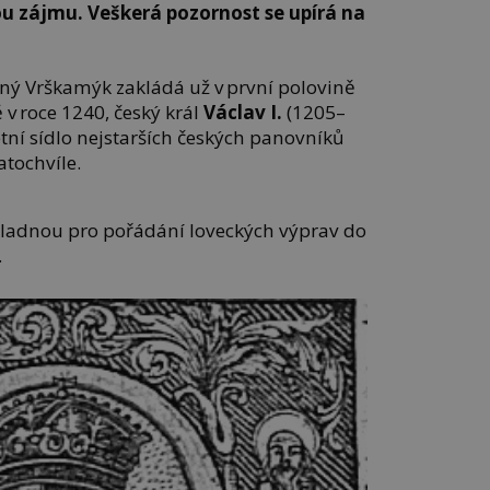
u zájmu. Veškerá pozornost se upírá na
aný Vrškamýk zakládá už v první polovině
 v roce 1240, český král
Václav I.
(1205–
etní sídlo nejstarších českých panovníků
atochvíle.
kladnou pro pořádání loveckých výprav do
.