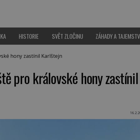
IKA
HISTORIE
SVĚT ZLOČINU
ZÁHADY A TAJEMSTV
ké hony zastínil Karlštejn
ě pro královské hony zastínil
16.2.2