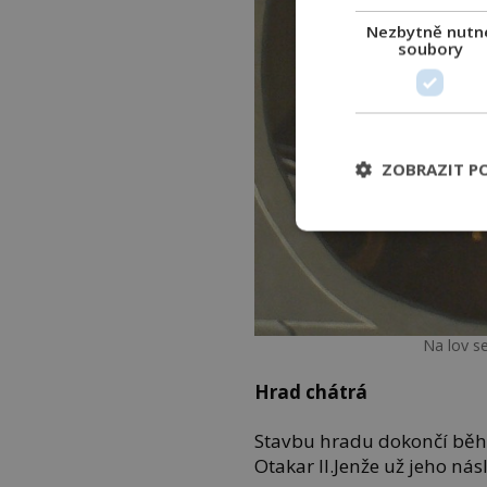
Nezbytně nutn
soubory
ZOBRAZIT P
Na lov se
Hrad chátrá
Stavbu hradu dokončí běhe
Otakar II.Jenže už jeho nás