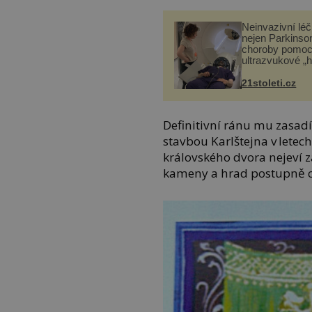
Neinvazivní lé
nejen Parkinso
choroby pomoc
ultrazvukové „
21stoleti.cz
Definitivní ránu mu zasadí
stavbou Karlštejna v lete
královského dvora nejeví zá
kameny a hrad postupně c