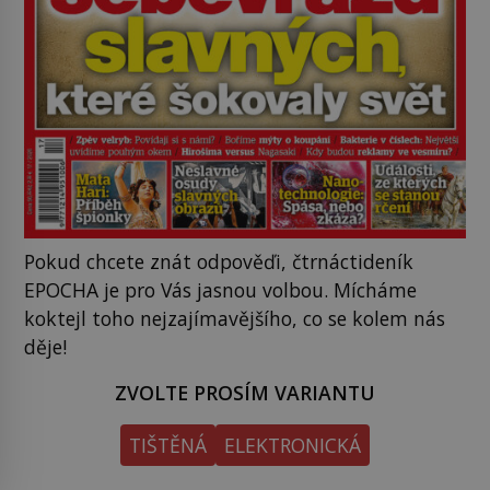
Pokud chcete znát odpověďi, čtrnáctideník
EPOCHA je pro Vás jasnou volbou. Mícháme
koktejl toho nejzajímavějšího, co se kolem nás
děje!
ZVOLTE PROSÍM VARIANTU
TIŠTĚNÁ
ELEKTRONICKÁ