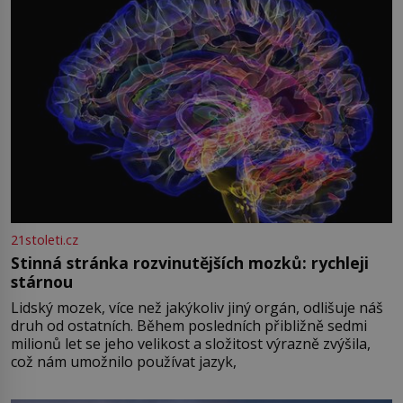
21stoleti.cz
Stinná stránka rozvinutějších mozků: rychleji
stárnou
Lidský mozek, více než jakýkoliv jiný orgán, odlišuje náš
druh od ostatních. Během posledních přibližně sedmi
milionů let se jeho velikost a složitost výrazně zvýšila,
což nám umožnilo používat jazyk,