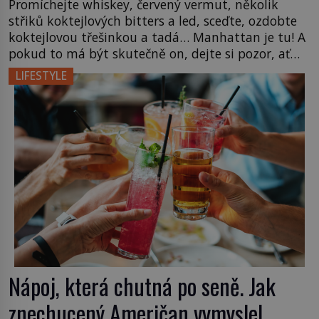
Promíchejte whiskey, červený vermut, několik
střiků koktejlových bitters a led, sceďte, ozdobte
koktejlovou třešinkou a tadá… Manhattan je tu! A
pokud to má být skutečně on, dejte si pozor, ať
místo klasické americké rye whiskey či klidně
LIFESTYLE
bourbonu nepoužijete skotskou whisku. Co se
stane? Inu, koktejl bude stále skvělý, ale už to
nebude Manhattan ale […]
Nápoj, která chutná po seně. Jak
znechucený Američan vymyslel