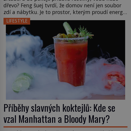
dřevo? Feng šuej tvrdí, že domov není jen soubor
zdí a nábytku. Je to prostor, kterým proudí energie
čchi a jeho uspořádání může ovlivňovat, jak se v
LIFESTYLE
něm člověk cítí. Feng šuej má kořeny ve staré Číně
a jeho historie […]
Příběhy slavných koktejlů: Kde se
vzal Manhattan a Bloody Mary?