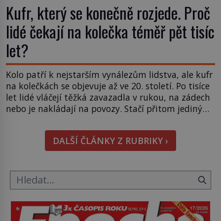
Kufr, který se konečně rozjede. Proč
lidé čekají na kolečka téměř pět tisíc
let?
Kolo patří k nejstarším vynálezům lidstva, ale kufr
na kolečkách se objevuje až ve 20. století. Po tisíce
let lidé vláčejí těžká zavazadla v rukou, na zádech
nebo je nakládají na povozy. Stačí přitom jediný
nápad, připevnit ke kufru kolečka. Jenže právě ten
nikdo dlouho nedostane. Až jednou se na letišti
DALŠÍ ČLÁNKY Z RUBRIKY ›
ozve věta, která změní […]