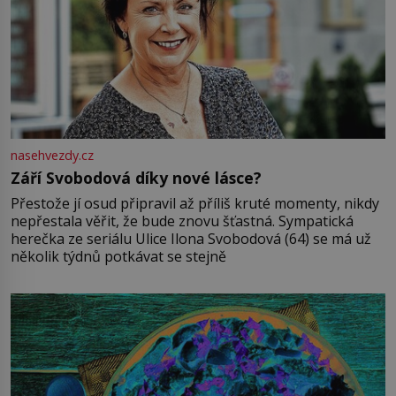
nasehvezdy.cz
Září Svobodová díky nové lásce?
Přestože jí osud připravil až příliš kruté momenty, nikdy
nepřestala věřit, že bude znovu šťastná. Sympatická
herečka ze seriálu Ulice Ilona Svobodová (64) se má už
několik týdnů potkávat se stejně