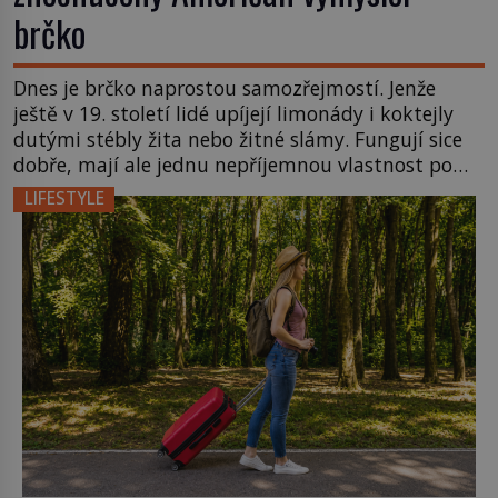
brčko
Dnes je brčko naprostou samozřejmostí. Jenže
ještě v 19. století lidé upíjejí limonády i koktejly
dutými stébly žita nebo žitné slámy. Fungují sice
dobře, mají ale jednu nepříjemnou vlastnost po
chvíli se rozmáčejí a nápoji dodávají travnatou
LIFESTYLE
příchuť. Právě tahle drobná nepříjemnost přivede
amerického výrobce cigaretových náustků k
nápadu, který změní způsob pití po celém […]