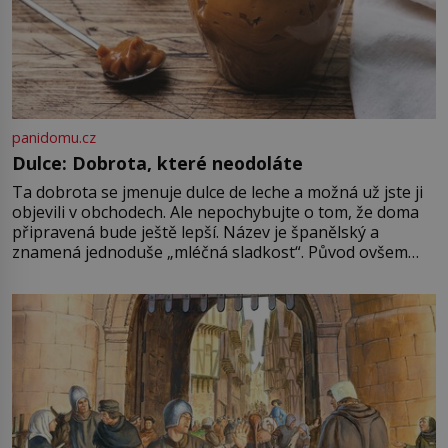
panidomu.cz
Dulce: Dobrota, které neodoláte
Ta dobrota se jmenuje dulce de leche a možná už jste ji
objevili v obchodech. Ale nepochybujte o tom, že doma
připravená bude ještě lepší. Název je španělský a
znamená jednoduše „mléčná sladkost“. Původ ovšem
není úplně jednoznačný, o autorství této receptury se
pře hned několik latinskoamerických zemí a k tomu
Francie, kde se traduje,