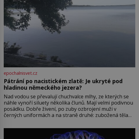
epochalnisvet.cz
Pátrání po nacistickém zlatě: Je ukryté pod
hladinou německého jezera?
Nad vodou se převalují chuchvalce mlhy, ze kterých se
náhle vynoří siluety několika člunů. Mají velmi podivnou
posádku. Dobře živení, po zuby ozbrojení muži v
černých uniformách a na straně druhé: zubožená těla
oblečená v chatrných vězeňských hadrech. Co tato
přízračná scéna znamená? Je jaro roku 1945, druhá
světová válka se chýlí ke konci. Jezero Stolpsee