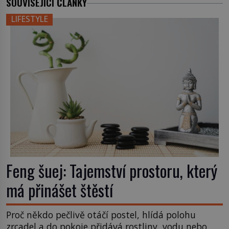
SOUVISEJÍCÍ ČLÁNKY
LIFESTYLE
Feng šuej: Tajemství prostoru, který
má přinášet štěstí
Proč někdo pečlivě otáčí postel, hlídá polohu
zrcadel a do pokoje přidává rostliny, vodu nebo