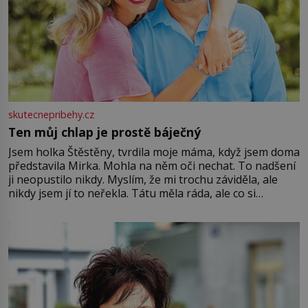
skutecnepribehy.cz
Ten můj chlap je prostě báječný
Jsem holka Štěstěny, tvrdila moje máma, když jsem doma
představila Mirka. Mohla na něm oči nechat. To nadšení
ji neopustilo nikdy. Myslím, že mi trochu záviděla, ale
nikdy jsem jí to neřekla. Tátu měla ráda, ale co si
pamatuji, tak jsme s Mirkem byli zamilovaní mnohem víc.
Jsme spolu moc rádi Tehdy byla jiná doba, když