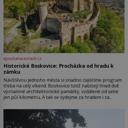
epochanacestach.cz
Historické Boskovice: Procházka od hradu k
zámku
Návštěvou jednoho města si snadno zajistíme program
třeba na celý víkend. Boskovice totiž nabízejí hned dvě
významné architektonické památky, vzdálené od sebe
jen půl kilometru. A tak se vydejme za hradem i za
zámkem do krásné jihomoravské krajiny. Trhová osada
Boskovice na okraji Drahanské vrchoviny vznikla někdy
ve13. století, a už v roce 1313 kronikáři zaznamenali