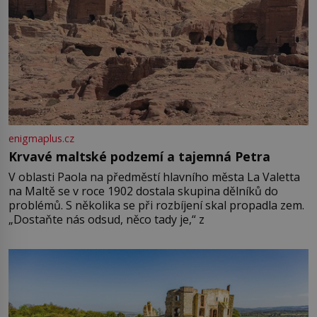
enigmaplus.cz
Krvavé maltské podzemí a tajemná Petra
V oblasti Paola na předměstí hlavního města La Valetta
na Maltě se v roce 1902 dostala skupina dělníků do
problémů. S několika se při rozbíjení skal propadla zem.
„Dostaňte nás odsud, něco tady je,“ z