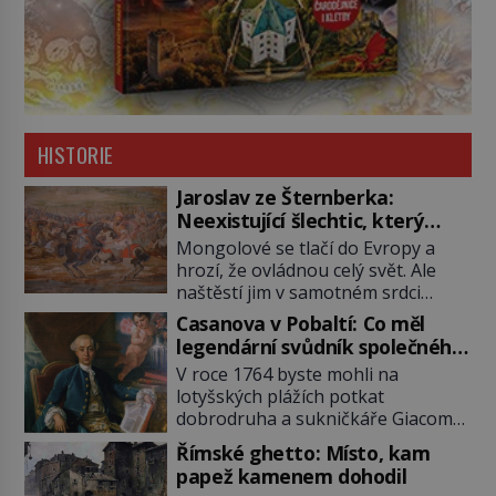
HISTORIE
Jaroslav ze Šternberka:
Neexistující šlechtic, který
z Moravy vyžene Mongoly
Mongolové se tlačí do Evropy a
hrozí, že ovládnou celý svět. Ale
naštěstí jim v samotném srdci
Evropy stojí v cestě malé, ale silné
Casanova v Pobaltí: Co měl
království, které dokáže
legendární svůdník společného
dobyvatelské hordy zastavit. Co
se svobodnými zednáři?
V roce 1764 byste mohli na
nedokáže žádná z asijských říší, co
lotyšských plážích potkat
nedokážou Němci – to dokáže
dobrodruha a sukničkáře Giacoma
český král. Nebo že by ne?
Casanovu. Jeho cesta k Baltskému
Mongolové od roku 1223 postupují
Římské ghetto: Místo, kam
moři však nebyla turistickým
podél Kaspického a Azovského
papež kamenem dohodil
výletem, ale ryze pracovní cestou
moře, […]