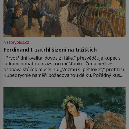
historyplus.cz
Ferdinand I. zatrhl šizení na tržištích
„Prvotřídní kvalita, dovoz z Itálie,“ přesvědčuje kupec s
látkami bohatou pražskou měšťanku. Žena pečlivě
osahává štůček mušelínu. „Vezmu si pět loket,“ prohlásí.
Kupec rychle naměří požadovanou délku. Pořádný kus
mu přitom zůstane za prsty… „Na šaty ho bude málo,
milostpaní. Stačí jenom na sukni,“ zhodnotí švadlena
množství růžového mušelínu. „Ošidili vás, podívejte.“
Vezme do ruky dřevěnou