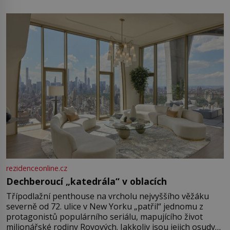
rezidenceonline.cz
Dechberoucí „katedrála“ v oblacích
Třípodlažní penthouse na vrcholu nejvyššího věžáku
severně od 72. ulice v New Yorku „patřil“ jednomu z
protagonistů populárního seriálu, mapujícího život
milionářské rodiny Royových. Jakkoliv jsou jejich osudy