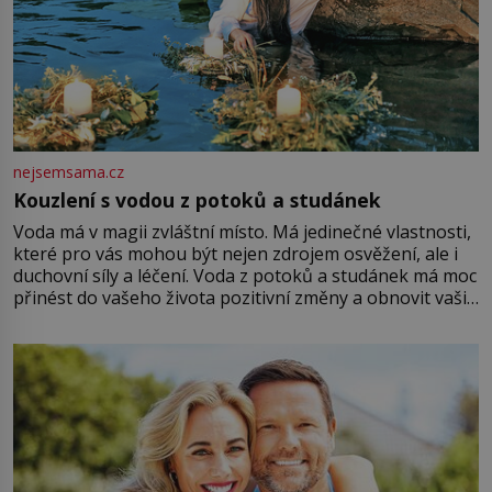
nejsemsama.cz
Kouzlení s vodou z potoků a studánek
Voda má v magii zvláštní místo. Má jedinečné vlastnosti,
které pro vás mohou být nejen zdrojem osvěžení, ale i
duchovní síly a léčení. Voda z potoků a studánek má moc
přinést do vašeho života pozitivní změny a obnovit vaši
energii. Využitím těchto přírodních zdrojů v magii
můžete obohatit své rituály a přinést do svého života
větší harmonii a klid. Je důležité