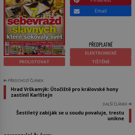
Pinterest
Email
PŘEDPLATNÉ
ELEKTRONICKÉ
PROLISTOVAT
TIŠTĚNÉ
PŘEDCHOZÍ ČLÁNEK
Hrad Vrškamýk: Útočiště pro královské hony
zastínil Karlštejn
DALŠÍ ČLÁNEK
Šestiletý zabiják se u soudu povaluje, trestu
unikne