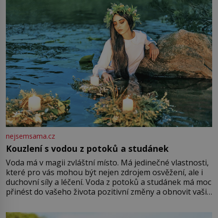
Vezme do ruky dřevěnou
nejsemsama.cz
Kouzlení s vodou z potoků a studánek
Voda má v magii zvláštní místo. Má jedinečné vlastnosti,
které pro vás mohou být nejen zdrojem osvěžení, ale i
duchovní síly a léčení. Voda z potoků a studánek má moc
přinést do vašeho života pozitivní změny a obnovit vaši
energii. Využitím těchto přírodních zdrojů v magii
můžete obohatit své rituály a přinést do svého života