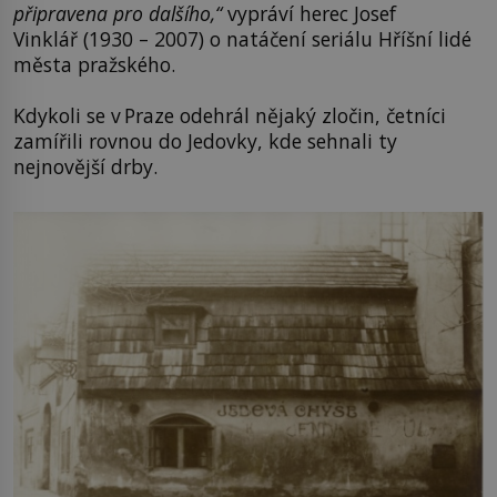
připravena pro dalšího,“
vypráví herec Josef
Vinklář (1930 – 2007) o natáčení seriálu Hříšní lidé
města pražského.
Kdykoli se v Praze odehrál nějaký zločin, četníci
zamířili rovnou do Jedovky, kde sehnali ty
nejnovější drby.