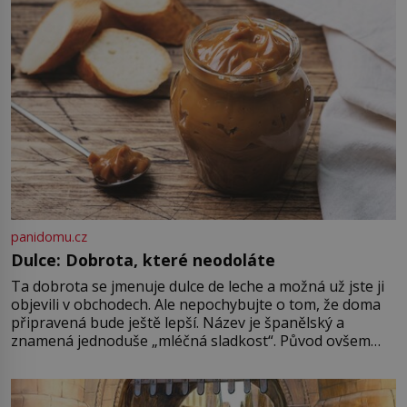
metody jsou překvapivě
promyšlené a některé principy
používají chirurgové dodnes. Úplně
první […]
panidomu.cz
Dulce: Dobrota, které neodoláte
Ta dobrota se jmenuje dulce de leche a možná už jste ji
objevili v obchodech. Ale nepochybujte o tom, že doma
připravená bude ještě lepší. Název je španělský a
znamená jednoduše „mléčná sladkost“. Původ ovšem
není úplně jednoznačný, o autorství této receptury se
pře hned několik latinskoamerických zemí a k tomu
Francie, kde se traduje,