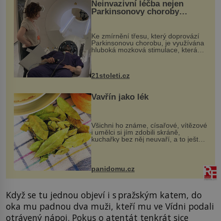
Neinvazivní léčba nejen
Parkinsonovy choroby
pomocí ultrazvukové
„helmy“
Ke zmírnění třesu, který doprovází
Parkinsonovu chorobu, je využívána
hluboká mozková stimulace, která
však vyžaduje vysoce invazivní
zákrok. Ultrazvuk zase není vhodný
k dostatečně přesnému zacílení ...
21stoleti.cz
Vavřín jako lék
Všichni ho známe, císařové, vítězové
i umělci si jím zdobili skráně,
kuchařky bez něj neuvaří, a to ještě
nevíte, že bobkový list může výrazně
zmírnit některé naše neduhy.
Obsahuje v malém množství ně...
panidomu.cz
Když se tu jednou objeví i s pražským katem, do
oka mu padnou dva muži, kteří mu ve Vídni podali
otrávený nápoj. Pokus o atentát tenkrát sice