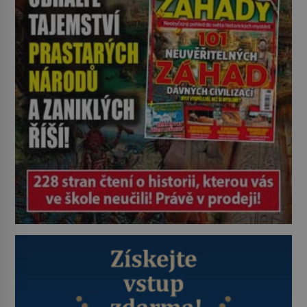
hladinu a zjistit, kdo si onu
konkrétní vodní lokalitu oblíbil už
dávno před vámi. Říká se jim
bioindikátory […]