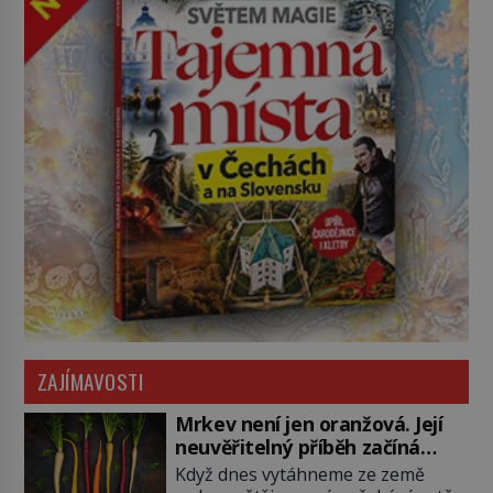
ZAJÍMAVOSTI
Mrkev není jen oranžová. Její
neuvěřitelný příběh začíná
fialovou barvou
Když dnes vytáhneme ze země