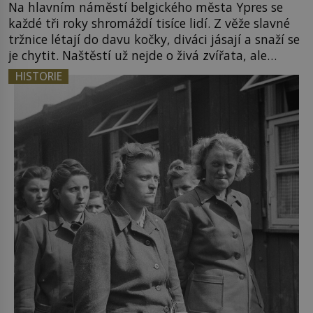
Na hlavním náměstí belgického města Ypres se
každé tři roky shromáždí tisíce lidí. Z věže slavné
tržnice létají do davu kočky, diváci jásají a snaží se
je chytit. Naštěstí už nejde o živá zvířata, ale
jenom o plyšové suvenýry. Kdysi to ale bylo jinak.
HISTORIE
Tato veselá podívaná připomíná jeden z
nejpodivnějších a zároveň nejkrutějších zvyků […]