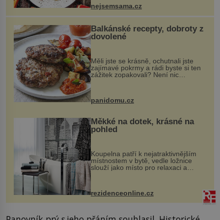
nejsemsama.cz
Balkánské recepty, dobroty z
dovolené
Měli jste se krásně, ochutnali jste
zajímavé pokrmy a rádi byste si ten
zážitek zopakovali? Není nic
snazšího. Pljeskavica (10 porcí)
Možná jste ji ochutnali na dovolené v
bývalé Jugoslávii, lze ji vi...
panidomu.cz
Měkké na dotek, krásné na
pohled
Koupelna patří k nejatraktivnějším
místnostem v bytě, vedle ložnice
slouží jako místo pro relaxaci a
odpočinek. Koupelnový textil –
ručníky, osušky a koberečky –
mohou jako mávnutím kouzelného
rezidenceonline.cz
proutku...
Panovník prý s jeho přáním souhlasil. Historické