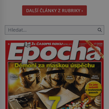
objeví, jiné zůstanou nezodpovězené. Kam si ji
pověsil Napoleon? Samotný císař Napoleon
DALŠÍ ČLÁNKY Z RUBRIKY ›
Bonaparte (1769–1821) má pro malbu slabost, a
tak si ji ještě jako první konzul přemístí do své
ložnice v Tuilerisjkém […]