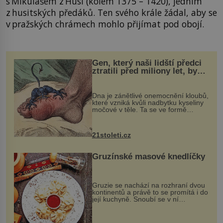
s Mikulášem z Husi (kolem 1375 – 1420), jedním
z husitských předáků. Ten svého krále žádal, aby se
v pražských chrámech mohlo přijímat pod obojí.
Gen, který naši lidští předci
ztratili před miliony let, by
mohl pomoci s léčbou
„nemoci králů“
Dna je zánětlivé onemocnění kloubů,
které vzniká kvůli nadbytku kyseliny
močové v těle. Ta se ve formě
krystalků ukládá v blízkosti kloubů,
nejčastěji přitom postihuje palce na
nohou, a způsobuje bole...
21stoleti.cz
Gruzínské masové knedlíčky
Gruzie se nachází na rozhraní dvou
kontinentů a právě to se promítá i do
její kuchyně. Snoubí se v ní
evropské a asijské chutě a díky tomu
vznikají rozmanité a chuťově bohaté
pokrmy, které rozhodně st...