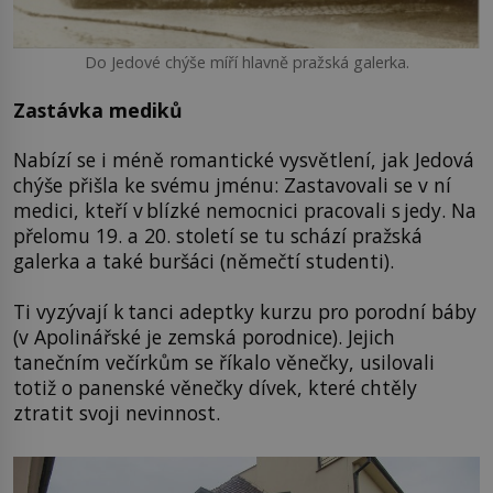
Do Jedové chýše míří hlavně pražská galerka.
Zastávka mediků
Nabízí se i méně romantické vysvětlení, jak Jedová
chýše přišla ke svému jménu: Zastavovali se v ní
medici, kteří v blízké nemocnici pracovali s jedy. Na
přelomu 19. a 20. století se tu schází pražská
galerka a také buršáci (němečtí studenti).
Ti vyzývají k tanci adeptky kurzu pro porodní báby
(v Apolinářské je zemská porodnice). Jejich
tanečním večírkům se říkalo věnečky, usilovali
totiž o panenské věnečky dívek, které chtěly
ztratit svoji nevinnost.