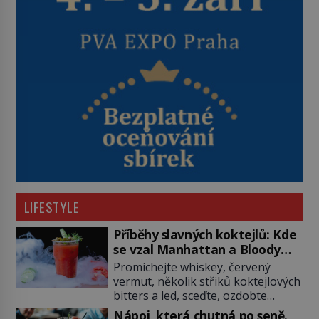
LIFESTYLE
Příběhy slavných koktejlů: Kde
se vzal Manhattan a Bloody
Mary?
Promíchejte whiskey, červený
vermut, několik střiků koktejlových
bitters a led, sceďte, ozdobte
koktejlovou třešinkou a tadá…
Nápoj, která chutná po seně.