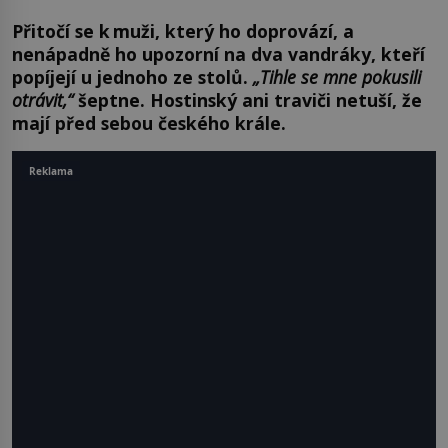
Přitočí se k muži, který ho doprovází, a
nenápadně ho upozorní na dva vandráky, kteří
popíjejí u jednoho ze stolů.
„Tihle se mne pokusili
otrávit,“
šeptne. Hostinský ani traviči netuší, že
mají před sebou českého krále.
Reklama