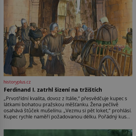
historyplus.cz
Ferdinand I. zatrhl šizení na tržištích
„Prvotřídní kvalita, dovoz z Itálie,“ přesvědčuje kupec s
látkami bohatou pražskou měšťanku. Žena pečlivě
osahává štůček mušelínu. „Vezmu si pět loket,“ prohlásí.
Kupec rychle naměří požadovanou délku. Pořádný kus
mu přitom zůstane za prsty… „Na šaty ho bude málo,
milostpaní. Stačí jenom na sukni,“ zhodnotí švadlena
množství růžového mušelínu. „Ošidili vás, podívejte.“