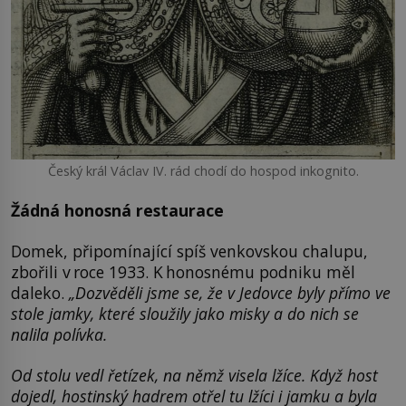
Český král Václav IV. rád chodí do hospod inkognito.
Žádná honosná restaurace
Domek, připomínající spíš venkovskou chalupu,
zbořili v roce 1933. K honosnému podniku měl
daleko.
„Dozvěděli jsme se, že v Jedovce byly přímo ve
stole jamky, které sloužily jako misky a do nich se
nalila polívka.
Od stolu vedl řetízek, na němž visela lžíce. Když host
dojedl, hostinský hadrem otřel tu lžíci i jamku a byla