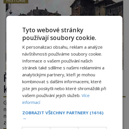
HISTORIE
Tyto webové stránky
používají soubory cookie.
K personalizaci obsahu, reklam a analýze
návštěvnosti používáme soubory cookie.
Informace o vašem používání našich
stránek také sdílíme s našimi reklamními a
Římské ghetto: Místo, kam papež
analytickými partnery, kteří je mohou
kombinovat s dalšími informacemi, které
kamenem dohodil
jste jim poskytli nebo které shromáždili při
vašem používání jejich služeb.
Více
Ghetto je část města, kde musí žít, většinou
informací
nedobrovolně, náboženská, rasová nebo
ZOBRAZIT VŠECHNY PARTNERY
(1616)
národnostní menšina obyvatel. Bohaté historické
→
zkušenosti mají s takovým životem Židé. Už od
středověku jsou totiž v každou chvíli nuceni v