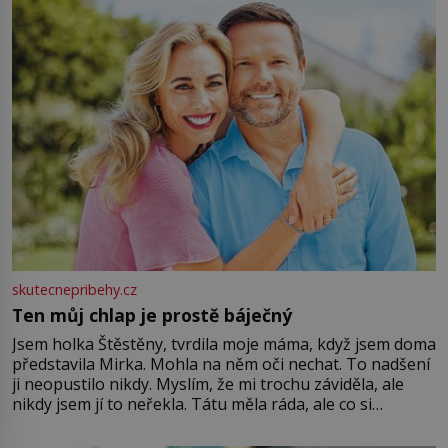
větší harmonii a klid. Je důležité
skutecnepribehy.cz
Ten můj chlap je prostě báječný
Jsem holka Štěstěny, tvrdila moje máma, když jsem doma
představila Mirka. Mohla na něm oči nechat. To nadšení
ji neopustilo nikdy. Myslím, že mi trochu záviděla, ale
nikdy jsem jí to neřekla. Tátu měla ráda, ale co si
pamatuji, tak jsme s Mirkem byli zamilovaní mnohem víc.
Jsme spolu moc rádi Tehdy byla jiná doba, když