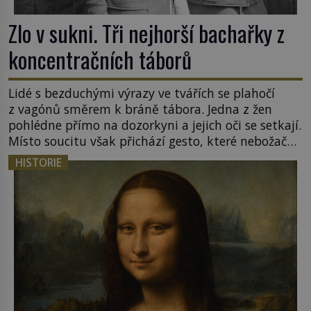
Zlo v sukni. Tři nejhorší bachařky z
koncentračních táborů
Lidé s bezduchými výrazy ve tvářích se plahočí
z vagónů směrem k bráně tábora. Jedna z žen
pohlédne přímo na dozorkyni a jejich oči se setkají.
Místo soucitu však přichází gesto, které nebožačku
posílá rovnou do plynové komory. Jména jako
HISTORIE
Rudolf Höss (1901–1947), Josef Mengele (1911–
1979) či Heinrich Himmler (1900–1945) zná každý,
o koho se historie jen otřela. Jenže […]