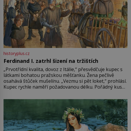
historyplus.cz
Ferdinand I. zatrhl šizení na tržištích
„Prvotřídní kvalita, dovoz z Itálie,“ přesvědčuje kupec s
látkami bohatou pražskou měšťanku. Žena pečlivě
osahává štůček mušelínu. „Vezmu si pět loket,“ prohlásí.
Kupec rychle naměří požadovanou délku. Pořádný kus
mu přitom zůstane za prsty… „Na šaty ho bude málo,
milostpaní. Stačí jenom na sukni,“ zhodnotí švadlena
množství růžového mušelínu. „Ošidili vás, podívejte.“
Vezme do ruky dřevěnou