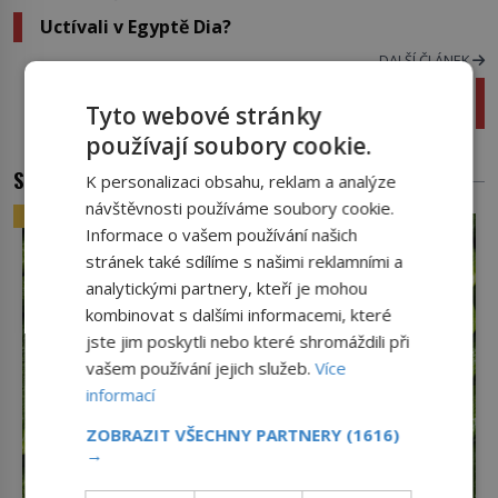
Uctívali v Egyptě Dia?
DALŠÍ ČLÁNEK
Letos se v Česku vylíhla nejranější mláďata
Tyto webové stránky
jeřába popelavého za poslední desítky let
používají soubory cookie.
SOUVISEJÍCÍ ČLÁNKY
K personalizaci obsahu, reklam a analýze
návštěvnosti používáme soubory cookie.
ZAJÍMAVOSTI
Informace o vašem používání našich
stránek také sdílíme s našimi reklamními a
analytickými partnery, kteří je mohou
kombinovat s dalšími informacemi, které
jste jim poskytli nebo které shromáždili při
vašem používání jejich služeb.
Více
informací
ZOBRAZIT VŠECHNY PARTNERY
(1616)
→