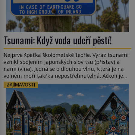
Tsunami: Když voda udeří pěstí!
Nejprve špetka školometské teorie. Výraz tsunami
vznikl spojením japonských slov tsu (přístav) a
nami (vlna). Jedná se o dlouhou vlnu, která je na
volném moři takřka nepostřehnutelná. Ačkoli je
vlnová délka tsunami i 300 kilometrů, výška vlny
ZAJÍMAVOSTI
na volném moři je maximálně 1,5 metru. Máme se
podobné obří vlny obávat i v Evropě? Vznik
tsunami si […]