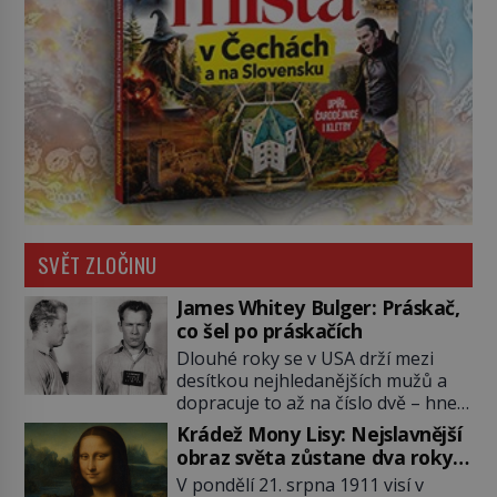
SVĚT ZLOČINU
James Whitey Bulger: Práskač,
co šel po práskačích
Dlouhé roky se v USA drží mezi
desítkou nejhledanějších mužů a
dopracuje to až na číslo dvě – hned
po Usámovi bin Ládinovi (1957–
Krádež Mony Lisy: Nejslavnější
2011). To je James „Whitey“ Bulger
obraz světa zůstane dva roky
(1929–2018) viněný ze spoluúčasti
nezvěstný
V pondělí 21. srpna 1911 visí v
na 19 vraždách, vydírání a lichvy. A