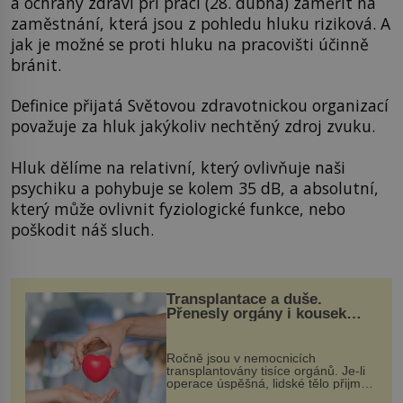
a ochrany zdraví při práci (28. dubna) zaměřit na
zaměstnání, která jsou z pohledu hluku riziková. A
jak je možné se proti hluku na pracovišti účinně
bránit.
Definice přijatá Světovou zdravotnickou organizací
považuje za hluk jakýkoliv nechtěný zdroj zvuku.
Hluk dělíme na relativní, který ovlivňuje naši
psychiku a pohybuje se kolem 35 dB, a absolutní,
který může ovlivnit fyziologické funkce, nebo
poškodit náš sluch.
Transplantace a duše.
Přenesly orgány i kousek
osobnosti dárce?
Ročně jsou v nemocnicích
transplantovány tisíce orgánů. Je-li
operace úspěšná, lidské tělo přijme
darovaný orgán za své a pacient