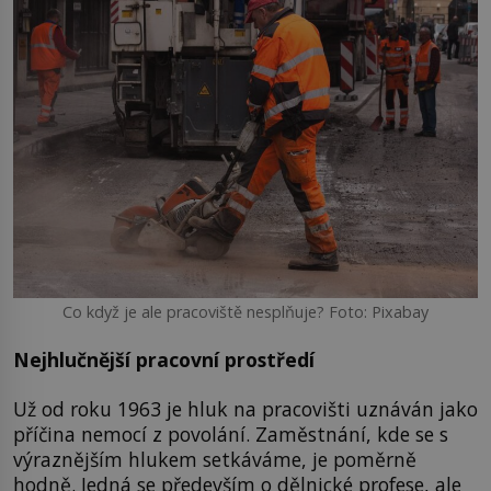
Co když je ale pracoviště nesplňuje? Foto: Pixabay
Nejhlučnější pracovní prostředí
Už od roku 1963 je hluk na pracovišti uznáván jako
příčina nemocí z povolání. Zaměstnání, kde se s
výraznějším hlukem setkáváme, je poměrně
hodně. Jedná se především o dělnické profese, ale