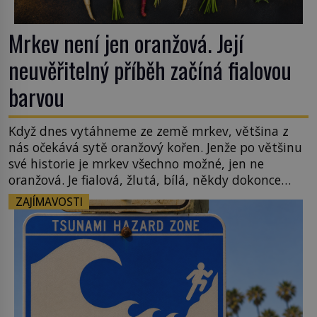
Mrkev není jen oranžová. Její
neuvěřitelný příběh začíná fialovou
barvou
Když dnes vytáhneme ze země mrkev, většina z
nás očekává sytě oranžový kořen. Jenže po většinu
své historie je mrkev všechno možné, jen ne
oranžová. Je fialová, žlutá, bílá, někdy dokonce
téměř černá. Až díky stovkám let pečlivého
ZAJÍMAVOSTI
šlechtění se z ní stává zelenina, bez které si českou
zahradu ani nedokážeme představit. Její příběh je
[…]