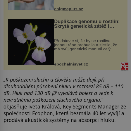
může vést plnohodnotný život. Ale co
když při transplantaci nepřijímám...
enigmaplus.cz
Duplikace genomu u rostlin:
Skrytá genetická zátěž i
evoluční výhoda
Představte si, že by se rostlina
jednou ráno probudila a zjistila, že
má svůj genetický manuál celý
dvakrát. Přesně to se občas v
přírodě stane – a podle nového
výzkumu to může být pro druhy
epochalnisvet.cz
vstupenka...
„
K poškození sluchu u člověka může dojít při
dlouhodobém působení hluku v rozmezí 85 dB – 110
dB.
Hluk nad 130 dB již vyvolává bolest a vede k
nevratnému poškození sluchového orgánu,
“
objasňuje Iveta Králová, Key Segments Manager ze
společnosti Ecophon, která bezmála 40 let vyvíjí a
prodává akustické systémy na absorpci hluku.