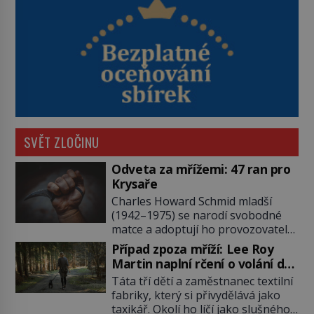
SVĚT ZLOČINU
Odveta za mřížemi: 47 ran pro
Krysaře
Charles Howard Schmid mladší
(1942–1975) se narodí svobodné
matce a adoptují ho provozovatelé
pečovatelského domu Charles a
Případ zpoza mříží: Lee Roy
Katharine Schmidovi. Synek jim
Martin naplní rčení o volání do
mnoho radosti nepřinese. Mezi
lesa
Táta tří dětí a zaměstnanec textilní
přáteli v arizonském Tusconu se
fabriky, který si přivydělává jako
mu přezdívá Krysař. Je to pohledný
taxikář. Okolí ho líčí jako slušného
a charismatický mladík, kterému to