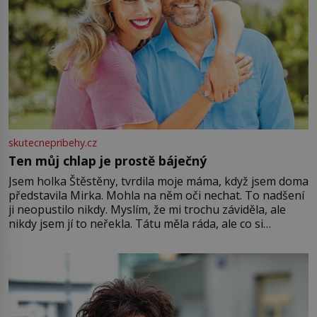
skutecnepribehy.cz
Ten můj chlap je prostě báječný
Jsem holka Štěstěny, tvrdila moje máma, když jsem doma
představila Mirka. Mohla na něm oči nechat. To nadšení
ji neopustilo nikdy. Myslím, že mi trochu záviděla, ale
nikdy jsem jí to neřekla. Tátu měla ráda, ale co si
pamatuji, tak jsme s Mirkem byli zamilovaní mnohem víc.
Jsme spolu moc rádi Tehdy byla jiná doba, když