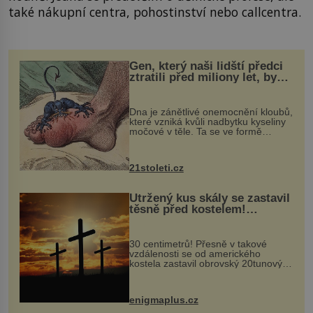
také nákupní centra, pohostinství nebo callcentra.
Gen, který naši lidští předci
ztratili před miliony let, by
mohl pomoci s léčbou
„nemoci králů“
Dna je zánětlivé onemocnění kloubů,
které vzniká kvůli nadbytku kyseliny
močové v těle. Ta se ve formě
krystalků ukládá v blízkosti kloubů,
nejčastěji přitom postihuje palce na
nohou, a způsobuje bole...
21stoleti.cz
Utržený kus skály se zastavil
těsně před kostelem!
Ochránila ho boží síla?
30 centimetrů! Přesně v takové
vzdálenosti se od amerického
kostela zastavil obrovský 20tunový
balvan, který se v květnu 2014
nečekaně odtrhl od nedaleké skály
při její demolici. Podle místních stojí
enigmaplus.cz
...