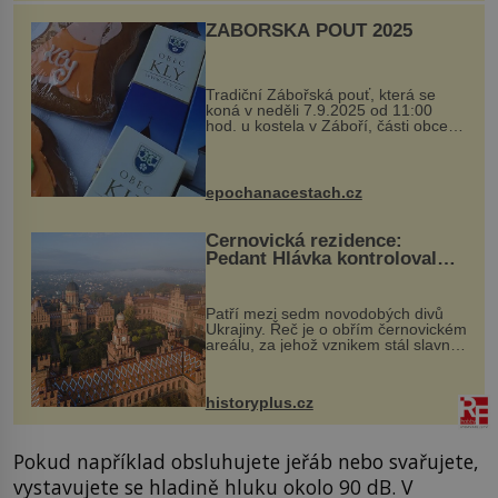
ZÁBOŘSKÁ POUŤ 2025
Tradiční Zábořská pouť, která se
koná v neděli 7.9.2025 od 11:00
hod. u kostela v Záboří, části obce
Kly u Mělníka. V programu naleznete
komentovanou prohlídku kostela,
dobovou hudbu, řemesla, atrakce...
epochanacestach.cz
Černovická rezidence:
Pedant Hlávka kontroloval
každou cihlu
Patří mezi sedm novodobých divů
Ukrajiny. Řeč je o obřím černovickém
areálu, za jehož vznikem stál slavný
český architekt Josef Hlávka. Ten si
na něm dal mimořádně záležet. Jeho
stavební plány by při ...
historyplus.cz
Pokud například obsluhujete jeřáb nebo svařujete,
vystavujete se hladině hluku okolo 90 dB. V