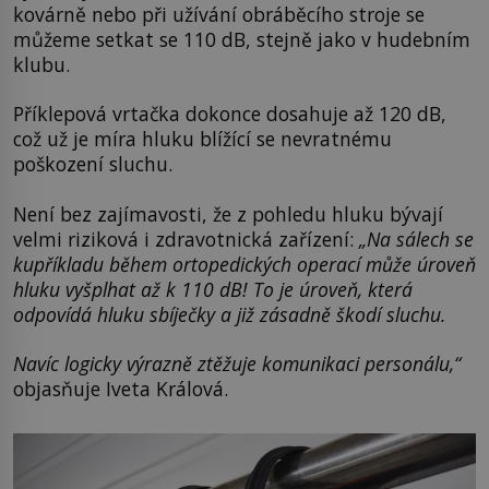
kovárně nebo při užívání obráběcího stroje se
můžeme setkat se 110 dB, stejně jako v hudebním
klubu.
Příklepová vrtačka dokonce dosahuje až 120 dB,
což už je míra hluku blížící se nevratnému
poškození sluchu.
Není bez zajímavosti, že z pohledu hluku bývají
velmi riziková i zdravotnická zařízení:
„Na sálech se
kupříkladu během ortopedických operací může úroveň
hluku vyšplhat až k 110 dB! To je úroveň, která
odpovídá hluku sbíječky a již zásadně škodí sluchu.
Navíc logicky výrazně ztěžuje komunikaci personálu,“
objasňuje Iveta Králová.