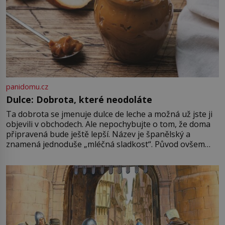
panidomu.cz
Dulce: Dobrota, které neodoláte
Ta dobrota se jmenuje dulce de leche a možná už jste ji
objevili v obchodech. Ale nepochybujte o tom, že doma
připravená bude ještě lepší. Název je španělský a
znamená jednoduše „mléčná sladkost“. Původ ovšem
není úplně jednoznačný, o autorství této receptury se
pře hned několik latinskoamerických zemí a k tomu
Francie, kde se traduje,