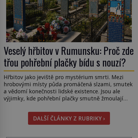
Veselý hřbitov v Rumunsku: Proč zde
třou pohřební plačky bídu s nouzí?
Hřbitov jako jeviště pro mystérium smrti. Mezi
hrobovými místy půda promáčená slzami, smutek
a vědomí konečnosti lidské existence. Jsou ale
výjimky, kde pohřební plačky smutně žmoulají
kapesníky nikoli při smutečním obřadu, ale při
pohledu na výši vyměřené podpory
DALŠÍ ČLÁNKY Z RUBRIKY ›
v nezaměstnanosti. Kam vás pozveme? Unikátní
hřbitov, který si vysloužil název „Veselý“, najdeme
v rumunské vesnici Sapanta, nedaleko hranic […]