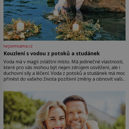
nejsemsama.cz
Kouzlení s vodou z potoků a studánek
Voda má v magii zvláštní místo. Má jedinečné vlastnosti,
které pro vás mohou být nejen zdrojem osvěžení, ale i
duchovní síly a léčení. Voda z potoků a studánek má moc
přinést do vašeho života pozitivní změny a obnovit vaši
energii. Využitím těchto přírodních zdrojů v magii
můžete obohatit své rituály a přinést do svého života
větší harmonii a klid. Je důležité