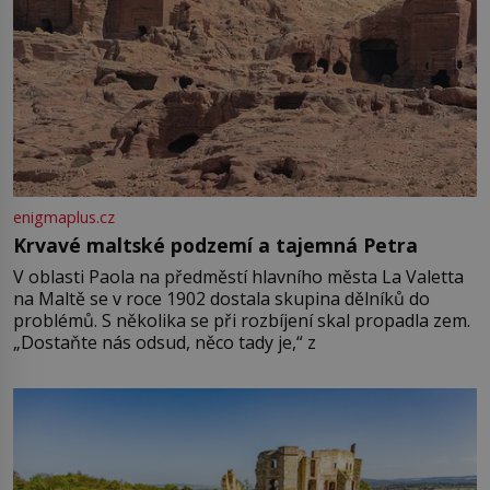
enigmaplus.cz
Krvavé maltské podzemí a tajemná Petra
V oblasti Paola na předměstí hlavního města La Valetta
na Maltě se v roce 1902 dostala skupina dělníků do
problémů. S několika se při rozbíjení skal propadla zem.
„Dostaňte nás odsud, něco tady je,“ z