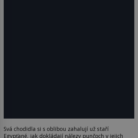
Svá chodidla si s oblibou zahalují už staří
Egypťané, jak dokládají nálezy punčoch v jejich