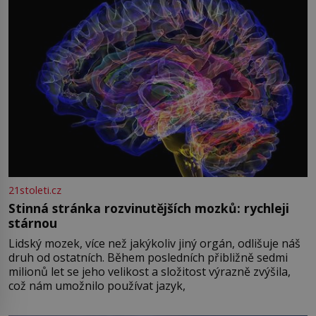
21stoleti.cz
Stinná stránka rozvinutějších mozků: rychleji
stárnou
Lidský mozek, více než jakýkoliv jiný orgán, odlišuje náš
druh od ostatních. Během posledních přibližně sedmi
milionů let se jeho velikost a složitost výrazně zvýšila,
což nám umožnilo používat jazyk,