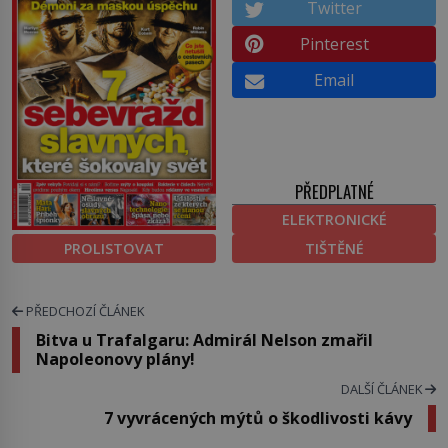
Twitter
Pinterest
Email
PŘEDPLATNÉ
ELEKTRONICKÉ
PROLISTOVAT
TIŠTĚNÉ
PŘEDCHOZÍ ČLÁNEK
Bitva u Trafalgaru: Admirál Nelson zmařil
Napoleonovy plány!
DALŠÍ ČLÁNEK
7 vyvrácených mýtů o škodlivosti kávy