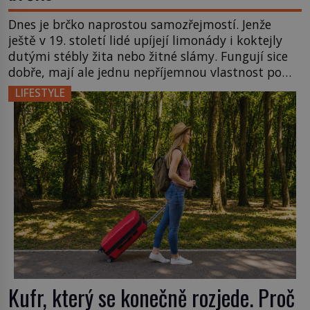
Dnes je brčko naprostou samozřejmostí. Jenže
ještě v 19. století lidé upíjejí limonády i koktejly
dutými stébly žita nebo žitné slámy. Fungují sice
dobře, mají ale jednu nepříjemnou vlastnost po
chvíli se rozmáčejí a nápoji dodávají travnatou
LIFESTYLE
příchuť. Právě tahle drobná nepříjemnost přivede
amerického výrobce cigaretových náustků k
nápadu, který změní způsob pití po celém […]
Kufr, který se konečně rozjede. Proč