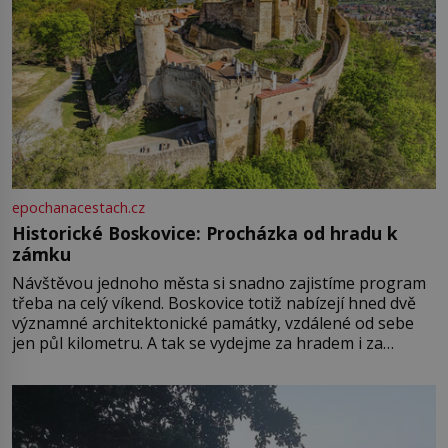
epochanacestach.cz
Historické Boskovice: Procházka od hradu k
zámku
Návštěvou jednoho města si snadno zajistíme program
třeba na celý víkend. Boskovice totiž nabízejí hned dvě
významné architektonické památky, vzdálené od sebe
jen půl kilometru. A tak se vydejme za hradem i za
zámkem do krásné jihomoravské krajiny. Trhová osada
Boskovice na okraji Drahanské vrchoviny vznikla někdy
ve13. století, a už v roce 1313 kronikáři zaznamenali