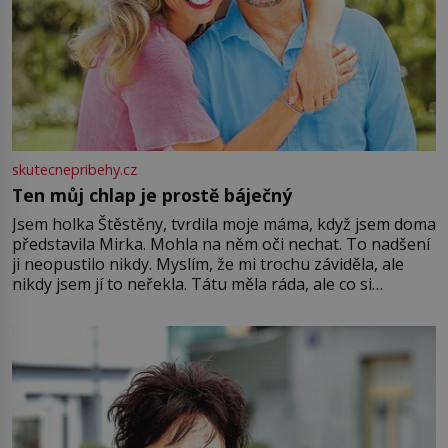
skutecnepribehy.cz
Ten můj chlap je prostě báječný
Jsem holka Štěstěny, tvrdila moje máma, když jsem doma
představila Mirka. Mohla na něm oči nechat. To nadšení
ji neopustilo nikdy. Myslím, že mi trochu záviděla, ale
nikdy jsem jí to neřekla. Tátu měla ráda, ale co si
pamatuji, tak jsme s Mirkem byli zamilovaní mnohem víc.
Jsme spolu moc rádi Tehdy byla jiná doba, když