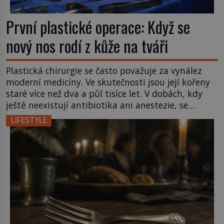
První plastické operace: Když se
nový nos rodí z kůže na tváři
Plastická chirurgie se často považuje za vynález
moderní medicíny. Ve skutečnosti jsou její kořeny
staré více než dva a půl tisíce let. V dobách, kdy
ještě neexistují antibiotika ani anestezie, se
odvážní lékaři pokoušejí vracet lidem tváře
LIFESTYLE
znetvořené válkou, tresty nebo nehodami. Jejich
metody jsou překvapivě promyšlené a některé
principy používají chirurgové dodnes. Úplně první
[…]