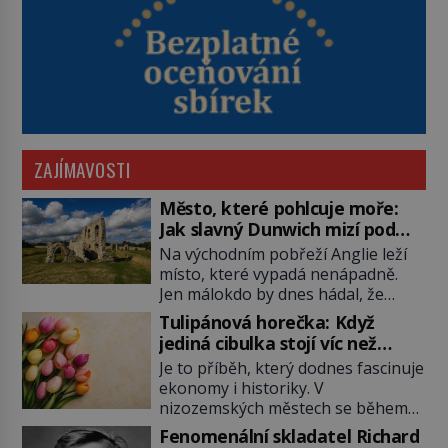
ZAJÍMAVOSTI
Město, které pohlcuje moře:
Jak slavný Dunwich mizí pod
hladinou
Na východním pobřeží Anglie leží
místo, které vypadá nenápadně.
Jen málokdo by dnes hádal, že
právě zde kdysi stojí jeden z
Tulipánová horečka: Když
nejvýznamnějších anglických
jediná cibulka stojí víc než
přístavů. Středověký Dunwich
honosný dům
Je to příběh, který dodnes fascinuje
soupeří svým významem s
ekonomy i historiky. V
Londýnem, pyšní se kostely,
nizozemských městech se během
kláštery i rušnými tržišti. Pak se ale
několika měsíců obyčejná cibulka
příroda obrátí proti němu. Bouře,
Fenomenální skladatel Richard
tulipánu mění v jednu z nejdražších