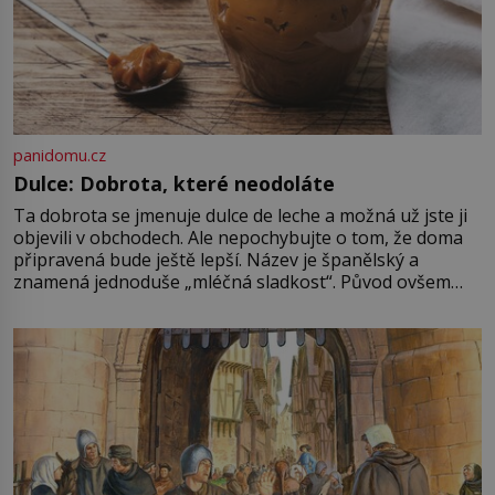
panidomu.cz
Dulce: Dobrota, které neodoláte
Ta dobrota se jmenuje dulce de leche a možná už jste ji
objevili v obchodech. Ale nepochybujte o tom, že doma
připravená bude ještě lepší. Název je španělský a
znamená jednoduše „mléčná sladkost“. Původ ovšem
není úplně jednoznačný, o autorství této receptury se
pře hned několik latinskoamerických zemí a k tomu
Francie, kde se traduje,