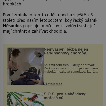
hrobkách.
První zmínka o tomto oděvu pochází ještě z 8.
století před naším letopočtem, kdy řecký básník
Hésiodos
popisuje punčochy ze zvířecí srsti, jež
mají chránit a zahřívat chodidla.
Neinvazivní léčba nejen
Parkinsonovy choroby
pomocí ultrazvukové
„helmy“
Ke zmírnění třesu, který doprovází
Parkinsonovu chorobu, je využívána
hluboká mozková stimulace, která
však vyžaduje vysoce invazivní
zákrok. Ultrazvuk zase není vhodný
k dostatečně přesnému zacílení ...
21stoleti.cz
S.O.S. pro slabé vlasy:
mořská sůl