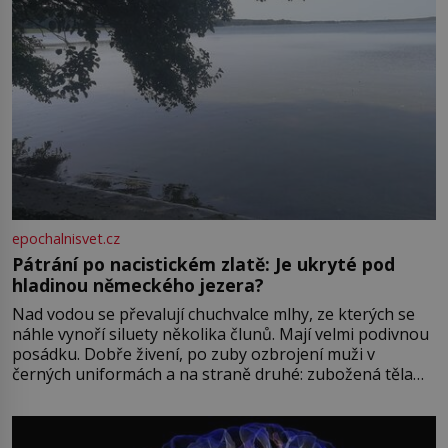
epochalnisvet.cz
Pátrání po nacistickém zlatě: Je ukryté pod
hladinou německého jezera?
Nad vodou se převalují chuchvalce mlhy, ze kterých se
náhle vynoří siluety několika člunů. Mají velmi podivnou
posádku. Dobře živení, po zuby ozbrojení muži v
černých uniformách a na straně druhé: zubožená těla
oblečená v chatrných vězeňských hadrech. Co tato
přízračná scéna znamená? Je jaro roku 1945, druhá
světová válka se chýlí ke konci. Jezero Stolpsee