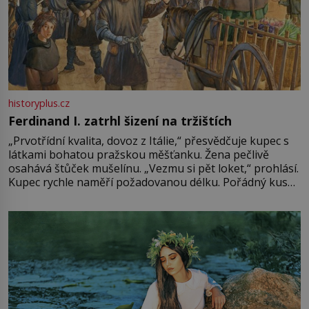
historyplus.cz
Ferdinand I. zatrhl šizení na tržištích
„Prvotřídní kvalita, dovoz z Itálie,“ přesvědčuje kupec s
látkami bohatou pražskou měšťanku. Žena pečlivě
osahává štůček mušelínu. „Vezmu si pět loket,“ prohlásí.
Kupec rychle naměří požadovanou délku. Pořádný kus
mu přitom zůstane za prsty… „Na šaty ho bude málo,
milostpaní. Stačí jenom na sukni,“ zhodnotí švadlena
množství růžového mušelínu. „Ošidili vás, podívejte.“
Vezme do ruky dřevěnou