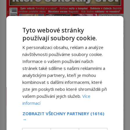
Tyto webové stránky
používají soubory cookie.
PROLISTOVAT ČASOPIS
K personalizaci obsahu, reklam a analýze
návštěvnosti používáme soubory cookie.
reklama
Informace o vašem používání našich
stránek také sdílíme s našimi reklamními a
analytickými partnery, kteří je mohou
kombinovat s dalšími informacemi, které
jste jim poskytli nebo které shromáždili při
vašem používání jejich služeb.
Více
informací
ZOBRAZIT VŠECHNY PARTNERY
(1616)
→