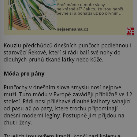
Proč máme u moře vlasy
nejkrásnější? Jak to, že jsou hebčí,
pevnější a bohatší už po prvním
vykoupání? Protože sůl obsažená v
mořské vodě má blahodárný vliv.
Nejen na tělo a pokožku, ale i na
nejsemsama.cz
vlasy. ...
Kouzlu předchůdců dnešních punčoch podlehnou i
starověcí Řekové, kteří si rádi balí své nohy do
dlouhých pruhů tkané látky nebo kůže.
Móda pro pány
Punčochy v dnešním slova smyslu nosí nejprve
muži. Tuto módu v Evropě zavádějí přibližně ve 12.
století. Rádi nosí přiléhavé dlouhé kalhoty sahající
od pasu až po paty, které trochu připomínají
dnešní moderní legíny. Postupně jim přijdou na
chuť i ženy.
Ty jejich jsou ovšem kratší, končí nad koleny a