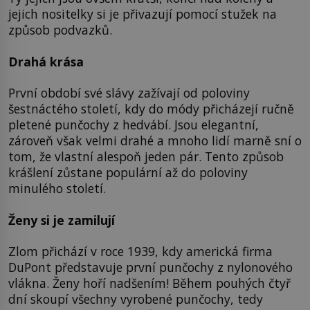
jejich nositelky si je přivazují pomocí stužek na
způsob podvazků.
Drahá krása
První období své slávy zažívají od poloviny
šestnáctého století, kdy do módy přicházejí ručně
pletené punčochy z hedvábí. Jsou elegantní,
zároveň však velmi drahé a mnoho lidí marně sní o
tom, že vlastní alespoň jeden pár. Tento způsob
krášlení zůstane populární až do poloviny
minulého století.
Ženy si je zamilují
Zlom přichází v roce 1939, kdy americká firma
DuPont představuje první punčochy z nylonového
vlákna. Ženy hoří nadšením! Během pouhých čtyř
dní skoupí všechny vyrobené punčochy, tedy