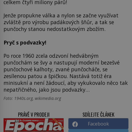
celkem čtyři miliony párů!
Jenže propukne válka a nylon se začne využívat
zvláště pro výrobu padákových šňůr, a tak se
punčochy stanou nedostatkovým zbožím.
Pryč s podvazky!
Po roce 1960 zcela odzvoní hedvábným
punčochám se švy a nastupují moderní bezešvé
punčochové kalhoty, zvané punčocháče, se
zesílenou patou a špičkou. Nastává totiž éra
minisukní a není žádoucí, aby vykukovalo něco tak
nepatřičného, jako jsou podvazky…
Foto: 1940s.org, wikimedia.org
PRÁVĚ V PRODEJI
SDÍLEJTE ČLÁNEK
Facebook