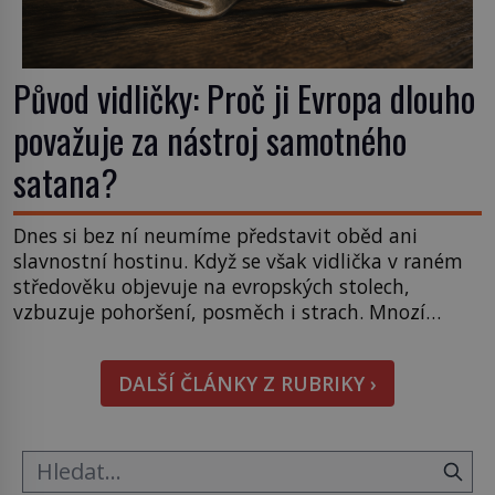
Původ vidličky: Proč ji Evropa dlouho
považuje za nástroj samotného
satana?
Dnes si bez ní neumíme představit oběd ani
slavnostní hostinu. Když se však vidlička v raném
středověku objevuje na evropských stolech,
vzbuzuje pohoršení, posměch i strach. Mnozí
duchovní ji označují za projev pýchy a zbytečného
přepychu, někteří dokonce za nástroj ďábla. Trvá
DALŠÍ ČLÁNKY Z RUBRIKY ›
téměř sedm století, než se z opovrhovaného
předmětu stává nepostradatelná součást
stolování. První […]