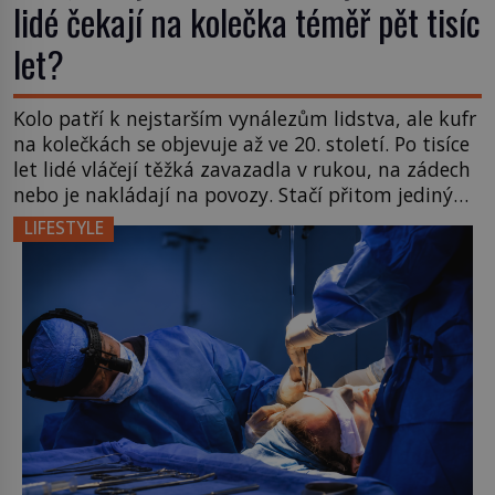
lidé čekají na kolečka téměř pět tisíc
let?
Kolo patří k nejstarším vynálezům lidstva, ale kufr
na kolečkách se objevuje až ve 20. století. Po tisíce
let lidé vláčejí těžká zavazadla v rukou, na zádech
nebo je nakládají na povozy. Stačí přitom jediný
nápad, připevnit ke kufru kolečka. Jenže právě ten
LIFESTYLE
nikdo dlouho nedostane. Až jednou se na letišti
ozve věta, která změní […]