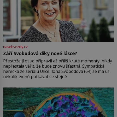
nasehvezdy.cz
Září Svobodová díky nové lásce?
Přestože jí osud připravil až příliš kruté momenty, nikdy
nepřestala věřit, že bude znovu šťastná. Sympatická
herečka ze seriálu Ulice Ilona Svobodová (64) se má už
několik týdnů potkávat se stejně