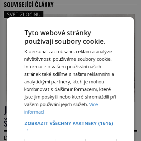
SOUVISEJÍCÍ ČLÁNKY
SVĚT ZLOČINU
Tyto webové stránky
používají soubory cookie.
K personalizaci obsahu, reklam a analýze
návštěvnosti používáme soubory cookie.
Informace o vašem používání našich
stránek také sdílíme s našimi reklamními a
analytickými partnery, kteří je mohou
kombinovat s dalšími informacemi, které
jste jim poskytli nebo které shromáždili při
vašem používání jejich služeb.
Více
James Whitey Bulger: Práskač, co
informací
šel po práskačích
ZOBRAZIT VŠECHNY PARTNERY
(1616)
→
Dlouhé roky se v USA drží mezi desítkou