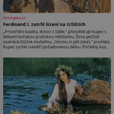
historyplus.cz
Ferdinand I. zatrhl šizení na tržištích
„Prvotřídní kvalita, dovoz z Itálie,“ přesvědčuje kupec s
látkami bohatou pražskou měšťanku. Žena pečlivě
osahává štůček mušelínu. „Vezmu si pět loket,“ prohlásí.
Kupec rychle naměří požadovanou délku. Pořádný kus
mu přitom zůstane za prsty… „Na šaty ho bude málo,
milostpaní. Stačí jenom na sukni,“ zhodnotí švadlena
množství růžového mušelínu. „Ošidili vás, podívejte.“
Vezme do ruky dřevěnou