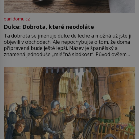
panidomu.cz
Dulce: Dobrota, které neodoláte
Ta dobrota se jmenuje dulce de leche a možná už jste ji
objevili v obchodech. Ale nepochybujte o tom, že doma
připravená bude ještě lepší. Název je španělský a
znamená jednoduše „mléčná sladkost“. Původ ovšem
není úplně jednoznačný, o autorství této receptury se
pře hned několik latinskoamerických zemí a k tomu
Francie, kde se traduje,