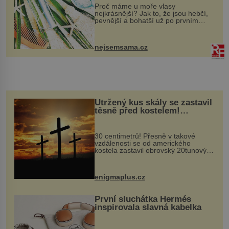
Proč máme u moře vlasy
nejkrásnější? Jak to, že jsou hebčí,
pevnější a bohatší už po prvním
vykoupání? Protože sůl obsažená v
mořské vodě má blahodárný vliv.
Nejen na tělo a pokožku, ale i na
nejsemsama.cz
vlasy. ...
Utržený kus skály se zastavil
těsně před kostelem!
Ochránila ho boží síla?
30 centimetrů! Přesně v takové
vzdálenosti se od amerického
kostela zastavil obrovský 20tunový
balvan, který se v květnu 2014
nečekaně odtrhl od nedaleké skály
při její demolici. Podle místních stojí
enigmaplus.cz
...
První sluchátka Hermés
inspirovala slavná kabelka