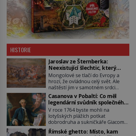
HISTORIE
Jaroslav ze Šternberka:
Neexistující šlechtic, který
z Moravy vyžene Mongoly
Mongolové se tlačí do Evropy a
hrozí, že ovládnou celý svět. Ale
naštěstí jim v samotném srdci
Evropy stojí v cestě malé, ale silné
Casanova v Pobaltí: Co měl
království, které dokáže
legendární svůdník společného
dobyvatelské hordy zastavit. Co
se svobodnými zednáři?
V roce 1764 byste mohli na
nedokáže žádná z asijských říší, co
lotyšských plážích potkat
nedokážou Němci – to dokáže
dobrodruha a sukničkáře Giacoma
český král. Nebo že by ne?
Casanovu. Jeho cesta k Baltskému
Mongolové od roku 1223 postupují
Římské ghetto: Místo, kam
moři však nebyla turistickým