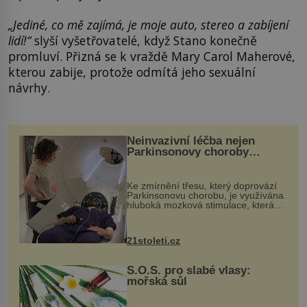
„
Jediné, co mě zajímá, je moje auto, stereo a zabíjení
lidí!“
slyší vyšetřovatelé, když Stano konečně
promluví.
Přizná se k vraždě Mary Carol Maherové,
kterou zabije, protože odmítá jeho sexuální
návrhy.
Neinvazivní léčba nejen
Parkinsonovy choroby
pomocí ultrazvukové
„helmy“
Ke zmírnění třesu, který doprovází
Parkinsonovu chorobu, je využívána
hluboká mozková stimulace, která
však vyžaduje vysoce invazivní
zákrok. Ultrazvuk zase není vhodný
k dostatečně přesnému zacílení ...
21stoleti.cz
S.O.S. pro slabé vlasy:
mořská sůl