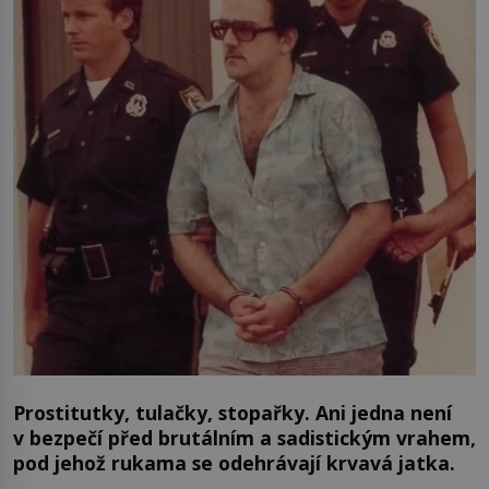
Prostitutky, tulačky, stopařky. Ani jedna není
v bezpečí před brutálním a sadistickým vrahem,
pod jehož rukama se odehrávají krvavá jatka.