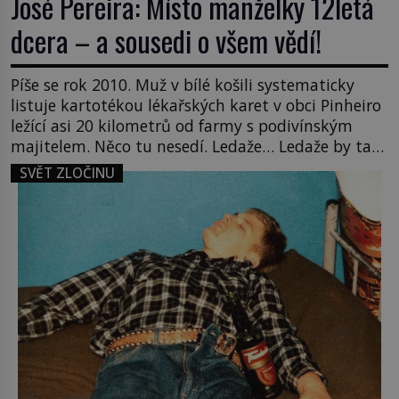
José Pereira: Místo manželky 12letá
dcera – a sousedi o všem vědí!
Píše se rok 2010. Muž v bílé košili systematicky
listuje kartotékou lékařských karet v obci Pinheiro
ležící asi 20 kilometrů od farmy s podivínským
majitelem. Něco tu nesedí. Ledaže… Ledaže by ta
mladá dívka z farmy byla ne manželkou, ale
SVĚT ZLOČINU
dcerou – a všechny ty děti byly zplozené v incestu.
Na sociálním odboru jednoho z […]