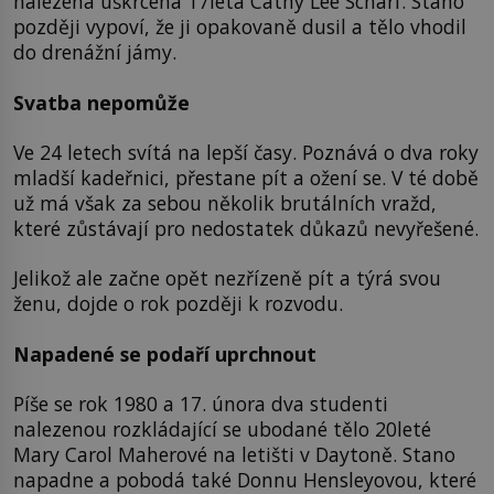
nalezena uškrcená 17letá Cathy Lee Scharf. Stano
později vypoví, že ji opakovaně dusil a tělo vhodil
do drenážní jámy.
Svatba nepomůže
Ve 24 letech svítá na lepší časy. Poznává o dva roky
mladší kadeřnici, přestane pít a ožení se. V té době
už má však za sebou několik brutálních vražd,
které zůstávají pro nedostatek důkazů nevyřešené.
Jelikož ale začne opět nezřízeně pít a týrá svou
ženu, dojde o rok později k rozvodu.
Napadené se podaří uprchnout
Píše se rok 1980 a 17. února dva studenti
nalezenou rozkládající se ubodané tělo 20leté
Mary Carol Maherové na letišti v Daytoně. Stano
napadne a pobodá také Donnu Hensleyovou, které