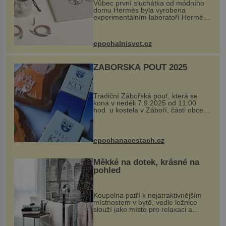
Vůbec první sluchátka od módního
domu Hermès byla vyrobena
experimentálním laboratoří Hermès
Ateliers Horizons. Elegantní gadget
si vyžádal dva roky vývoje a chlubí
se ručně šitou hovězí kůží a
epochalnisvet.cz
kovový...
ZÁBOŘSKÁ POUŤ 2025
Tradiční Zábořská pouť, která se
koná v neděli 7.9.2025 od 11:00
hod. u kostela v Záboří, části obce
Kly u Mělníka. V programu naleznete
komentovanou prohlídku kostela,
dobovou hudbu, řemesla, atrakce...
epochanacestach.cz
Měkké na dotek, krásné na
pohled
Koupelna patří k nejatraktivnějším
místnostem v bytě, vedle ložnice
slouží jako místo pro relaxaci a
odpočinek. Koupelnový textil –
ručníky, osušky a koberečky –