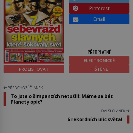
Pinterest
Email
PŘEDPLATNÉ
ELEKTRONICKÉ
PROLISTOVAT
TIŠTĚNÉ
PŘEDCHOZÍ ČLÁNEK
To jste o šimpanzích netušili: Máme se bát
Planety opic?
DALŠÍ ČLÁNEK
6 rekordních ulic světa!