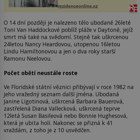
mohou jako mávnutím kouzelného
rezidenceonline.cz
proutku...
O 14 dní později je nalezeno tělo ubodané 26leté
Toni Van Haddockové poblíž pláže v Daytoně, jejíž
smrt má také na svědomí. Stejně tak uškrcenou
24letou Nancy Heardovou, utopenou 16letou
Lindu Hamiltonovou a jen o dva roky starší
Ramonu Neelovou.
Počet obětí neustále roste
Ve Floridské státní věznici přibývají v roce 1982 na
jeho vražedný seznam další jména. Ubodaná
Janine Ligotinová, uškrcená Barbara Bauerová,
zastřelená Diana Vallecková, uškrcená teprve
12letá Susan Basileová nebo Bonnie Hughesová,
která je ubita holí. Nakonec se přizná k 41
vraždám, z toho je z 10 usvědčen.