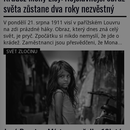
světa zůstane dva roky nezvěstný
V pondělí 21. srpna 1911 visí v pařížském Louvru
na zdi prázdné háky. Obraz, který dnes zná celý
svět, je pryč. Zpočátku si nikdo nemyslí, že jde o
krádež. Zaměstnanci jsou přesvědčeni, že Mona
Lisa je jen v restaurátorské dílně nebo u fotografa.
SVĚT ZLOČINU
Když se ukáže pravda, propukne jeden z největších
honů na zloděje v […]