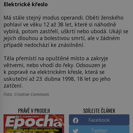
Elektrické křeslo
Má stále stejný modus operandi. Oběti ženského
pohlaví ve věku 12 až 38 let, které si náhodně
vybírá, potom zastřelí, uškrtí nebo ubodá. Ukájí se
jejich dlouhou a bolestivou smrtí, ale v žádném
případě nedochází ke znásilnění.
Těla přemístí na opuštěné místo a zakryje
větvemi, nebo vhodí do řeky. Odsouzen je
k popravě na elektrickém křesle, která se
uskuteční až 23. dubna 1998, 18 let po jeho
zatčení.
Foto: Creative Commons
PRÁVĚ V PRODEJI
SDÍLEJTE ČLÁNEK
Facebook
Twitter