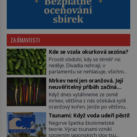
ZAJÍMAVOSTI
Kde se vzala okurková sezóna?
Prostě období, kdy se téměř nic
neděje. Divadla nehrají, v
parlamentu se nehlasuje, všichni
jsou na dovolené a média tak
Mrkev není jen oranžová. Její
nemají o čem mluvit a psát. A
neuvěřitelný příběh začíná
vymýšlejí si proto témata, které
fialovou barvou
Když dnes vytáhneme ze země
nikoho nezajímají. Proč je však ona
mrkev, většina z nás očekává sytě
letní doba spojovaná zrovna s
oranžový kořen. Jenže po většinu
okurkami? Okurkovou sezónu
své historie je mrkev všechno
známe už od poloviny 19. století,
Tsunami: Když voda udeří pěstí!
možné, jen ne oranžová. Je fialová,
ovšem jako Češi […]
Nejprve špetka školometské
žlutá, bílá, někdy dokonce téměř
teorie. Výraz tsunami vznikl
černá. Až díky stovkám let
spojením japonských slov tsu