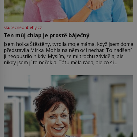
skutecnepribehy.cz
Ten můj chlap je prostě báječný
Jsem holka Štěstěny, tvrdila moje máma, když jsem doma
představila Mirka. Mohla na něm oči nechat. To nadšení
ji neopustilo nikdy. Myslím, že mi trochu záviděla, ale
nikdy jsem jí to neřekla. Tátu měla ráda, ale co si
pamatuji, tak jsme s Mirkem byli zamilovaní mnohem víc.
Jsme spolu moc rádi Tehdy byla jiná doba, když