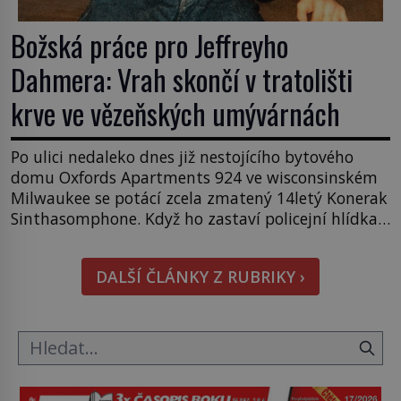
Božská práce pro Jeffreyho
Dahmera: Vrah skončí v tratolišti
krve ve vězeňských umývárnách
Po ulici nedaleko dnes již nestojícího bytového
domu Oxfords Apartments 924 ve wisconsinském
Milwaukee se potácí zcela zmatený 14letý Konerak
Sinthasomphone. Když ho zastaví policejní hlídka,
ochable jí nadiktuje adresu „jeho kamaráda“.
Strážníci ho dopraví zpět do udaného bytu. Oním
DALŠÍ ČLÁNKY Z RUBRIKY ›
„kamarádem“ je ovšem jeden z nejslavnějších
vrahů, Jeffrey Dahmer (1960–1994). Je 27. května
1991. […]