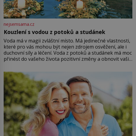
nejsemsama.cz
Kouzlení s vodou z potoků a studánek
Voda má v magii zvláštní místo. Má jedinečné vlastnosti,
které pro vás mohou být nejen zdrojem osvěžení, ale i
duchovní síly a léčení. Voda z potoků a studánek má moc
přinést do vašeho života pozitivní změny a obnovit vaši
energii. Využitím těchto přírodních zdrojů v magii
můžete obohatit své rituály a přinést do svého života
větší harmonii a klid. Je důležité