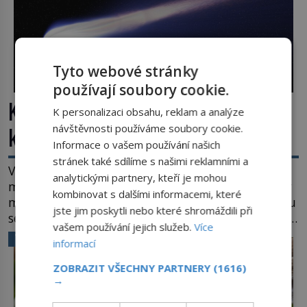
Tyto webové stránky
používají soubory cookie.
Kosmická hádanka: Jaká je největší
K personalizaci obsahu, reklam a analýze
kometa ve známém vesmíru?
návštěvnosti používáme soubory cookie.
Informace o vašem používání našich
stránek také sdílíme s našimi reklamními a
Vesmír se rozpíná stále rychleji. Jenže, jak je to
analytickými partnery, kteří je mohou
možné? Současná fyzika je v koncích. Odpovědí by
kombinovat s dalšími informacemi, které
mohla být hypotetická temná energie. Právě na tu
jste jim poskytli nebo které shromáždili při
se zaměří pozornost dvojice zkušených astronomů.
vašem používání jejich služeb.
Více
Namísto ní ale objeví něco mnohem
VĚDA A TECHNIKA
informací
hmatatelnějšího. Naprosto rekordní kometu!
Astronomové Pedro Bernardinelli a Gary Bernstein
ZOBRAZIT VŠECHNY PARTNERY
(1616)
mravenčí prací zkoumají archivní snímky v rámci
→
Průzkumu temné energie […]