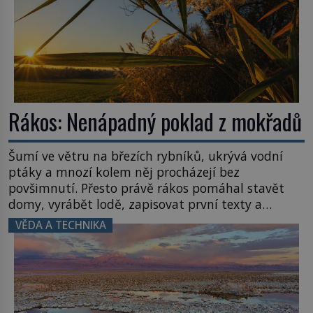
Rákos: Nenápadný poklad z mokřadů
Šumí ve větru na březích rybníků, ukrývá vodní
ptáky a mnozí kolem něj procházejí bez
povšimnutí. Přesto právě rákos pomáhal stavět
domy, vyrábět lodě, zapisovat první texty a
inspiroval řadu pověstí. Tato skromná, ale
VĚDA A TECHNIKA
užitečná rostlina provází člověka už tisíce let.
Většina lidí vnímá rákos jen jako obyčejnou kulisu
letního koupání. Stačí se však podívat […]