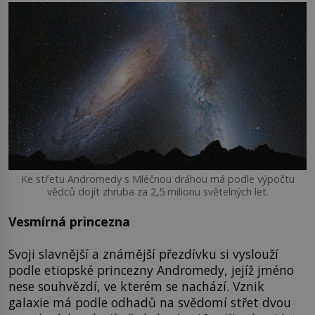
Ke střetu Andromedy s Mléčnou dráhou má podle výpočtu
vědců dojít zhruba za 2,5 milionu světelných let.
Vesmírná princezna
Svoji slavnější a známější přezdívku si vyslouží
podle etiopské princezny Andromedy, jejíž jméno
nese souhvězdí, ve kterém se nachází. Vznik
galaxie má podle odhadů na svědomí střet dvou