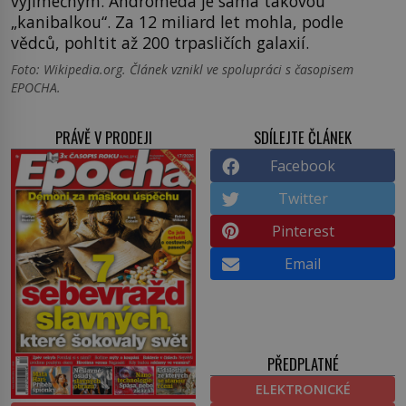
výjimečným. Andromeda je sama takovou
„kanibalkou“. Za 12 miliard let mohla, podle
vědců, pohltit až 200 trpasličích galaxií.
Foto: Wikipedia.org. Článek vznikl ve spolupráci s časopisem
EPOCHA.
PRÁVĚ V PRODEJI
SDÍLEJTE ČLÁNEK
Facebook
Twitter
Pinterest
Email
PŘEDPLATNÉ
ELEKTRONICKÉ