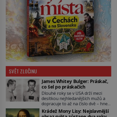
SVĚT ZLOČINU
James Whitey Bulger: Práskač,
co šel po práskačích
Dlouhé roky se v USA drží mezi
desítkou nejhledanějších mužů a
dopracuje to až na číslo dvě – hned
po Usámovi bin Ládinovi (1957–
Krádež Mony Lisy: Nejslavnější
2011). To je James „Whitey“ Bulger
obraz světa zůstane dva roky