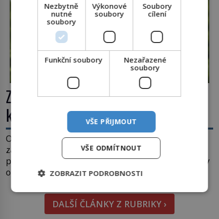
Nezbytně
Výkonové
Soubory
nutné
soubory
cílení
soubory
Funkční soubory
Nezařazené
soubory
Zvířecí dobroty: Proč patří ke
králíkům mrkev?
VŠE PŘIJMOUT
Opice si dá banán, ježek jablko, myška sýr. A co
VŠE ODMÍTNOUT
zajíc či jeho blízký kolega králík? Ti si samozřejmě
pochutnají na mrkvi! Proč jsou podobné představy
o potravě zvířat často spíš mýty? Pokud máte
ZOBRAZIT PODROBNOSTI
doma králíka, mrkev mu dát můžete. A nejspíš mu
i bude chutnat, ovšem měl by ji mít jen jako
DALŠÍ ČLÁNKY Z RUBRIKY ›
občasný pamlsek. […]