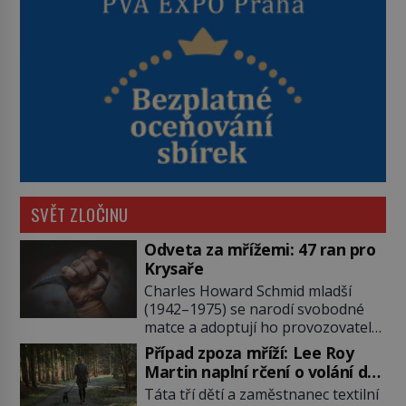
SVĚT ZLOČINU
Odveta za mřížemi: 47 ran pro
Krysaře
Charles Howard Schmid mladší
(1942–1975) se narodí svobodné
matce a adoptují ho provozovatelé
pečovatelského domu Charles a
Případ zpoza mříží: Lee Roy
Katharine Schmidovi. Synek jim
Martin naplní rčení o volání do
mnoho radosti nepřinese. Mezi
lesa
Táta tří dětí a zaměstnanec textilní
přáteli v arizonském Tusconu se