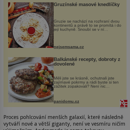
Gruzínské masové knedlíčky
Gruzie se nachází na rozhraní dvou
kontinentů a právě to se promítá i do
její kuchyně. Snoubí se v ní
evropské a asijské chutě a díky tomu
vznikají rozmanité a chuťově bohaté
pokrmy, které rozhodně st...
nejsemsama.cz
Balkánské recepty, dobroty z
dovolené
Měli jste se krásně, ochutnali jste
zajímavé pokrmy a rádi byste si ten
zážitek zopakovali? Není nic
snazšího. Pljeskavica (10 porcí)
Možná jste ji ochutnali na dovolené v
bývalé Jugoslávii, lze ji vi...
panidomu.cz
Proces pohlcování menších galaxií, které následně
vytváří nové a větší giganty, není ve vesmíru ničím