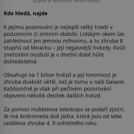
popíše je astronom Simon Marius.
Kdo hledá, najde
K jejímu pozorování je nejlepší velký triedr v
podzimním či zimním období. Lidským okem lze
zahlédnout jen jemnou mlhovinu, a to zhruba 8
stupňů od Mirachu – její nejjasnější hvězdy. Kvůli
znečistění ovzduší je v dnešní době hůře
dohledatelná.
Obsahuje na 1 bilion hvězd a její hmotnost je
zhruba dvakrát větší, než je tomu u naší Galaxie.
Každoročně je však při pečlivém pozorování
objeveno několik desítek dalších hvězd.
Za pomoci Hubbleova teleskopu se podaří zjistit,
že má Andromeda dvě jádra, která jsou od sebe
vzdálena zhruba 4, 9 světelného roku.