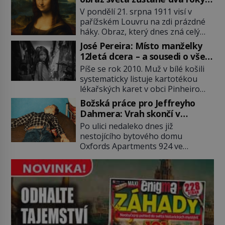
(1929–2018) viněný ze spoluúčasti
nezvěstný
V pondělí 21. srpna 1911 visí v
na 19 vraždách, vydírání a lichvy. A
pařížském Louvru na zdi prázdné
samozřejmě, krom toho je ještě
háky. Obraz, který dnes zná celý
drogový dealer, který neváhá
svět, je pryč. Zpočátku si nikdo
odstranit z cesty všechny práskače,
José Pereira: Místo manželky
nemyslí, že jde o krádež.
zatímco […]
12letá dcera – a sousedi o všem
Zaměstnanci jsou přesvědčeni, že
vědí!
Píše se rok 2010. Muž v bílé košili
Mona Lisa je jen v restaurátorské
systematicky listuje kartotékou
dílně nebo u fotografa. Když se
lékařských karet v obci Pinheiro
ukáže pravda, propukne jeden z
ležící asi 20 kilometrů od farmy s
největších honů na zloděje v […]
Božská práce pro Jeffreyho
podivínským majitelem. Něco tu
Dahmera: Vrah skončí v
nesedí. Ledaže… Ledaže by ta
tratolišti krve ve vězeňských
Po ulici nedaleko dnes již
mladá dívka z farmy byla ne
umývárnách
nestojícího bytového domu
manželkou, ale dcerou – a všechny
Oxfords Apartments 924 ve
ty děti byly zplozené v incestu. Na
wisconsinském Milwaukee se
sociálním odboru jednoho z […]
potácí zcela zmatený 14letý
Konerak Sinthasomphone. Když ho
zastaví policejní hlídka, ochable jí
nadiktuje adresu „jeho kamaráda“.
Strážníci ho dopraví zpět do
udaného bytu. Oním „kamarádem“