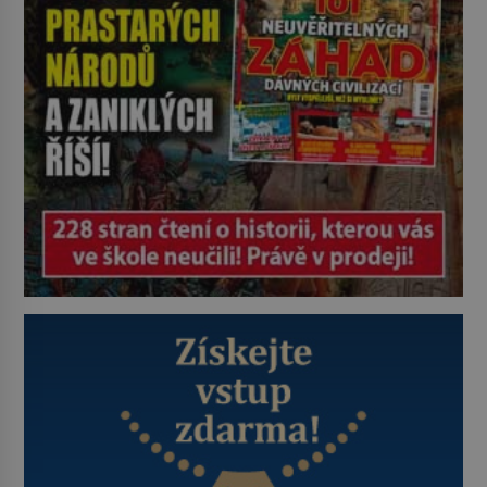
je ovšem jeden z nejslavnějších
vrahů, Jeffrey Dahmer (1960–1994).
Je 27. května 1991. […]