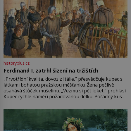
historyplus.cz
Ferdinand I. zatrhl šizení na tržištích
„Prvotřídní kvalita, dovoz z Itálie,“ přesvědčuje kupec s
látkami bohatou pražskou měšťanku. Žena pečlivě
osahává štůček mušelínu. „Vezmu si pět loket,“ prohlásí.
Kupec rychle naměří požadovanou délku. Pořádný kus
mu přitom zůstane za prsty… „Na šaty ho bude málo,
milostpaní. Stačí jenom na sukni,“ zhodnotí švadlena
množství růžového mušelínu. „Ošidili vás, podívejte.“
Vezme do ruky dřevěnou