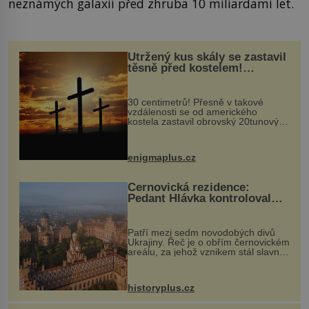
neznámých galaxií před zhruba 10 miliardami let.
Utržený kus skály se zastavil
těsně před kostelem!
Ochránila ho boží síla?
30 centimetrů! Přesně v takové
vzdálenosti se od amerického
kostela zastavil obrovský 20tunový
balvan, který se v květnu 2014
nečekaně odtrhl od nedaleké skály
při její demolici. Podle místních stojí
enigmaplus.cz
...
Černovická rezidence:
Pedant Hlávka kontroloval
každou cihlu
Patří mezi sedm novodobých divů
Ukrajiny. Řeč je o obřím černovickém
areálu, za jehož vznikem stál slavný
český architekt Josef Hlávka. Ten si
na něm dal mimořádně záležet. Jeho
stavební plány by při ...
historyplus.cz