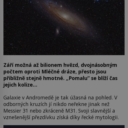
Září možná až bilionem hvězd, dvojnásobným
počtem oproti Mléčné dráze, přesto jsou
přibližně stejně hmotné. „Pomalu“ se blíží čas
jejich kolize…
Galaxie v Andromedě je tak úžasná na pohled. V
odborných kruzích jí nikdo neřekne jinak než
Messier 31 nebo zkráceně M31. Svoji slavnější a
vznešenější přezdívku získá díky řecké mytologii.