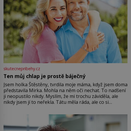
skutecnepribehy.cz
Ten můj chlap je prostě báječný
Jsem holka Štěstěny, tvrdila moje máma, když jsem doma
představila Mirka. Mohla na něm oči nechat. To nadšení
ji neopustilo nikdy. Myslím, že mi trochu záviděla, ale
nikdy jsem jí to neřekla. Tátu měla ráda, ale co si
pamatuji, tak jsme s Mirkem byli zamilovaní mnohem víc.
Jsme spolu moc rádi Tehdy byla jiná doba, když