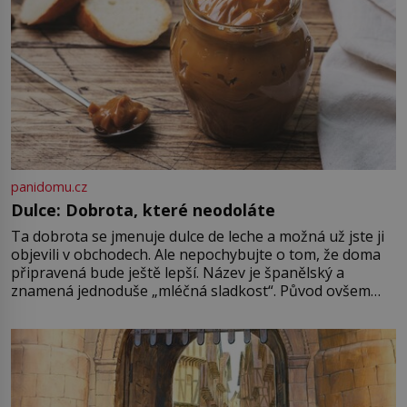
panidomu.cz
Dulce: Dobrota, které neodoláte
Ta dobrota se jmenuje dulce de leche a možná už jste ji
objevili v obchodech. Ale nepochybujte o tom, že doma
připravená bude ještě lepší. Název je španělský a
znamená jednoduše „mléčná sladkost“. Původ ovšem
není úplně jednoznačný, o autorství této receptury se
pře hned několik latinskoamerických zemí a k tomu
Francie, kde se traduje,