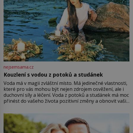
nejsemsama.cz
Kouzlení s vodou z potoků a studánek
Voda má v magii zvláštní místo. Má jedinečné vlastnosti,
které pro vás mohou být nejen zdrojem osvěžení, ale i
duchovní síly a léčení. Voda z potoků a studánek má moc
přinést do vašeho života pozitivní změny a obnovit vaši
energii. Využitím těchto přírodních zdrojů v magii
můžete obohatit své rituály a přinést do svého života
větší harmonii a klid. Je důležité