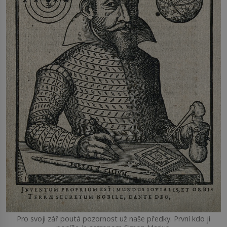
Pro svoji zář poutá pozornost už naše předky. První kdo ji