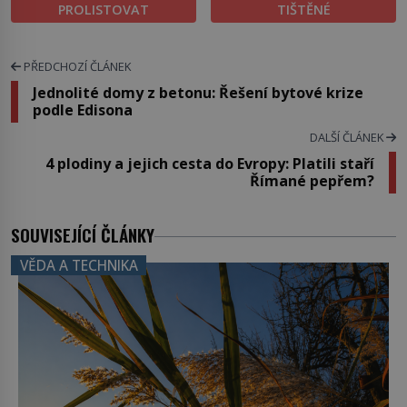
PROLISTOVAT
TIŠTĚNÉ
PŘEDCHOZÍ ČLÁNEK
Jednolité domy z betonu: Řešení bytové krize
podle Edisona
DALŠÍ ČLÁNEK
4 plodiny a jejich cesta do Evropy: Platili staří
Římané pepřem?
SOUVISEJÍCÍ ČLÁNKY
VĚDA A TECHNIKA