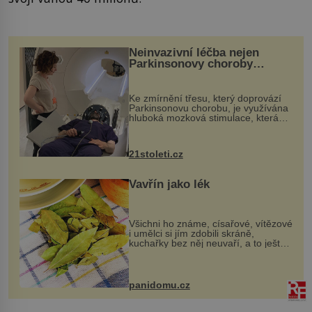
Neinvazivní léčba nejen
Parkinsonovy choroby
pomocí ultrazvukové
„helmy“
Ke zmírnění třesu, který doprovází
Parkinsonovu chorobu, je využívána
hluboká mozková stimulace, která
však vyžaduje vysoce invazivní
zákrok. Ultrazvuk zase není vhodný
k dostatečně přesnému zacílení ...
21stoleti.cz
Vavřín jako lék
Všichni ho známe, císařové, vítězové
i umělci si jím zdobili skráně,
kuchařky bez něj neuvaří, a to ještě
nevíte, že bobkový list může výrazně
zmírnit některé naše neduhy.
Obsahuje v malém množství ně...
panidomu.cz