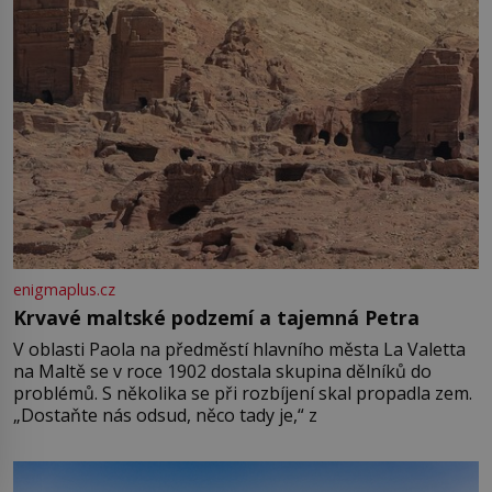
enigmaplus.cz
Krvavé maltské podzemí a tajemná Petra
V oblasti Paola na předměstí hlavního města La Valetta
na Maltě se v roce 1902 dostala skupina dělníků do
problémů. S několika se při rozbíjení skal propadla zem.
„Dostaňte nás odsud, něco tady je,“ z