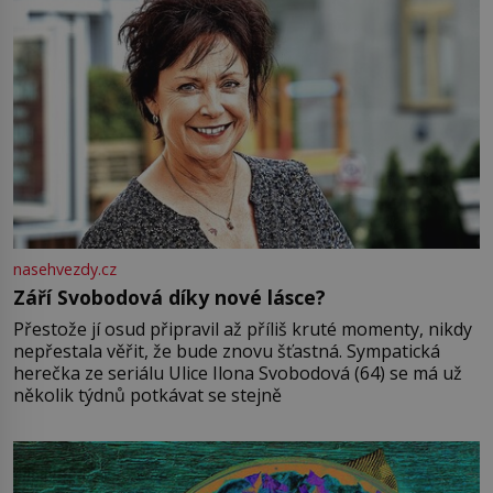
nasehvezdy.cz
Září Svobodová díky nové lásce?
Přestože jí osud připravil až příliš kruté momenty, nikdy
nepřestala věřit, že bude znovu šťastná. Sympatická
herečka ze seriálu Ulice Ilona Svobodová (64) se má už
několik týdnů potkávat se stejně