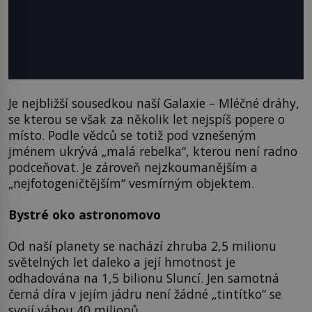
Je nejbližší sousedkou naší Galaxie – Mléčné dráhy,
se kterou se však za několik let nejspíš popere o
místo. Podle vědců se totiž pod vznešeným
jménem ukrývá „malá rebelka“, kterou není radno
podceňovat. Je zároveň nejzkoumanějším a
„nejfotogeničtějším“ vesmírným objektem.
Bystré oko astronomovo
Od naší planety se nachází zhruba 2,5 milionu
světelných let daleko a její hmotnost je
odhadována na 1,5 bilionu Sluncí. Jen samotná
černá díra v jejím jádru není žádné „tintítko“ se
svojí váhou 40 milionů.