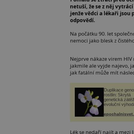
netuší, že se z něj vytrác
jenže vědci a lékaři jsou
odpovědí.
Na počátku 90. let společn
nemoci jako blesk z čistéh
Nejprve nákaze virem HIV 
jakmile ale vyjde najevo, 
jak fatální může mít násle
Duplikace gen
rostlin: Skrytá
genetická zátěž
evoluční výhod
epochalnisvet
Lék se nedaří najít a mezi 