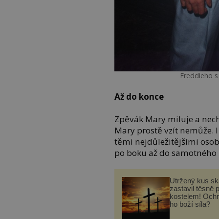
Freddieho s 
Až do konce
Zpěvák Mary miluje a nechce
Mary prostě vzít nemůže. 
těmi nejdůležitějšími oso
po boku až do samotného 
Utržený kus sk
zastavil těsně 
kostelem! Ochr
ho boží síla?