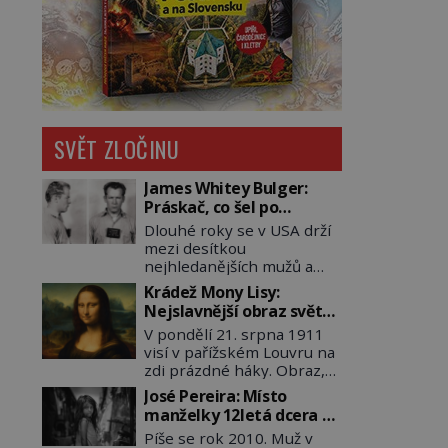
SVĚT ZLOČINU
James Whitey Bulger:
Práskač, co šel po
práskačích
Dlouhé roky se v USA drží
mezi desítkou
nejhledanějších mužů a
dopracuje to až na číslo
Krádež Mony Lisy:
dvě – hned po Usámovi bin
Nejslavnější obraz světa
Ládinovi (1957–2011). To je
zůstane dva roky
V pondělí 21. srpna 1911
James „Whitey“ Bulger
nezvěstný
visí v pařížském Louvru na
(1929–2018) viněný ze
zdi prázdné háky. Obraz,
spoluúčasti na 19
který dnes zná celý svět, je
vraždách, vydírání a lichvy.
José Pereira: Místo
pryč. Zpočátku si nikdo
A samozřejmě, krom toho
manželky 12letá dcera –
nemyslí, že jde o krádež.
je ještě drogový dealer,
a sousedi o všem vědí!
Píše se rok 2010. Muž v
Zaměstnanci jsou
který neváhá odstranit z