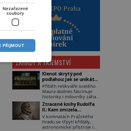
Nezařazené
soubory
E PŘIJMOUT
ZÁHADY A TAJEMSTVÍ
Klenot skrytý pod
podlahou: Jak se unikátní
románský poklad dostal
Příběh relikviáře svatého
do zapadlého Bečova?
Maura dodnes fascinuje
historiky i milovníky záhad
po celém světě. Tato
Ztracené knihy Rudolfa
románská zlatnická
II.: Kam zmizela
památka ze 13. století je
nejzáhadnější knihovna
V komnatách Pražského
po českých korunovačních
Evropy?
hradu se třpytí křišťály,
klenotech druhým
astronomické přístroje i
nejcennějším movitým