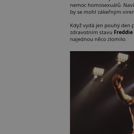
nemoc homosexuálů. Navíc 
by se mohl zákeřným virem
Když vydá jen pouhý den p
zdravotním stavu
Freddie
najednou něco zlomilo.