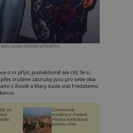
Mary pojilo hluboké přátelství.
 o ni přijít, podvědomě ale cítí, že si
I přes zrušené zásnuby jsou pro sebe oba
bami v životě a Mary bude stát Freddiemu
konce.
ály se
Černovická
před
rezidence: Pedant
ánila
Hlávka kontroloval
každou cihlu