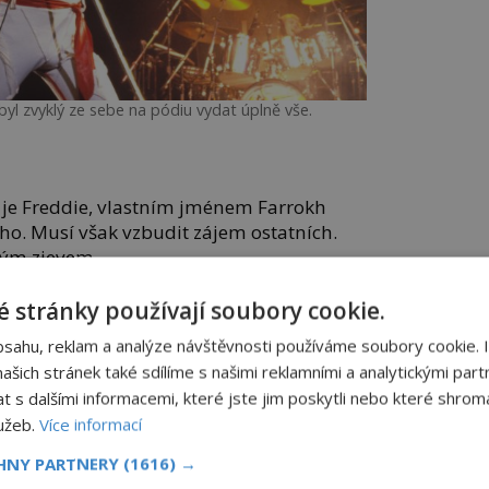
l zvyklý ze sebe na pódiu vydat úplně vše.
je Freddie, vlastním jménem Farrokh
ho. Musí však vzbudit zájem ostatních.
vým zjevem.
čepýřené hnízdo na hlavě a obrovský
 stránky používají soubory cookie.
e z něj stane jeden z nejlepších zpěváků
bsahu, reklam a analýze návštěvnosti používáme soubory cookie. 
šich stránek také sdílíme s našimi reklamními a analytickými partn
s dalšími informacemi, které jste jim poskytli nebo které shromá
chu prchlivý mladík zkouší své štěstí v
lužeb.
Více informací
 když se však seznámí s kytaristou
 a bubeníkem
Rogerem Taylorem
CHNY PARTNERY
(1616) →
e pomalu otvírají dveře.