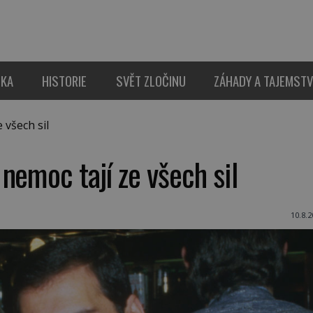
IKA
HISTORIE
SVĚT ZLOČINU
ZÁHADY A TAJEMSTV
 všech sil
nemoc tají ze všech sil
10.8.2