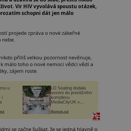
í život. Vir HIV vyvolává spoustu otázek,
 prozatím schopni dát jen málo
ostí projede zpráva o nové zákeřné
o nebe.
nikdo příliš velkou pozornost nevěnuje,
jak málo toho o nové nemoci vědci vědí a
dky, zájem roste.
omu u
LD Seating dodala
sezení do prestižního
 i
komplexu
a
MediaCityUK v
Salfordu
.cz
iluxus.cz
lidmi se začne šuškat, že se jedná hlavně o