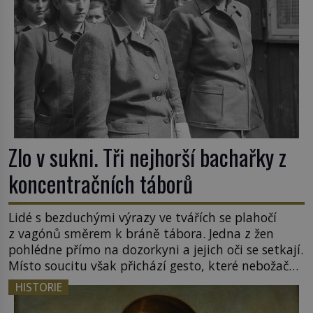
Zlo v sukni. Tři nejhorší bachařky z
koncentračních táborů
Lidé s bezduchými výrazy ve tvářích se plahočí
z vagónů směrem k bráně tábora. Jedna z žen
pohlédne přímo na dozorkyni a jejich oči se setkají.
Místo soucitu však přichází gesto, které nebožačku
posílá rovnou do plynové komory. Jména jako
HISTORIE
Rudolf Höss (1901–1947), Josef Mengele (1911–