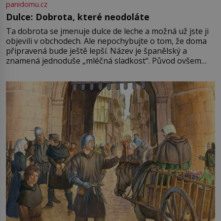
panidomu.cz
Dulce: Dobrota, které neodoláte
Ta dobrota se jmenuje dulce de leche a možná už jste ji
objevili v obchodech. Ale nepochybujte o tom, že doma
připravená bude ještě lepší. Název je španělský a
znamená jednoduše „mléčná sladkost“. Původ ovšem
není úplně jednoznačný, o autorství této receptury se
pře hned několik latinskoamerických zemí a k tomu
Francie, kde se traduje,