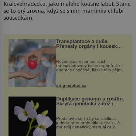
Královéhradecku, jako malého kousne labuť. Stane
se to prý zrovna, když se s ním maminka chlubí
sousedkám.
Transplantace a duše.
Přenesly orgány i kousek
osobnosti dárce?
Ročně jsou v nemocnicích
transplantovány tisíce orgánů. Je-li
operace úspěšná, lidské tělo přijme
darovaný orgán za své a pacient
může vést plnohodnotný život. Ale co
když při transplantaci nepřijímám...
enigmaplus.cz
Duplikace genomu u rostlin:
Skrytá genetická zátěž i
evoluční výhoda
Představte si, že by se rostlina
jednou ráno probudila a zjistila, že
má svůj genetický manuál celý
dvakrát. Přesně to se občas v
přírodě stane – a podle nového