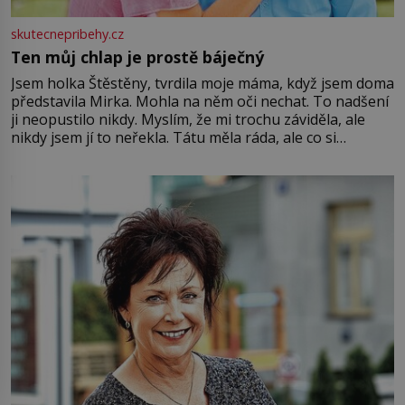
skutecnepribehy.cz
Ten můj chlap je prostě báječný
Jsem holka Štěstěny, tvrdila moje máma, když jsem doma
představila Mirka. Mohla na něm oči nechat. To nadšení
ji neopustilo nikdy. Myslím, že mi trochu záviděla, ale
nikdy jsem jí to neřekla. Tátu měla ráda, ale co si
pamatuji, tak jsme s Mirkem byli zamilovaní mnohem víc.
Jsme spolu moc rádi Tehdy byla jiná doba, když