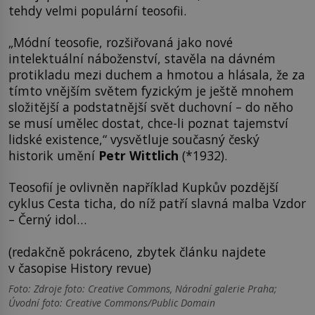
tehdy velmi populární teosofii.
„Módní teosofie, rozšiřovaná jako nové
intelektuální náboženství, stavěla na dávném
protikladu mezi duchem a hmotou a hlásala, že za
tímto vnějším světem fyzickým je ještě mnohem
složitější a podstatnější svět duchovní – do něho
se musí umělec dostat, chce-li poznat tajemství
lidské existence,“ vysvětluje současný český
historik umění
Petr Wittlich
(*1932).
Teosofií je ovlivněn například Kupkův pozdější
cyklus Cesta ticha, do níž patří slavná malba Vzdor
– Černý idol…
(redakčně pokráceno, zbytek článku najdete
v časopise History revue)
Foto: Zdroje foto: Creative Commons, Národní galerie Praha;
Úvodní foto: Creative Commons/Public Domain