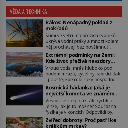
VĚDA A TECHNIKA
Rákos: Nenápadný poklad z
mokřadů
Šumí ve větru na březích rybníků,
ukrývá vodní ptáky a mnozí kolem
něj procházejí bez povšimnutí.
Přesto právě rákos pomáhal stavět
Extrémní podmínky na Zemi:
domy, vyrábět lodě, zapisovat první
Kde život přežívá navzdory
texty a inspiroval řadu pověstí.
všemu
Vroucí voda, mráz hluboko pod
Tato skromná, ale užitečná
bodem mrazu, kyseliny, smrtící tlak
rostlina provází člověka už tisíce
i pouště, kde celé roky nespadne
let. Většina lidí vnímá rákos jen jako
jediná kapka deště. Na první
obyčejnou kulisu letního koupání.
Kosmická hádanka: Jaká je
pohled místa, kde nemůže
Stačí se však podívat […]
největší kometa ve známém
existovat vůbec nic. Přesto právě
vesmíru?
Vesmír se rozpíná stále rychleji.
tady vědci objevují organismy,
Jenže, jak je to možné? Současná
které posouvají hranice života.
fyzika je v koncích. Odpovědí by
Každý nový nález mění naše
mohla být hypotetická temná
představy o tom, co všechno
Zvířecí dobroty: Proč patří ke
energie. Právě na tu se zaměří
dokáže příroda a napovídá, kde
králíkům mrkev?