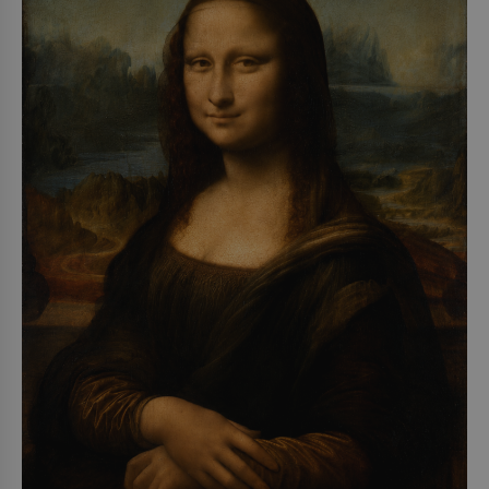
1979) či Heinrich Himmler (1900–1945) zná každý,
o koho se historie jen otřela. Jenže […]