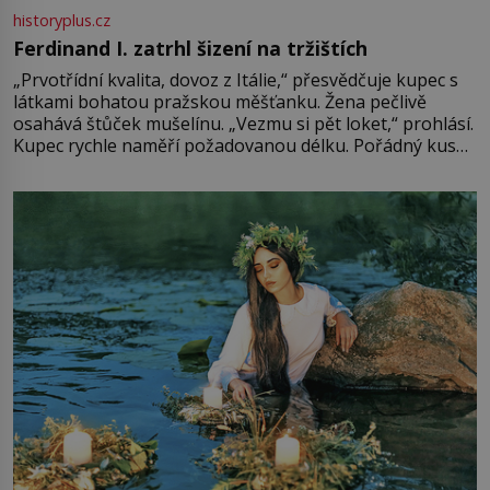
historyplus.cz
Ferdinand I. zatrhl šizení na tržištích
„Prvotřídní kvalita, dovoz z Itálie,“ přesvědčuje kupec s
látkami bohatou pražskou měšťanku. Žena pečlivě
osahává štůček mušelínu. „Vezmu si pět loket,“ prohlásí.
Kupec rychle naměří požadovanou délku. Pořádný kus
mu přitom zůstane za prsty… „Na šaty ho bude málo,
milostpaní. Stačí jenom na sukni,“ zhodnotí švadlena
množství růžového mušelínu. „Ošidili vás, podívejte.“
Vezme do ruky dřevěnou