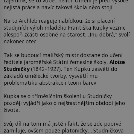
tajemník, se to vůbec nelíbí. Umění je přeci vysoce
nejistá práce a navíc taková škola něco stojí.
Na to Archleb reaguje nabídkou, že si placení
studijních výloh mladého Františka Kupky vezme
alespoň zčásti osobně na starost. „Inu dobrá,“ svolí
nakonec otec.
Tak se budoucí malířský mistr dostane do učení
ředitele jaroměřské Státní řemeslné školy,
Aloise
Studničky
(1842–1927). Ten Kupku zasvětí do
základů umělecké tvorby, vysvětlí mu
problematiku abstrakce i teorii barev.
Kupka se o tříměsíčním školení u Studničky
později vyjádří jako o nejšťastnějším období jeho
života.
Svůj díl na tom má jistě i fakt, že se zde poprvé
zamiluje, ovšem pouze platonicky… Studničkova