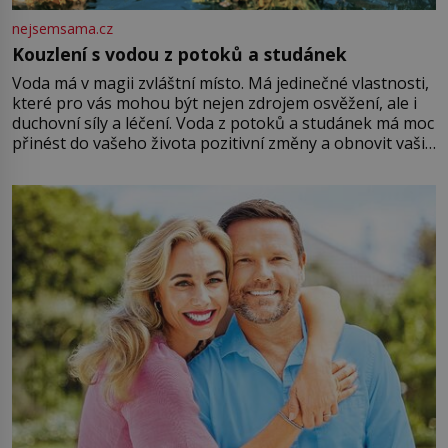
nejsemsama.cz
Kouzlení s vodou z potoků a studánek
Voda má v magii zvláštní místo. Má jedinečné vlastnosti,
které pro vás mohou být nejen zdrojem osvěžení, ale i
duchovní síly a léčení. Voda z potoků a studánek má moc
přinést do vašeho života pozitivní změny a obnovit vaši
energii. Využitím těchto přírodních zdrojů v magii
můžete obohatit své rituály a přinést do svého života
větší harmonii a klid. Je důležité