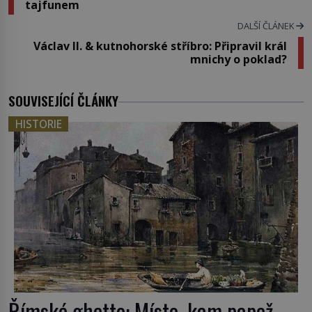
tajfunem
DALŠÍ ČLÁNEK
Václav II. & kutnohorské stříbro: Připravil král
mnichy o poklad?
SOUVISEJÍCÍ ČLÁNKY
HISTORIE
Římské ghetto: Místo, kam papež