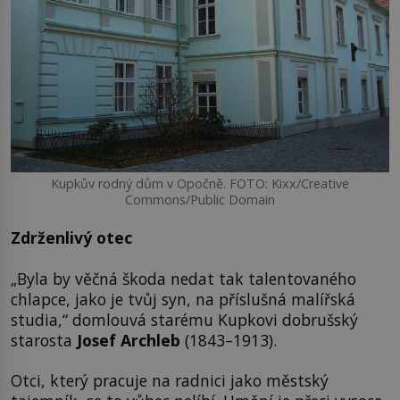
Kupkův rodný dům v Opočně. FOTO: Kixx/Creative
Commons/Public Domain
Zdrženlivý otec
„Byla by věčná škoda nedat tak talentovaného
chlapce, jako je tvůj syn, na příslušná malířská
studia,“ domlouvá starému Kupkovi dobrušský
starosta
Josef Archleb
(1843–1913).
Otci, který pracuje na radnici jako městský