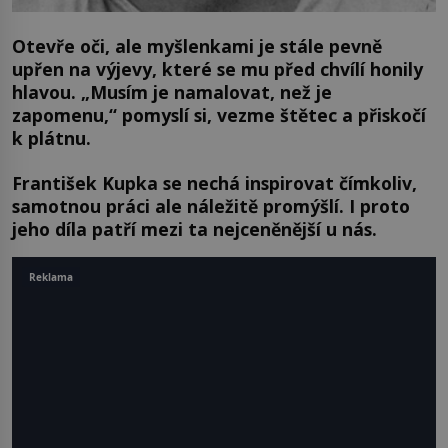
Otevře oči, ale myšlenkami je stále pevně
upřen na výjevy, které se mu před chvílí honily
hlavou. „Musím je namalovat, než je
zapomenu,“ pomyslí si, vezme štětec a přiskočí
k plátnu.
František Kupka se nechá inspirovat čímkoliv,
samotnou práci ale náležitě promýšlí. I proto
jeho díla patří mezi ta nejceněnější u nás.
Reklama