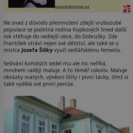
výzkumu to může být pro druhy
epochalnisvet.cz
vstupenka...
Ne snad z důvodu přemnožení zdejší vrubozubé
populace se početná rodina Kupkových hned další
rok stěhuje do vedlejší obce, do Dobrušky. Zde
František stráví nejen své dětství, ale také se u
mistra
Josefa Šišky
vyučí sedlářskému řemeslu.
Sešívání koňských sedel mu ale nic neříká,
mnohem raději maluje. A to téměř cokoliv. Maluje
obrázky svatých, vývěsní štíty i pivní tácky, čímž si
také vydělá své první peníze.