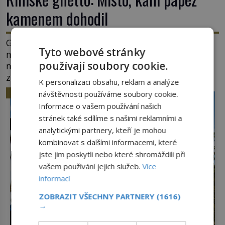
kamenem dohodil
Ghetto je část města, kde musí žít, většinou
Tyto webové stránky
nedobrovolně, náboženská, rasová nebo
používají soubory cookie.
národnostní menšina obyvatel. Bohaté historické
zkušenosti mají s takovým životem Židé. Už od
K personalizaci obsahu, reklam a analýze
středověku jsou totiž v každou chvíli nuceni v
HISTORIE
návštěvnosti používáme soubory cookie.
nějakém žít. Mezi ty nejslavnější patří i římské
Informace o vašem používání našich
ghetto založené v roce 1555. Pokud jde o vztah
stránek také sdílíme s našimi reklamními a
k Židům, nemá se Řím čím chlubit. […]
analytickými partnery, kteří je mohou
kombinovat s dalšími informacemi, které
jste jim poskytli nebo které shromáždili při
vašem používání jejich služeb.
Více
informací
ZOBRAZIT VŠECHNY PARTNERY
(1616)
→