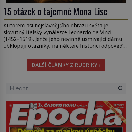
15 otázek o tajemné Mona Lise
Autorem asi nejslavnějšího obrazu světa je
slovutný italský vynálezce Leonardo da Vinci
(1452–1519). Jenže jeho nevinně usmívající dámu
obklopují otazníky, na některé historici odpověď
objeví, jiné zůstanou nezodpovězené. Kam si ji
pověsil Napoleon? Samotný císař Napoleon
DALŠÍ ČLÁNKY Z RUBRIKY ›
Bonaparte (1769–1821) má pro malbu slabost, a
tak si ji ještě jako první konzul přemístí do své
ložnice v Tuilerisjkém […]