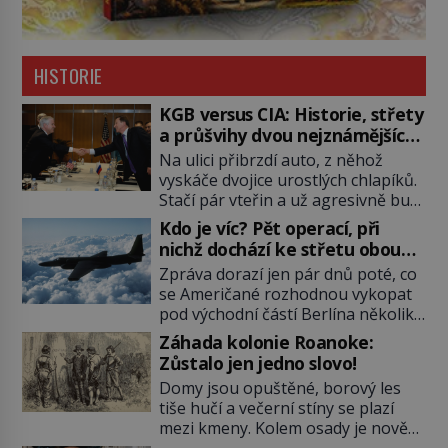
HISTORIE
KGB versus CIA: Historie, střety
a průšvihy dvou nejznámějších
tajných služeb historie
Na ulici přibrzdí auto, z něhož
vyskáče dvojice urostlých chlapíků.
Stačí pár vteřin a už agresivně buší
na dveře. O další okamžik později
Kdo je víc? Pět operací, při
vlečou nebožáka do auta, a pak už
nichž dochází ke střetu obou
ho nikdy nikdo nespatří. Dostal se
tajných služeb
Zpráva dorazí jen pár dnů poté, co
totiž do rukou všemocné KGB. Jako
se Američané rozhodnou vykopat
sourozenci, kteří si nemohou přijít
pod východní částí Berlína několik
na jméno. Neustále se předhání v
stovek metrů dlouhý tunel. Sověti
plánování sabotáží, […]
Záhada kolonie Roanoke:
na sobě nenechají nic znát a
Zůstalo jen jedno slovo!
nechají nepřítele, aby si myslel, že
Domy jsou opuštěné, borový les
je přechytračil. Cennou informaci
tiše hučí a večerní stíny se plazí
jim dodá jeden z agentů. Oba
mezi kmeny. Kolem osady je nově
tábory jsou zvyklé působit v pozadí
postavená palisáda, ale ani to