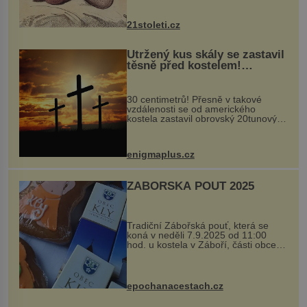
nejčastěji přitom postihuje palce na
nohou, a způsobuje bole...
21stoleti.cz
Utržený kus skály se zastavil
těsně před kostelem!
Ochránila ho boží síla?
30 centimetrů! Přesně v takové
vzdálenosti se od amerického
kostela zastavil obrovský 20tunový
balvan, který se v květnu 2014
nečekaně odtrhl od nedaleké skály
při její demolici. Podle místních stojí
enigmaplus.cz
...
ZÁBOŘSKÁ POUŤ 2025
Tradiční Zábořská pouť, která se
koná v neděli 7.9.2025 od 11:00
hod. u kostela v Záboří, části obce
Kly u Mělníka. V programu naleznete
komentovanou prohlídku kostela,
dobovou hudbu, řemesla, atrakce...
epochanacestach.cz