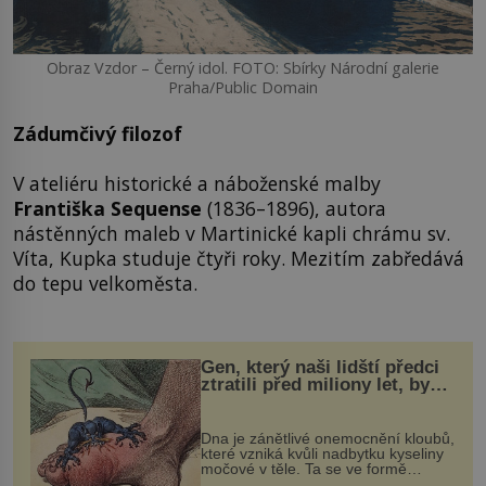
Obraz Vzdor – Černý idol. FOTO: Sbírky Národní galerie
Praha/Public Domain
Zádumčivý filozof
V ateliéru historické a náboženské malby
Františka Sequense
(1836–1896), autora
nástěnných maleb v Martinické kapli chrámu sv.
Víta, Kupka studuje čtyři roky. Mezitím zabředává
do tepu velkoměsta.
Gen, který naši lidští předci
ztratili před miliony let, by
mohl pomoci s léčbou
„nemoci králů“
Dna je zánětlivé onemocnění kloubů,
které vzniká kvůli nadbytku kyseliny
močové v těle. Ta se ve formě
krystalků ukládá v blízkosti kloubů,