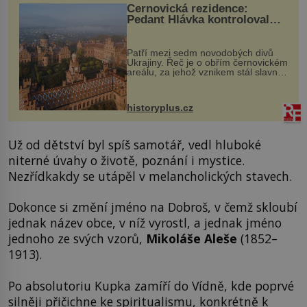
Černovická rezidence:
Pedant Hlávka kontroloval
každou cihlu
Patří mezi sedm novodobých divů
Ukrajiny. Řeč je o obřím černovickém
areálu, za jehož vznikem stál slavný
český architekt Josef Hlávka. Ten si
na něm dal mimořádně záležet. Jeho
stavební plány by při ...
historyplus.cz
Už od dětství byl spíš samotář, vedl hluboké
niterné úvahy o životě, poznání i mystice.
Nezřídkakdy se utápěl v melancholických stavech.
Dokonce si změní jméno na Dobroš, v čemž skloubí
jednak název obce, v níž vyrostl, a jednak jméno
jednoho ze svých vzorů,
Mikoláše Aleše
(1852–
1913).
Po absolutoriu Kupka zamíří do Vídně, kde poprvé
silněji přičichne ke spiritualismu, konkrétně k