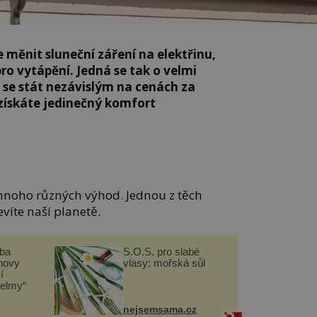
 měnit sluneční záření na elektřinu,
ro vytápění. Jedná se tak o velmi
k se stát nezávislým na cenách za
 získáte jedinečný komfort
noho různých výhod. Jednou z těch
víte naší planetě.
čba
S.O.S. pro slabé
novy
vlasy: mořská sůl
í
helmy“
nejsemsama.cz