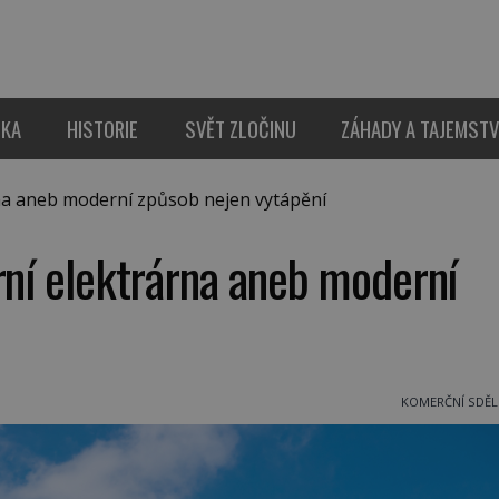
IKA
HISTORIE
SVĚT ZLOČINU
ZÁHADY A TAJEMSTV
na aneb moderní způsob nejen vytápění
rní elektrárna aneb moderní
KOMERČNÍ SDĚL