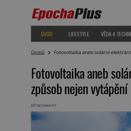
ÚVOD
LIFESTYLE
VĚDA A TECHN
Domů
Fotovoltaika aneb solární elektrár
Fotovoltaika aneb solá
způsob nejen vytápění
JIŘÍ NECHANICKÝ