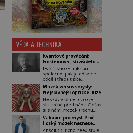
VĚDA A TECHNIKA
Kvantové provázání:
Einsteinova „strašidelná
akce na dálku“ dál mate i
Dvě částice vzniknou
fascinuje vědce
společně, pak je od sebe
oddělí třeba tisíce
kilometrů. Přesto se při
Mozek versus smysly:
měření chovají, jako by
Nejslavnější optické iluze
mezi nimi existovalo
Ne vždy vidíme to, co je
neviditelné pouto. Albert
skutečně před námi. Občas
Einstein tomu s jistou
si s námi mozek trochu
dávkou ironie říká
pohraje. A my pak doslova
„strašidelná akce na dálku“
Vakuum pro mysl: Proč
nevěříme vlastním očím!
a dlouhá desetiletí věří, že
lidský mozek nesnese
Jak vznikají ty
musí existovat jednodušší
absolutní klid a začne si
Absolutní ticho neexistuje
nejpodivnější optické
vysvětlení. Moderní