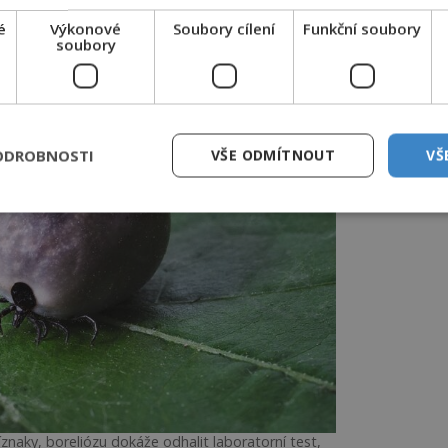
 holýma rukama a místo kousnutí
é
Výkonové
Soubory cílení
Funkční soubory
soubory
ODROBNOSTI
VŠE ODMÍTNOUT
VŠ
íznaky, boreliózu dokáže odhalit laboratorní test,