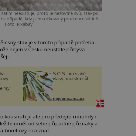
 zatím neexistuje, proto je nezbytné svůj stav po
 i v případě, kdy jsem očkovaný proti encefalitidě.
Foto: Pixabay
tělesný stav je v tomto případě potřeba
ože nejen v Česku neustále přibývá
šejí.
čba
S.O.S. pro slabé
novy
vlasy: mořská sůl
í
helmy“
nejsemsama.cz
 kousnutí je ale pro předejití mnohdy i
ežité umět od sebe případné příznaky a
 a boreliózy rozeznat.