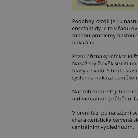
panidomu.cz
Podobný rozdíl je i u nás
encefalitidy je to v řádu d
mohou problémy nastoupit
nakažení.
První příznaky infekce klí
Nakažený člověk se cítí u
hlavy a svalů. S tímto sta
systém a nákaza po několi
Naproti tomu stojí borelióza
individuálním průběhu. Ča
V první fázi po nakažení s
charakteristická červená s
centrálním vyblednutím.