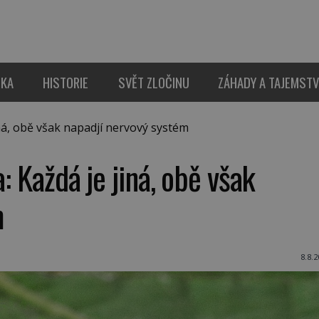
IKA
HISTORIE
SVĚT ZLOČINU
ZÁHADY A TAJEMSTV
iná, obě však napadjí nervový systém
a: Každá je jiná, obě však
m
8.8.