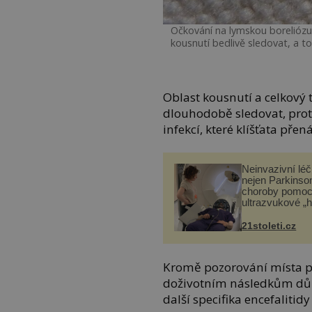
Očkování na lymskou boreliózu
kousnutí bedlivě sledovat, a to
Oblast kousnutí a celkový 
dlouhodobě sledovat, prot
infekcí, které klíšťata přená
Neinvazivní lé
nejen Parkinso
choroby pomoc
ultrazvukové „
21stoleti.cz
Kromě pozorování místa po
doživotním následkům důl
další specifika encefalitidy