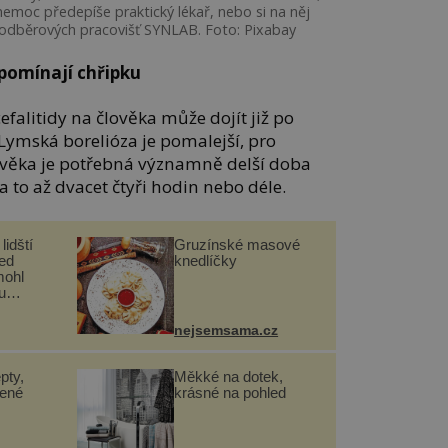
nemoc předepíše praktický lékař, nebo si na něj
 odběrových pracovišť SYNLAB. Foto: Pixabay
pomínají chřipku
efalitidy na člověka může dojít již po
Lymská borelióza je pomalejší, pro
lověka je potřebná významně delší doba
 a to až dvacet čtyři hodin nebo déle.
lidští
Gruzínské masové
řed
knedlíčky
mohl
u
nejsemsama.cz
pty,
Měkké na dotek,
lené
krásné na pohled