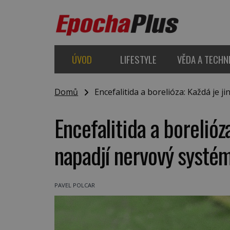
ÚVOD
LIFESTYLE
VĚDA A TECHN
Domů
Encefalitida a borelióza: Každá je j
Encefalitida a borelióz
napadjí nervový systé
PAVEL POLCAR