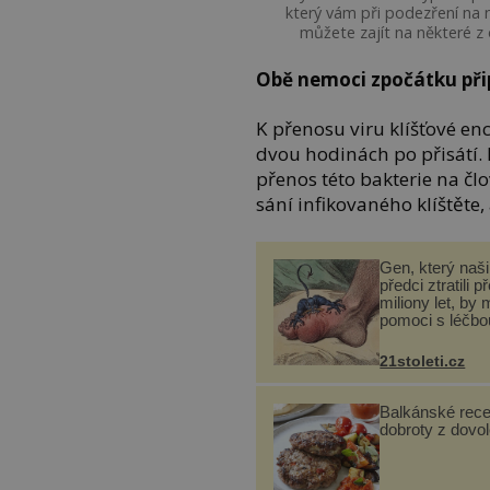
který vám při podezření na 
můžete zajít na některé z
Obě nemoci zpočátku při
K přenosu viru klíšťové enc
dvou hodinách po přisátí. 
přenos této bakterie na č
sání infikovaného klíštěte,
Gen, který naši 
předci ztratili p
miliony let, by 
pomoci s léčbo
„nemoci králů“
21stoleti.cz
Balkánské rece
dobroty z dovo