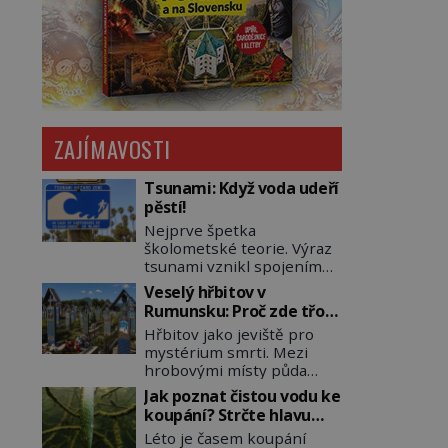
ZAJÍMAVOSTI
Tsunami: Když voda udeří
pěstí!
Nejprve špetka
školometské teorie. Výraz
tsunami vznikl spojením
japonských slov tsu
Veselý hřbitov v
(přístav) a nami (vlna).
Rumunsku: Proč zde třou
Jedná se o dlouhou vlnu,
pohřební plačky bídu s
Hřbitov jako jeviště pro
která je na volném moři
nouzí?
mystérium smrti. Mezi
takřka nepostřehnutelná.
hrobovými místy půda
Ačkoli je vlnová délka
promáčená slzami, smutek
tsunami i 300 kilometrů,
Jak poznat čistou vodu ke
a vědomí konečnosti lidské
výška vlny na volném moři
koupání? Strčte hlavu
existence. Jsou ale výjimky,
je maximálně 1,5 metru.
pod hladinu!
Léto je časem koupání
kde pohřební plačky
Máme se podobné obří