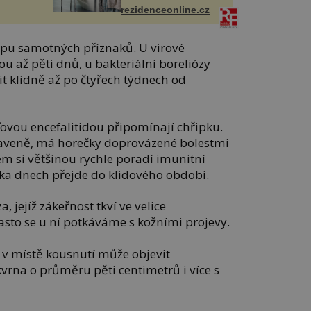
rezidenceonline.cz
tupu samotných příznaků. U virové
vou až pěti dnů, u bakteriální boreliózy
 klidně až po čtyřech týdnech od
šťovou encefalitidou připomínají chřipku.
naveně, má horečky doprovázené bolestmi
vem si většinou rychle poradí imunitní
ka dnech přejde do klidového období.
, jejíž zákeřnost tkví ve velice
sto se u ní potkáváme s kožními projevy.
e v místě kousnutí může objevit
kvrna o průměru pěti centimetrů i více s