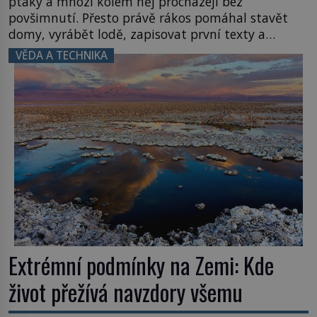
ptáky a mnozí kolem něj procházejí bez
povšimnutí. Přesto právě rákos pomáhal stavět
domy, vyrábět lodě, zapisovat první texty a
inspiroval řadu pověstí. Tato skromná, ale
VĚDA A TECHNIKA
užitečná rostlina provází člověka už tisíce let.
Většina lidí vnímá rákos jen jako obyčejnou kulisu
letního koupání. Stačí se však podívat […]
Extrémní podmínky na Zemi: Kde
život přežívá navzdory všemu