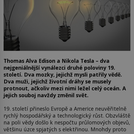
Thomas Alva Edison a Nikola Tesla – dva
nejgeniálnější vynálezci druhé poloviny 19.
století. Dva mozky, jejichž mysli patřily vědě.
Dva muži, jejichž životní dráhy se musely
protnout, ačkoliv mezi nimi ležel celý oceán. A
jejich souboj navždy změnil svět.
19. století přineslo Evropě a Americe neuvěřitelně
rychlý hospodářský a technologický růst. Obzvláště
na poli vědy došlo k nespočtu průlomových objevů,
většinu úzce spjatých s elektřinou. Mnohdy proto