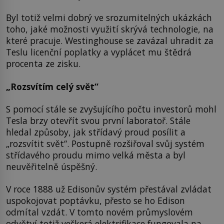
Byl totiž velmi dobrý ve srozumitelných ukázkách
toho, jaké možnosti využití skrývá technologie, na
které pracuje. Westinghouse se zavázal uhradit za
Teslu licenční poplatky a vyplácet mu štědrá
procenta ze zisku.
„Rozsvítím celý svět“
S pomocí stále se zvyšujícího počtu investorů mohl
Tesla brzy otevřít svou první laboratoř. Stále
hledal způsoby, jak střídavý proud posílit a
„rozsvítit svět“. Postupně rozšiřoval svůj systém
střídavého proudu mimo velká města a byl
neuvěřitelně úspěšný.
V roce 1888 už Edisonův systém přestával zvládat
uspokojovat poptávku, přesto se ho Edison
odmítal vzdát. V tomto novém průmyslovém
odvětví totiž veškerá elektrifikace fungovala na