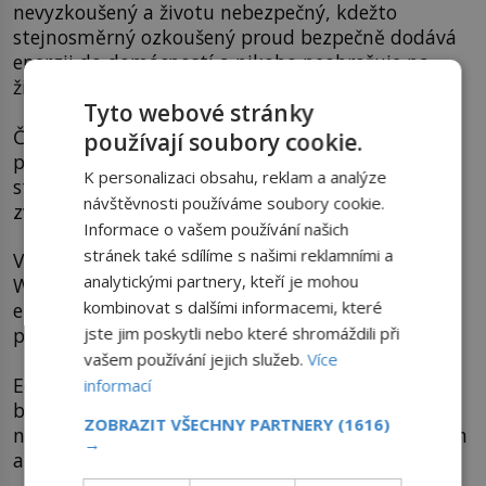
nevyzkoušený a životu nebezpečný, kdežto
stejnosměrný ozkoušený proud bezpečně dodává
energii do domácností a nikoho neohrožuje na
životě.
Tyto webové stránky
Časem se nebál stupňovat svá prohlášení a
používají soubory cookie.
podpořit je veřejnými prezentacemi, při kterých
K personalizaci obsahu, reklam a analýze
střídavým proudem před zraky publika zabíjel
návštěvnosti používáme soubory cookie.
zvířata.
Informace o vašem používání našich
stránek také sdílíme s našimi reklamními a
Vrcholem bylo, když i přes hlasité protesty
analytickými partnery, kteří je mohou
Westinghouse došlo k první popravě na
kombinovat s dalšími informacemi, které
elektrickém křesle právě za pomoci střídavého
jste jim poskytli nebo které shromáždili při
proudu.
vašem používání jejich služeb.
Více
Edison naoko tvrdil, že půjde o rychlou a
informací
bezbolestnou smrt, kdežto odsouzený vězeň
ZOBRAZIT VŠECHNY PARTNERY
(1616)
několik minut strašlivě trpěl a přihlížející s křikem
→
a zvracením protestovali, než opravdu zemřel.