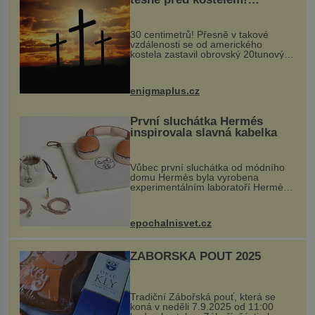
Ochránila ho boží síla?
30 centimetrů! Přesně v takové
vzdálenosti se od amerického
kostela zastavil obrovský 20tunový
balvan, který se v květnu 2014
nečekaně odtrhl od nedaleké skály
při její demolici. Podle místních stojí
enigmaplus.cz
...
První sluchátka Hermés
inspirovala slavná kabelka
Vůbec první sluchátka od módního
domu Hermès byla vyrobena
experimentálním laboratoří Hermès
Ateliers Horizons. Elegantní gadget
si vyžádal dva roky vývoje a chlubí
se ručně šitou hovězí kůží a
epochalnisvet.cz
kovový...
ZÁBOŘSKÁ POUŤ 2025
Tradiční Zábořská pouť, která se
koná v neděli 7.9.2025 od 11:00