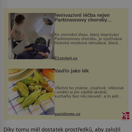
Neinvazivní léčba nejen
Parkinsonovy choroby
pomocí ultrazvukové
„helmy“
Ke zmírnění třesu, který doprovází
Parkinsonovu chorobu, je využívána
hluboká mozková stimulace, která
však vyžaduje vysoce invazivní
zákrok. Ultrazvuk zase není vhodný
k dostatečně přesnému zacílení ...
21stoleti.cz
Vavřín jako lék
Všichni ho známe, císařové, vítězové
i umělci si jím zdobili skráně,
kuchařky bez něj neuvaří, a to ještě
nevíte, že bobkový list může výrazně
zmírnit některé naše neduhy.
Obsahuje v malém množství ně...
panidomu.cz
Díky tomu měl dostatek prostředků, aby založil