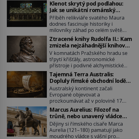
Klenot skrytý pod podlahou:
Jak se unikátní románský
poklad dostal do zapadlého
Příběh relikviáře svatého Maura
Bečova?
dodnes fascinuje historiky i
milovníky záhad po celém světě.
Tato románská zlatnická památka
Ztracené knihy Rudolfa II.: Kam
ze 13. století je po českých
zmizela nejzáhadnější knihovna
korunovačních klenotech druhým
Evropy?
V komnatách Pražského hradu se
nejcennějším movitým majetkem v
třpytí křišťály, astronomické
České republice. Přestože byl
přístroje i podivné alchymistické
klenot v roce 1985 po dramatickém
rukopisy. Císař Rudolf II.
pátrání kriminalistů úspěšně
Tajemná Terra Australis:
shromažďuje vše, co souvisí s
nalezen, jeho minulost stále
Dopluly římské obchodní lodě
tajemstvím přírody, hvězd i
obestírá hustá mlha. Otázky, jak
až do Austrálie?
Australský kontinent začali
lidského poznání. Jenže po jeho
přesně se tato […]
Evropané objevovat a
smrti se jeho slavné sbírky začínají
prozkoumávat až v polovině 17.
rozpadat a část z nich mizí navždy.
století. Existuje však možnost, že
Kdo odnesl nejvzácnější knihy? A
Marcus Aurelius: Filozof na
by se o tento vzdálený kontinent
existují ještě někde zapomenuté
trůně, nebo unavený vládce
mohly zajímat již evropské
rukopisy, které nikdo […]
závislý na opiu?
Dějiny si římského císaře Marca
starověké civilizace, a to o 15
Aurelia (121–180) pamatují jako
století dříve? Již od starověku
moudrého vládce s vášní pro
kartografové zakreslovali do map