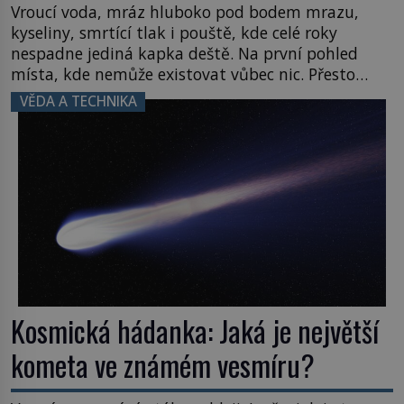
Vroucí voda, mráz hluboko pod bodem mrazu,
kyseliny, smrtící tlak i pouště, kde celé roky
nespadne jediná kapka deště. Na první pohled
místa, kde nemůže existovat vůbec nic. Přesto
právě tady vědci objevují organismy, které
VĚDA A TECHNIKA
posouvají hranice života. Každý nový nález mění
naše představy o tom, co všechno dokáže příroda a
napovídá, kde bychom jednou […]
Kosmická hádanka: Jaká je největší
kometa ve známém vesmíru?