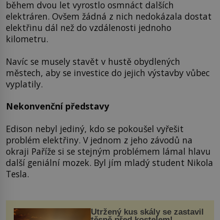
během dvou let vyrostlo osmnáct dalších
elektráren. Ovšem žádná z nich nedokázala dostat
elektřinu dál než do vzdálenosti jednoho
kilometru.
Navíc se musely stavět v hustě obydlených
městech, aby se investice do jejich výstavby vůbec
vyplatily.
Nekonvenční představy
Edison nebyl jediný, kdo se pokoušel vyřešit
problém elektřiny. V jednom z jeho závodů na
okraji Paříže si se stejným problémem lámal hlavu
další geniální mozek. Byl jím mladý student Nikola
Tesla.
Utržený kus skály se zastavil
těsně před kostelem!