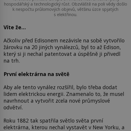
hospodářský a technologický růst. Obzvláště na poli vědy došlo
k nespočtu průlomových objevů, většinu úzce spjatých
s elektřinou.
Víte že…
Ačkoliv před Edisonem nezávisle na sobě vytvořilo
žárovku na 20 jiných vynálezců, byl to až Edison,
který si ji nechal patentovat a úspěšně ji přivedl
na trh.
První elektrárna na světě
Aby ale tento vynález rozšířil, bylo třeba dodat
lidem elektrickou energii. Znamenalo to, že musel
navrhnout a vytvořit zcela nové průmyslové
odvětví.
Roku 1882 tak spatřila světlo světa první
elektrárna, kterou nechal vystavět v New Yorku, a