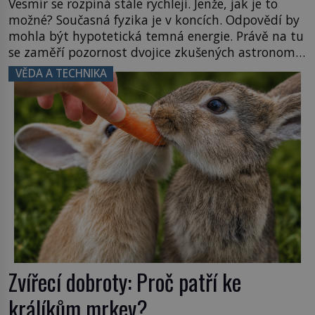
Vesmír se rozpíná stále rychleji. Jenže, jak je to
možné? Současná fyzika je v koncích. Odpovědí by
mohla být hypotetická temná energie. Právě na tu
se zaměří pozornost dvojice zkušených astronomů.
Namísto ní ale objeví něco mnohem
VĚDA A TECHNIKA
hmatatelnějšího. Naprosto rekordní kometu!
Astronomové Pedro Bernardinelli a Gary Bernstein
mravenčí prací zkoumají archivní snímky v rámci
Průzkumu temné energie […]
Zvířecí dobroty: Proč patří ke
králíkům mrkev?