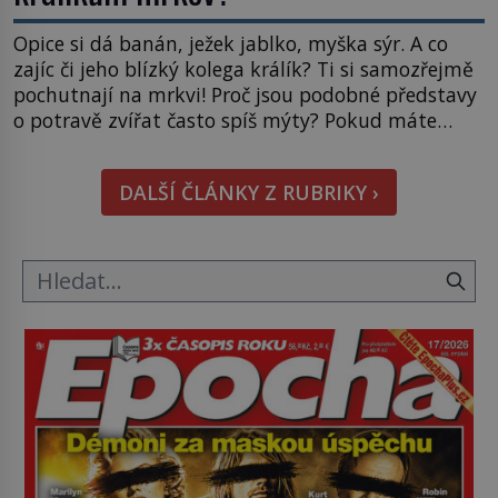
Opice si dá banán, ježek jablko, myška sýr. A co
zajíc či jeho blízký kolega králík? Ti si samozřejmě
pochutnají na mrkvi! Proč jsou podobné představy
o potravě zvířat často spíš mýty? Pokud máte
doma králíka, mrkev mu dát můžete. A nejspíš mu
i bude chutnat, ovšem měl by ji mít jen jako
DALŠÍ ČLÁNKY Z RUBRIKY ›
občasný pamlsek. […]