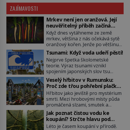
ZAJÍMAVOSTI
Mrkev není jen oranžová. Její
neuvěřitelný příběh začíná
fialovou barvou
Když dnes vytáhneme ze země
mrkev, většina z nás očekává sytě
oranžový kořen. Jenže po většinu
své historie je mrkev všechno
Tsunami: Když voda udeří pěstí!
možné, jen ne oranžová. Je fialová,
Nejprve špetka školometské
žlutá, bílá, někdy dokonce téměř
teorie. Výraz tsunami vznikl
černá. Až díky stovkám let
spojením japonských slov tsu
pečlivého šlechtění se z ní stává
(přístav) a nami (vlna). Jedná se o
zelenina, bez které si českou
Veselý hřbitov v Rumunsku:
dlouhou vlnu, která je na volném
zahradu ani nedokážeme
Proč zde třou pohřební plačky
moři takřka nepostřehnutelná.
představit. Její příběh je […]
bídu s nouzí?
Hřbitov jako jeviště pro mystérium
Ačkoli je vlnová délka tsunami i 300
smrti. Mezi hrobovými místy půda
kilometrů, výška vlny na volném
promáčená slzami, smutek a
moři je maximálně 1,5 metru.
vědomí konečnosti lidské existence.
Máme se podobné obří vlny obávat
Jak poznat čistou vodu ke
Jsou ale výjimky, kde pohřební
i v Evropě? Vznik tsunami si […]
koupání? Strčte hlavu pod
plačky smutně žmoulají kapesníky
hladinu!
Léto je časem koupání v přírodě.
nikoli při smutečním obřadu, ale