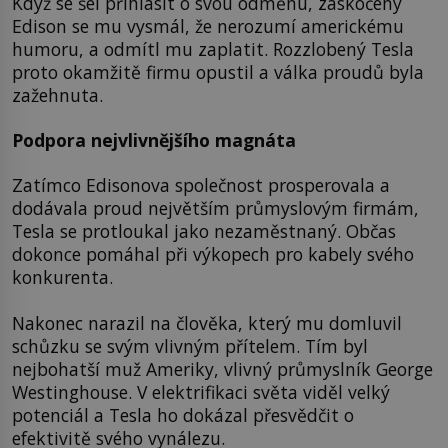
Když se šel přihlásit o svou odměnu, zaskočený
Edison se mu vysmál, že nerozumí americkému
humoru, a odmítl mu zaplatit. Rozzlobený Tesla
proto okamžitě firmu opustil a válka proudů byla
zažehnuta.
Podpora nejvlivnějšího magnáta
Zatímco Edisonova společnost prosperovala a
dodávala proud největším průmyslovým firmám,
Tesla se protloukal jako nezaměstnaný. Občas
dokonce pomáhal při výkopech pro kabely svého
konkurenta.
Nakonec narazil na člověka, který mu domluvil
schůzku se svým vlivným přítelem. Tím byl
nejbohatší muž Ameriky, vlivný průmyslník George
Westinghouse. V elektrifikaci světa viděl velký
potenciál a Tesla ho dokázal přesvědčit o
efektivitě svého vynálezu.