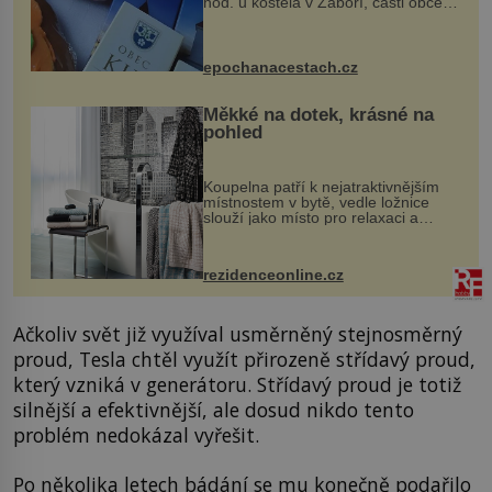
hod. u kostela v Záboří, části obce
Kly u Mělníka. V programu naleznete
komentovanou prohlídku kostela,
dobovou hudbu, řemesla, atrakce...
epochanacestach.cz
Měkké na dotek, krásné na
pohled
Koupelna patří k nejatraktivnějším
místnostem v bytě, vedle ložnice
slouží jako místo pro relaxaci a
odpočinek. Koupelnový textil –
ručníky, osušky a koberečky –
mohou jako mávnutím kouzelného
rezidenceonline.cz
proutku...
Ačkoliv svět již využíval usměrněný stejnosměrný
proud, Tesla chtěl využít přirozeně střídavý proud,
který vzniká v generátoru. Střídavý proud je totiž
silnější a efektivnější, ale dosud nikdo tento
problém nedokázal vyřešit.
Po několika letech bádání se mu konečně podařilo