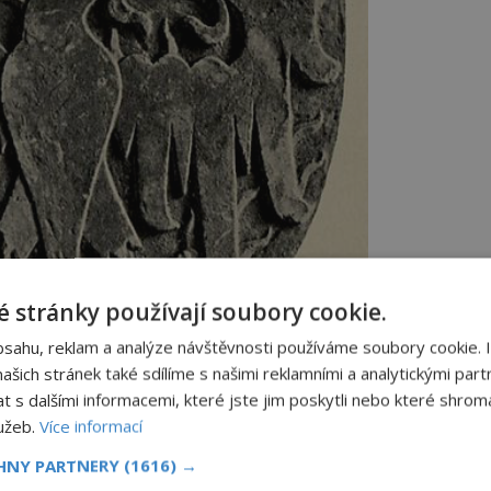
 stránky používají soubory cookie.
bsahu, reklam a analýze návštěvnosti používáme soubory cookie. 
šich stránek také sdílíme s našimi reklamními a analytickými partn
s dalšími informacemi, které jste jim poskytli nebo které shromá
lužeb.
Více informací
CHNY PARTNERY
(1616) →
ku Přemysla Otakara I. v pražském chrámu sv. Víta.
 (1851–1919)/Creative Commons/Public domain