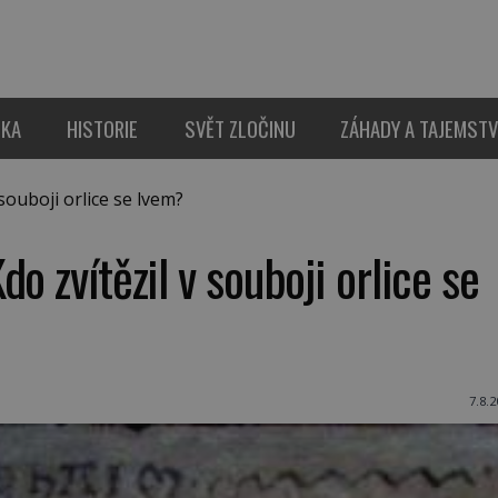
IKA
HISTORIE
SVĚT ZLOČINU
ZÁHADY A TAJEMSTV
souboji orlice se lvem?
o zvítězil v souboji orlice se
7.8.