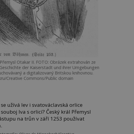
 Přemysl Otakar II. FOTO: Obrázek extrahován ze
 Geschichte der Kaiserstadt und ihrer Umgebungen
uchovávaný a digitalizovaný Britskou knihovnou.
ckru/Creative Commons/Public domain
 se užívá lev i svatováclavská orlice
souboj lva s orlicí? Český král Přemysl
ástupu na trůn v září 1253 používat
.