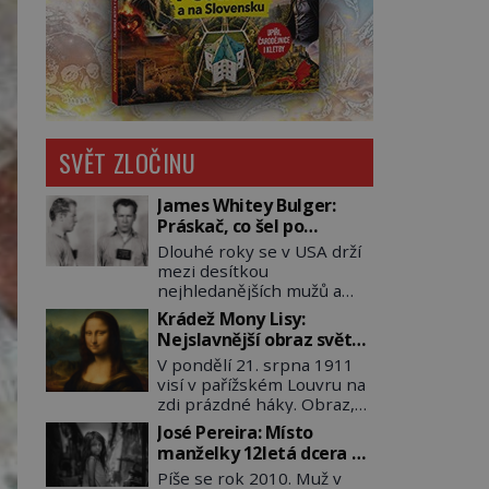
SVĚT ZLOČINU
James Whitey Bulger:
Práskač, co šel po
práskačích
Dlouhé roky se v USA drží
mezi desítkou
nejhledanějších mužů a
dopracuje to až na číslo
Krádež Mony Lisy:
dvě – hned po Usámovi bin
Nejslavnější obraz světa
Ládinovi (1957–2011). To je
zůstane dva roky
V pondělí 21. srpna 1911
James „Whitey“ Bulger
nezvěstný
visí v pařížském Louvru na
(1929–2018) viněný ze
zdi prázdné háky. Obraz,
spoluúčasti na 19
který dnes zná celý svět, je
vraždách, vydírání a lichvy.
José Pereira: Místo
pryč. Zpočátku si nikdo
A samozřejmě, krom toho
manželky 12letá dcera –
nemyslí, že jde o krádež.
je ještě drogový dealer,
a sousedi o všem vědí!
Píše se rok 2010. Muž v
Zaměstnanci jsou
který neváhá odstranit z