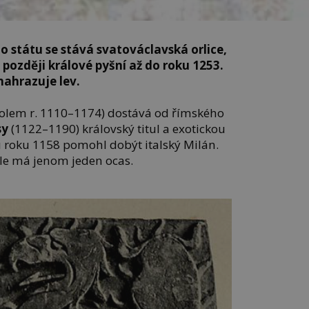
státu se stává svatováclavská orlice,
 později králové pyšní až do roku 1253.
 nahrazuje lev.
olem r. 1110–1174) dostává od římského
sy
(1122–1190) královský titul a exotickou
u roku 1158 pomohl dobýt italský Milán.
ale má jenom jeden ocas.