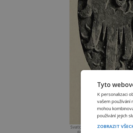
Tyto webové
K personalizaci o
vašem používání na
mohou kombinovat 
používání jejich s
ZOBRAZIT VŠE
Svatováclavská orlice na náhrob
FOTO: Hugo Gerhard Ströhl