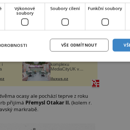
é
Výkonové
Soubory cílení
Funkční soubory
soubory
až za
Přemysla Otakara I.
(1155/1167–
kému císaři
Ottovi IV.
Brunšvickému
asům.
ODROBNOSTI
VŠE ODMÍTNOUT
VŠ
omu u
LD Seating dodala
sezení do prestižního
 i
komplexu
a
MediaCityUK v
Salfordu
.cz
iluxus.cz
dvěma ocasy ale pochází teprve z roku
erb přijímá
Přemysl Otakar II.
(kolem r.
ravský markrabě.