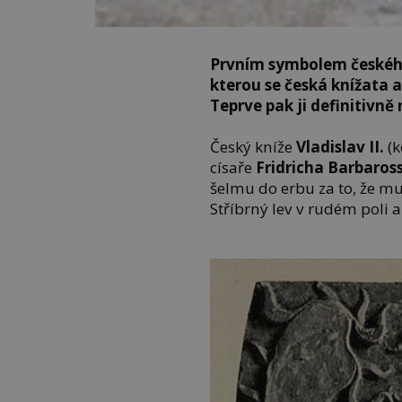
Prvním symbolem českého 
kterou se česká knížata a
Teprve pak ji definitivně
Český kníže
Vladislav II.
(k
císaře
Fridricha Barbaros
šelmu do erbu za to, že m
Stříbrný lev v rudém poli 