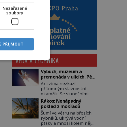
Nezařazené
soubory
E PŘIJMOUT
VĚDA A TECHNIKA
Výbuch, muzeum a
promenáda v ulicích. Pět
osudů nejslavnějších
Ani zima nezkazí
raketoplánů
přítomným slavnostní
okamžik. Se slunečními
brýlemi hledí na startující
Rákos: Nenápadný
raketu, která má do
poklad z mokřadů
vesmíru vynést kromě
Šumí ve větru na březích
posádky také obyčejnou
rybníků, ukrývá vodní
učitelku. Po několika
ptáky a mnozí kolem něj
sekundách všem ztuhnou