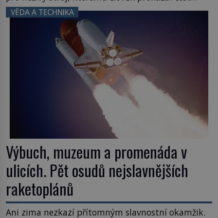
nezmizet v tavicí peci a našel mu místo
VĚDA A TECHNIKA
k poslednímu odpočinku. Je druhá polovina 50. let
minulého století. Nálože spočítány, umístěny a
odpáleny. Trup ponorky nabírá vodu […]
Výbuch, muzeum a promenáda v
ulicích. Pět osudů nejslavnějších
raketoplánů
Ani zima nezkazí přítomným slavnostní okamžik.