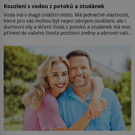
Kouzlení s vodou z potoků a studánek
Voda má v magii zvláštní místo. Má jedinečné vlastnosti,
které pro vás mohou být nejen zdrojem osvěžení, ale i
duchovní síly a léčení. Voda z potoků a studánek má moc
přinést do vašeho života pozitivní změny a obnovit vaši
energii. Využitím těchto přírodních zdrojů v magii
můžete obohatit své rituály a přinést do svého života
větší harmonii a klid. Je důležité