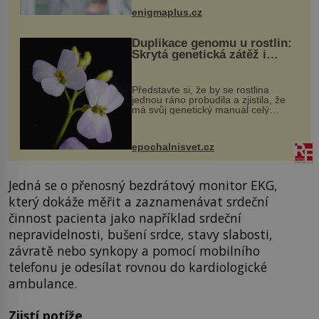
když při transplantaci nepřijímám...
enigmaplus.cz
Duplikace genomu u rostlin:
Skrytá genetická zátěž i
evoluční výhoda
Představte si, že by se rostlina
jednou ráno probudila a zjistila, že
má svůj genetický manuál celý
dvakrát. Přesně to se občas v
přírodě stane – a podle nového
výzkumu to může být pro druhy
epochalnisvet.cz
vstupenka...
Jedná se o přenosný bezdrátový monitor EKG,
který dokáže měřit a zaznamenávat srdeční
činnost pacienta jako například srdeční
nepravidelnosti, bušení srdce, stavy slabosti,
závratě nebo synkopy a pomocí mobilního
telefonu je odesílat rovnou do kardiologické
ambulance.
Zjistí potíže