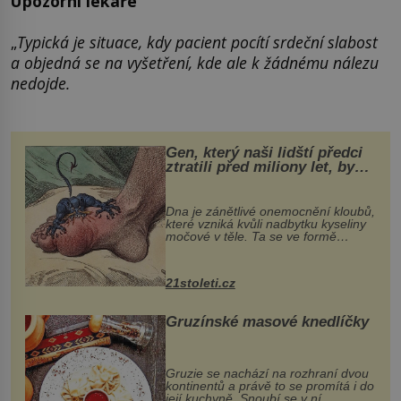
Upozorní lékaře
„
Typická je situace, kdy pacient pocítí srdeční slabost
a objedná se na vyšetření, kde ale k žádnému nálezu
nedojde.
Gen, který naši lidští předci
ztratili před miliony let, by
mohl pomoci s léčbou
„nemoci králů“
Dna je zánětlivé onemocnění kloubů,
které vzniká kvůli nadbytku kyseliny
močové v těle. Ta se ve formě
krystalků ukládá v blízkosti kloubů,
nejčastěji přitom postihuje palce na
nohou, a způsobuje bole...
21stoleti.cz
Gruzínské masové knedlíčky
Gruzie se nachází na rozhraní dvou
kontinentů a právě to se promítá i do
její kuchyně. Snoubí se v ní