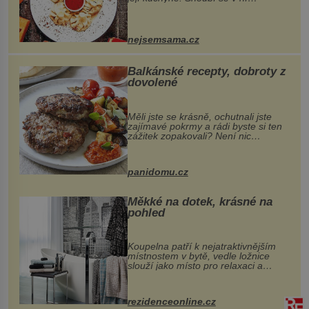
evropské a asijské chutě a díky tomu
vznikají rozmanité a chuťově bohaté
pokrmy, které rozhodně st...
nejsemsama.cz
Balkánské recepty, dobroty z
dovolené
Měli jste se krásně, ochutnali jste
zajímavé pokrmy a rádi byste si ten
zážitek zopakovali? Není nic
snazšího. Pljeskavica (10 porcí)
Možná jste ji ochutnali na dovolené v
bývalé Jugoslávii, lze ji vi...
panidomu.cz
Měkké na dotek, krásné na
pohled
Koupelna patří k nejatraktivnějším
místnostem v bytě, vedle ložnice
slouží jako místo pro relaxaci a
odpočinek. Koupelnový textil –
ručníky, osušky a koberečky –
mohou jako mávnutím kouzelného
rezidenceonline.cz
proutku...