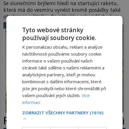
Se slunečními brýlemi hledí na startující raketu,
která má do vesmíru vynést kromě posádky také
obyčejnou učitelku. Po několika sekundách všem
ztuhnou úsměvy, stroj totiž exploduje. Jejich
VĚDA A TECHNIKA
Tyto webové stránky
konstrukce není z levného kraje, daňové
poplatníky stojí miliardy dolarů. Na druhou stranu
používají soubory cookie.
zvládnou jen představitelné věci. Na malé kousky
K personalizaci obsahu, reklam a analýze
Název: Columbia První […]
návštěvnosti používáme soubory cookie.
Informace o vašem používání našich
stránek také sdílíme s našimi reklamními a
analytickými partnery, kteří je mohou
kombinovat s dalšími informacemi, které
jste jim poskytli nebo které shromáždili při
vašem používání jejich služeb.
Více
informací
ZOBRAZIT VŠECHNY PARTNERY
(1616)
Rákos: Nenápadný poklad z mokřadů
→