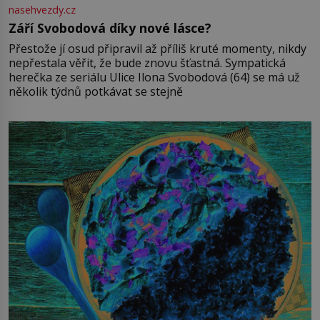
nasehvezdy.cz
Září Svobodová díky nové lásce?
Přestože jí osud připravil až příliš kruté momenty, nikdy
nepřestala věřit, že bude znovu šťastná. Sympatická
herečka ze seriálu Ulice Ilona Svobodová (64) se má už
několik týdnů potkávat se stejně