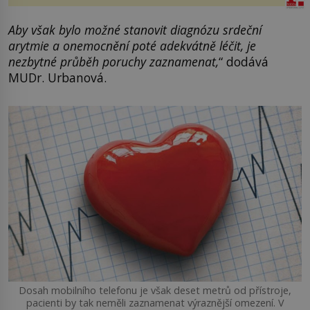
Aby však bylo možné stanovit diagnózu srdeční
arytmie a onemocnění poté adekvátně léčit, je
nezbytné průběh poruchy zaznamenat,
“ dodává
MUDr. Urbanová.
Dosah mobilního telefonu je však deset metrů od přístroje,
pacienti by tak neměli zaznamenat výraznější omezení. V