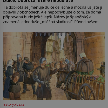
Dulce: Dobrota, které neodoláte
Ta dobrota se jmenuje dulce de leche a možná už jste ji
objevili v obchodech. Ale nepochybujte o tom, že doma
připravená bude ještě lepší. Název je španělský a
znamená jednoduše „mléčná sladkost“. Původ ovšem
není úplně jednoznačný, o autorství této receptury se
pře hned několik latinskoamerických zemí a k tomu
Francie, kde se traduje,
historyplus.cz