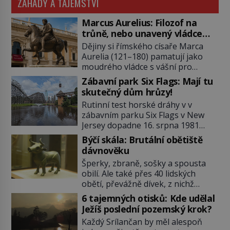
ZÁHADY A TAJEMSTVÍ
Marcus Aurelius: Filozof na
trůně, nebo unavený vládce
závislý na opiu?
Dějiny si římského císaře Marca
Aurelia (121–180) pamatují jako
moudrého vládce s vášní pro
filozofii, byť musíme tuto moudrost
Zábavní park Six Flags: Mají tu
vnímat v kontextu jeho postavení i
skutečný dům hrůzy!
doby, ve které žil. Máme však nyní
Rutinní test horské dráhy v v
rozbít tuto obecně přijímanou
zábavním parku Six Flags v New
pravdu na padrť a prohlásit, že to
Jersey dopadne 16. srpna 1981
byl jen životem unavený a drogou
katastrofou. 20letý technik Scott
ovládaný muž? Marcus Aurelius byl
Býčí skála: Brutální obětiště
Tyler se zřítí na zem! Zranění jsou
zastáncem stoicismu, učení, […]
dávnověku
neslučitelná se životem. „Nepoužil
Šperky, zbraně, sošky a spousta
bezpečnostní zábranu,“ osvětlí
obilí. Ale také přes 40 lidských
smrtelnou nehodu tiskový mluvčí
obětí, převážně dívek, z nichž
parku a vyšetřovatelé mu dávají za
některým rozetnou hlavu a
pravdu: „Atrakce je v pořádku.“ A
6 tajemných otisků: Kde udělal
useknou končetiny. To je slavný
pak přijde srpen roku […]
Ježíš poslední pozemský krok?
halštatský pohřeb. V Evropě
Každý Srílančan by měl alespoň
nevídaný objev, který dodnes