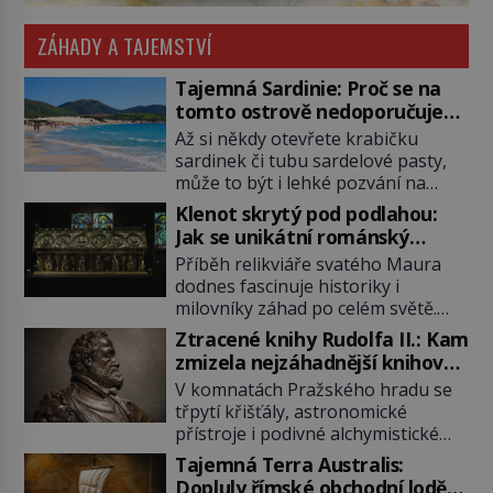
ZÁHADY A TAJEMSTVÍ
Tajemná Sardinie: Proč se na
tomto ostrově nedoporučuje
pytlovat „mořské brambory“?
Až si někdy otevřete krabičku
sardinek či tubu sardelové pasty,
může to být i lehké pozvání na
cestu do srdce Středozemního
Klenot skrytý pod podlahou:
moře, na ostrov hrdých Sardů.
Jak se unikátní románský
Věděli jste, že to byl právě italský
poklad dostal do zapadlého
Příběh relikviáře svatého Maura
ostrov Sardinie, jenž těmto
Bečova?
dodnes fascinuje historiky i
produktům moře propůjčil své
milovníky záhad po celém světě.
jméno. Co dalšího je pro Sardinii
Tato románská zlatnická památka
typické a pro Středoevropana
Ztracené knihy Rudolfa II.: Kam
ze 13. století je po českých
zajímavé? Na mapách má […]
zmizela nejzáhadnější knihovna
korunovačních klenotech druhým
Evropy?
V komnatách Pražského hradu se
nejcennějším movitým majetkem v
třpytí křišťály, astronomické
České republice. Přestože byl
přístroje i podivné alchymistické
klenot v roce 1985 po dramatickém
rukopisy. Císař Rudolf II.
pátrání kriminalistů úspěšně
Tajemná Terra Australis:
shromažďuje vše, co souvisí s
nalezen, jeho minulost stále
Dopluly římské obchodní lodě