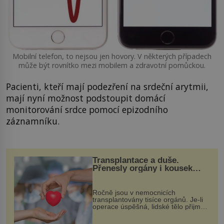
Mobilní telefon, to nejsou jen hovory. V některých případech
může být rovnítko mezi mobilem a zdravotní pomůckou.
Pacienti, kteří mají podezření na srdeční arytmii,
mají nyní možnost podstoupit domácí
monitorování srdce pomocí epizodního
záznamníku.
Transplantace a duše.
Přenesly orgány i kousek
osobnosti dárce?
Ročně jsou v nemocnicích
transplantovány tisíce orgánů. Je-li
operace úspěšná, lidské tělo přijme
darovaný orgán za své a pacient
může vést plnohodnotný život. Ale co