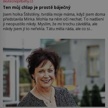
skutecnepribehy.cz
Ten můj chlap je prostě báječný
Jsem holka Štěstěny, tvrdila moje máma, když jsem doma
představila Mirka. Mohla na něm oči nechat. To nadšení
ji neopustilo nikdy. Myslím, že mi trochu záviděla, ale
nikdy jsem jí to neřekla. Tátu měla ráda, ale co si
pamatuji, tak jsme s Mirkem byli zamilovaní mnohem víc.
Jsme spolu moc rádi Tehdy byla jiná doba, když