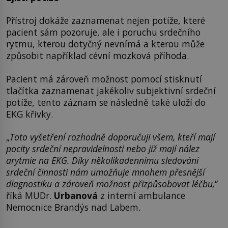
Přístroj dokáže zaznamenat nejen potíže, které
pacient sám pozoruje, ale i poruchu srdečního
rytmu, kterou dotyčný nevnímá a kterou může
způsobit například cévní mozková příhoda.
Pacient má zároveň možnost pomocí stisknutí
tlačítka zaznamenat jakékoliv subjektivní srdeční
potíže, tento záznam se následně také uloží do
EKG křivky.
„
Toto vyšetření rozhodně doporučuji všem, kteří mají
pocity srdeční nepravidelnosti nebo již mají nález
arytmie na EKG. Díky několikadennímu sledování
srdeční činnosti nám umožňuje mnohem přesnější
diagnostiku a zároveň možnost přizpůsobovat léčbu,
“
říká MUDr.
Urbanová
z interní ambulance
Nemocnice Brandýs nad Labem.