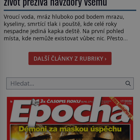
život přežívá navzdory všemu
Vroucí voda, mráz hluboko pod bodem mrazu,
kyseliny, smrtící tlak i pouště, kde celé roky
nespadne jediná kapka deště. Na první pohled
místa, kde nemůže existovat vůbec nic. Přesto
právě tady vědci objevují organismy, které
posouvají hranice života. Každý nový nález mění
DALŠÍ ČLÁNKY Z RUBRIKY ›
naše představy o tom, co všechno dokáže příroda a
napovídá, kde bychom jednou […]