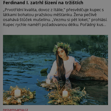
Ferdinand I. zatrhl šizení na tržištích
„Prvotřídní kvalita, dovoz z Itálie,“ přesvědčuje kupec s
látkami bohatou pražskou měšťanku. Žena pečlivě
osahává štůček mušelínu. „Vezmu si pět loket,“ prohlásí.
Kupec rychle naměří požadovanou délku. Pořádný kus
mu přitom zůstane za prsty… „Na šaty ho bude málo,
milostpaní. Stačí jenom na sukni,“ zhodnotí švadlena
množství růžového mušelínu. „Ošidili vás, podívejte.“
Vezme do ruky dřevěnou
nejsemsama.cz