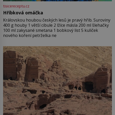
tisicereceptu.cz
Hříbková omáčka
Královskou houbou českých lesů je pravý hřib. Suroviny
400 g houby 1 větší cibule 2 lžíce másla 200 ml šlehačky
100 ml zakysané smetana 1 bobkový list 5 kuliček
nového koření petrželka ne